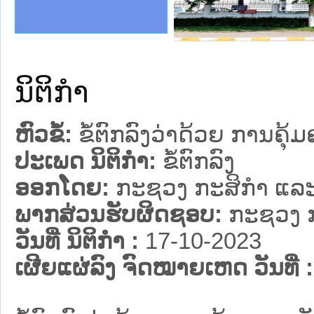
ງລັດຖະການໃຫ້ຜູ້ປະສານງານ
້ງປະຕິບັດວຽກງານຈົດໝາຍເຫດ
ງານຈົດໝາຍເຫດທາງລັດຖະການ
ງານຈົດໝາຍເຫດທາງລັດຖະການ
ລະ ເວັບໄຊຈົດໝາຍເຫດທາງ
ລະ ເວັບໄຊຈົດໝາຍເຫດທາງ
ຍເຫດທາງລັດຖະການ ໃຫ້ຜູ້
ຍເຫດທາງລັດຖະການ ໃຫ້ຜູ້
ao PDR
ຄານສັນຕິບານປະຊາຊົນ
າຄານຕຳຫຼວດປະຊາຊົນ
ຊາຊົນ ພາກເໜືອ
ຊາຊົນ ພາກກາງ
ພາກເໜືອ
າກກາງ
ຖະການ
າກໃຕ້
ນິຕິກໍາ
ຫົວຂໍ້:
ຂໍ້ຕົກລົງວ່າດ້ວຍ ການຄຸ
ປະເພດ ນິຕິກໍາ:
ຂໍ້ຕົກລົງ
ອອກໂດຍ:
ກະຊວງ ກະສິກຳ ແລະ
ພາກສ່ວນຮັບຜິດຊອບ:
ກະຊວງ ກ
ວັນທີ່ ນິຕິກໍາ :
17-10-2023
ເຜີຍແຜ່ລົງ ຈົດໝາຍເຫດ ວັນທີ່ :