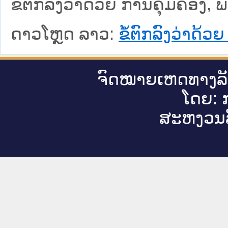
ຂໍ້ຕົກລົງວ່າດ້ວຍ ການຄຸ້ມຄອງ
ດາວໂຫຼດ ລາວ:
ຂໍ້ຕົກລົງວ່າດ້
ຈົດ​ໝາຍ​ເຫດ​ທາງ​ລ
ໂດຍ: ກ
ສະ​ຫງວນ​ລ