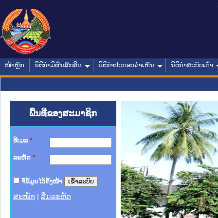
ໜ້າຫຼັກ
ນິຕິກໍາມີຜົນສັກສິດ
ນິຕິກໍາປະກອບຄໍາເຫັນ
ນິຕິກໍາສະບັບເກົ່າ
ພື້ນທີ່ຂອງສະມາຊິກ
ອີເມລ
*
ລະຫັດ
*
ຈື່ຂໍ້ມູນໄວ້ຄັ້ງໜ້າ
ສະໝັກ
|
ລືມລະຫັດ