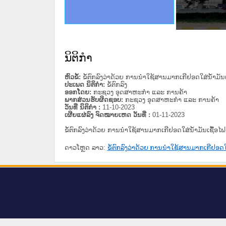
ດໝາຍເຫດທາງລັດຖະການໃຫ້ຜູ້ປະສານງານ
ນການຈັດຕັ້ງປະຕິບັດວຽກງານຈົດໝາຍເຫດ
ສານງານວຽກງານຈົດໝາຍເຫດທາງລັດຖະການ
ສານງານວຽກງານຈົດໝາຍເຫດທາງລັດຖະການ
ດໝາຍລາວ ແລະ ເວັບໄຊຈົດໝາຍເຫດທາງ
ດໝາຍລາວ ແລະ ເວັບໄຊຈົດໝາຍເຫດທາງ
ກງານຈົດໝາຍເຫດທາງລັດຖະການ ໃຫ້ຜູ້
ກງານຈົດໝາຍເຫດທາງລັດຖະການ ໃຫ້ຜູ້
ທີ່ ວິທະຍາຄານສັນຕິບານປະຊາຊົນ
ທີ່ ວິທະຍາຄານຕຳຫຼວດປະຊາຊົນ
ານສະພາປະຊາຊົນ ພາກເໜືອ
ງານສະພາປະຊາຊົນ ພາກກາງ
ຂັ້ນແຂວງພາກເໜືອ
ສຳລັບ ພາກກາງ
ທາງລັດຖະການ
ສຳລັບ ພາກໃຕ້
ນິຕິກໍາ
ຫົວຂໍ້:
ຂໍ້ຕົກລົງວ່າດ້ວຍ ການນຳໃຊ້ສານມາກເກີຢອດໃສ່ນ້ຳມັນເ
ປະເພດ ນິຕິກໍາ:
ຂໍ້ຕົກລົງ
ອອກໂດຍ:
ກະຊວງ ອຸດສາຫະກຳ ແລະ ການຄ້າ
ພາກສ່ວນຮັບຜິດຊອບ:
ກະຊວງ ອຸດສາຫະກຳ ແລະ ການຄ້າ
ວັນທີ່ ນິຕິກໍາ :
11-10-2023
ເຜີຍແຜ່ລົງ ຈົດໝາຍເຫດ ວັນທີ່ :
01-11-2023
ຂໍ້ຕົກລົງວ່າດ້ວຍ ການນຳໃຊ້ສານມາກເກີຢອດໃສ່ນ້ຳມັນເຊື້ອໄຟ
ດາວໂຫຼດ ລາວ:
ຂໍ້ຕົກລົງວ່າດ້ວຍ ການນຳໃຊ້ສານມາກເກີຢອດໃສ