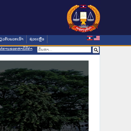
່ຽວກັບພວກເຮົາ
ຊ່ວຍເຫຼືອ
ອມຕໍ່ການຊອກຫານິຕິກຳ