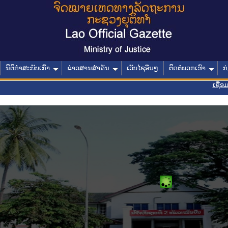
ນິຕິກໍາສະບັບເກົ່າ
ຂ່າວສານສໍາຄັນ
ເວັບໄຊອື່ນໆ
ຕິດຕໍ່ພວກເຮົາ
ກ
ເຊື່