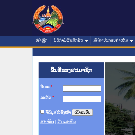
ໜ້າຫຼັກ
ນິຕິກໍາມີຜົນສັກສິດ
ນິຕິກໍາປະກອບຄໍາເຫັນ
ພື້ນທີ່ຂອງສະມາຊິກ
ອີເມລ
*
ລະຫັດ
*
ຈື່ຂໍ້ມູນໄວ້ຄັ້ງໜ້າ
ສະໝັກ
|
ລືມລະຫັດ