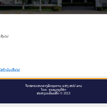
ຊື້ອໄຟ
່ນ້ຳມັນເຊື້ອໄຟ
ຈົດ​ໝາຍ​ເຫດ​ທາງ​ລັດ​ຖະ​ການ ແຫ່ງ ສ​ປ​ປ ລາວ
ໂດຍ: ກະ​ຊວງຍຸ​ຕິ​ທຳ
ສະ​ຫງວນ​ລິ​ຂະ​ສິດ © 2013