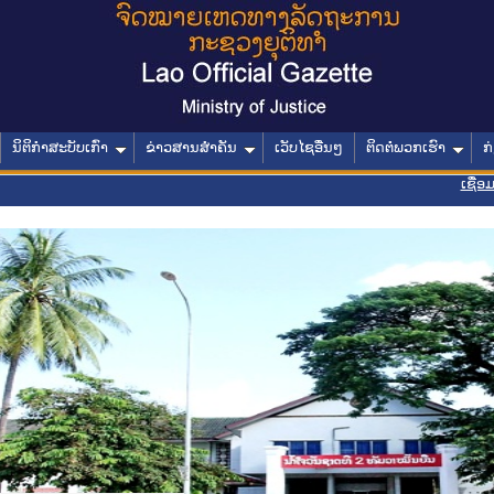
ນິຕິກໍາສະບັບເກົ່າ
ຂ່າວສານສໍາຄັນ
ເວັບໄຊອື່ນໆ
ຕິດຕໍ່ພວກເຮົາ
ກ
ເຊື່