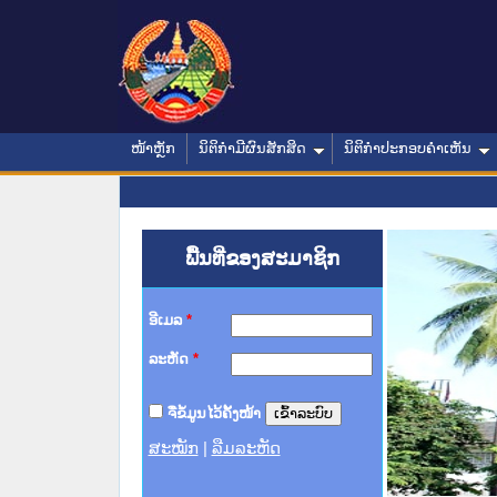
ໜ້າຫຼັກ
ນິຕິກໍາມີຜົນສັກສິດ
ນິຕິກໍາປະກອບຄໍາເຫັນ
ພື້ນທີ່ຂອງສະມາຊິກ
ອີເມລ
*
ລະຫັດ
*
ຈື່ຂໍ້ມູນໄວ້ຄັ້ງໜ້າ
ສະໝັກ
|
ລືມລະຫັດ