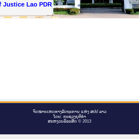
f Justice Lao PDR
ຈົດ​ໝາຍ​ເຫດ​ທາງ​ລັດ​ຖະ​ການ ແຫ່ງ ສ​ປ​ປ ລາວ
ໂດຍ: ກະ​ຊວງຍຸ​ຕິ​ທຳ
ສະ​ຫງວນ​ລິ​ຂະ​ສິດ © 2013