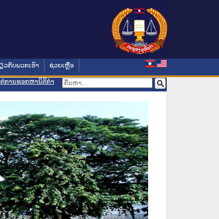
່ຽວກັບພວກເຮົາ
ຊ່ວຍເຫຼືອ
ອມຕໍ່ການຊອກຫານິຕິກຳ