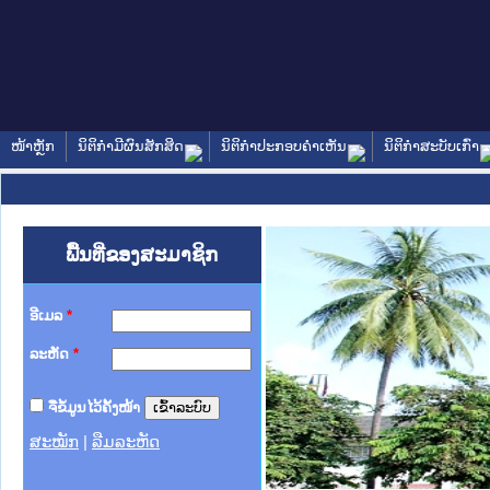
ໜ້າຫຼັກ
ນິຕິກໍາມີຜົນສັກສິດ
ນິຕິກໍາປະກອບຄໍາເຫັນ
ນິຕິກໍາສະບັບເກົ່າ
ພື້ນທີ່ຂອງສະມາຊິກ
ອີເມລ
*
ລະຫັດ
*
ຈື່ຂໍ້ມູນໄວ້ຄັ້ງໜ້າ
ສະໝັກ
|
ລືມລະຫັດ