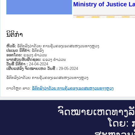
ງລັດຖະການໃຫ້ຜູ້ປະສານງານ
ງປະຕິບັດວຽກງານຈົດໝາຍເຫດ
ານຈົດໝາຍເຫດທາງລັດຖະການ
ານຈົດໝາຍເຫດທາງລັດຖະການ
ະ ເວັບໄຊຈົດໝາຍເຫດທາງ
ະ ເວັບໄຊຈົດໝາຍເຫດທາງ
ເຫດທາງລັດຖະການ ໃຫ້ຜູ້
ເຫດທາງລັດຖະການ ໃຫ້ຜູ້
Ministry of Justice 
ານສັນຕິບານປະຊາຊົນ
ຄານຕຳຫຼວດປະຊາຊົນ
າຊົນ ພາກເໜືອ
ຊາຊົນ ພາກກາງ
າກເໜືອ
າກກາງ
ະການ
າກໃຕ້
ນິຕິກໍາ
ຫົວຂໍ້:
ຂໍ້ຕົກລົງວ່າດ້ວຍ ການຄຸ້ມຄອງເຂດສະຫງວນທາງຫຼວງ
ປະເພດ ນິຕິກໍາ:
ຂໍ້ຕົກລົງ
ອອກໂດຍ:
ແຂວງ ຄໍາມ່ວນ
ພາກສ່ວນຮັບຜິດຊອບ:
ແຂວງ ຄໍາມ່ວນ
ວັນທີ່ ນິຕິກໍາ :
24-04-2024
ເຜີຍແຜ່ລົງ ຈົດໝາຍເຫດ ວັນທີ່ :
29-05-2024
ຂໍ້ຕົກລົງວ່າດ້ວຍ ການຄຸ້ມຄອງເຂດສະຫງວນທາງຫຼວງ
ດາວໂຫຼດ ລາວ:
ຂໍ້ຕົກລົງວ່າດ້ວຍ ການຄຸ້ມຄອງເຂດສະຫງວນທາງຫຼວງ
ຈົດ​ໝາຍ​ເຫດ​ທາງ​ລ
ໂດຍ: ກ
ສະ​ຫງວນ​ລ