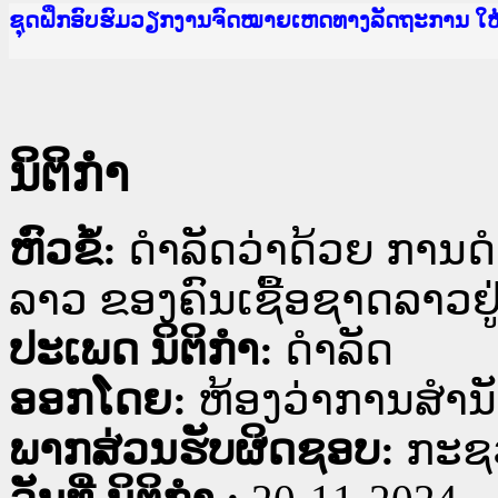
Ministry of Justice Lao PDR
ເຜີຍແຜ່ວັບໄຊຈົດໝາຍເຫດທາງລັດຖະການ ແລະ ແອັບກ
ກະຊວງຍຸຕິທຳ
ຊຸດຝຶກອົບຮົມວຽກງານຈົດໝາຍເຫດທາງລັດຖະການ ໃ
ກອງປະຊຸມທົບທວນຄືນການຈັດຕັ້ງປະຕິບັດວຽກງານຈ
ຝຶກອົບຮົມ ຜູ່ປະສານງານວຽກງານຈົດໝາຍເຫດທາງລັ
ຝຶກອົບຮົມ ຜູ່ປະສານງານວຽກງານຈົດໝາຍເຫດທາງລັດ
ເຜີຍແຜ່ແອັບກົດໝາຍລາວ ແລະ ເວັບໄຊຈົດໝາຍເຫດທ
ເຜີຍແຜ່ແອັບກົດໝາຍລາວ ແລະ ເວັບໄຊຈົດໝາຍເຫດທາ
ຍົກລະດັບວຽກງານຈົດໝາຍເຫດທາງລັດຖະການໃຫ້ຜູ້
ຊຸດຝຶກອົບຮົມວຽກງານຈົດໝາຍເຫດທາງລັດຖະການ ໃ
ນິຕິກໍາ
ຫົວຂໍ້:
ດຳລັດວ່າດ້ວຍ ການດຳ
ລາວ ຂອງຄົນເຊື້ອຊາດລາວຢູ
ປະເພດ ນິຕິກໍາ:
ດໍາລັດ
ອອກໂດຍ:
ຫ້ອງວ່າການສຳນ
ພາກສ່ວນຮັບຜິດຊອບ:
ກະຊ