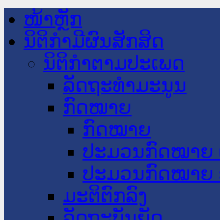
ໜ້າຫຼັກ
ນິຕິກໍາມີຜົນສັກສິດ
ນິຕິກໍາຕາມປະເພດ
ລັດຖະທໍາມະນູນ
ກົດໝາຍ
ກົດໝາຍ
ປະມວນກົດໝາຍ 
ປະມວນກົດໝາຍ 
ມະຕິຕົກລົງ
ລັດຖະບັນຍັດ