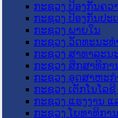
ກະຊວງ ປ້ອງກັນຄວ
ກະຊວງ ປ້ອງກັນປະ
ກະຊວງ ພາຍໃນ
ກະຊວງ ວັດທະນະທຳ
ກະຊວງ ສາທາລະນະ
ກະຊວງ ສຶກສາທິການ
ກະຊວງ ອຸດສາຫະກຳ
ກະຊວງ ເຕັກໂນໂລຊີ
ກະຊວງ ແຮງງານ ແລ
ກະຊວງ ໂຍທາທິການ 