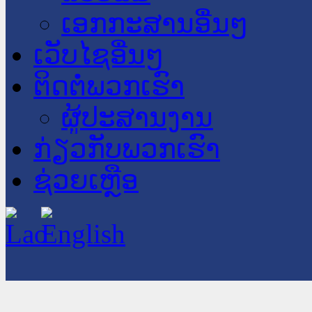
ເອກກະສານອື່ນໆ
ເວັບໄຊອື່ນໆ
ຕິດຕໍ່ພວກເຮົາ
ຜູ້ປະສານງານ
ກ່ຽວກັບພວກເຮົາ
ຊ່ວຍເຫຼືອ