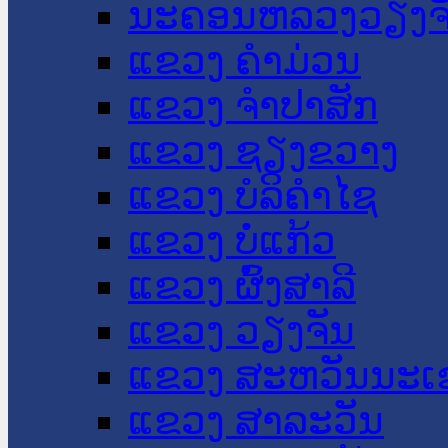
ນະ​ຄອນ​ຫລວງວຽງຈ
ແຂວງ ຄໍາມ່ວນ
ແຂວງ ຈໍາປາສັກ
ແຂວງ ຊຽງຂວາງ
ແຂວງ ບໍລິຄໍາໄຊ
ແຂວງ ບໍ່ແກ້ວ
ແຂວງ ຜົ້ງສາລີ
ແຂວງ ວຽງຈັນ
ແຂວງ ສະຫວັນນະເ
ແຂວງ ສາລະວັນ