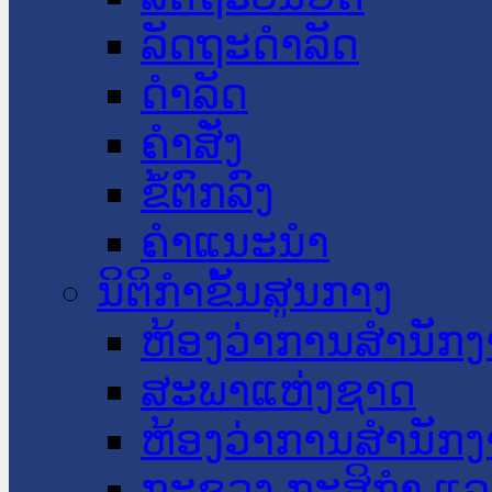
ລັດຖະດໍາລັດ
ດໍາລັດ
ຄໍາສັ່ງ
ຂໍ້ຕົກລົງ
ຄໍາແນະນໍາ
ນິຕິກໍາຂັ້ນສູນກາງ
ຫ້ອງວ່າການສໍານັ
ສະພາແຫ່ງຊາດ
ຫ້ອງວ່າການສຳນັກງ
ກະຊວງ ກະສິກຳ ແລະ