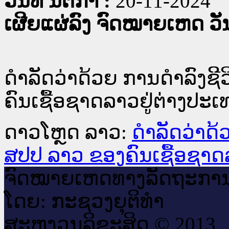
ວັນທີ່ ນິຕິກໍາ :
20-11-2024
ເຜີຍແຜ່ລົງ ຈົດໝາຍເຫດ ວັນທ
ດຳລັດວ່າດ້ວຍ ການດຳລົງຊິີ
ຄົນເຊື້ອຊາດລາວຢູ່ຕ່າງປະເ
ດາວໂຫຼດ ລາວ:
ດຳລັດວ່າດ້
ສປປ ລາວ ຂອງຄົນເຊື້ອຊາດ
ຈົດ​ໝາຍ​ເຫດ​ທາງ​ລັດ​ຖະ​ກາ
ໂດຍ: ກະ​ຊວງຍຸ​ຕິ​ທຳ
ສະ​ຫງວນ​ລິ​ຂະ​ສິດ © 2013