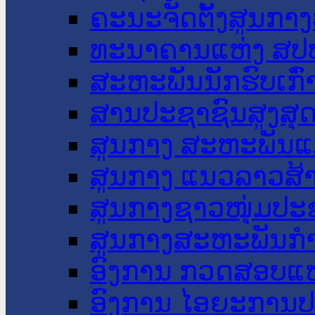
ຄະນະຈັດຕັ້ງສູນກາງ
ທະນາຄານແຫ່ງ ສປ
ສະຫະພັນນັກຮົບເກົ
ສານປະຊາຊົນສູງສຸ
ສູນກາງ ສະຫະພັນແ
ສູນກາງ ແນວລາວສ້
ສູນກາງຊາວໜຸ່ມປະ
ສູນກາງສະຫະພັນກ
ອົງການ ກວດສອບແຫ
ອົງການ ໄອຍະການປ