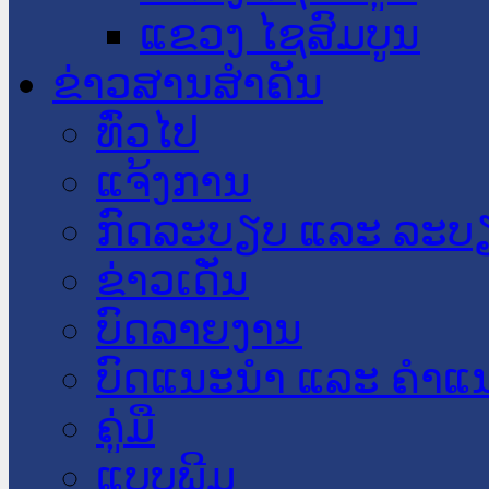
ແຂວງ ໄຊສົມບູນ
ຂ່າວສານສໍາຄັນ
​ທົ່ວ​ໄປ
ແຈ້ງການ
ກົດລະບຽບ ແລະ ລະບ
ຂ່າວເດັ່ນ
ບົດລາຍງານ
ບົດແນະນໍາ ແລະ ຄໍາແ
ຄູ່ມື
ແບບພີມ