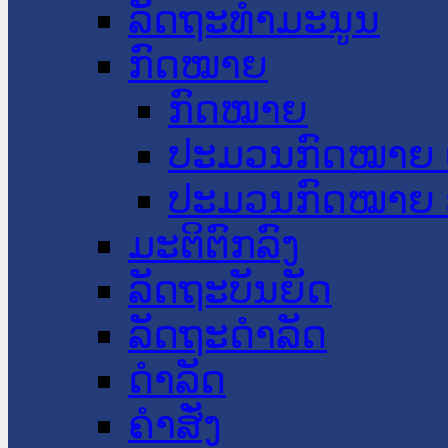
ລັດຖະທໍາມະນູນ
ກົດໝາຍ
ກົດໝາຍ
ປະມວນກົດໝາຍ 
ປະມວນກົດໝາຍ 
ມະຕິຕົກລົງ
ລັດຖະບັນຍັດ
ລັດຖະດໍາລັດ
ດໍາລັດ
ຄໍາສັ່ງ