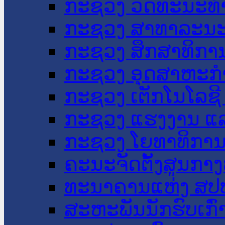
ກະຊວງ ວັດທະນະທຳ
ກະຊວງ ສາທາລະນະ
ກະຊວງ ສຶກສາທິການ
ກະຊວງ ອຸດສາຫະກຳ
ກະຊວງ ເຕັກໂນໂລຊີ
ກະຊວງ ແຮງງານ ແລ
ກະຊວງ ໂຍທາທິການ 
ຄະນະຈັດຕັ້ງສູນກາງ
ທະນາຄານແຫ່ງ ສປ
ສະຫະພັນນັກຮົບເກົ