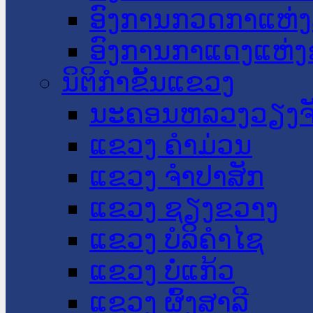
ອົງການກວດກາແຫ່ງ
ອົງການກາແດງແຫ່
ນິຕິກໍາຂັ້ນແຂວງ
ນະ​ຄອນ​ຫລວງວຽງຈ
ແຂວງ ຄໍາມ່ວນ
ແຂວງ ຈໍາປາສັກ
ແຂວງ ຊຽງຂວາງ
ແຂວງ ບໍລິຄໍາໄຊ
ແຂວງ ບໍ່ແກ້ວ
ແຂວງ ຜົ້ງສາລີ