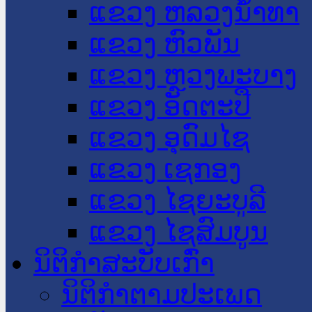
ແຂວງ ຫລວງນໍ້າທາ
ແຂວງ ຫົວພັນ
ແຂວງ ຫຼວງພະບາງ
ແຂວງ ອັດຕະປື
ແຂວງ ອຸດົມໄຊ
ແຂວງ ເຊກອງ
ແຂວງ ໄຊຍະບູລີ
ແຂວງ ໄຊສົມບູນ
ນິຕິກໍາສະບັບເກົ່າ
ນິຕິກຳຕາມປະເພດ