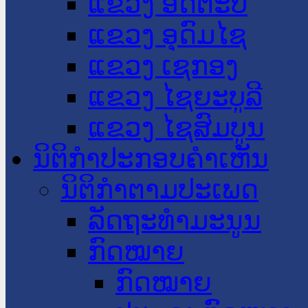
ແຂວງ ອັດຕະປື
ແຂວງ ອຸດົມໄຊ
ແຂວງ ເຊກອງ
ແຂວງ ໄຊຍະບູລີ
ແຂວງ ໄຊສົມບູນ
ນິຕິກໍາປະກອບຄໍາເຫັນ
ນິຕິກໍາຕາມປະເພດ
ລັດຖະທໍາມະນູນ
ກົດໝາຍ
ກົດໝາຍ