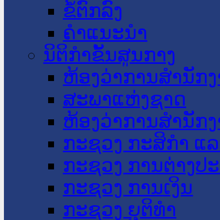
ຂໍ້ຕົກລົງ
ຄໍາແນະນໍາ
ນິຕິກໍາຂັ້ນສູນກາງ
ຫ້ອງວ່າການສໍານັ
ສະພາແຫ່ງຊາດ
ຫ້ອງວ່າການສຳນັກງ
ກະຊວງ ກະສິກຳ ແລະ
ກະຊວງ ການຕ່າງປ
ກະຊວງ ການເງິນ
ກະຊວງ ຍຸຕິທໍາ