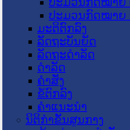
ປະມວນກົດໝາຍ 
ປະມວນກົດໝາຍ 
ມະຕິຕົກລົງ
ລັດຖະບັນຍັດ
ລັດຖະດໍາລັດ
ດໍາລັດ
ຄໍາສັ່ງ
ຂໍ້ຕົກລົງ
ຄໍາແນະນໍາ
ນິຕິກຳຂັ້ນສູນກາງ