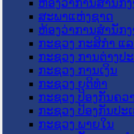
ຫ້ອງວ່າການສໍານັ
ສະພາແຫ່ງຊາດ
ຫ້ອງວ່າການສຳນັກງ
ກະຊວງ ກະສິກຳ ແລະ
ກະຊວງ ການຕ່າງປ
ກະຊວງ ການເງິນ
ກະຊວງ ຍຸຕິທໍາ
ກະຊວງ ປ້ອງກັນຄວ
ກະຊວງ ປ້ອງກັນປະ
ກະຊວງ ພາຍໃນ