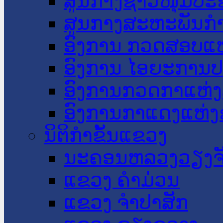
ສູນກາງຊາວໜຸ່ມປະ
ສູນກາງສະຫະພັນກ
ອົງການ ກວດສອບແຫ
ອົງການ ໄອຍະການປ
ອົງການກວດກາແຫ່ງ
ອົງການກາແດງແຫ່
ນິຕິກໍາຂັ້ນແຂວງ
ນະ​ຄອນ​ຫລວງວຽງຈ
ແຂວງ ຄໍາມ່ວນ
ແຂວງ ຈໍາປາສັກ