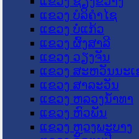
ແຂວງ ຊຽງຂວາງ
ແຂວງ ບໍລິຄໍາໄຊ
ແຂວງ ບໍ່ແກ້ວ
ແຂວງ ຜົ້ງສາລີ
ແຂວງ ວຽງຈັນ
ແຂວງ ສະຫວັນນະເ
ແຂວງ ສາລະວັນ
ແຂວງ ຫລວງນໍ້າທາ
ແຂວງ ຫົວພັນ
ແຂວງ ຫຼວງພະບາງ