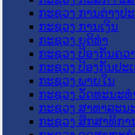
ກະຊວງ ການຕ່າງປ
ກະຊວງ ການເງິນ
ກະຊວງ ຍຸຕິທໍາ
ກະຊວງ ປ້ອງກັນຄວ
ກະຊວງ ປ້ອງກັນປະ
ກະຊວງ ພາຍໃນ
ກະຊວງ ວັດທະນະທຳ
ກະຊວງ ສາທາລະນະ
ກະຊວງ ສຶກສາທິການ
ກະຊວງ ອຸດສາຫະກຳ