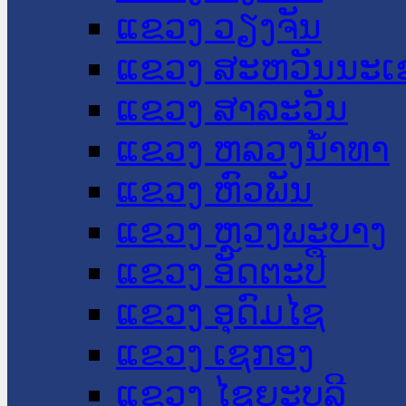
ແຂວງ ວຽງຈັນ
ແຂວງ ສະຫວັນນະເ
ແຂວງ ສາລະວັນ
ແຂວງ ຫລວງນໍ້າທາ
ແຂວງ ຫົວພັນ
ແຂວງ ຫຼວງພະບາງ
ແຂວງ ອັດຕະປື
ແຂວງ ອຸດົມໄຊ
ແຂວງ ເຊກອງ
ແຂວງ ໄຊຍະບູລີ