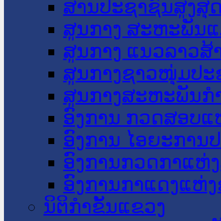
ສານປະຊາຊົນສູງສຸ
ສູນກາງ ສະຫະພັນແ
ສູນກາງ ແນວລາວສ້
ສູນກາງຊາວໜຸ່ມປະ
ສູນກາງສະຫະພັນກ
ອົງການ ກວດສອບແຫ
ອົງການ ໄອຍະການປ
ອົງການກວດກາແຫ່ງ
ອົງການກາແດງແຫ່
ນິຕິກໍາຂັ້ນແຂວງ