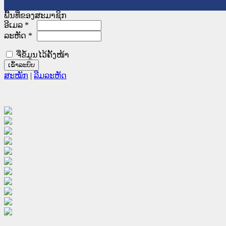
ພື້ນທີ່ຂອງສະມາຊິກ
ອີເມລ
*
ລະຫັດ
*
ຈື່ຂໍ້ມູນໄວ້ຄັ້ງໜ້າ
ສະໝັກ
|
ລືມລະຫັດ