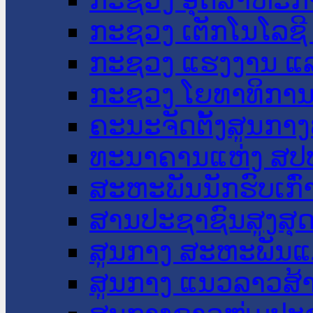
ກະຊວງ ເຕັກໂນໂລຊີ
ກະຊວງ ແຮງງານ ແລ
ກະຊວງ ໂຍທາທິການ 
ຄະນະຈັດຕັ້ງສູນກາງ
ທະນາຄານແຫ່ງ ສປ
ສະຫະພັນນັກຮົບເກົ
ສານປະຊາຊົນສູງສຸ
ສູນກາງ ສະຫະພັນແ
ສູນກາງ ແນວລາວສ້