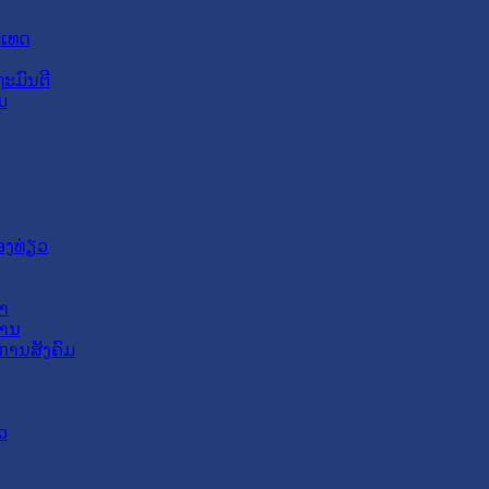
ະເທດ
ະມົນຕີ
ມ
ອງທ່ຽວ
າ
ສານ
ການສັງຄົມ
ວ