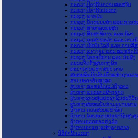
ກະຊວງ ປ້ອງກັນຄວາມສະຫງົບ
ກະຊວງ ປ້ອງກັນປະເທດ
ກະຊວງ ພາຍໃນ
ກະຊວງ ວັດທະນະທຳ ແລະ ການທ່
ກະຊວງ ສາທາລະນະສຸກ
ກະຊວງ ສຶກສາທິການ ແລະ ກິລາ
ກະຊວງ ອຸດສາຫະກຳ ແລະ ການຄ້
ກະຊວງ ເຕັກໂນໂລຊີ ແລະ ການສື່
ກະຊວງ ແຮງງານ ແລະ ສະຫວັດດີ
ກະຊວງ ໂຍທາທິການ ແລະ ຂົນສົ່ງ
ຄະນະຈັດຕັ້ງສູນກາງພັກ
ທະນາຄານແຫ່ງ ສປປ ລາວ
ສະຫະພັນນັກຮົບເກົ່າແຫ່ງຊາດລາ
ສານປະຊາຊົນສູງສຸດ
ສູນກາງ ສະຫະພັນແມ່ຍິງລາວ
ສູນກາງ ແນວລາວສ້າງຊາດ
ສູນກາງຊາວໜຸ່ມປະຊາຊົນປະຕິວັ
ສູນກາງສະຫະພັນກຳມະບານລາວ
ອົງການ ກວດສອບແຫ່ງລັດ
ອົງການ ໄອຍະການປະຊາຊົນສູງສຸ
ອົງການກວດກາແຫ່ງລັດ
ອົງການກາແດງແຫ່ງຊາດລາວ
ນິຕິກໍາຂັ້ນແຂວງ