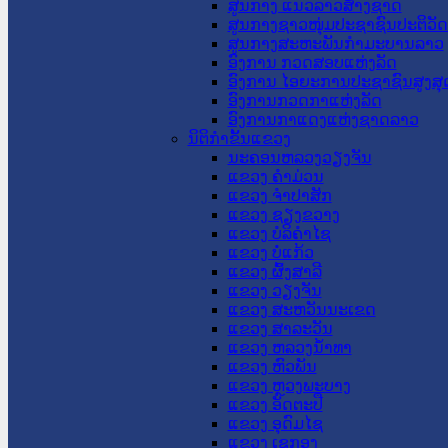
ສູນກາງ ແນວລາວສ້າງຊາດ
ສູນກາງຊາວໜຸ່ມປະຊາຊົນປະຕິວັ
ສູນກາງສະຫະພັນກຳມະບານລາວ
ອົງການ ກວດສອບແຫ່ງລັດ
ອົງການ ໄອຍະການປະຊາຊົນສູງສຸ
ອົງການກວດກາແຫ່ງລັດ
ອົງການກາແດງແຫ່ງຊາດລາວ
ນິຕິກໍາຂັ້ນແຂວງ
ນະ​ຄອນ​ຫລວງວຽງຈັນ
ແຂວງ ຄໍາມ່ວນ
ແຂວງ ຈໍາປາສັກ
ແຂວງ ຊຽງຂວາງ
ແຂວງ ບໍລິຄໍາໄຊ
ແຂວງ ບໍ່ແກ້ວ
ແຂວງ ຜົ້ງສາລີ
ແຂວງ ວຽງຈັນ
ແຂວງ ສະຫວັນນະເຂດ
ແຂວງ ສາລະວັນ
ແຂວງ ຫລວງນໍ້າທາ
ແຂວງ ຫົວພັນ
ແຂວງ ຫຼວງພະບາງ
ແຂວງ ອັດຕະປື
ແຂວງ ອຸດົມໄຊ
ແຂວງ ເຊກອງ