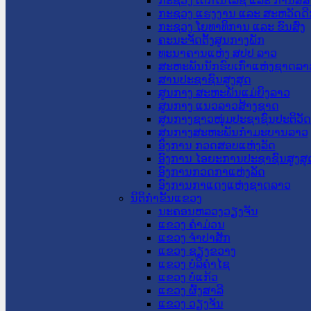
ກະຊວງ ເຕັກໂນໂລຊີ ແລະ ການສື່
ກະຊວງ ແຮງງານ ແລະ ສະຫວັດດີ
ກະຊວງ ໂຍທາທິການ ແລະ ຂົນສົ່ງ
ຄະນະຈັດຕັ້ງສູນກາງພັກ
ທະນາຄານແຫ່ງ ສປປ ລາວ
ສະຫະພັນນັກຮົບເກົ່າແຫ່ງຊາດລາ
ສານປະຊາຊົນສູງສຸດ
ສູນກາງ ສະຫະພັນແມ່ຍິງລາວ
ສູນກາງ ແນວລາວສ້າງຊາດ
ສູນກາງຊາວໜຸ່ມປະຊາຊົນປະຕິວັ
ສູນກາງສະຫະພັນກຳມະບານລາວ
ອົງການ ກວດສອບແຫ່ງລັດ
ອົງການ ໄອຍະການປະຊາຊົນສູງສຸ
ອົງການກວດກາແຫ່ງລັດ
ອົງການກາແດງແຫ່ງຊາດລາວ
ນິຕິກໍາຂັ້ນແຂວງ
ນະ​ຄອນ​ຫລວງວຽງຈັນ
ແຂວງ ຄໍາມ່ວນ
ແຂວງ ຈໍາປາສັກ
ແຂວງ ຊຽງຂວາງ
ແຂວງ ບໍລິຄໍາໄຊ
ແຂວງ ບໍ່ແກ້ວ
ແຂວງ ຜົ້ງສາລີ
ແຂວງ ວຽງຈັນ