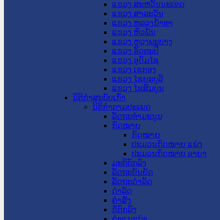
ແຂວງ ສະຫວັນນະເຂດ
ແຂວງ ສາລະວັນ
ແຂວງ ຫລວງນໍ້າທາ
ແຂວງ ຫົວພັນ
ແຂວງ ຫຼວງພະບາງ
ແຂວງ ອັດຕະປື
ແຂວງ ອຸດົມໄຊ
ແຂວງ ເຊກອງ
ແຂວງ ໄຊຍະບູລີ
ແຂວງ ໄຊສົມບູນ
ນິຕິກໍາສະບັບເກົ່າ
ນິຕິກຳຕາມປະເພດ
ລັດຖະທໍາມະນູນ
ກົດໝາຍ
ກົດໝາຍ
ປະມວນກົດໝາຍ ແພ່ງ
ປະມວນກົດໝາຍ ອາຍາ
ມະຕິຕົກລົງ
ລັດຖະບັນຍັດ
ລັດຖະດໍາລັດ
ດໍາລັດ
ຄໍາສັ່ງ
ຂໍ້ຕົກລົງ
ຄໍາແນະນໍາ