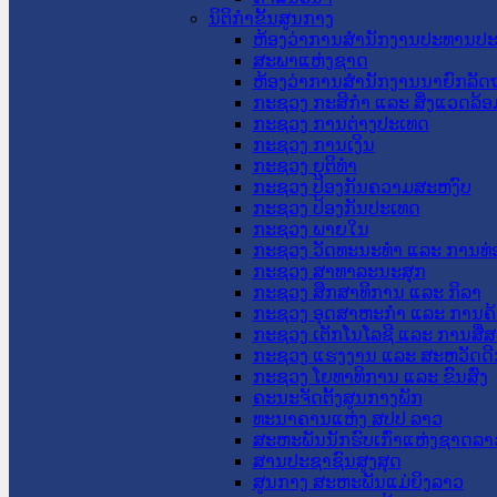
ນິຕິກໍາຂັ້ນສູນກາງ
ຫ້ອງວ່າການສໍານັກງານປະທານປ
ສະພາແຫ່ງຊາດ
ຫ້ອງວ່າການສຳນັກງານນາຍົກລັດຖ
ກະຊວງ ກະສິກຳ ແລະ ສິ່ງແວດລ້ອ
ກະຊວງ ການຕ່າງປະເທດ
ກະຊວງ ການເງິນ
ກະຊວງ ຍຸຕິທໍາ
ກະຊວງ ປ້ອງກັນຄວາມສະຫງົບ
ກະຊວງ ປ້ອງກັນປະເທດ
ກະຊວງ ພາຍໃນ
ກະຊວງ ວັດທະນະທຳ ແລະ ການທ່
ກະຊວງ ສາທາລະນະສຸກ
ກະຊວງ ສຶກສາທິການ ແລະ ກິລາ
ກະຊວງ ອຸດສາຫະກຳ ແລະ ການຄ້
ກະຊວງ ເຕັກໂນໂລຊີ ແລະ ການສື່
ກະຊວງ ແຮງງານ ແລະ ສະຫວັດດີ
ກະຊວງ ໂຍທາທິການ ແລະ ຂົນສົ່ງ
ຄະນະຈັດຕັ້ງສູນກາງພັກ
ທະນາຄານແຫ່ງ ສປປ ລາວ
ສະຫະພັນນັກຮົບເກົ່າແຫ່ງຊາດລາ
ສານປະຊາຊົນສູງສຸດ
ສູນກາງ ສະຫະພັນແມ່ຍິງລາວ