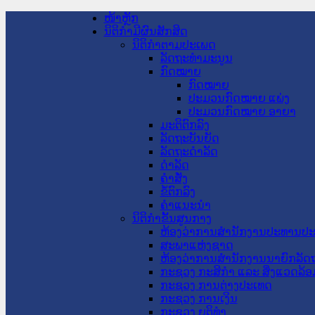
ໜ້າຫຼັກ
ນິຕິກໍາມີຜົນສັກສິດ
ນິຕິກໍາຕາມປະເພດ
ລັດຖະທໍາມະນູນ
ກົດໝາຍ
ກົດໝາຍ
ປະມວນກົດໝາຍ ແພ່ງ
ປະມວນກົດໝາຍ ອາຍາ
ມະຕິຕົກລົງ
ລັດຖະບັນຍັດ
ລັດຖະດໍາລັດ
ດໍາລັດ
ຄໍາສັ່ງ
ຂໍ້ຕົກລົງ
ຄໍາແນະນໍາ
ນິຕິກໍາຂັ້ນສູນກາງ
ຫ້ອງວ່າການສໍານັກງານປະທານປ
ສະພາແຫ່ງຊາດ
ຫ້ອງວ່າການສຳນັກງານນາຍົກລັດຖ
ກະຊວງ ກະສິກຳ ແລະ ສິ່ງແວດລ້ອ
ກະຊວງ ການຕ່າງປະເທດ
ກະຊວງ ການເງິນ
ກະຊວງ ຍຸຕິທໍາ