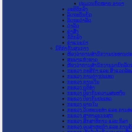
ປະມວນກົດໝາຍ ອາຍາ
ມະຕິຕົກລົງ
ລັດຖະບັນຍັດ
ລັດຖະດໍາລັດ
ດໍາລັດ
ຄໍາສັ່ງ
ຂໍ້ຕົກລົງ
ຄໍາແນະນໍາ
ນິຕິກຳຂັ້ນສູນກາງ
ຫ້ອງວ່າການສໍານັກງານປະທານປ
ສະພາແຫ່ງຊາດ
ຫ້ອງວ່າການສຳນັກງານນາຍົກລັດຖ
ກະຊວງ ກະສິກຳ ແລະ ສິ່ງແວດລ້ອ
ກະຊວງ ການຕ່າງປະເທດ
ກະຊວງ ການເງິນ
ກະຊວງ ຍຸຕິທໍາ
ກະຊວງ ປ້ອງກັນຄວາມສະຫງົບ
ກະຊວງ ປ້ອງກັນປະເທດ
ກະຊວງ ພາຍໃນ
ກະຊວງ ວັດທະນະທຳ ແລະ ການທ່
ກະຊວງ ສາທາລະນະສຸກ
ກະຊວງ ສຶກສາທິການ ແລະ ກິລາ
ກະຊວງ ອຸດສາຫະກຳ ແລະ ການຄ້