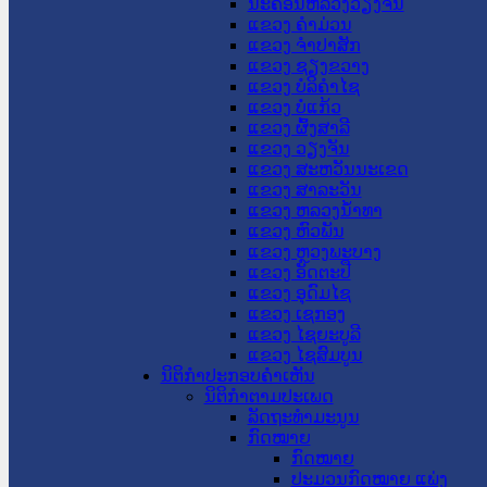
ນະ​ຄອນ​ຫລວງວຽງຈັນ
ແຂວງ ຄໍາມ່ວນ
ແຂວງ ຈໍາປາສັກ
ແຂວງ ຊຽງຂວາງ
ແຂວງ ບໍລິຄໍາໄຊ
ແຂວງ ບໍ່ແກ້ວ
ແຂວງ ຜົ້ງສາລີ
ແຂວງ ວຽງຈັນ
ແຂວງ ສະຫວັນນະເຂດ
ແຂວງ ສາລະວັນ
ແຂວງ ຫລວງນໍ້າທາ
ແຂວງ ຫົວພັນ
ແຂວງ ຫຼວງພະບາງ
ແຂວງ ອັດຕະປື
ແຂວງ ອຸດົມໄຊ
ແຂວງ ເຊກອງ
ແຂວງ ໄຊຍະບູລີ
ແຂວງ ໄຊສົມບູນ
ນິຕິກໍາປະກອບຄໍາເຫັນ
ນິຕິກໍາຕາມປະເພດ
ລັດຖະທໍາມະນູນ
ກົດໝາຍ
ກົດໝາຍ
ປະມວນກົດໝາຍ ແພ່ງ