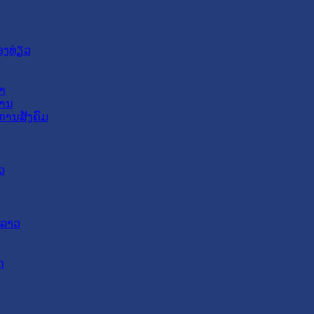
ອງທ່ຽວ
າ
ສານ
ການສັງຄົມ
ວ
ດລາວ
ດ