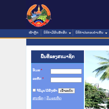
ໜ້າຫຼັກ
ນິຕິກໍາມີຜົນສັກສິດ
ນິຕິກໍາປະກອບຄໍາເຫັນ
ພື້ນທີ່ຂອງສະມາຊິກ
ອີເມລ
*
ລະຫັດ
*
ຈື່ຂໍ້ມູນໄວ້ຄັ້ງໜ້າ
ສະໝັກ
|
ລືມລະຫັດ