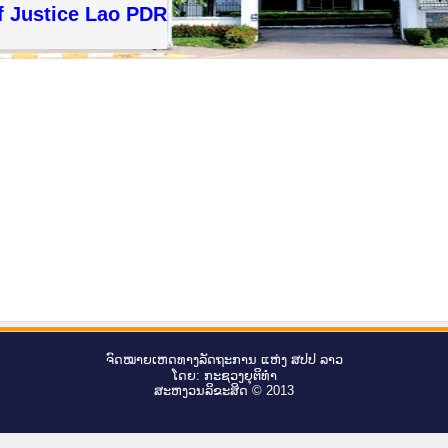
f Justice Lao PDR
ຈົດ​ໝາຍ​ເຫດ​ທາງ​ລັດ​ຖະ​ການ ແຫ່ງ ສ​ປ​ປ ລາວ
ໂດຍ: ກະ​ຊວງຍຸ​ຕິ​ທຳ
ສະ​ຫງວນ​ລິ​ຂະ​ສິດ © 2013