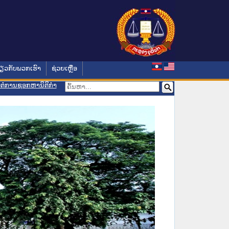
່ຽວກັບພວກເຮົາ
ຊ່ວຍເຫຼືອ
ອມຕໍ່ການຊອກຫານິຕິກຳ