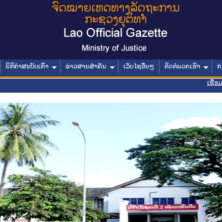
ນິຕິກໍາສະບັບເກົ່າ
ຂ່າວສານສໍາຄັນ
ເວັບໄຊອື່ນໆ
ຕິດຕໍ່ພວກເຮົາ
ກ
ເຊື່