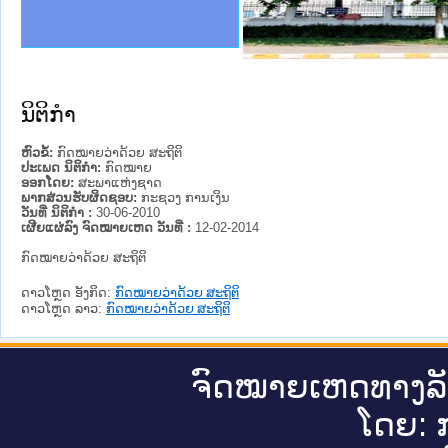
ງລັດຖະການໃຫ້ຜູ້ປະສານງານ
ງປະຕິບັດວຽກງານຈົດໝາຍເຫດ
ານຈົດໝາຍເຫດທາງລັດຖະການ
ານຈົດໝາຍເຫດທາງລັດຖະການ
ະ ເວັບໄຊຈົດໝາຍເຫດທາງ
ະ ເວັບໄຊຈົດໝາຍເຫດທາງ
ເຫດທາງລັດຖະການ ໃຫ້ຜູ້
ເຫດທາງລັດຖະການ ໃຫ້ຜູ້
o PDR
ານສັນຕິບານປະຊາຊົນ
ຄານຕຳຫຼວດປະຊາຊົນ
າຊົນ ພາກເໜືອ
ຊາຊົນ ພາກກາງ
າກເໜືອ
າກກາງ
ະການ
າກໃຕ້
ນິຕິກໍາ
ຫົວຂໍ້:
ກົດ​ໝາຍວ່າ​ດ້ວຍ ສະ​ຖິ​ຕິ
ປະເພດ ນິຕິກໍາ:
ກົດໝາຍ
ອອກໂດຍ:
ສະພາແຫ່ງຊາດ
ພາກສ່ວນຮັບຜິດຊອບ:
ກະຊວງ ການເງິນ
ວັນທີ່ ນິຕິກໍາ :
30-06-2010
ເຜີຍແຜ່ລົງ ຈົດໝາຍເຫດ ວັນທີ່ :
12-02-2014
ກົດ​ໝາຍວ່າ​ດ້ວຍ ສະ​ຖິ​ຕິ
ດາວໂຫຼດ ອັງກິດ:
ກົດ​ໝາຍວ່າ​ດ້ວຍ ສະ​ຖິ​ຕິ
ດາວໂຫຼດ ລາວ:
ກົດ​ໝາຍວ່າ​ດ້ວຍ ສະ​ຖິ​ຕິ
ຈົດ​ໝາຍ​ເຫດ​ທາງ​ລ
ໂດຍ: ກ