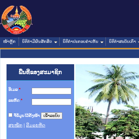
ໜ້າຫຼັກ
ນິຕິກໍາມີຜົນສັກສິດ
ນິຕິກໍາປະກອບຄໍາເຫັນ
ນິຕິກໍາສະບັບເກົ່າ
ພື້ນທີ່ຂອງສະມາຊິກ
ອີເມລ
*
ລະຫັດ
*
ຈື່ຂໍ້ມູນໄວ້ຄັ້ງໜ້າ
ສະໝັກ
|
ລືມລະຫັດ