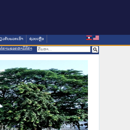
່ຽວກັບພວກເຮົາ
ຊ່ວຍເຫຼືອ
ອມຕໍ່ການຊອກຫານິຕິກຳ