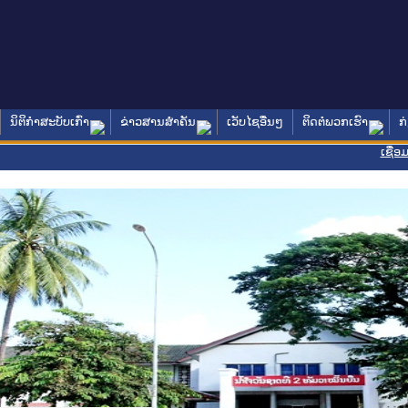
ນິຕິກໍາສະບັບເກົ່າ
ຂ່າວສານສໍາຄັນ
ເວັບໄຊອື່ນໆ
ຕິດຕໍ່ພວກເຮົາ
ກ
ເຊື່