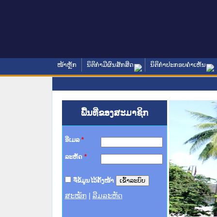
ໜ້າຫຼັກ
ນິຕິກໍາມີຜົນສັກສິດ
ນິຕິກໍາປະກອບຄໍາເຫັນ
ພື້ນທີ່ຂອງສະມາຊິກ
ອີເມລ
*
ລະຫັດ
*
ຈື່ຂໍ້ມູນໄວ້ຄັ້ງໜ້າ
ສະໝັກ
|
ລືມລະຫັດ