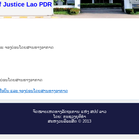
f Justice Lao PDR
ິນ ແລະ ຈອງບ່ອນໂດຍສານທາງອາກາດ
 ຈອງບ່ອນໂດຍສານທາງອາກາດ
ີ້ເຮືອບິນ ແລະ ຈອງບ່ອນໂດຍສານທາງອາກາດ
ຈົດ​ໝາຍ​ເຫດ​ທາງ​ລັດ​ຖະ​ການ ແຫ່ງ ສ​ປ​ປ ລາວ
ໂດຍ: ກະ​ຊວງຍຸ​ຕິ​ທຳ
ສະ​ຫງວນ​ລິ​ຂະ​ສິດ © 2013