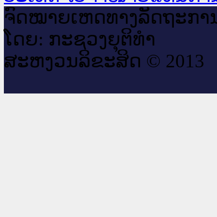
ຈົດ​ໝາຍ​ເຫດ​ທາງ​ລັດ​ຖະ​ກາ
ໂດຍ: ກະ​ຊວງຍຸ​ຕິ​ທຳ
ສະ​ຫງວນ​ລິ​ຂະ​ສິດ © 2013