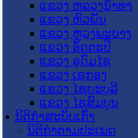
ແຂວງ ຫລວງນໍ້າທາ
ແຂວງ ຫົວພັນ
ແຂວງ ຫຼວງພະບາງ
ແຂວງ ອັດຕະປື
ແຂວງ ອຸດົມໄຊ
ແຂວງ ເຊກອງ
ແຂວງ ໄຊຍະບູລີ
ແຂວງ ໄຊສົມບູນ
ນິຕິກໍາສະບັບເກົ່າ
ນິຕິກຳຕາມປະເພດ