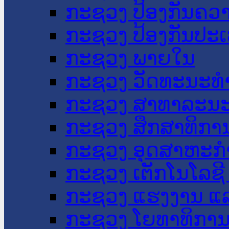
ກະຊວງ ປ້ອງກັນຄວ
ກະຊວງ ປ້ອງກັນປະ
ກະຊວງ ພາຍໃນ
ກະຊວງ ວັດທະນະທຳ
ກະຊວງ ສາທາລະນະ
ກະຊວງ ສຶກສາທິການ
ກະຊວງ ອຸດສາຫະກຳ
ກະຊວງ ເຕັກໂນໂລຊີ
ກະຊວງ ແຮງງານ ແລ
ກະຊວງ ໂຍທາທິການ 