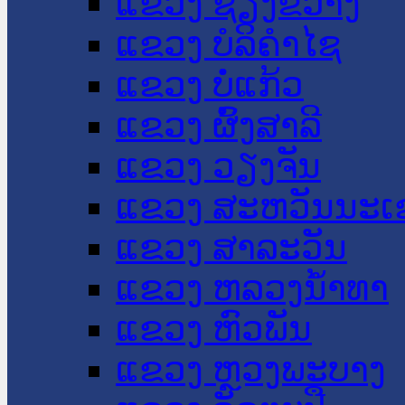
ແຂວງ ຊຽງຂວາງ
ແຂວງ ບໍລິຄໍາໄຊ
ແຂວງ ບໍ່ແກ້ວ
ແຂວງ ຜົ້ງສາລີ
ແຂວງ ວຽງຈັນ
ແຂວງ ສະຫວັນນະເ
ແຂວງ ສາລະວັນ
ແຂວງ ຫລວງນໍ້າທາ
ແຂວງ ຫົວພັນ
ແຂວງ ຫຼວງພະບາງ