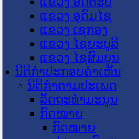
ແຂວງ ອັດຕະປື
ແຂວງ ອຸດົມໄຊ
ແຂວງ ເຊກອງ
ແຂວງ ໄຊຍະບູລີ
ແຂວງ ໄຊສົມບູນ
ນິຕິກໍາປະກອບຄໍາເຫັນ
ນິຕິກໍາຕາມປະເພດ
ລັດຖະທໍາມະນູນ
ກົດໝາຍ
ກົດໝາຍ