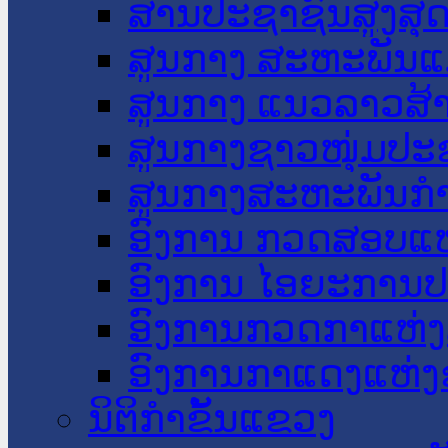
ສານປະຊາຊົນສູງສຸ
ສູນກາງ ສະຫະພັນແ
ສູນກາງ ແນວລາວສ້
ສູນກາງຊາວໜຸ່ມປະ
ສູນກາງສະຫະພັນກ
ອົງການ ກວດສອບແຫ
ອົງການ ໄອຍະການປ
ອົງການກວດກາແຫ່ງ
ອົງການກາແດງແຫ່
ນິຕິກໍາຂັ້ນແຂວງ