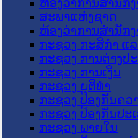
ຫ້ອງວ່າການສໍານັ
ສະພາແຫ່ງຊາດ
ຫ້ອງວ່າການສຳນັກງ
ກະຊວງ ກະສິກຳ ແລະ
ກະຊວງ ການຕ່າງປ
ກະຊວງ ການເງິນ
ກະຊວງ ຍຸຕິທໍາ
ກະຊວງ ປ້ອງກັນຄວ
ກະຊວງ ປ້ອງກັນປະ
ກະຊວງ ພາຍໃນ