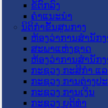
ຂໍ້ຕົກລົງ
ຄໍາແນະນໍາ
ນິຕິກໍາຂັ້ນສູນກາງ
ຫ້ອງວ່າການສໍານັ
ສະພາແຫ່ງຊາດ
ຫ້ອງວ່າການສຳນັກງ
ກະຊວງ ກະສິກຳ ແລະ
ກະຊວງ ການຕ່າງປ
ກະຊວງ ການເງິນ
ກະຊວງ ຍຸຕິທໍາ