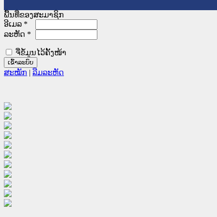
ພື້ນທີ່ຂອງສະມາຊິກ
ອີເມລ
*
ລະຫັດ
*
ຈື່ຂໍ້ມູນໄວ້ຄັ້ງໜ້າ
ສະໝັກ
|
ລືມລະຫັດ