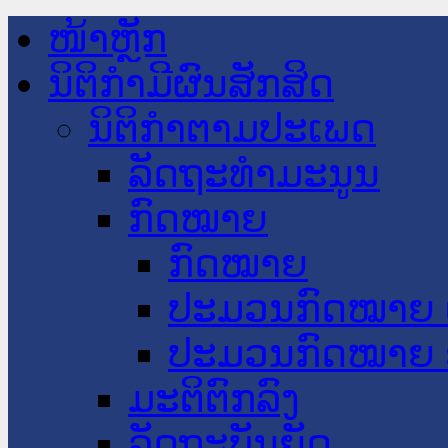
ໜ້າຫຼັກ
ນິຕິກໍາມີຜົນສັກສິດ
ນິຕິກໍາຕາມປະເພດ
ລັດຖະທໍາມະນູນ
ກົດໝາຍ
ກົດໝາຍ
ປະມວນກົດໝາຍ 
ປະມວນກົດໝາຍ 
ມະຕິຕົກລົງ
ລັດຖະບັນຍັດ