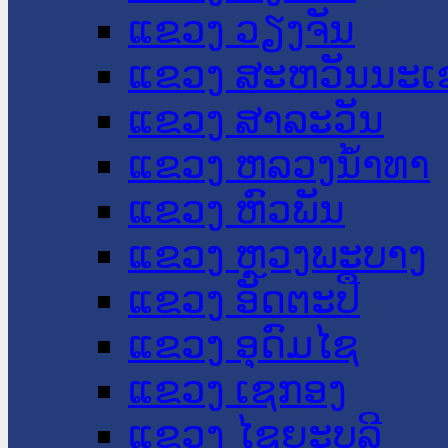
ແຂວງ ວຽງຈັນ
ແຂວງ ສະຫວັນນະເ
ແຂວງ ສາລະວັນ
ແຂວງ ຫລວງນໍ້າທາ
ແຂວງ ຫົວພັນ
ແຂວງ ຫຼວງພະບາງ
ແຂວງ ອັດຕະປື
ແຂວງ ອຸດົມໄຊ
ແຂວງ ເຊກອງ
ແຂວງ ໄຊຍະບູລີ