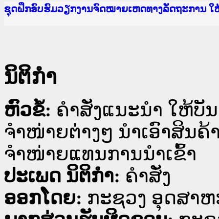
Ministry of Justice Lao PDR
ເຜີຍແຜ່ວັບໄຊຈົດໝາຍເຫດທາງລັດຖະການ ແລະ ແອັບກ
ກະຊວງຍຸຕິທຳ
ຊຸດຝຶກອົບຮົມວຽກງານຈົດໝາຍເຫດທາງລັດຖະການ ໃ
ກອງປະຊຸມທົບທວນຄືນການຈັດຕັ້ງປະຕິບັດວຽກງານຈ
ຝຶກອົບຮົມ ຜູ່ປະສານງານວຽກງານຈົດໝາຍເຫດທາງລັ
ຝຶກອົບຮົມ ຜູ່ປະສານງານວຽກງານຈົດໝາຍເຫດທາງລັດ
ເຜີຍແຜ່ແອັບກົດໝາຍລາວ ແລະ ເວັບໄຊຈົດໝາຍເຫດທ
ເຜີຍແຜ່ແອັບກົດໝາຍລາວ ແລະ ເວັບໄຊຈົດໝາຍເຫດທາ
ຍົກລະດັບວຽກງານຈົດໝາຍເຫດທາງລັດຖະການໃຫ້ຜູ້
ຊຸດຝຶກອົບຮົມວຽກງານຈົດໝາຍເຫດທາງລັດຖະການ ໃ
ນິຕິກໍາ
ຫົວຂໍ້:
ຄຳສັ່ງແນະນຳ ໃຫ້ບັນ
ຈຳໜ່່າຍຕ່າງໆ ນຳເອົາສິນຄ
ຈຳໜ່າຍແທນການນຳເຂົ້າ
ປະເພດ ນິຕິກໍາ:
ຄໍາສັ່ງ
ອອກໂດຍ:
ກະຊວງ ອຸດສາຫ