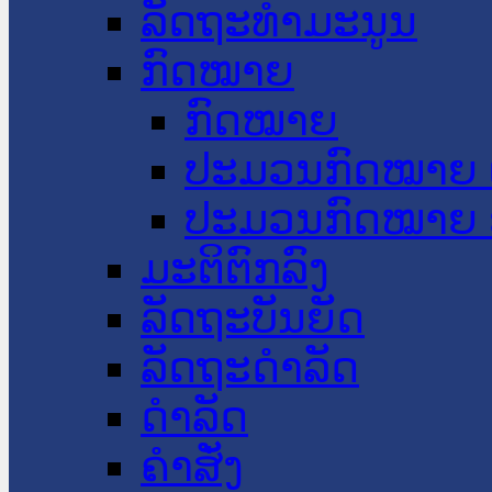
ລັດຖະທໍາມະນູນ
ກົດໝາຍ
ກົດໝາຍ
ປະມວນກົດໝາຍ 
ປະມວນກົດໝາຍ 
ມະຕິຕົກລົງ
ລັດຖະບັນຍັດ
ລັດຖະດໍາລັດ
ດໍາລັດ
ຄໍາສັ່ງ