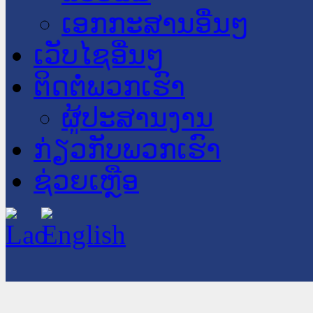
ເອກກະສານອື່ນໆ
ເວັບໄຊອື່ນໆ
ຕິດຕໍ່ພວກເຮົາ
ຜູ້ປະສານງານ
ກ່ຽວກັບພວກເຮົາ
ຊ່ວຍເຫຼືອ