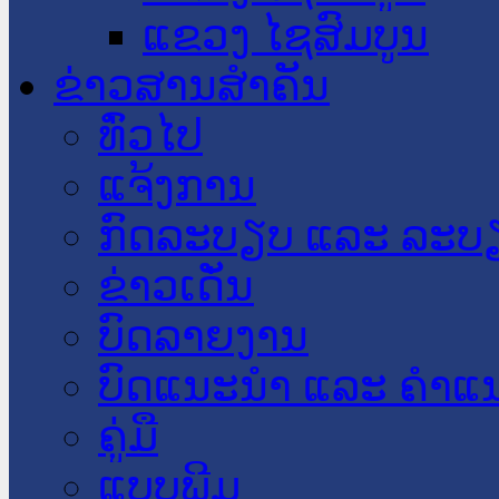
ແຂວງ ໄຊສົມບູນ
ຂ່າວສານສໍາຄັນ
​ທົ່ວ​ໄປ
ແຈ້ງການ
ກົດລະບຽບ ແລະ ລະບ
ຂ່າວເດັ່ນ
ບົດລາຍງານ
ບົດແນະນໍາ ແລະ ຄໍາແ
ຄູ່ມື
ແບບພີມ