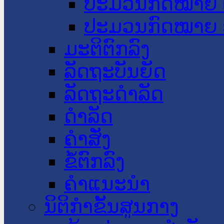
ປະມວນກົດໝາຍ 
ປະມວນກົດໝາຍ 
ມະຕິຕົກລົງ
ລັດຖະບັນຍັດ
ລັດຖະດໍາລັດ
ດໍາລັດ
ຄໍາສັ່ງ
ຂໍ້ຕົກລົງ
ຄໍາແນະນໍາ
ນິຕິກຳຂັ້ນສູນກາງ