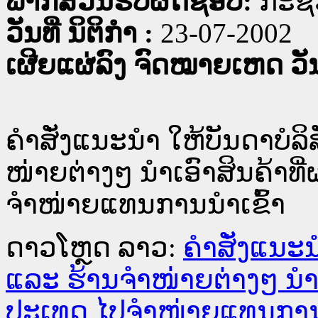
ພາກສ່ວນຮັບຜິດຊອບ:
ກະຊ
ວັນທີ່ ນິຕິກໍາ :
23-07-2002
ເຜີຍແຜ່ລົງ ຈົດໝາຍເຫດ ວັນທ
ຄຳສັ່ງແນະນຳ ໃຫ້ບັນດາບໍລ
ໜ່່າຍຕ່າງໆ ນຳເອົາສິນຄ້າ
ຈຳໜ່າຍແທນການນຳເຂົ້າ
ດາວໂຫຼດ ລາວ:
ຄຳສັ່ງແນະນ
ແລະ ຮ້ານຈຳໜ່່າຍຕ່າງໆ ນຳ
ປະເທດ ໄປຈຳໜ່າຍແທນການນ