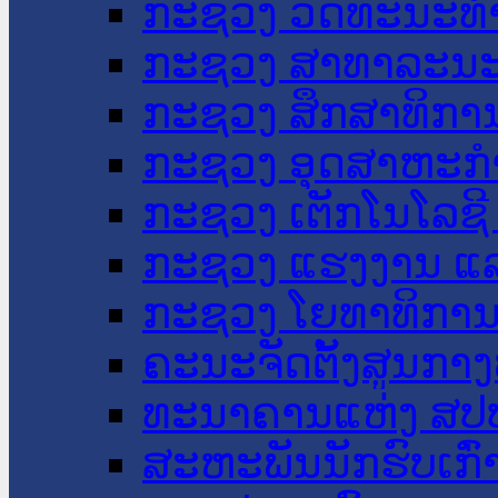
ກະຊວງ ວັດທະນະທຳ
ກະຊວງ ສາທາລະນະ
ກະຊວງ ສຶກສາທິການ
ກະຊວງ ອຸດສາຫະກຳ
ກະຊວງ ເຕັກໂນໂລຊີ
ກະຊວງ ແຮງງານ ແລ
ກະຊວງ ໂຍທາທິການ 
ຄະນະຈັດຕັ້ງສູນກາງ
ທະນາຄານແຫ່ງ ສປ
ສະຫະພັນນັກຮົບເກົ