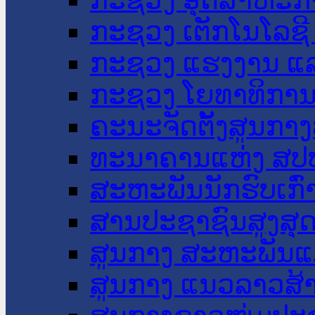
ກະຊວງ ເຕັກໂນໂລຊີ
ກະຊວງ ແຮງງານ ແລ
ກະຊວງ ໂຍທາທິການ 
ຄະນະຈັດຕັ້ງສູນກາງ
ທະນາຄານແຫ່ງ ສປ
ສະຫະພັນນັກຮົບເກົ
ສານປະຊາຊົນສູງສຸ
ສູນກາງ ສະຫະພັນແ
ສູນກາງ ແນວລາວສ້