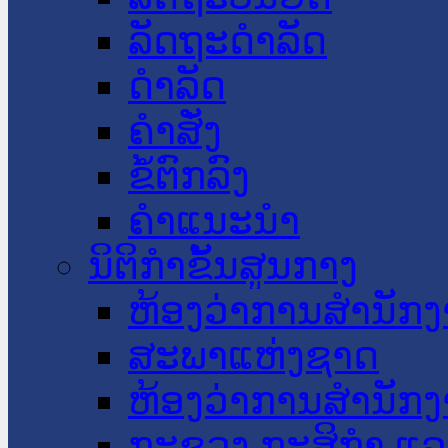
ລັດຖະດໍາລັດ
ດໍາລັດ
ຄໍາສັ່ງ
ຂໍ້ຕົກລົງ
ຄໍາແນະນໍາ
ນິຕິກໍາຂັ້ນສູນກາງ
ຫ້ອງວ່າການສໍານັ
ສະພາແຫ່ງຊາດ
ຫ້ອງວ່າການສຳນັກງ
ກະຊວງ ກະສິກຳ ແລະ