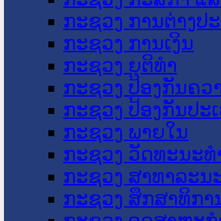
ກະຊວງ ການຕ່າງປ
ກະຊວງ ການເງິນ
ກະຊວງ ຍຸຕິທໍາ
ກະຊວງ ປ້ອງກັນຄວ
ກະຊວງ ປ້ອງກັນປະ
ກະຊວງ ພາຍໃນ
ກະຊວງ ວັດທະນະທຳ
ກະຊວງ ສາທາລະນະ
ກະຊວງ ສຶກສາທິການ
ກະຊວງ ອຸດສາຫະກຳ