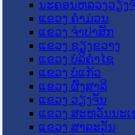
ນະ​ຄອນ​ຫລວງວຽງຈ
ແຂວງ ຄໍາມ່ວນ
ແຂວງ ຈໍາປາສັກ
ແຂວງ ຊຽງຂວາງ
ແຂວງ ບໍລິຄໍາໄຊ
ແຂວງ ບໍ່ແກ້ວ
ແຂວງ ຜົ້ງສາລີ
ແຂວງ ວຽງຈັນ
ແຂວງ ສະຫວັນນະເ
ແຂວງ ສາລະວັນ