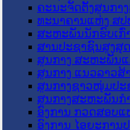
ຄະນະຈັດຕັ້ງສູນກາງ
ທະນາຄານແຫ່ງ ສປ
ສະຫະພັນນັກຮົບເກົ
ສານປະຊາຊົນສູງສຸ
ສູນກາງ ສະຫະພັນແ
ສູນກາງ ແນວລາວສ້
ສູນກາງຊາວໜຸ່ມປະ
ສູນກາງສະຫະພັນກ
ອົງການ ກວດສອບແຫ
ອົງການ ໄອຍະການປ