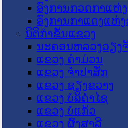
ອົງການກວດກາແຫ່ງ
ອົງການກາແດງແຫ່
ນິຕິກໍາຂັ້ນແຂວງ
ນະ​ຄອນ​ຫລວງວຽງຈ
ແຂວງ ຄໍາມ່ວນ
ແຂວງ ຈໍາປາສັກ
ແຂວງ ຊຽງຂວາງ
ແຂວງ ບໍລິຄໍາໄຊ
ແຂວງ ບໍ່ແກ້ວ
ແຂວງ ຜົ້ງສາລີ