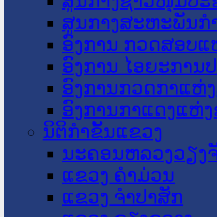
ສູນກາງຊາວໜຸ່ມປະ
ສູນກາງສະຫະພັນກ
ອົງການ ກວດສອບແຫ
ອົງການ ໄອຍະການປ
ອົງການກວດກາແຫ່ງ
ອົງການກາແດງແຫ່
ນິຕິກໍາຂັ້ນແຂວງ
ນະ​ຄອນ​ຫລວງວຽງຈ
ແຂວງ ຄໍາມ່ວນ
ແຂວງ ຈໍາປາສັກ