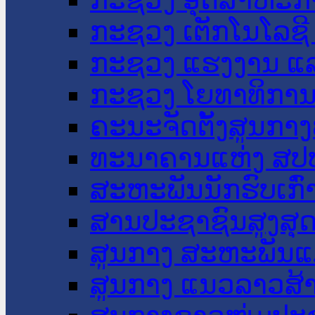
ກະຊວງ ເຕັກໂນໂລຊີ
ກະຊວງ ແຮງງານ ແລ
ກະຊວງ ໂຍທາທິການ 
ຄະນະຈັດຕັ້ງສູນກາງ
ທະນາຄານແຫ່ງ ສປ
ສະຫະພັນນັກຮົບເກົ
ສານປະຊາຊົນສູງສຸ
ສູນກາງ ສະຫະພັນແ
ສູນກາງ ແນວລາວສ້