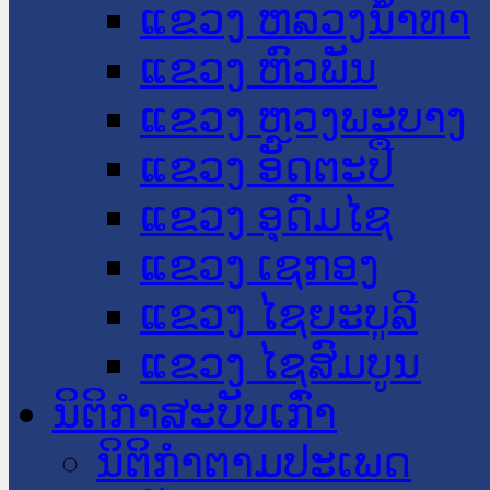
ແຂວງ ຫລວງນໍ້າທາ
ແຂວງ ຫົວພັນ
ແຂວງ ຫຼວງພະບາງ
ແຂວງ ອັດຕະປື
ແຂວງ ອຸດົມໄຊ
ແຂວງ ເຊກອງ
ແຂວງ ໄຊຍະບູລີ
ແຂວງ ໄຊສົມບູນ
ນິຕິກໍາສະບັບເກົ່າ
ນິຕິກຳຕາມປະເພດ