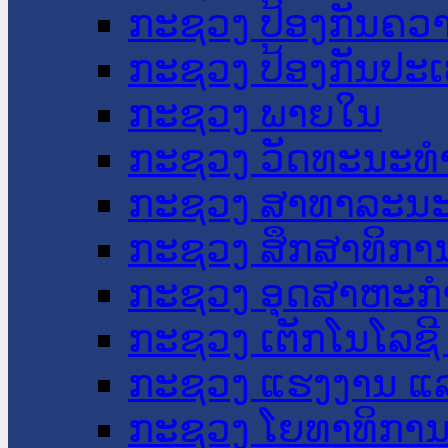
ກະຊວງ ປ້ອງກັນຄວ
ກະຊວງ ປ້ອງກັນປະ
ກະຊວງ ພາຍໃນ
ກະຊວງ ວັດທະນະທຳ
ກະຊວງ ສາທາລະນະ
ກະຊວງ ສຶກສາທິການ
ກະຊວງ ອຸດສາຫະກຳ
ກະຊວງ ເຕັກໂນໂລຊີ
ກະຊວງ ແຮງງານ ແລ
ກະຊວງ ໂຍທາທິການ 