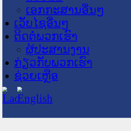
ເອກກະສານອື່ນໆ
ເວັບໄຊອື່ນໆ
ຕິດຕໍ່ພວກເຮົາ
ຜູ້ປະສານງານ
ກ່ຽວກັບພວກເຮົາ
ຊ່ວຍເຫຼືອ