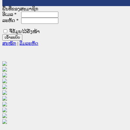
ພື້ນທີ່ຂອງສະມາຊິກ
ອີເມລ
*
ລະຫັດ
*
ຈື່ຂໍ້ມູນໄວ້ຄັ້ງໜ້າ
ສະໝັກ
|
ລືມລະຫັດ