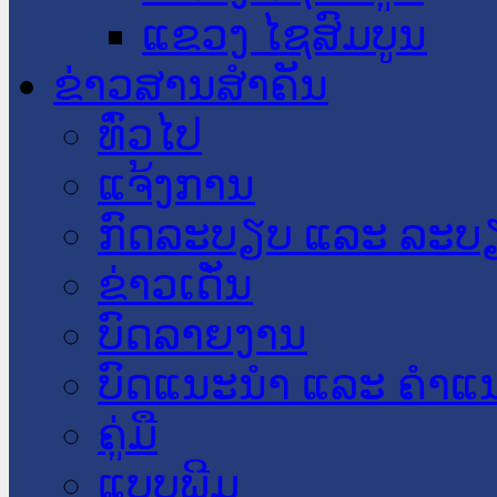
ແຂວງ ໄຊສົມບູນ
ຂ່າວສານສໍາຄັນ
​ທົ່ວ​ໄປ
ແຈ້ງການ
ກົດລະບຽບ ແລະ ລະບ
ຂ່າວເດັ່ນ
ບົດລາຍງານ
ບົດແນະນໍາ ແລະ ຄໍາແ
ຄູ່ມື
ແບບພີມ