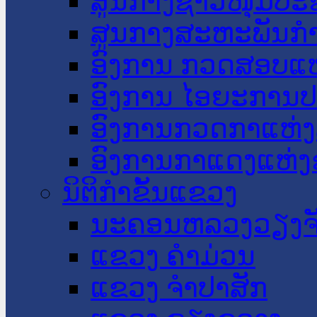
ສູນກາງຊາວໜຸ່ມປະ
ສູນກາງສະຫະພັນກ
ອົງການ ກວດສອບແຫ
ອົງການ ໄອຍະການປ
ອົງການກວດກາແຫ່ງ
ອົງການກາແດງແຫ່
ນິຕິກໍາຂັ້ນແຂວງ
ນະ​ຄອນ​ຫລວງວຽງຈ
ແຂວງ ຄໍາມ່ວນ
ແຂວງ ຈໍາປາສັກ