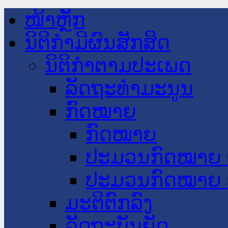
ໜ້າຫຼັກ
ນິຕິກໍາມີຜົນສັກສິດ
ນິຕິກໍາຕາມປະເພດ
ລັດຖະທໍາມະນູນ
ກົດໝາຍ
ກົດໝາຍ
ປະມວນກົດໝາຍ 
ປະມວນກົດໝາຍ 
ມະຕິຕົກລົງ
ລັດຖະບັນຍັດ