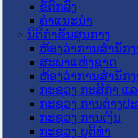
ຂໍ້ຕົກລົງ
ຄໍາແນະນໍາ
ນິຕິກໍາຂັ້ນສູນກາງ
ຫ້ອງວ່າການສໍານັ
ສະພາແຫ່ງຊາດ
ຫ້ອງວ່າການສຳນັກງ
ກະຊວງ ກະສິກຳ ແລະ
ກະຊວງ ການຕ່າງປ
ກະຊວງ ການເງິນ
ກະຊວງ ຍຸຕິທໍາ