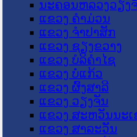
ນະ​ຄອນ​ຫລວງວຽງຈ
ແຂວງ ຄໍາມ່ວນ
ແຂວງ ຈໍາປາສັກ
ແຂວງ ຊຽງຂວາງ
ແຂວງ ບໍລິຄໍາໄຊ
ແຂວງ ບໍ່ແກ້ວ
ແຂວງ ຜົ້ງສາລີ
ແຂວງ ວຽງຈັນ
ແຂວງ ສະຫວັນນະເ
ແຂວງ ສາລະວັນ