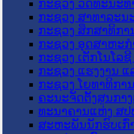
ກະຊວງ ວັດທະນະທຳ
ກະຊວງ ສາທາລະນະ
ກະຊວງ ສຶກສາທິການ
ກະຊວງ ອຸດສາຫະກຳ
ກະຊວງ ເຕັກໂນໂລຊີ
ກະຊວງ ແຮງງານ ແລ
ກະຊວງ ໂຍທາທິການ 
ຄະນະຈັດຕັ້ງສູນກາງ
ທະນາຄານແຫ່ງ ສປ
ສະຫະພັນນັກຮົບເກົ