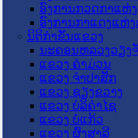
ອົງການກວດກາແຫ່ງ
ອົງການກາແດງແຫ່
ນິຕິກໍາຂັ້ນແຂວງ
ນະ​ຄອນ​ຫລວງວຽງຈ
ແຂວງ ຄໍາມ່ວນ
ແຂວງ ຈໍາປາສັກ
ແຂວງ ຊຽງຂວາງ
ແຂວງ ບໍລິຄໍາໄຊ
ແຂວງ ບໍ່ແກ້ວ
ແຂວງ ຜົ້ງສາລີ