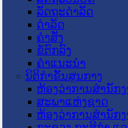
ລັດຖະດໍາລັດ
ດໍາລັດ
ຄໍາສັ່ງ
ຂໍ້ຕົກລົງ
ຄໍາແນະນໍາ
ນິຕິກໍາຂັ້ນສູນກາງ
ຫ້ອງວ່າການສໍານັ
ສະພາແຫ່ງຊາດ
ຫ້ອງວ່າການສຳນັກງ
ກະຊວງ ກະສິກຳ ແລະ