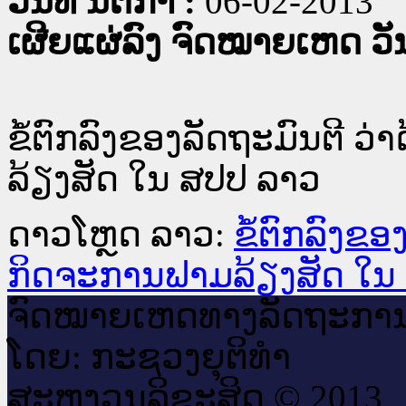
ວັນທີ່ ນິຕິກໍາ :
06-02-2013
ເຜີຍແຜ່ລົງ ຈົດໝາຍເຫດ ວັນທ
ຂໍ້ຕົກລົງຂອງລັດຖະມົນຕີ 
ລ້ຽງສັດ ໃນ ສປປ ລາວ
ດາວໂຫຼດ ລາວ:
ຂໍ້ຕົກລົງຂ
ກິດຈະການຟາມລ້ຽງສັດ ໃນ
ຈົດ​ໝາຍ​ເຫດ​ທາງ​ລັດ​ຖະ​ກາ
ໂດຍ: ກະ​ຊວງຍຸ​ຕິ​ທຳ
ສະ​ຫງວນ​ລິ​ຂະ​ສິດ © 2013