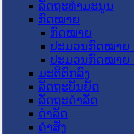
ລັດຖະທໍາມະນູນ
ກົດໝາຍ
ກົດໝາຍ
ປະມວນກົດໝາຍ 
ປະມວນກົດໝາຍ 
ມະຕິຕົກລົງ
ລັດຖະບັນຍັດ
ລັດຖະດໍາລັດ
ດໍາລັດ
ຄໍາສັ່ງ