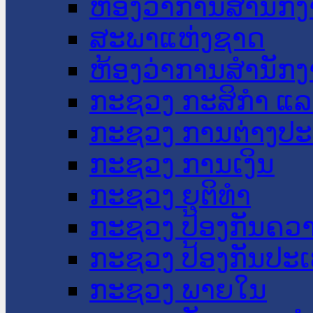
ຫ້ອງວ່າການສໍານັ
ສະພາແຫ່ງຊາດ
ຫ້ອງວ່າການສຳນັກງ
ກະຊວງ ກະສິກຳ ແລະ
ກະຊວງ ການຕ່າງປ
ກະຊວງ ການເງິນ
ກະຊວງ ຍຸຕິທໍາ
ກະຊວງ ປ້ອງກັນຄວ
ກະຊວງ ປ້ອງກັນປະ
ກະຊວງ ພາຍໃນ