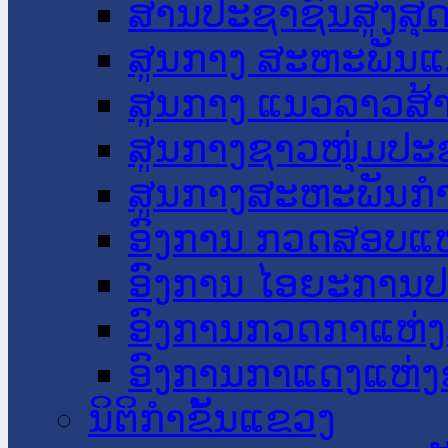
ສານປະຊາຊົນສູງສຸ
ສູນກາງ ສະຫະພັນແ
ສູນກາງ ແນວລາວສ້
ສູນກາງຊາວໜຸ່ມປະ
ສູນກາງສະຫະພັນກ
ອົງການ ກວດສອບແຫ
ອົງການ ໄອຍະການປ
ອົງການກວດກາແຫ່ງ
ອົງການກາແດງແຫ່
ນິຕິກໍາຂັ້ນແຂວງ