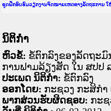
Ministry of Justice Lao PDR
ເຜີຍແຜ່ວັບໄຊຈົດໝາຍເຫດທາງລັດຖະການ ແລະ ແອັບກ
ກະຊວງຍຸຕິທຳ
ຊຸດຝຶກອົບຮົມວຽກງານຈົດໝາຍເຫດທາງລັດຖະການ ໃ
ກອງປະຊຸມທົບທວນຄືນການຈັດຕັ້ງປະຕິບັດວຽກງານຈ
ຝຶກອົບຮົມ ຜູ່ປະສານງານວຽກງານຈົດໝາຍເຫດທາງລັ
ຝຶກອົບຮົມ ຜູ່ປະສານງານວຽກງານຈົດໝາຍເຫດທາງລັດ
ເຜີຍແຜ່ແອັບກົດໝາຍລາວ ແລະ ເວັບໄຊຈົດໝາຍເຫດທ
ເຜີຍແຜ່ແອັບກົດໝາຍລາວ ແລະ ເວັບໄຊຈົດໝາຍເຫດທາ
ຍົກລະດັບວຽກງານຈົດໝາຍເຫດທາງລັດຖະການໃຫ້ຜູ້
ຊຸດຝຶກອົບຮົມວຽກງານຈົດໝາຍເຫດທາງລັດຖະການ ໃ
ນິຕິກໍາ
ຫົວຂໍ້:
ຂໍ້ຕົກລົງຂອງລັດຖະມ
ການຟາມລ້ຽງສັດ ໃນ ສປປ 
ປະເພດ ນິຕິກໍາ:
ຂໍ້ຕົກລົງ
ອອກໂດຍ:
ກະຊວງ ກະສິກຳ 
ພາກສ່ວນຮັບຜິດຊອບ:
ກະຊວ