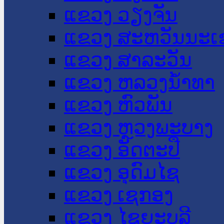
ແຂວງ ວຽງຈັນ
ແຂວງ ສະຫວັນນະເ
ແຂວງ ສາລະວັນ
ແຂວງ ຫລວງນໍ້າທາ
ແຂວງ ຫົວພັນ
ແຂວງ ຫຼວງພະບາງ
ແຂວງ ອັດຕະປື
ແຂວງ ອຸດົມໄຊ
ແຂວງ ເຊກອງ
ແຂວງ ໄຊຍະບູລີ