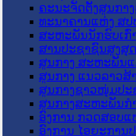
ຄະນະຈັດຕັ້ງສູນກາງ
ທະນາຄານແຫ່ງ ສປ
ສະຫະພັນນັກຮົບເກົ
ສານປະຊາຊົນສູງສຸ
ສູນກາງ ສະຫະພັນແ
ສູນກາງ ແນວລາວສ້
ສູນກາງຊາວໜຸ່ມປະ
ສູນກາງສະຫະພັນກ
ອົງການ ກວດສອບແຫ
ອົງການ ໄອຍະການປ