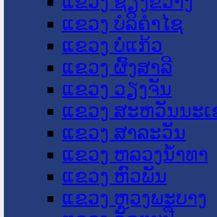
ແຂວງ ຊຽງຂວາງ
ແຂວງ ບໍລິຄໍາໄຊ
ແຂວງ ບໍ່ແກ້ວ
ແຂວງ ຜົ້ງສາລີ
ແຂວງ ວຽງຈັນ
ແຂວງ ສະຫວັນນະເ
ແຂວງ ສາລະວັນ
ແຂວງ ຫລວງນໍ້າທາ
ແຂວງ ຫົວພັນ
ແຂວງ ຫຼວງພະບາງ