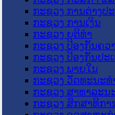
ກະຊວງ ການຕ່າງປ
ກະຊວງ ການເງິນ
ກະຊວງ ຍຸຕິທໍາ
ກະຊວງ ປ້ອງກັນຄວ
ກະຊວງ ປ້ອງກັນປະ
ກະຊວງ ພາຍໃນ
ກະຊວງ ວັດທະນະທຳ
ກະຊວງ ສາທາລະນະ
ກະຊວງ ສຶກສາທິການ
ກະຊວງ ອຸດສາຫະກຳ