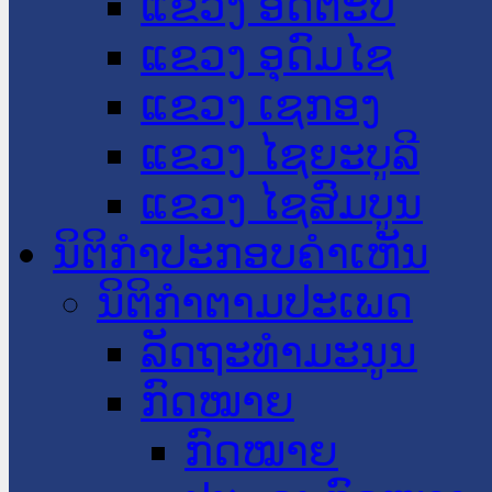
ແຂວງ ອັດຕະປື
ແຂວງ ອຸດົມໄຊ
ແຂວງ ເຊກອງ
ແຂວງ ໄຊຍະບູລີ
ແຂວງ ໄຊສົມບູນ
ນິຕິກໍາປະກອບຄໍາເຫັນ
ນິຕິກໍາຕາມປະເພດ
ລັດຖະທໍາມະນູນ
ກົດໝາຍ
ກົດໝາຍ