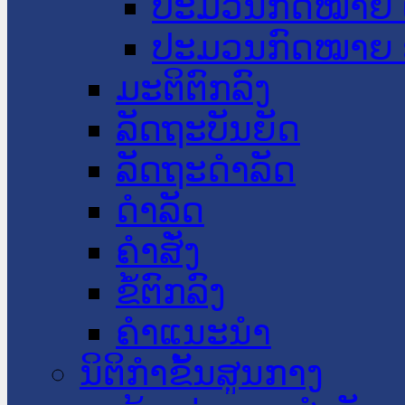
ປະມວນກົດໝາຍ 
ປະມວນກົດໝາຍ 
ມະຕິຕົກລົງ
ລັດຖະບັນຍັດ
ລັດຖະດໍາລັດ
ດໍາລັດ
ຄໍາສັ່ງ
ຂໍ້ຕົກລົງ
ຄໍາແນະນໍາ
ນິຕິກຳຂັ້ນສູນກາງ