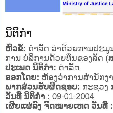
ງລັດຖະການໃຫ້ຜູ້ປະສານງານ
້ງປະຕິບັດວຽກງານຈົດໝາຍເຫດ
ງານຈົດໝາຍເຫດທາງລັດຖະການ
ງານຈົດໝາຍເຫດທາງລັດຖະການ
ລະ ເວັບໄຊຈົດໝາຍເຫດທາງ
ລະ ເວັບໄຊຈົດໝາຍເຫດທາງ
ຍເຫດທາງລັດຖະການ ໃຫ້ຜູ້
ຍເຫດທາງລັດຖະການ ໃຫ້ຜູ້
Ministry of Justice 
ຄານສັນຕິບານປະຊາຊົນ
າຄານຕຳຫຼວດປະຊາຊົນ
ຊາຊົນ ພາກເໜືອ
ຊາຊົນ ພາກກາງ
ພາກເໜືອ
າກກາງ
ຖະການ
າກໃຕ້
ນິຕິກໍາ
ຫົວຂໍ້:
ດຳລັດ ວ່າດ້ວຍການປະມູນຈ
ການ ບໍລິການດ້ວຍທຶນຂອງລັດ (ສ
ປະເພດ ນິຕິກໍາ:
ດໍາລັດ
ອອກໂດຍ:
ຫ້ອງວ່າການສຳນັກງາ
ພາກສ່ວນຮັບຜິດຊອບ:
ກະຊວງ ກ
ວັນທີ່ ນິຕິກໍາ :
09-01-2004
ເຜີຍແຜ່ລົງ ຈົດໝາຍເຫດ ວັນທີ່ :