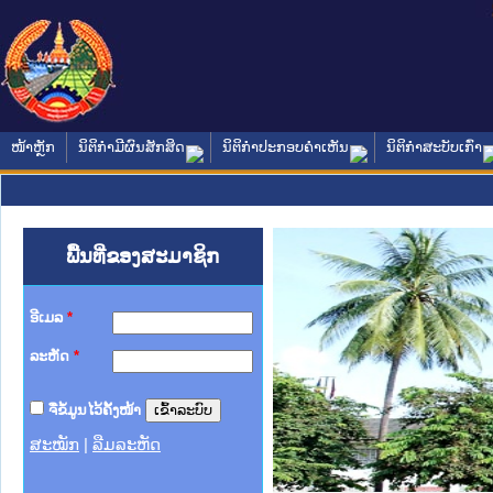
ໜ້າຫຼັກ
ນິຕິກໍາມີຜົນສັກສິດ
ນິຕິກໍາປະກອບຄໍາເຫັນ
ນິຕິກໍາສະບັບເກົ່າ
ພື້ນທີ່ຂອງສະມາຊິກ
ອີເມລ
*
ລະຫັດ
*
ຈື່ຂໍ້ມູນໄວ້ຄັ້ງໜ້າ
ສະໝັກ
|
ລືມລະຫັດ