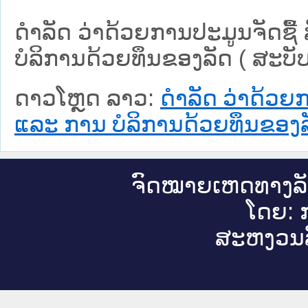
ດຳລັດ ວ່າດ້ວຍການປະມູນຈັດຊື້
ບໍລິການດ້ວຍທຶນຂອງລັດ ( ສະບັບ
ດາວໂຫຼດ ລາວ:
ດຳລັດ ວ່າດ້ວຍກ
ແລະ ການ ບໍລິການດ້ວຍທຶນຂອງລັ
ຈົດ​ໝາຍ​ເຫດ​ທາງ​ລ
ໂດຍ: ກ
ສະ​ຫງວນ​ລ