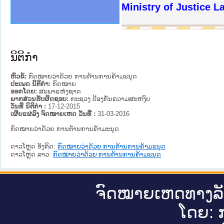
ງລັດຖະການໃຫ້ຜູ້ປະສານງານ
ງປະຕິບັດວຽກງານຈົດໝາຍເຫດ
ານຈົດໝາຍເຫດທາງລັດຖະການ
ານຈົດໝາຍເຫດທາງລັດຖະການ
ະ ເວັບໄຊຈົດໝາຍເຫດທາງ
ະ ເວັບໄຊຈົດໝາຍເຫດທາງ
ເຫດທາງລັດຖະການ ໃຫ້ຜູ້
ເຫດທາງລັດຖະການ ໃຫ້ຜູ້
Ministry of Justice L
ານສັນຕິບານປະຊາຊົນ
ຄານຕຳຫຼວດປະຊາຊົນ
າຊົນ ພາກເໜືອ
ຊາຊົນ ພາກກາງ
າກເໜືອ
າກກາງ
ະການ
າກໃຕ້
ນິຕິກໍາ
ຫົວຂໍ້:
ກົດໝາຍວ່າດ້ວຍ ການຕ້ານການຄ້າມະນຸດ
ປະເພດ ນິຕິກໍາ:
ກົດໝາຍ
ອອກໂດຍ:
ສະພາແຫ່ງຊາດ
ພາກສ່ວນຮັບຜິດຊອບ:
ກະຊວງ ປ້ອງກັນຄວາມສະຫງົບ
ວັນທີ່ ນິຕິກໍາ :
17-12-2015
ເຜີຍແຜ່ລົງ ຈົດໝາຍເຫດ ວັນທີ່ :
31-03-2016
ກົດໝາຍວ່າດ້ວຍ ການຕ້ານການຄ້າມະນຸດ
ດາວໂຫຼດ ອັງກິດ:
ກົດໝາຍວ່າດ້ວຍ ການຕ້ານການຄ້າມະນຸດ
ດາວໂຫຼດ ລາວ:
ກົດໝາຍວ່າດ້ວຍ ການຕ້ານການຄ້າມະນຸດ
ຈົດ​ໝາຍ​ເຫດ​ທາງ​ລ
ໂດຍ: ກ