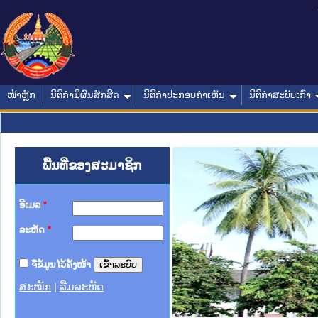
ໜ້າຫຼັກ
ນິຕິກໍາມີຜົນສັກສິດ
ນິຕິກໍາປະກອບຄໍາເຫັນ
ນິຕິກໍາສະບັບເກົ່າ
ພື້ນທີ່ຂອງສະມາຊິກ
ອີເມລ
*
ລະຫັດ
*
ຈື່ຂໍ້ມູນໄວ້ຄັ້ງໜ້າ
ສະໝັກ
|
ລືມລະຫັດ