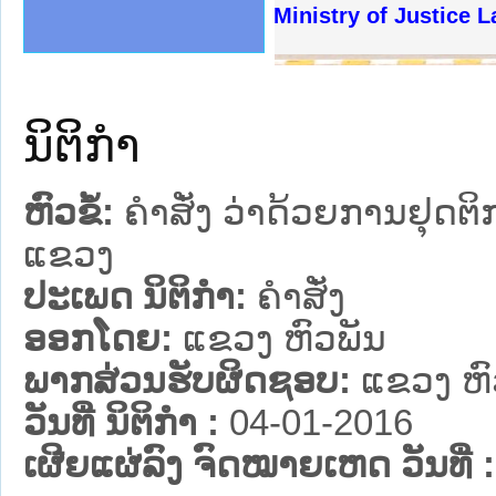
ງລັດຖະການໃຫ້ຜູ້ປະສານງານ
້ງປະຕິບັດວຽກງານຈົດໝາຍເຫດ
ງານຈົດໝາຍເຫດທາງລັດຖະການ
ງານຈົດໝາຍເຫດທາງລັດຖະການ
ລະ ເວັບໄຊຈົດໝາຍເຫດທາງ
ລະ ເວັບໄຊຈົດໝາຍເຫດທາງ
ຍເຫດທາງລັດຖະການ ໃຫ້ຜູ້
ຍເຫດທາງລັດຖະການ ໃຫ້ຜູ້
Ministry of Justice La
ຄານສັນຕິບານປະຊາຊົນ
າຄານຕຳຫຼວດປະຊາຊົນ
ຊາຊົນ ພາກເໜືອ
ຊາຊົນ ພາກກາງ
ພາກເໜືອ
າກກາງ
ຖະການ
າກໃຕ້
ນິຕິກໍາ
ຫົວຂໍ້:
ຄຳສັ່ງ ວ່າດ້ວຍການຢຸດຕິ
ແຂວງ
ປະເພດ ນິຕິກໍາ:
ຄໍາສັ່ງ
ອອກໂດຍ:
ແຂວງ ຫົວພັນ
ພາກສ່ວນຮັບຜິດຊອບ:
ແຂວງ ຫົ
ວັນທີ່ ນິຕິກໍາ :
04-01-2016
ເຜີຍແຜ່ລົງ ຈົດໝາຍເຫດ ວັນທີ່ :