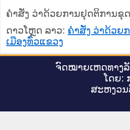
ຄຳສັ່ງ ວ່າດ້ວຍການຢຸດຕິການຂຸດ
ດາວໂຫຼດ ລາວ:
ຄຳສັ່ງ ວ່າດ້ວຍ
ເມືອງທົ່ວແຂວງ
ຈົດ​ໝາຍ​ເຫດ​ທາງ​ລ
ໂດຍ: ກ
ສະ​ຫງວນ​ລ