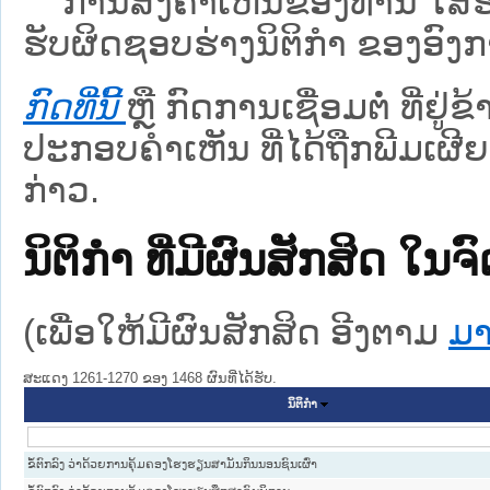
ການສົ່ງຄໍາເຫັນຂອງທ່ານ ໃສ່ຮ່
ຮັບຜິດຊອບຮ່າງນິຕິກຳ ຂອງອົງກາ
ກົດທີ່ນີ້
ຫຼື ກົດການເຊື່ອມຕໍ່ ທີ່ຢູ່
ປະກອບຄຳເຫັນ ທີ່ໄດ້ຖືກພີມເຜີຍ
ກ່າວ.
ນິຕິກໍາ ທີ່ມີຜົນສັກສິດ
(ເພື່ອໃຫ້ມີຜົນສັກສິດ ອີງຕາມ
ມາ
ສະແດງ 1261-1270 ຂອງ 1468 ຜົນທີ່ໄດ້ຮັບ.
ນິຕິກໍາ
ຂໍ້ຕົກລົງ ວ່າດ້ວຍການຄຸ້ມຄອງໂຮງຮຽນສາມັນກິນນອນຊົນເຜົ່າ