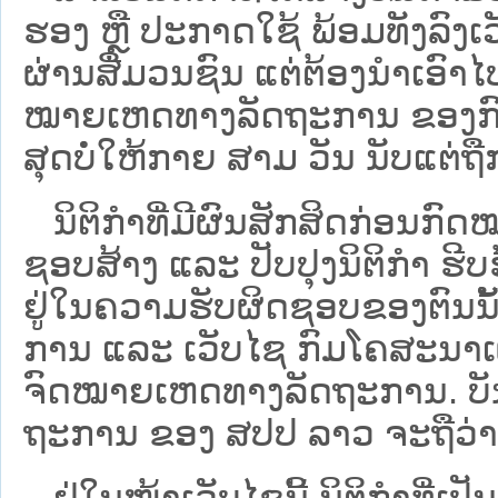
ຮອງ ຫຼື ປະກາດໃຊ້ ພ້ອມທັງລົງເ
ຜ່ານສື່ມວນຊົນ ແຕ່ຕ້ອງນໍາເອ
ໝາຍ​ເຫດ​ທາງ​ລັດ​ຖະ​ການ​ ຂອ
ສຸດບໍ່ໃຫ້ກາຍ ສາມ ວັນ ນັບແຕ່ຖື
ນິ​ຕິ​ກຳ​ທີ່​ມີ​ຜົນ​ສັກ​ສິດ​ກ່ອນ​ກົດ
ຊອບ​ສ້າງ ແລະ ປັບ​ປຸງນິ​ຕິ​ກຳ ຮີ
ຢູ່ໃນຄວາມຮັບຜິດຊອບຂອງຕົນນັ້ນ
ການ ແລະ ເວັບໄຊ​ ກົມໂຄສະນາເຜ
ຈົດໝາຍເຫດທາງລັດຖະການ. ບັນ​ດາ​ນິ​
ຖະ​ການ ຂອງ ສປ​ປ ລາວ ​ຈະຖື​ວ່າບໍ່​ມີ
ຢູ່ໃນໜ້າ​ເວັບ​ໄຊ​ນີ້ ນິຕິກຳທີ່