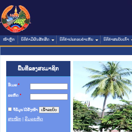
ໜ້າຫຼັກ
ນິຕິກໍາມີຜົນສັກສິດ
ນິຕິກໍາປະກອບຄໍາເຫັນ
ນິຕິກໍາສະບັບເກົ່າ
ພື້ນທີ່ຂອງສະມາຊິກ
ອີເມລ
*
ລະຫັດ
*
ຈື່ຂໍ້ມູນໄວ້ຄັ້ງໜ້າ
ສະໝັກ
|
ລືມລະຫັດ