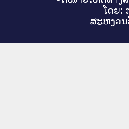
ໂດຍ: ກ
ສະ​ຫງວນ​ລ