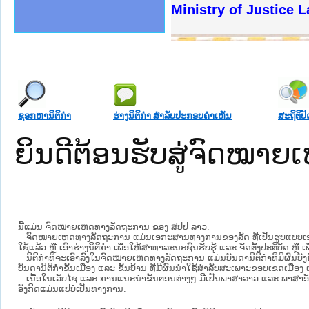
ງລັດຖະການໃຫ້ຜູ້ປະສານງານ
້ງປະຕິບັດວຽກງານຈົດໝາຍເຫດ
ງານຈົດໝາຍເຫດທາງລັດຖະການ
ງານຈົດໝາຍເຫດທາງລັດຖະການ
ລະ ເວັບໄຊຈົດໝາຍເຫດທາງ
ລະ ເວັບໄຊຈົດໝາຍເຫດທາງ
ຍເຫດທາງລັດຖະການ ໃຫ້ຜູ້
ຍເຫດທາງລັດຖະການ ໃຫ້ຜູ້
Ministry of Justice Lao
ຄານສັນຕິບານປະຊາຊົນ
າຄານຕຳຫຼວດປະຊາຊົນ
ຊາຊົນ ພາກເໜືອ
ຊາຊົນ ພາກກາງ
ພາກເໜືອ
າກກາງ
ຖະການ
າກໃຕ້
ຊອກຫານິຕິກໍາ
ຮ່າງນິຕິກໍາ ສໍາລັບປະກອບຄໍາເຫັນ
ສະຖິຕິປັ
ຍິນດີຕ້ອນຮັບສູ່ຈົດໝ
ນີ້ແມ່ນ ຈົດໝາຍເຫດທາງລັດຖະການ ຂອງ ສປປ ລາວ.
ຈົດໝາຍເຫດທາງລັດຖະການ ແມ່ນ​ເອ​ກະ​ສານ​ທາງ​ການ​ຂອງ​ລັດ ທີ່​ເປັນ​ຮູບ​ແບບ​ເອ​ເລັກ​ໂຕ​
ໃຊ້ແລ້ວ ຫຼື ເອົາຮ່າງນິຕິກໍາ ເພື່ອໃຫ້​ສາ​ທາ​ລະ​ນະ​ຊົນ​ຮັບ​ຮູ້ ແລະ ຈັດ​ຕັ້ງ​ປະ​ຕິ​ບັດ ຫ
ນິ​ຕິ​ກຳ​ທີ່​ຈະ​ເອົາ​ລົງ​ໃນ​ຈົດ​ໝາຍ​ເຫດ​ທາງ​ລັດ​ຖະ​ການ ​ແມ່ນ​ບັນ​ດາ​ນິ​ຕິ​ກຳ​ທີ່​ມີ​ຜົນ​ບັງ​
ບັນ​ດານິ​ຕິ​ກຳ​ຂັ້ນ​ເມືອງ ແລະ ຂັ້ນ​ບ້ານ ​ທີ່​ມີ​ຜົນ​ນຳ​ໃຊ້​ສຳ​ລັບ​ສະ​ເພາະ​ຂອບ​ເຂດ​ເມືອງ 
ເນື້ອໃນ​ເວັບ​ໄຊ​ ແລະ ການແນະນໍາຂັ້ນຕອນຕ່າງໆ ມີເປັນພາສາລາວ ແລະ ພາສາອັ
ອັງກິດແມ່ນແປບໍ່ເປັນທາງການ.