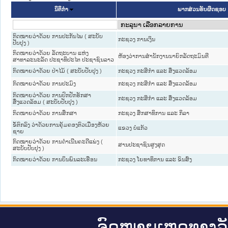
ນິຕິກໍາ
ພາກສ່ວນຮັບຜິດຊອບ
ກົດໝາຍວ່າດ້ວຍ ການປະກັນໄພ ( ສະບັບ
ກະຊວງ ການເງິນ
ປັບປຸງ )
ກົດໝາຍວ່າດ້ວຍ ລັດຖະບານ ແຫ່ງ
ຫ້ອງວ່າການສຳນັກງານນາຍົກລັດຖະມົນຕີ
ສາທາລະນະລັດ ປະຊາທິປະໄຕ ປະຊາຊົນລາວ
ກົດໝາຍວ່າດ້ວຍ ປ່າໄມ້ ( ສະບັບປັບປຸງ )
ກະຊວງ ກະສິກຳ ແລະ ສິ່ງແວດລ້ອມ
ກົດໝາຍວ່າດ້ວຍ ການປະມົງ
ກະຊວງ ກະສິກຳ ແລະ ສິ່ງແວດລ້ອມ
ກົດໝາຍວ່າດ້ວຍ ການປົກປັກຮັກສາ
ກະຊວງ ກະສິກຳ ແລະ ສິ່ງແວດລ້ອມ
ສິ່ງແວດລ້ອມ ( ສະບັບປັບປຸງ )
ກົດໝາຍວ່າດ້ວຍ ການສຶກສາ
ກະຊວງ ສຶກສາທິການ ແລະ ກິລາ
ຂໍ້ຕົກລົງ ວ່າດ້ວຍການຄຸ້ມຄອງຕົວເມືອງຫ້ວຍ
ແຂວງ ບໍ່ແກ້ວ
ຊາຍ
ກົດໝາຍວ່າດ້ວຍ ການດຳເນີນຄະດີແພ່ງ (
ສານປະຊາຊົນສູງສຸດ
ສະບັບປັບປຸງ )
ກົດໝາຍວ່າດ້ວຍ ການບິນພົນລະເຮືອນ
ກະຊວງ ໂຍທາທິການ ແລະ ຂົນສົ່ງ
ຈົດ​ໝາຍ​ເຫດ​ທາງ​ລ