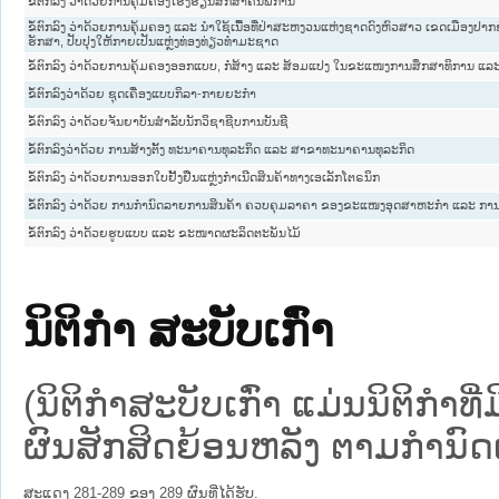
ຂໍ້ຕົກລົງ ວ່າດ້ວຍການຄຸ້ມຄອງໂຮງຮຽນສຶກສາຄົນພິການ
ຂໍ້ຕົກລົງ ວ່າດ້ວຍການຄຸ້ມຄອງ ແລະ ນຳໃຊ້ເນື້ອທີ່ປ່າສະຫງວນແຫ່ງຊາດດົງຫົວສາວ ເຂດເມືອງປາກຊ່
ຮັກສາ, ປັບປຸງໃຫ້ກາຍເປັນແຫຼ່ງທ່ອງທ່ຽວທຳມະຊາດ
ຂໍ້ຕົກລົງ ວ່າດ້ວຍການຄຸ້ມຄອງອອກແບບ, ກໍ່ສ້າງ ແລະ ສ້ອມແປງ ໃນຂະແໜງການສຶກສາທິການ ແລະ
ຂໍ້ຕົກລົງວ່າດ້ວຍ ຊຸດເຄື່ອງແບບກິລາ-ກາຍຍະກຳ
ຂໍ້ຕົກລົງ ວ່າດ້ວຍຈັນຍາບັນສຳລັບນັກວິຊາຊີບການບັນຊີ
ຂໍ້​ຕົກ​ລົງ​ວ່າ​ດ້ວຍ ການ​ສ້າງ​ຕັ້ງ​ ທະ​ນາ​ຄານ​ທຸ​ລະ​ກິດ ແລະ ສາ​ຂາ​ທະ​ນາ​ຄານ​ທຸ​ລະ​ກິດ
ຂໍ້ຕົກລົງ ວ່າດ້ວຍການອອກໃບຢັ້ງຢືນແຫຼ່ງກຳເນີດສິນຄ້າທາງເອເລັກໂຕຣນິກ
ຂໍ້ຕົກລົງ ວ່າດ້ວຍ ການກຳນົດລາຍການສິນຄ້າ ຄວບຄຸມລາຄາ ຂອງຂະແໜງອຸດສາຫະກຳ ແລະ ການ
ຂໍ້ຕົກລົງ ວ່າດ້ວຍຮູບແບບ ແລະ ຂະໜາດຜະລິດຕະພັນໄມ້
ນິຕິກໍາ ສະບັບເກົ່າ
(ນິຕິກໍາສະບັບເກົ່າ ແມ່ນນິຕິກໍາ
ຜົນສັກສິດຍ້ອນຫລັງ ຕາມກໍານົດເວ
ສະແດງ 281-289 ຂອງ 289 ຜົນທີ່ໄດ້ຮັບ.