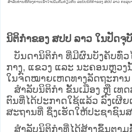
ສໍາລັບທ່ານທີ່ຕ້ອງການເຂົ້າໃຈເພີ່ມຕື່ມກ່ຽວກັບ ລະບົບນິຕິກຳຂອງ ສປປ ລາວ ກະລຸນາເຂົ
ນິຕິກຳຂອງ ສປປ ລາວ ໃນປັດຈຸບັ
ບັນດານິຕິກໍາ ທີ່ມີຜົນບັງຄັບທົ່ວໄ
ກາງ, ແຂວງ ແລະ ນະຄອນຫຼວງນັ້ນ 
ໃນຈົດໝາຍເຫດທາງລັດຖະການ ເປັ
ສຳລັບນິ​ຕິ​ກຳ ຂັ້ນເມືອງ ຫຼື 
ຕົນທີ່ໄດ້ປະກາດໃຊ້ແລ້ວ ລົງ​ເຜີຍ
ສະຖານທີ່ ຊຶ່ງເຮັດໃຫ້ປະຊາຊົນສາ
ສໍາລັບນິຕິກໍາທີ່ໄດ້ສ້າງຂຶ້ນຕາມ