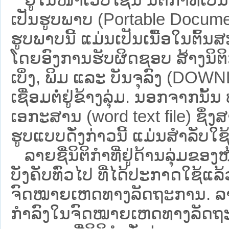
ເປັນຮູບພາບ (Portable Documen
ຮູບພາບນີ້ ແມ່ນເປັນເນື້ອໃນຕົ້
ໂດຍອົງການຮັບຜິດຊອບ ສ້າງນິຕິກ
ເບິ່ງ, ພິມ ແລະ ບັນຈຸລົງ (D
ເຊື່ອມຕໍ່ຢູ່ຂ້າງລຸ່ມ. ນອກຈາກນັ້
ເອກະສານ (word text file) ຊຶ່ງ
ຮູບແບບດັ່ງກ່າວນີ້ ແມ່ນສຳລັບໃຊ້ເປ
ລາຍຊື່ນິຕິກຳທີ່ຢູ່ດ້ານລຸ່ມຂອງ
ບັງຄັບທົ່ວໄປ ທີ່ໄດ້ປະກາດໃຊ້ແລ
ຈົດໝາຍເຫດທາງລັດຖະການ. ລາຍຊ
ກຳລົງໃນຈົດໝາຍເຫດທາງລັດຖະການ ຊ