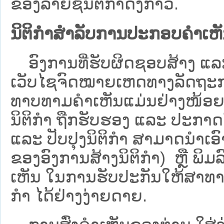
ຂອງລາຍຊື່ນິຕິກໍາດັ່ງກ່າວ.
ນິຕິກຳສຳລັບການປະກອບຄຳເຫ
ອົງການທີ່ຮັບຜິດຊອບສ້າງ ແລະ 
ເວັບ​ໄຊຈົດໝາຍເຫດທາງລັດຖະກາ
ທາບທາມຄໍາເຫັນແມ່ນຢ່າງໜ້ອຍ 6
ນິຕິກໍາ ຖືກຮັບຮອງ ແລະ ປະກາດ
ແລະ ປັບປຸງນິຕິກໍາ ສາມາດນຳເອົາຮ
ຂອງອົງການສ້າງນິຕິກຳ) ຫຼື ພິມລົງ
ເຫັນ ໃນການຮັບປະກັນໃຫ້ສາທາລ
ກຳ ໄດ້ຢ່າງງ່າຍດາຍ.