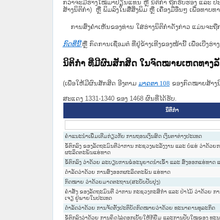
ກວ່າຈະມີຮ່າງໃໝ່ມາປ່ຽນແທນ ຫຼື ນິຕິກໍາ ຖືກຮັບຮອງ ແລະ ປະກ
ສ້າງນິຕິກຳ) ຫຼື ພິມລົງໃນສື່ສິ່ງພິມ ຫຼື ເຄື່ອງມືອື່ນໆ ເພ
ການສົ່ງຄໍາເຫັນຂອງທ່ານ ໃສ່ຮ່າງນິຕິກຳດັ່ງກ່າວ ແມ່ນຈະຖື
ກົດທີ່ນີ້
ຫຼື ກົດການເຊື່ອມຕໍ່ ທີ່ຢູ່ຂ້າງເທີງຂອງໜ້ານີ້ ເພື່ອເບ
ນິຕິກໍາ ທີ່ມີຜົນສັກສິດ ໃນຈົດໝາຍເຫດທາງ
(ເພື່ອໃຫ້ມີຜົນສັກສິດ ອີງຕາມ
ມາດ​ຕາ 108
ຂອງກົດໝາຍສ້າງນິຕ
ສະແດງ 1331-1340 ຂອງ 1468 ຜົນທີ່ໄດ້ຮັບ.
ນິຕິກໍາ
ຄຳແນະນຳເພີ່ມເຕີມກ່ຽວກັບ ການຖອນເງິນສົດ ເງິນຕາຕ່າງປະເທດ
ຂໍ້ຕົກລົງ ຂອງລັດຖະມົນຕີວ່າການ ກະຊວງພະລັງງານ ແລະ ບໍ່ແຮ່ ວ່າດ້ວ
ຜະລິດຕະພັນແຮ່ທາດ
ຂໍ້ຕົກລົງ ວ່າດ້ວຍ ລະບຽບການຂໍອະນຸຍາດນຳເຂົ້າ ແລະ ສົ່ງອອກແຮ່ທາດ
ດຳລັດວ່າດ້ວຍ ການສົ່ງອອກຜະລິດຕະພັນ ແຮ່ທາດ
ກົດໝາຍ ວ່າດ້ວຍມາດຕະຖານ(ສະບັບປັບປຸງ)
ຄຳສັ່ງ ຂອງລັດຖະມົນຕີ ວ່າການ ກະຊວງກະສິກຳ ແລະ ປ່າໄມ້ ວ່າດ້ວຍ ການ
ເຈຽ ຢູ່ພາຍໃນປະເທດ
ດໍາລັດວ່າດ້ວຍ ການຈັດຕັ້ງປະຕິບັດກົດໝາຍວ່າດ້ວຍ ທະນາຄານທຸລະກິດ
ຂໍ້ຕົກລົງວ່າດ້ວຍ ການຄິດໄລ່ດອກເບັ້ຍໃຫ້ກູ້ຢຶມ ແລະການປັບໃໝຂອງ ທະ