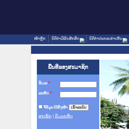
ໜ້າຫຼັກ
ນິຕິກໍາມີຜົນສັກສິດ
ນິຕິກໍາປະກອບຄໍາເຫັນ
ພື້ນທີ່ຂອງສະມາຊິກ
ອີເມລ
*
ລະຫັດ
*
ຈື່ຂໍ້ມູນໄວ້ຄັ້ງໜ້າ
ສະໝັກ
|
ລືມລະຫັດ