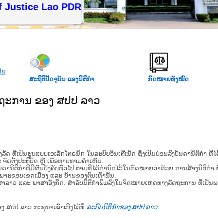
f Justice Lao PDR
ສະຖິຕິປັດຈຸບັນ ຂອງນິຕິກໍາ
ກົດໝາຍທັງໝົດ
ັດຖະການ ຂອງ ສປປ ລາວ
​ຮູບ​ແບບ​ເອ​ເລັກ​ໂຕ​ຣ​ນິກ ໃນ​ລະ​ບົບ​ອິນ​ເຕີ​ເນັດ ຊຶ່ງ​ເປັນ​ບ່ອນ​ລົງ​ບັນ​ດາ​ນິ​ຕິ​ກຳ ທີ
ະ ຈັດ​ຕັ້ງ​ປະ​ຕິ​ບັດ ຫຼື ເພື່ອທາບທາມຄໍາເຫັນ.
ິ​ຕິ​ກຳ​ທີ່​ມີ​ຜົນ​ບັງ​ຄັບ​ທົ່ວ​ໄປ ຕາມ​ທີ່​ໄດ້​ກຳ​ນົດ​ໄວ້​ໃນ​ກົດ​ໝາຍ​ວ່າ​ດ້ວຍ​ ການ​ສ້າງ​ນິ​ຕິ​ກຳ ຍົ
ສະ​ເພາະ​ຂອບ​ເຂດ​ເມືອງ ແລະ ບ້ານ​ຂອງ​ຕົນ​ເທົ່າ​ນັ້ນ.
າສາລາວ ແລະ ພາສາອັງກິດ. ສໍາລັບນິຕິກຳພິມລົງໃນຈົດໝາຍເຫດທາງລັດຖະການ ທີ່ເປັນ
ອງ ສປປ ລາວ ກະລຸນາເຂົ້າເບີ່ງໄດ້ທີ່
ລະບົບນິຕິກຳຂອງ ສປປ ລາວ