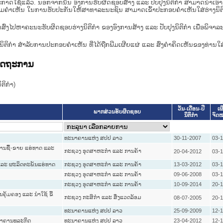
າດໃຊ້ແລ້ວ. ນອກຈາກນັ້ນ ອົງການຮັບຜິດຊອບສ້າງ ແລະ ປັບປຸງນິຕິກໍາ ສາມາດນຳເອົາຮ່າງນ
ື່ອທາບທາມຄໍາເຫັນ ໃນການຮັບປະກັນໃຫ້ສາທາລະນະຊົນ ສາມາດເຂົ້າປະກອບຄໍາເຫັນໃສ່ຮ່າງນິຕ
ກສົ່ງໄປຫາຄະນະຮັບຜິດຊອບຮ່າງນິຕິກຳ ຂອງອົງການສ້າງ ແລະ ປັບປຸງນິຕິກຳ ເພື່ອພິຈາລ
ີ່ງຮ່າງນິຕິກໍາ ສໍາລັບການປະກອບຄຳເຫັນ ທີ່ໄດ້ຖືກພີມເຜີຍແຜ່ ແລະ ສົ່ງຄຳຄິດເຫັນຂອງທ່ານໃສ
ລັດຖະການ
ິກໍາ)
ວັນ-ເດືອນ-ປີ
ເຜ
ພາກສ່ວນຮັບຜິດຊອບ
ນິຕິກໍາ
ຈົດ
ທະນາຄານແຫ່ງ ສປປ ລາວ
30-11-2007
03-
ຍການຊື້-ຂາຍ ແຮ່ທາດ ແລະ
ກະຊວງ ອຸດສາຫະກຳ ແລະ ການຄ້າ
20-04-2012
03-
 ແລະ ຜະລິດຕະພັນແຮ່ທາດ
ກະຊວງ ອຸດສາຫະກຳ ແລະ ການຄ້າ
13-03-2012
03-
ກະຊວງ ອຸດສາຫະກຳ ແລະ ການຄ້າ
09-06-2008
03-
ກະຊວງ ອຸດສາຫະກຳ ແລະ ການຄ້າ
10-09-2014
20-1
ຄຸ້ມຄອງ ແລະ ນຳໃຊ້ ຂີ້
ກະຊວງ ກະສິກຳ ແລະ ສິ່ງແວດລ້ອມ
08-07-2005
20-1
ທະນາຄານແຫ່ງ ສປປ ລາວ
25-09-2009
12-1
ນາຄານທຸລະກິດ
ທະນາຄານແຫ່ງ ສປປ ລາວ
23-04-2012
12-1