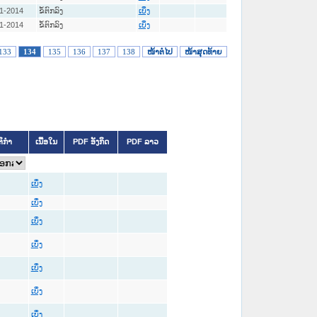
1-2014
ຂໍ້ຕົກລົງ
ເບິ່ງ
1-2014
ຂໍ້ຕົກລົງ
ເບິ່ງ
133
134
135
136
137
138
ໜ້າຕໍ່ໄປ
ໜ້າສຸດທ້າຍ
ຕິກຳ
ເນື້ອໃນ
PDF ອັງກິດ
PDF ລາວ
ເບິ່ງ
ເບິ່ງ
ເບິ່ງ
ເບິ່ງ
ເບິ່ງ
ເບິ່ງ
ເບິ່ງ