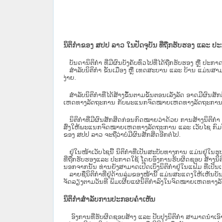
ນິຕິກຳຂອງ ສປປ ລາວ ໃນປັດຈຸບັນ ທີ່ຖືກ​ຮັບ​ຮອງ ແລະ ປ
ບັນດານິຕິກໍາ ທີ່ມີຜົນບັງຄັບທົ່ວໄປທີ່ໄດ້ຖືກ​ຮັບ​ຮອງ ຫຼື ປ
ສຳລັບນິ​ຕິ​ກຳ ຂັ້ນເມືອງ ຫຼື ເທດ​ສະ​ບານ ແລະ ບ້ານ ແມ່ນສາມ
ງ່າຍ.
ສໍາລັບນິຕິກໍາທີ່ໄດ້ສ້າງຂຶ້ນຕາມຂັ້ນຕອນເລັ່ງລັດ ອາດມີຜົນສ
ເຫດທາງລັດຖະການ ກັບ​ພະແນກຈົດ​ໝາຍ​ເຫດ​ທາງ​ລັດ​ຖະ​ການ​ 
ນິ​ຕິ​ກຳ​ທີ່​ມີ​ຜົນ​ສັກ​ສິດ​ກ່ອນ​ກົດ​ໝາຍ​ວ່າ​ດ້ວຍ​ ການ​ສ້າງ​ນ
ສົ່ງໃຫ້​ພະແນກຈົດ​ໝາຍ​ເຫດ​ທາງ​ລັດ​ຖະ​ການ ແລະ ເວັບໄຊ​ ກົມໂ
ຂອງ ສປ​ປ ລາວ ​ຈະຖື​ວ່າບໍ່​ມີ​ຜົນ​ສັກ​ສິດ​ອີກ​ຕໍ່​ໄປ.
ຢູ່ໃນໜ້າ​ເວັບ​ໄຊ​ນີ້ ນິຕິກຳທີ່ເປັນສະບັບທາງການ ແມ່ນຢູ່ໃນຮ
ທີ່ຖືກຮັບຮອງແລະ ປະກາດໃຊ້ ໂດຍອົງການຮັບຜິດຊອບ ສ້າງນິຕິກ
ນອກຈາກນັ້ນ ທ່ານຍັງສາມາດເປີດເບິ່ງນິຕິກຳຢູ່ໃນແຟ້ມ ທີ່ເປັນເອ
ລາຍຊື່ນິຕິກຳທີ່ຢູ່ດ້ານລຸ່ມຂອງໜ້ານີ້ ແມ່ນສະແດງໃຫ້ເຫັນບັ
ຈັດລຽງຕາມວັນທີ ພິມເຜີຍແຜ່ນິຕິກຳລົງໃນຈົດໝາຍເຫດທາງລັດຖະການ
ນິຕິກຳສຳລັບການປະກອບຄຳເຫັນ
ອົງການທີ່ຮັບຜິດຊອບສ້າງ ແລະ ປັບປຸງນິຕິກຳ ສາມາດນຳເອົາ