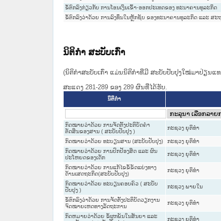
ຂໍ້ຕົກລົງກ່ຽວກັບ ການໂອນເງິນເຂົ້າ-ອອກປະເທດຂອງ ທະນາຄານທຸລະກິດ
ຂໍ້ຕົກລົງວ່າດ້ວຍ ການລົງທຶນໃນຫຼັກຊັບ ຂອງທະນາຄານທຸລະກິດ ແລະ ສະຖາ
ນິຕິກໍາ ສະບັບເກົ່າ
(ນິຕິກໍາສະບັບເກົ່າ ແມ່ນນິຕິກໍາທີ່ມີ ສະບັບປັບປຸງໃໝ່ມາປ່ຽນ
ສະແດງ 281-289 ຂອງ 289 ຜົນທີ່ໄດ້ຮັບ.
ນິຕິກໍາ
ກົດໝາຍວ່າດ້ວຍ ການຈັດຕັ້ງປະຕິບັດຄຳ
ກະຊວງ ຍຸຕິທໍາ
ຕັດສິນຂອງສານ ( ສະບັບປັບປຸງ )
ກົດໝາຍວ່າດ້ວຍ ທະບຽນສານ (ສະບັບປັບປຸງ)
ກະຊວງ ຍຸຕິທໍາ
ກົດໝາຍວ່າດ້ວຍ ການປົກປ້ອງສິດ ແລະ ຜົນ
ກະຊວງ ຍຸຕິທໍາ
ປະໂຫຍດຂອງເດັກ
ກົດໝາຍວ່າດ້ວຍ ການແກ້ໄຂຂໍ້ຂັດແຍ່ງທາງ
ກະຊວງ ຍຸຕິທໍາ
ດ້ານເສດຖະກິດ(ສະບັບປັບປຸງ)
ກົດ​ໝາຍວ່າ​ດ້ວຍ ທະບຽນຄອບຄົວ ( ສະ​ບັບ​
ກະຊວງ ພາຍໃນ
ປັບ​ປຸງ )
ຂໍ້​ຕົກ​ລົງວ່າ​ດ້ວຍ ການຈັດຕັ້ງປະຕິບັດວຽກງານ
ກະຊວງ ຍຸຕິທໍາ
ຈົດໝາຍເຫດທາງລັດຖະການ
ກົດຫມາຍວ່າດ້ວຍ ຂໍ້ຜູກພັນໃນສັນຍາ ແລະ
ກະຊວງ ຍຸຕິທໍາ