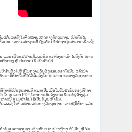
ນໄດ້ພິມເຜີຍແຜ່ລົງໃນຈົດໝາຍເຫດທາງລັດຖະການ ເປັນ​ຕົ້ນ​ໄປ.
ຫຼື ຕິດປະກາດຕາມສະຖານທີ່ ຊຶ່ງເຮັດໃຫ້ປະຊາຊົນສາມາດເຂົ້າເຖິງ
ນັ້ນ ແລະ ເຜີຍແຜ່ຜ່ານສື່ມວນຊົນ ແຕ່ຕ້ອງນໍາເອົາໄປລົງຈົດໝາຍ
ັບຮອງ ຫຼື ປະກາດໃຊ້ ເປັນຕົ້ນໄປ.
ີ່ມີຜົນບັງຄັບທົ່ວໄປທີ່ຢູ່ໃນຄວາມຮັບຜິດຊອບຂອງຕົນນັ້ນ ແລ້ວນໍາ
​ກຳ​ໃດ​ທີ່ບໍ່​ໄດ້​ພິມ​ລົງ​ໃນ​ຈົດ​ໝາຍ​ເຫດ​ທາງ​ລັດ​ຖະ​ການ
ິກໍາທີ່ເປັນຮູບພາບນີ້ ແມ່ນເປັນເນື້ອໃນຕົ້ນສະບັບຂອງນິຕິກໍາ
 ໃນຮູບແບບ PDF ໂດຍການກົດລົງບ່ອນເຊື່ອມຕໍ່ຢູ່ຂ້າງລຸ່ມ.
າວນີ້ ແມ່ນສຳລັບໃຊ້ເປັນຂໍ້ມູນເທົ່ານັ້ນ.
ພິມເຜີຍແຜ່ລົງໃນຈົດໝາຍເຫດທາງລັດຖະການ. ລາຍຊື່ນິຕິກຳ ແມ່ນ
ໍານົດເວລາທາບທາມຄໍາເຫັນແມ່ນຢ່າງໜ້ອຍ 60 ວັນ ຫຼື ຈົນ