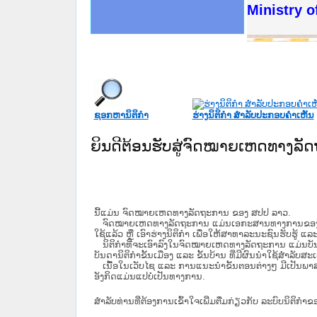
ດໝາຍເຫດທາງລັດຖະການໃຫ້ຜູ້ປະສານງານ
ນການຈັດຕັ້ງປະຕິບັດວຽກງານຈົດໝາຍເຫດ
ສານງານວຽກງານຈົດໝາຍເຫດທາງລັດຖະການ
ສານງານວຽກງານຈົດໝາຍເຫດທາງລັດຖະການ
ດໝາຍລາວ ແລະ ເວັບໄຊຈົດໝາຍເຫດທາງ
ດໝາຍລາວ ແລະ ເວັບໄຊຈົດໝາຍເຫດທາງ
ກງານຈົດໝາຍເຫດທາງລັດຖະການ ໃຫ້ຜູ້
ກງານຈົດໝາຍເຫດທາງລັດຖະການ ໃຫ້ຜູ້
Ministry o
ທີ່ ວິທະຍາຄານສັນຕິບານປະຊາຊົນ
ທີ່ ວິທະຍາຄານຕຳຫຼວດປະຊາຊົນ
ານສະພາປະຊາຊົນ ພາກເໜືອ
ງານສະພາປະຊາຊົນ ພາກກາງ
ຂັ້ນແຂວງພາກເໜືອ
ສຳລັບ ພາກກາງ
ທາງລັດຖະການ
ສຳລັບ ພາກໃຕ້
ຊອກຫານິຕິກໍາ
ຮ່າງນິຕິກໍາ ສໍາລັບປະກອບຄໍາເຫັນ
ຍິນດີຕ້ອນຮັບສູ່ຈົດໝາຍເຫດທາງລ
ນີ້ແມ່ນ ຈົດໝາຍເຫດທາງລັດຖະການ ຂອງ ສປປ ລາວ.
ຈົດໝາຍເຫດທາງລັດຖະການ ແມ່ນ​ເອ​ກະ​ສານ​ທາງ​ການ​ຂອງ​ລັດ ທີ່​ເປັນ
ໃຊ້ແລ້ວ ຫຼື ເອົາຮ່າງນິຕິກໍາ ເພື່ອໃຫ້​ສາ​ທາ​ລະ​ນະ​ຊົນ​ຮັບ​ຮູ້ ແລ
ນິ​ຕິ​ກຳ​ທີ່​ຈະ​ເອົາ​ລົງ​ໃນ​ຈົດ​ໝາຍ​ເຫດ​ທາງ​ລັດ​ຖະ​ການ ​ແມ່ນ​ບັນ​ດາ​ນ
ບັນ​ດານິ​ຕິ​ກຳ​ຂັ້ນ​ເມືອງ ແລະ ຂັ້ນ​ບ້ານ ​ທີ່​ມີ​ຜົນ​ນຳ​ໃຊ້​ສຳ​ລັບ​
ເນື້ອໃນ​ເວັບ​ໄຊ​ ແລະ ການແນະນໍາຂັ້ນຕອນຕ່າງໆ ມີເປັນພ
ອັງກິດແມ່ນແປບໍ່ເປັນທາງການ.
ສໍາລັບທ່ານທີ່ຕ້ອງການເຂົ້າໃຈເພີ່ມຕື່ມກ່ຽວກັບ ລະບົບນິຕິກຳຂ