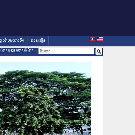
່ຽວກັບພວກເຮົາ
ຊ່ວຍເຫຼືອ
ອມຕໍ່ການຊອກຫານິຕິກຳ