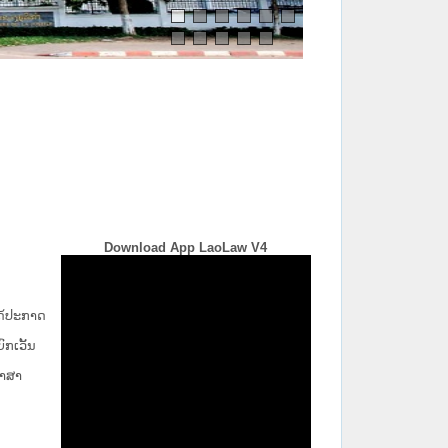
Download App LaoLaw V4
່ໄດ້ປະກາດ
ກ​ເວັ້ນ​
ພາສາ