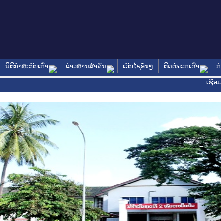
ນິຕິກໍາສະບັບເກົ່າ
ຂ່າວສານສໍາຄັນ
ເວັບໄຊອື່ນໆ
ຕິດຕໍ່ພວກເຮົາ
ກ
ເຊື່