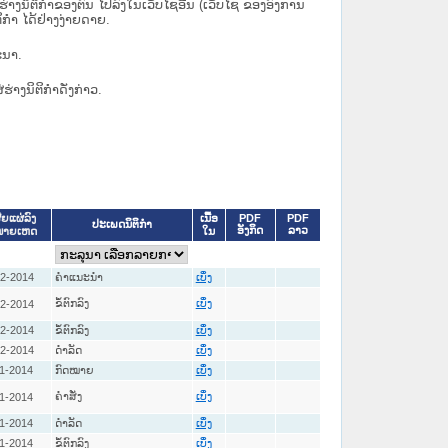
ິຕິກຳຂອງຕົນ ໄປລົງໃນ​ເວັບ​ໄຊ​ອື່ນ (ເວັບ​ໄຊ​ ຂອງອົງການ
ິກຳ ໄດ້ຢ່າງງ່າຍດາຍ.
ະນາ.
່ຮ່າງນິຕິກຳດັ່ງກ່າວ.
ເນື້ອ
PDF
PDF
ີຍແຜ່ລົງ
ປະເພດນິຕິກຳ
ອັງກິດ
ລາວ
ໃນ
ໝາຍເຫດ
12-2014
ຄໍາແນະນໍາ
ເບິ່ງ
ຂໍ້ຕົກລົງ
12-2014
ເບິ່ງ
12-2014
ຂໍ້ຕົກລົງ
ເບິ່ງ
12-2014
ດໍາລັດ
ເບິ່ງ
1-2014
ກົດໝາຍ
ເບິ່ງ
ຄໍາສັ່ງ
1-2014
ເບິ່ງ
1-2014
ດໍາລັດ
ເບິ່ງ
1-2014
ຂໍ້ຕົກລົງ
ເບິ່ງ