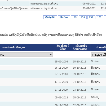
ທະນາຄານແຫ່ງ ສປປ ລາວ
06-06-2011
12-1
ບັນການເງິນທີ່ຮັບເງິນຝາກ
ທະນາຄານແຫ່ງ ສປປ ລາວ
21-02-2011
12-1
ໜ້າທໍາອິດ
ໜ້າກ່ອນ
129
130
131
132
ແທນແລ້ວ ແຕ່ຍັງຄົງມີຜົນສັກສິດຍ້ອນຫລັງ ຕາມກໍານົດເວລາຂອງ ນິຕິກໍາ ສະບັບເກົ່ານັ້ນ)
ວັນ-ເດືອນ-ປີ
ເຜີຍແຜ່ລົງ
ປະເພດນິ
ພາກສ່ວນຮັບຜິດຊອບ
ນິຕິກໍາ
ຈົດໝາຍເຫດ
ກົດໝາຍ
25-07-2008
15-10-2013
26-11-2009
10-10-2013
ກົດໝາຍ
ກົດໝາຍ
27-12-2006
09-10-2013
ກົດໝາຍ
17-12-2010
04-10-2013
ກົດໝາຍ
27-11-2009
03-10-2013
ຂໍ້ຕົກລົງ
05-09-2013
25-09-2013
ກົດໝາຍ
08-12-2008
02-09-2013