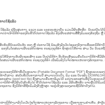
ະກາດໃຊ້ແລ້ວ
ະກາດໃຊ້ແລ້ວ ຢູ່ຂັ້ນ​ສູນ​ກາງ, ແຂວງ ແລະ ນະຄອນຫຼວງນັ້ນ ແມ່ນມີຜົນສັກສິດ ນັບ​ແຕ່​ວັ
າດນຳເອົານິຕິກຳຂອງຕົນທີ່ໄດ້ປະກາດໃຊ້ແລ້ວ ລົງ​ເຜີຍແຜ່​ຜ່ານ​ສື່ສິ່ງພິມຂອງທ້ອງຖິ່ນ 
ັກສິດທັນທີນັບແຕ່ວັນຮັບ ຮອງ ຫຼື ປະກາດໃຊ້ ພ້ອມທັງລົງເວັບໄຊຂອງອົງການທີ່ອອກນິຕິກໍາ
ຂອງກົມໂຄສະນາເຜີຍແຜ່ກົດໝາຍ ກະຊວງຍຸຕິທໍາ ຊ້າສຸດບໍ່ໃຫ້ກາຍ ສາມ ວັນ ນັບແຕ່ຖືກຮ
ິ​ຕິ​ກຳ ຂໍໃຫ້ອົງ​ການ​ຮັບ​ຜິດ​ຊອບ​ສ້າງ ແລະ ປັບ​ປຸງນິ​ຕິ​ກຳ ຮີບຮ້ອນສັງລວມຄືນບັນດານິຕິກໍາທ
ຄສະນາເຜີຍແຜ່ກົດໝາຍ ກະຊວງຍຸຕິທໍາ ເພື່ອພິມລົງໃນຈົດໝາຍເຫດທາງລັດຖະການ. ບັນ​ດາ​ນິ​ຕິ
ູບແບບຂອງນິຕິກໍາທີ່ເປັນຮູບພາບ (Portable Document Format “PDF”) ຊຶ່ງຮູບແບບຂອງນິຕ
ຳດັ່ງກ່າວ. ສະບັບທີ່ເປັນທາງການນີ້ ສາມາດເປີດເບິ່ງ, ພິມ ແລະ ບັນຈຸລົງ (DOWNLOAD)
ກະສານ (word text file) ຊຶ່ງສາມາດຄົ້ນຫາຂໍ້ມູນໄດ້ ແຕ່ວ່າເອກະສານທີ່ຢູ່ໃນຮູບແບບດັ່ງກ່
ນດານິຕິກຳທີ່ມີຜົນບັງຄັບທົ່ວໄປ ທີ່ໄດ້ປະກາດໃຊ້ແລ້ວ ແລະ ມີຜົນສັກສິດ ພາຍຫຼັງໄດ້
 ຊຶ່ງນິຕິກຳທີ່ຖືກພິມລົງຄັ້ງຫຼ້າສຸດ ຈະຢູ່ເທິງສຸດຂອງລາຍຊື່ນິຕິກໍາດັ່ງກ່າວ.
ຮ່າງນິຕິກຳມາລົງໃນ​ເວັບ​ໄຊຈົດໝາຍເຫດທາງລັດຖະການ ເພື່ອທາບທາມຄຳເຫັນ, ສໍາລັບກ