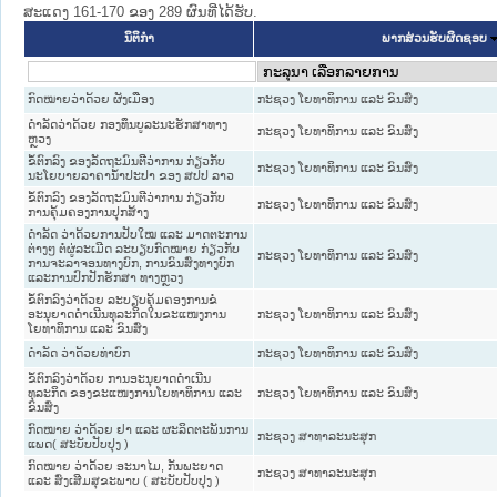
ສະແດງ 161-170 ຂອງ 289 ຜົນທີ່ໄດ້ຮັບ.
ນິຕິກໍາ
ພາກສ່ວນຮັບຜິດຊອບ
ກົດ​ໝາຍ​ວ່າ​ດ້ວຍ ຜັງເມືອງ
ກະຊວງ ໂຍທາທິການ ແລະ ຂົນສົ່ງ
ດຳລັດວ່າດ້ວຍ ກອງທຶນບູລະນະຮັກສາທາງ
ກະຊວງ ໂຍທາທິການ ແລະ ຂົນສົ່ງ
ຫຼວງ
ຂໍ້ຕົກລົງ ຂອງລັດຖະມົນຕີວ່າການ ກ່ຽວກັບ
ກະຊວງ ໂຍທາທິການ ແລະ ຂົນສົ່ງ
ນະໂຍບາຍລາຄານ້ຳປະປາ ຂອງ ສປປ ລາວ
ຂໍ້ຕົກລົງ ຂອງລັດຖະມົນຕີວ່າການ ກ່ຽວກັບ
ກະຊວງ ໂຍທາທິການ ແລະ ຂົນສົ່ງ
ການຄຸ້ມຄອງການປຸກສ້າງ
ດຳລັດ ວ່າດ້ວຍການປັບໃໝ ແລະ ມາດຕະການ
ຕ່າງໆ ຕໍ່ຜູ່ລະເມີດ ລະບຽບກົດໝາຍ ກ່ຽວກັບ
ກະຊວງ ໂຍທາທິການ ແລະ ຂົນສົ່ງ
ການຈະລາຈອນທາງບົກ, ການຂົນສົ່ງທາງບົກ
ແລະການປົກປັກຮັກສາ ທາງຫຼວງ
ຂໍ້ຕົກລົງວ່າດ້ວຍ ລະບຽບຄຸ້ມຄອງການຂໍ
ອະນຸຍາດດຳເນີນທຸລະກິດໃນຂະແໜງການ
ກະຊວງ ໂຍທາທິການ ແລະ ຂົນສົ່ງ
ໂຍທາທິການ ແລະ ຂົນສົ່ງ
ດໍາລັດ ວ່າດ້ວຍທ່າບົກ
ກະຊວງ ໂຍທາທິການ ແລະ ຂົນສົ່ງ
ຂໍ້ຕົກລົງວ່າດ້ວຍ ການອະນຸຍາດດຳເນີນ
ທຸລະກິດ ຂອງຂະແໜງການໂຍທາທິການ ແລະ
ກະຊວງ ໂຍທາທິການ ແລະ ຂົນສົ່ງ
ຂົນສົ່ງ
ກົດໝາຍ ວ່າດ້ວຍ ຢາ ແລະ ຜະລິດຕະພັນການ
ກະຊວງ ສາທາລະນະສຸກ
ແພດ( ສະບັບປັບປຸງ )
ກົດໝາຍ ວ່າດ້ວຍ ອະນາໄມ, ກັນພະຍາດ
ກະຊວງ ສາທາລະນະສຸກ
ແລະ ສົ່ງເສີມສຸຂະພາບ ( ສະບັບປັບປຸງ )