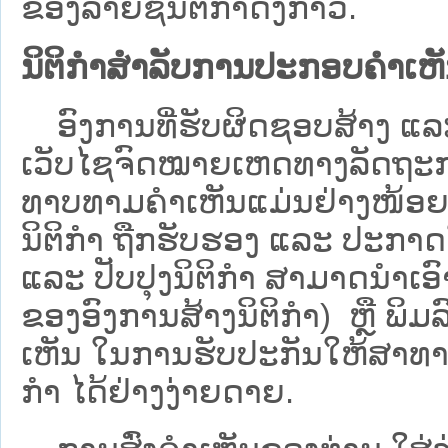
ຂອງລາຍຊື່ນິຕິກໍາດັ່ງກ່າວ.
ນິຕິກຳສຳລັບການປະກອບຄຳເຫ
ອົງການທີ່ຮັບຜິດຊອບສ້າງ ແລະ 
ເວັບ​ໄຊຈົດໝາຍເຫດທາງລັດຖະກາ
ທາບທາມຄໍາເຫັນແມ່ນຢ່າງໜ້ອຍ 6
ນິຕິກໍາ ຖືກຮັບຮອງ ແລະ ປະກາດ
ແລະ ປັບປຸງນິຕິກໍາ ສາມາດນຳເອົາຮ
ຂອງອົງການສ້າງນິຕິກຳ) ຫຼື ພິມລົງ
ເຫັນ ໃນການຮັບປະກັນໃຫ້ສາທາລ
ກຳ ໄດ້ຢ່າງງ່າຍດາຍ.