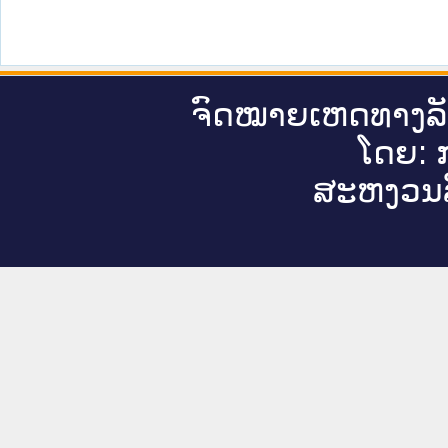
ຈົດ​ໝາຍ​ເຫດ​ທາງ​ລ
ໂດຍ: ກ
ສະ​ຫງວນ​ລ