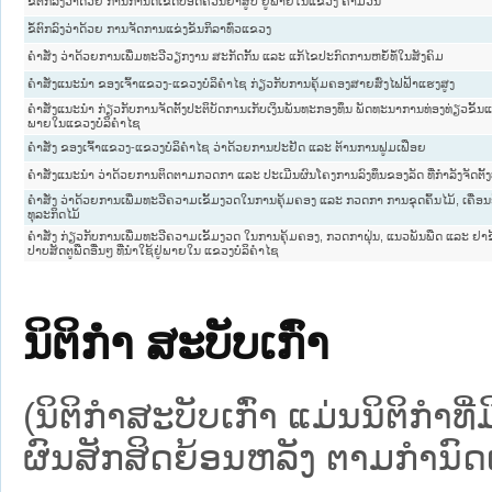
ຂໍ້ຕົກລົງວ່າດ້ວຍ ການກຳນົດເຂດປອດຄວັນຢາສູບ ຢູ່ພາຍໃນແຂວງ ຄຳມ່ວນ
ຂໍ້ຕົກລົງວ່າດ້ວຍ ການຈັດການແຂ່ງຂັນກິລາທົ່ວແຂວງ
ຄຳສັ່ງ ວ່າດ້ວຍການເພີ່ມທະວີວຽກງານ ສະກັດກັ້ນ ແລະ ແກ້ໄຂປະກົດການຫຍໍ້ທໍ້ໃນສັງຄົມ
ຄຳສັ່ງແນະນຳ ຂອງເຈົ້າແຂວງ-ແຂວງບໍລິຄຳໄຊ ກ່ຽວກັບການຄຸ້ມຄອງສາຍສົ່ງໄຟຟ້າແຮງສູງ
ຄຳສັ່ງແນະນຳ ກ່ຽວກັບການຈັດຕັ້ງປະຕິບັດການເກັບເງິນພັນທະກອງທຶນ ພັດທະນາການທ່ອງທ່ຽວຂັ້ນແ
ພາຍໃນແຂວງບໍລິຄຳໄຊ
ຄຳສັ່ງ ຂອງເຈົ້າແຂວງ-ແຂວງບໍລິຄຳໄຊ ວ່າດ້ວຍການປະຢັດ ແລະ ຕ້ານການຟູມເຟືອຍ
ຄຳສັ່ງແນະນຳ ວ່າດ້ວຍການຕິດຕາມກວດກາ ແລະ ປະເມີນຜົນໂຄງການລົງທຶນຂອງລັດ ທີ່ກຳລັງຈັດຕັ້ງ
ຄຳສັ່ງ ວ່າດ້ວຍການເພີ່ມທະວີຄວາມເຂັ້ມງວດໃນການຄຸ້ມຄອງ ແລະ ກວດກາ ການຂຸດຄົ້ນໄມ້, ເຄື່ອ
ທຸລະກິດໄມ້
ຄຳສັ່ງ ກ່ຽວກັບການເພີ່ມທະວີຄວາມເຂັ້ມງວດ ໃນການຄຸ້ມຄອງ, ກວດກາຝຸ່ນ, ແນວພັນພືດ ແລະ ຢາ
ປາບສັດຕູພືດອື່ນໆ ທີ່ນຳໃຊ້ຢູ່ພາຍໃນ ແຂວງບໍລິຄຳໄຊ
ນິຕິກໍາ ສະບັບເກົ່າ
(ນິຕິກໍາສະບັບເກົ່າ ແມ່ນນິຕິກໍາ
ຜົນສັກສິດຍ້ອນຫລັງ ຕາມກໍານົດເວ