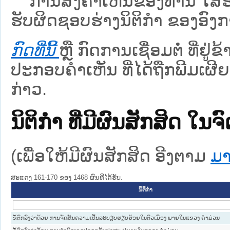
ການສົ່ງຄໍາເຫັນຂອງທ່ານ ໃສ່ຮ່
ຮັບຜິດຊອບຮ່າງນິຕິກຳ ຂອງອົງກາ
ກົດທີ່ນີ້
ຫຼື ກົດການເຊື່ອມຕໍ່ ທີ່ຢູ່
ປະກອບຄຳເຫັນ ທີ່ໄດ້ຖືກພີມເຜີຍ
ກ່າວ.
ນິຕິກໍາ ທີ່ມີຜົນສັກສິດ
(ເພື່ອໃຫ້ມີຜົນສັກສິດ ອີງຕາມ
ມາ
ສະແດງ 161-170 ຂອງ 1468 ຜົນທີ່ໄດ້ຮັບ.
ນິຕິກໍາ
ຂໍ້ຕົກລົງວ່າດ້ວຍ ການຈັດສັນຄວາມເປັນລະບຽບຮຽບຮ້ອຍໃນຕົວເມືອງ ພາຍໃນແຂວງ ຄຳມ່ວນ