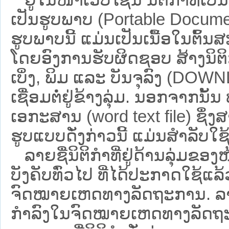
ເປັນຮູບພາບ (Portable Documen
ຮູບພາບນີ້ ແມ່ນເປັນເນື້ອໃນຕົ້
ໂດຍອົງການຮັບຜິດຊອບ ສ້າງນິຕິກ
ເບິ່ງ, ພິມ ແລະ ບັນຈຸລົງ (D
ເຊື່ອມຕໍ່ຢູ່ຂ້າງລຸ່ມ. ນອກຈາກນັ້
ເອກະສານ (word text file) ຊຶ່ງ
ຮູບແບບດັ່ງກ່າວນີ້ ແມ່ນສຳລັບໃຊ້ເປ
ລາຍຊື່ນິຕິກຳທີ່ຢູ່ດ້ານລຸ່ມຂອງ
ບັງຄັບທົ່ວໄປ ທີ່ໄດ້ປະກາດໃຊ້ແລ
ຈົດໝາຍເຫດທາງລັດຖະການ. ລາຍຊ
ກຳລົງໃນຈົດໝາຍເຫດທາງລັດຖະການ ຊ