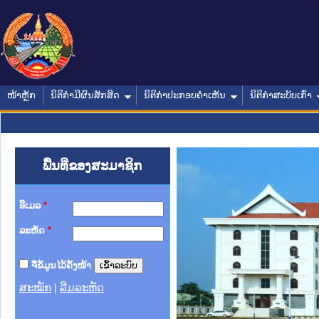
ໜ້າຫຼັກ
ນິຕິກໍາມີຜົນສັກສິດ
ນິຕິກໍາປະກອບຄໍາເຫັນ
ນິຕິກໍາສະບັບເກົ່າ
ພື້ນທີ່ຂອງສະມາຊິກ
ອີເມລ
*
ລະຫັດ
*
ຈື່ຂໍ້ມູນໄວ້ຄັ້ງໜ້າ
ສະໝັກ
|
ລືມລະຫັດ