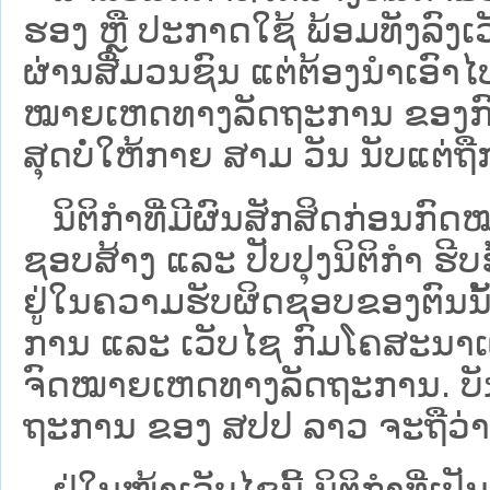
ຮອງ ຫຼື ປະກາດໃຊ້ ພ້ອມທັງລົງເ
ຜ່ານສື່ມວນຊົນ ແຕ່ຕ້ອງນໍາເອ
ໝາຍ​ເຫດ​ທາງ​ລັດ​ຖະ​ການ​ ຂອ
ສຸດບໍ່ໃຫ້ກາຍ ສາມ ວັນ ນັບແຕ່ຖື
ນິ​ຕິ​ກຳ​ທີ່​ມີ​ຜົນ​ສັກ​ສິດ​ກ່ອນ​ກົດ
ຊອບ​ສ້າງ ແລະ ປັບ​ປຸງນິ​ຕິ​ກຳ ຮີ
ຢູ່ໃນຄວາມຮັບຜິດຊອບຂອງຕົນນັ້ນ
ການ ແລະ ເວັບໄຊ​ ກົມໂຄສະນາເຜ
ຈົດໝາຍເຫດທາງລັດຖະການ. ບັນ​ດາ​ນິ​
ຖະ​ການ ຂອງ ສປ​ປ ລາວ ​ຈະຖື​ວ່າບໍ່​ມີ
ຢູ່ໃນໜ້າ​ເວັບ​ໄຊ​ນີ້ ນິຕິກຳທີ່