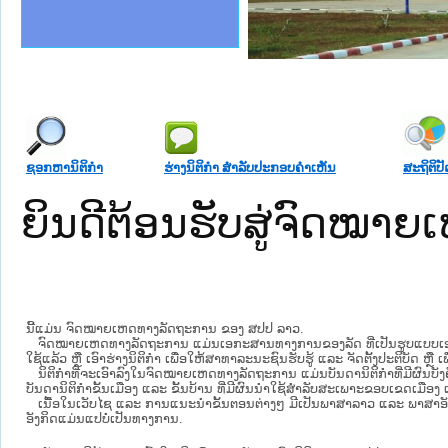
ງລັດຖະການໃຫ້ຜູ້ປະສານງານ
້ງປະຕິບັດວຽກງານຈົດໝາຍເຫດ
ລັດຖະການ ແລະ ແອັບກົດໝາຍ
ງານຈົດໝາຍເຫດທາງລັດຖະການ
ງານຈົດໝາຍເຫດທາງລັດຖະການ
ລະ ເວັບໄຊຈົດໝາຍເຫດທາງ
ລະ ເວັບໄຊຈົດໝາຍເຫດທາງ
ຍເຫດທາງລັດຖະການ ໃຫ້ຜູ້
ຄານສັນຕິບານປະຊາຊົນ
າຄານຕຳຫຼວດປະຊາຊົນ
ຊາຊົນ ພາກກາງ
ຍຸຕິທຳແຫ່ງຊາດ
ພາກເໜືອ
າກກາງ
ຖະການ
າກໃຕ້
ຊອກຫານິຕິກໍາ
ຮ່າງນິຕິກໍາ ສໍາລັບປະກອບຄໍາເຫັນ
ສະຖິຕິປັ
ຍິນດີຕ້ອນຮັບສູ່ຈົດໝ
ນີ້ແມ່ນ ຈົດໝາຍເຫດທາງລັດຖະການ ຂອງ ສປປ ລາວ.
ຈົດໝາຍເຫດທາງລັດຖະການ ແມ່ນ​ເອ​ກະ​ສານ​ທາງ​ການ​ຂອງ​ລັດ ທີ່​ເປັນ​ຮູບ​ແບບ​ເອ​ເລັກ​ໂຕ​
ໃຊ້ແລ້ວ ຫຼື ເອົາຮ່າງນິຕິກໍາ ເພື່ອໃຫ້​ສາ​ທາ​ລະ​ນະ​ຊົນ​ຮັບ​ຮູ້ ແລະ ຈັດ​ຕັ້ງ​ປະ​ຕິ​ບັດ ຫ
ນິ​ຕິ​ກຳ​ທີ່​ຈະ​ເອົາ​ລົງ​ໃນ​ຈົດ​ໝາຍ​ເຫດ​ທາງ​ລັດ​ຖະ​ການ ​ແມ່ນ​ບັນ​ດາ​ນິ​ຕິ​ກຳ​ທີ່​ມີ​ຜົນ​ບັງ​
ບັນ​ດານິ​ຕິ​ກຳ​ຂັ້ນ​ເມືອງ ແລະ ຂັ້ນ​ບ້ານ ​ທີ່​ມີ​ຜົນ​ນຳ​ໃຊ້​ສຳ​ລັບ​ສະ​ເພາະ​ຂອບ​ເຂດ​ເມືອງ 
ເນື້ອໃນ​ເວັບ​ໄຊ​ ແລະ ການແນະນໍາຂັ້ນຕອນຕ່າງໆ ມີເປັນພາສາລາວ ແລະ ພາສາອັ
ອັງກິດແມ່ນແປບໍ່ເປັນທາງການ.