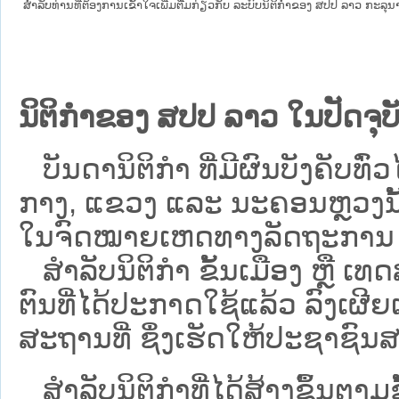
ສໍາລັບທ່ານທີ່ຕ້ອງການເຂົ້າໃຈເພີ່ມຕື່ມກ່ຽວກັບ ລະບົບນິຕິກຳຂອງ ສປປ ລາວ ກະລຸນາເຂົ
ນິຕິກຳຂອງ ສປປ ລາວ ໃນປັດຈຸບັ
ບັນດານິຕິກໍາ ທີ່ມີຜົນບັງຄັບທົ່ວໄ
ກາງ, ແຂວງ ແລະ ນະຄອນຫຼວງນັ້ນ 
ໃນຈົດໝາຍເຫດທາງລັດຖະການ ເປັ
ສຳລັບນິ​ຕິ​ກຳ ຂັ້ນເມືອງ ຫຼື 
ຕົນທີ່ໄດ້ປະກາດໃຊ້ແລ້ວ ລົງ​ເຜີຍ
ສະຖານທີ່ ຊຶ່ງເຮັດໃຫ້ປະຊາຊົນສາ
ສໍາລັບນິຕິກໍາທີ່ໄດ້ສ້າງຂຶ້ນຕາມ