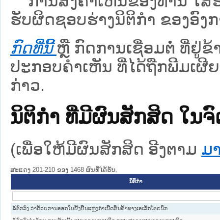
ການສົ່ງຄໍາເຫັນຂອງທ່ານ ໃສ່ຮ່
ຮັບຜິດຊອບຮ່າງນິຕິກຳ ຂອງອົງກາ
ກົດທີ່ນີ້
ຫຼື ກົດການເຊື່ອມຕໍ່ ທີ່ຢູ່
ປະກອບຄຳເຫັນ ທີ່ໄດ້ຖືກພີມເຜີຍ
ກ່າວ.
ນິຕິກໍາ ທີ່ມີຜົນສັກສິດ
(ເພື່ອໃຫ້ມີຜົນສັກສິດ ອີງຕາມ
ມາ
ສະແດງ 201-210 ຂອງ 1468 ຜົນທີ່ໄດ້ຮັບ.
ນິຕິກໍາ
ຂໍ້ຕົກລົງ ວ່າດ້ວຍການອອກໃບຢັ້ງຢືນແຫຼ່ງກຳເນີດສິນຄ້າທາງເອເລັກໂຕຣນິກ