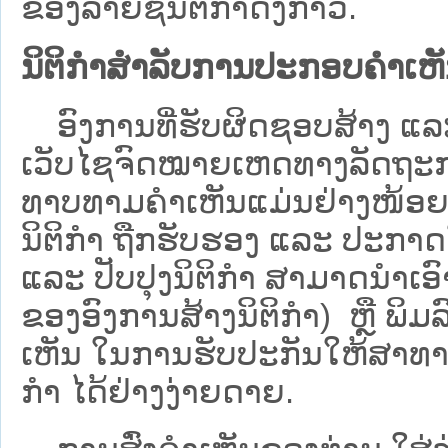
ຂອງລາຍຊື່ນິຕິກໍາດັ່ງກ່າວ.
ນິຕິກຳສຳລັບການປະກອບຄຳເຫ
ອົງການທີ່ຮັບຜິດຊອບສ້າງ ແລະ 
ເວັບ​ໄຊຈົດໝາຍເຫດທາງລັດຖະກາ
ທາບທາມຄໍາເຫັນແມ່ນຢ່າງໜ້ອຍ 6
ນິຕິກໍາ ຖືກຮັບຮອງ ແລະ ປະກາດ
ແລະ ປັບປຸງນິຕິກໍາ ສາມາດນຳເອົາຮ
ຂອງອົງການສ້າງນິຕິກຳ) ຫຼື ພິມລົງ
ເຫັນ ໃນການຮັບປະກັນໃຫ້ສາທາລ
ກຳ ໄດ້ຢ່າງງ່າຍດາຍ.