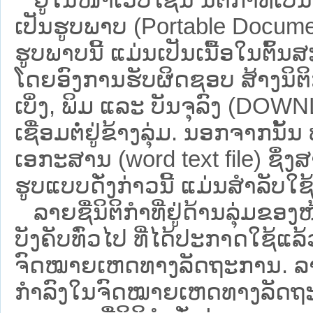
ເປັນຮູບພາບ (Portable Documen
ຮູບພາບນີ້ ແມ່ນເປັນເນື້ອໃນຕົ້
ໂດຍອົງການຮັບຜິດຊອບ ສ້າງນິຕິກ
ເບິ່ງ, ພິມ ແລະ ບັນຈຸລົງ (D
ເຊື່ອມຕໍ່ຢູ່ຂ້າງລຸ່ມ. ນອກຈາກນັ້
ເອກະສານ (word text file) ຊຶ່ງ
ຮູບແບບດັ່ງກ່າວນີ້ ແມ່ນສຳລັບໃຊ້ເປ
ລາຍຊື່ນິຕິກຳທີ່ຢູ່ດ້ານລຸ່ມຂອງ
ບັງຄັບທົ່ວໄປ ທີ່ໄດ້ປະກາດໃຊ້ແລ
ຈົດໝາຍເຫດທາງລັດຖະການ. ລາຍຊ
ກຳລົງໃນຈົດໝາຍເຫດທາງລັດຖະການ ຊ