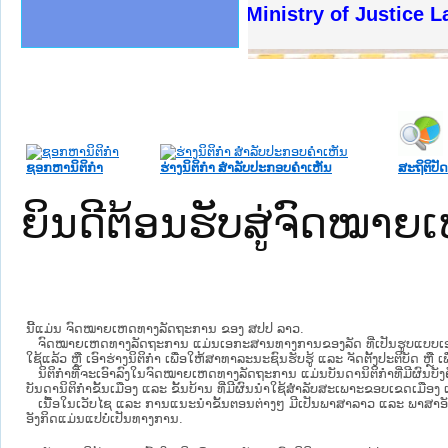
ງລັດຖະການໃຫ້ຜູ້ປະສານງານ
້ງປະຕິບັດວຽກງານຈົດໝາຍເຫດ
ງານຈົດໝາຍເຫດທາງລັດຖະການ
ງານຈົດໝາຍເຫດທາງລັດຖະການ
ລະ ເວັບໄຊຈົດໝາຍເຫດທາງ
ລະ ເວັບໄຊຈົດໝາຍເຫດທາງ
ຍເຫດທາງລັດຖະການ ໃຫ້ຜູ້
ຍເຫດທາງລັດຖະການ ໃຫ້ຜູ້
Ministry of Justice Lao PDR
ຄານສັນຕິບານປະຊາຊົນ
າຄານຕຳຫຼວດປະຊາຊົນ
ຊາຊົນ ພາກເໜືອ
ຊາຊົນ ພາກກາງ
ພາກເໜືອ
າກກາງ
ຖະການ
າກໃຕ້
ຊອກຫານິຕິກໍາ
ຮ່າງນິຕິກໍາ ສໍາລັບປະກອບຄໍາເຫັນ
ສະຖິຕິປັດ
ຍິນດີຕ້ອນຮັບສູ່ຈົດໝ
ນີ້ແມ່ນ ຈົດໝາຍເຫດທາງລັດຖະການ ຂອງ ສປປ ລາວ.
ຈົດໝາຍເຫດທາງລັດຖະການ ແມ່ນ​ເອ​ກະ​ສານ​ທາງ​ການ​ຂອງ​ລັດ ທີ່​ເປັນ​ຮູບ​ແບບ​ເອ​ເລັກ​ໂຕ​
ໃຊ້ແລ້ວ ຫຼື ເອົາຮ່າງນິຕິກໍາ ເພື່ອໃຫ້​ສາ​ທາ​ລະ​ນະ​ຊົນ​ຮັບ​ຮູ້ ແລະ ຈັດ​ຕັ້ງ​ປະ​ຕິ​ບັດ ຫ
ນິ​ຕິ​ກຳ​ທີ່​ຈະ​ເອົາ​ລົງ​ໃນ​ຈົດ​ໝາຍ​ເຫດ​ທາງ​ລັດ​ຖະ​ການ ​ແມ່ນ​ບັນ​ດາ​ນິ​ຕິ​ກຳ​ທີ່​ມີ​ຜົນ​ບັງ​
ບັນ​ດານິ​ຕິ​ກຳ​ຂັ້ນ​ເມືອງ ແລະ ຂັ້ນ​ບ້ານ ​ທີ່​ມີ​ຜົນ​ນຳ​ໃຊ້​ສຳ​ລັບ​ສະ​ເພາະ​ຂອບ​ເຂດ​ເມືອງ 
ເນື້ອໃນ​ເວັບ​ໄຊ​ ແລະ ການແນະນໍາຂັ້ນຕອນຕ່າງໆ ມີເປັນພາສາລາວ ແລະ ພາສາອັ
ອັງກິດແມ່ນແປບໍ່ເປັນທາງການ.