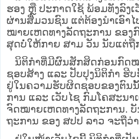
ຮອງ ຫຼື ປະກາດໃຊ້ ພ້ອມທັງລົງເ
ຜ່ານສື່ມວນຊົນ ແຕ່ຕ້ອງນໍາເອ
ໝາຍ​ເຫດ​ທາງ​ລັດ​ຖະ​ການ​ ຂອ
ສຸດບໍ່ໃຫ້ກາຍ ສາມ ວັນ ນັບແຕ່ຖື
ນິ​ຕິ​ກຳ​ທີ່​ມີ​ຜົນ​ສັກ​ສິດ​ກ່ອນ​ກົດ
ຊອບ​ສ້າງ ແລະ ປັບ​ປຸງນິ​ຕິ​ກຳ ຮີ
ຢູ່ໃນຄວາມຮັບຜິດຊອບຂອງຕົນນັ້ນ
ການ ແລະ ເວັບໄຊ​ ກົມໂຄສະນາເຜ
ຈົດໝາຍເຫດທາງລັດຖະການ. ບັນ​ດາ​ນິ​
ຖະ​ການ ຂອງ ສປ​ປ ລາວ ​ຈະຖື​ວ່າບໍ່​ມີ
ຢູ່ໃນໜ້າ​ເວັບ​ໄຊ​ນີ້ ນິຕິກຳທີ່