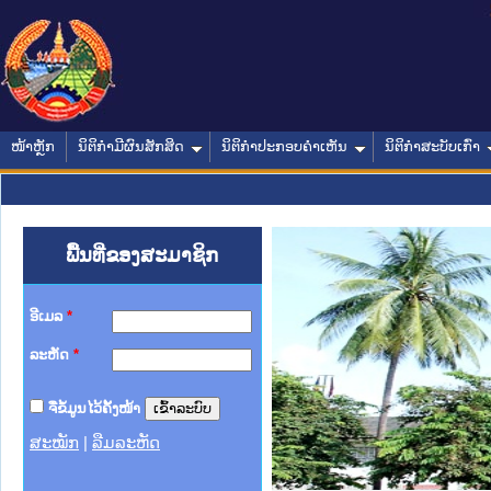
ໜ້າຫຼັກ
ນິຕິກໍາມີຜົນສັກສິດ
ນິຕິກໍາປະກອບຄໍາເຫັນ
ນິຕິກໍາສະບັບເກົ່າ
ພື້ນທີ່ຂອງສະມາຊິກ
ອີເມລ
*
ລະຫັດ
*
ຈື່ຂໍ້ມູນໄວ້ຄັ້ງໜ້າ
ສະໝັກ
|
ລືມລະຫັດ