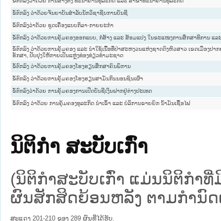
ຂໍ້​ຕົກ​ລົງ​ວ່າ​ດ້ວຍ ການ​ສ້າງ​ຕັ້ງ​ ທະ​ນາ​ຄານ​ທຸ​ລະ​ກິດ ແລະ ສາ​ຂາ​ທະ​ນາ​ຄານ​ທຸ​ລະ​ກິດ
ຂໍ້ຕົກລົງ ວ່າດ້ວຍຈັນຍາບັນສຳລັບນັກວິຊາຊີບການບັນຊີ
ຂໍ້ຕົກລົງວ່າດ້ວຍ ຊຸດເຄື່ອງແບບກິລາ-ກາຍຍະກຳ
ຂໍ້ຕົກລົງ ວ່າດ້ວຍການຄຸ້ມຄອງອອກແບບ, ກໍ່ສ້າງ ແລະ ສ້ອມແປງ ໃນຂະແໜງການສຶກສາທິການ ແລະ
ຂໍ້ຕົກລົງ ວ່າດ້ວຍການຄຸ້ມຄອງ ແລະ ນຳໃຊ້ເນື້ອທີ່ປ່າສະຫງວນແຫ່ງຊາດດົງຫົວສາວ ເຂດເມືອງປາກຊ່
ຮັກສາ, ປັບປຸງໃຫ້ກາຍເປັນແຫຼ່ງທ່ອງທ່ຽວທຳມະຊາດ
ຂໍ້ຕົກລົງ ວ່າດ້ວຍການຄຸ້ມຄອງໂຮງຮຽນສຶກສາຄົນພິການ
ຂໍ້ຕົກລົງ ວ່າດ້ວຍການຄຸ້ມຄອງໂຮງຮຽນສາມັນກິນນອນຊົນເຜົ່າ
ຂໍ້ຕົກລົງວ່າດ້ວຍ ການຄຸ້ມຄອງການເປີດບັນຊີເງິນຝາກຢູ່ຕ່າງປະເທດ
ຂໍ້ຕົກລົງ ວ່າດ້ວຍ ການຄຸ້ມຄອງທຸລະກິດ ນຳເຂົ້າ ແລະ ບໍລິການຂາຍຍົກ ນ້ຳມັນເຊື້ອໄຟ
ນິຕິກໍາ ສະບັບເກົ່າ
(ນິຕິກໍາສະບັບເກົ່າ ແມ່ນນິຕິກໍາ
ຜົນສັກສິດຍ້ອນຫລັງ ຕາມກໍານົດເວ
ສະແດງ 201-210 ຂອງ 289 ຜົນທີ່ໄດ້ຮັບ.