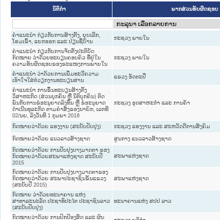
ນິຕິກໍາ
ພາກສ່ວນຮັບຜິດຊອບ
ຄຳແນະນຳ ກ່ຽວກັບການສ້າງຕັ້ງ, ຍຸບເລີກ,
ກະຊວງ ພາຍໃນ
ໂຮມເຂົ້າ, ແຍກອອກ ແລະ ປ່ຽນຊື່ບ້ານ
ຄຳແນະນຳ ກ່ຽວກັບການຈັດຕັ້ງປະຕິບັດ
ກົດໝາຍ ວ່າດ້ວຍທະບຽນຄອບຄົວ ທີ່ຢູ່ໃນ
ກະຊວງ ພາຍໃນ
ຄວາມຮັບຜິດຊອບຂອງຂະແໜງການພາຍໃນ
ຄຳແນະນຳ ວ່າດ້ວຍການເພີ່ມທະວີຄວາມ
ແຂວງ ອັດຕະປື
ເອົາໃຈໃສ່ຕໍ່ວຽກງານທະບຽນສານ
ຄຳແນະນຳ ການຂຶ້ນທະບຽນສ້າງຕັ້ງ
ວິສາຫະກິດ (ສ່ວນບຸກຄົນ ຫຼື ນິຕິບຸກຄົນ) ຕິດ
ພັນກັບການຂໍອະນຸຍາດລົງທຶນ ຫຼື ຂໍອະນຸຍາດ
ກະຊວງ ອຸດສາຫະກຳ ແລະ ການຄ້າ
ດຳເນີນທຸລະກິດ ຕາມຄຳສັ່ງຂອງນາຍົກ, ເລກທີ
02/ນຍ, ລົງວັນທີ 1 ກຸມພາ 2018
ກົດໝາຍວ່າດ້ວຍ ແຮງງານ (ສະບັບປັບປຸງ)
ກະຊວງ ແຮງງານ ແລະ ສະຫວັດດີການສັງຄົມ
ກົດໝາຍວ່າດ້ວຍ ແນວລາວສ້າງຊາດ
ສູນກາງ ແນວລາວສ້າງຊາດ
ກົດໝາຍວ່າດ້ວຍ ການປັບປຸງບາງມາດຕາ ຂອງ
ສະພາແຫ່ງຊາດ
ກົດໝາຍວ່າດ້ວຍສະພາແຫ່ງຊາດ ສະບັບປີ
2015
ກົດໝາຍວ່າດ້ວຍ ການປັບປຸງບາງມາດຕາຂອງ
ກົດໝາຍວ່າດ້ວຍ ສະພາປະຊາຊົນຂັ້ນແຂວງ
ສະພາແຫ່ງຊາດ
(ສະບັບປີ 2015)
ກົດໝາຍ ວ່າດ້ວຍທະນາຄານ ແຫ່ງ
ສາທາລະນະລັດ ປະຊາທິປະໄຕ ປະຊາຊົນລາວ
ທະນາຄານແຫ່ງ ສປປ ລາວ
(ສະບັບປັບປຸງ)
ກົດໝາຍວ່າດ້ວຍ ການປົກປ້ອງສິດ ແລະ ຜົນ