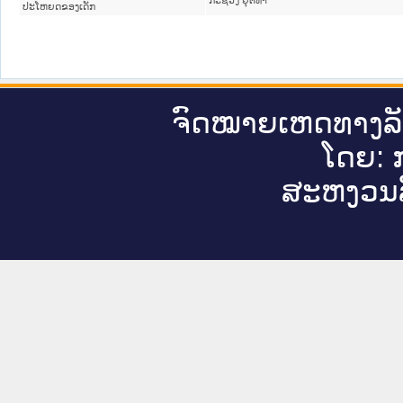
ກະຊວງ ຍຸຕິທໍາ
ປະໂຫຍດຂອງເດັກ
ຈົດ​ໝາຍ​ເຫດ​ທາງ​ລ
ໂດຍ: ກ
ສະ​ຫງວນ​ລ