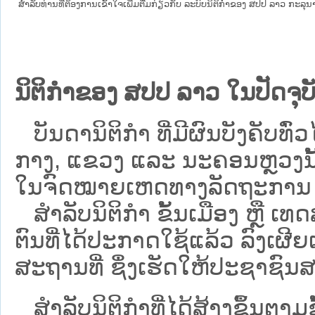
ສໍາລັບທ່ານທີ່ຕ້ອງການເຂົ້າໃຈເພີ່ມຕື່ມກ່ຽວກັບ ລະບົບນິຕິກຳຂອງ ສປປ ລາວ ກະລຸນາເຂົ
ນິຕິກຳຂອງ ສປປ ລາວ ໃນປັດຈຸບັ
ບັນດານິຕິກໍາ ທີ່ມີຜົນບັງຄັບທົ່ວໄ
ກາງ, ແຂວງ ແລະ ນະຄອນຫຼວງນັ້ນ 
ໃນຈົດໝາຍເຫດທາງລັດຖະການ ເປັ
ສຳລັບນິ​ຕິ​ກຳ ຂັ້ນເມືອງ ຫຼື 
ຕົນທີ່ໄດ້ປະກາດໃຊ້ແລ້ວ ລົງ​ເຜີຍ
ສະຖານທີ່ ຊຶ່ງເຮັດໃຫ້ປະຊາຊົນສາ
ສໍາລັບນິຕິກໍາທີ່ໄດ້ສ້າງຂຶ້ນຕາມ