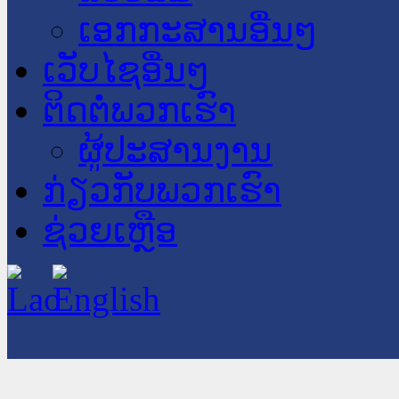
ເອກກະສານອື່ນໆ
ເວັບໄຊອື່ນໆ
ຕິດຕໍ່ພວກເຮົາ
ຜູ້ປະສານງານ
ກ່ຽວກັບພວກເຮົາ
ຊ່ວຍເຫຼືອ