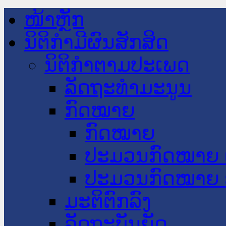
ໜ້າຫຼັກ
ນິຕິກໍາມີຜົນສັກສິດ
ນິຕິກໍາຕາມປະເພດ
ລັດຖະທໍາມະນູນ
ກົດໝາຍ
ກົດໝາຍ
ປະມວນກົດໝາຍ 
ປະມວນກົດໝາຍ 
ມະຕິຕົກລົງ
ລັດຖະບັນຍັດ