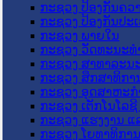
ກະຊວງ ປ້ອງກັນຄວ
ກະຊວງ ປ້ອງກັນປະ
ກະຊວງ ພາຍໃນ
ກະຊວງ ວັດທະນະທຳ
ກະຊວງ ສາທາລະນະ
ກະຊວງ ສຶກສາທິການ
ກະຊວງ ອຸດສາຫະກຳ
ກະຊວງ ເຕັກໂນໂລຊີ
ກະຊວງ ແຮງງານ ແລ
ກະຊວງ ໂຍທາທິການ 