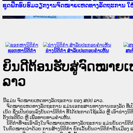
Ministry of Justice Lao PDR
ເຜີຍແຜ່ວັບໄຊຈົດໝາຍເຫດທາງລັດຖະການ ແລະ ແອັບກ
ກະຊວງຍຸຕິທຳ
ຊຸດຝຶກອົບຮົມວຽກງານຈົດໝາຍເຫດທາງລັດຖະການ ໃ
ກອງປະຊຸມທົບທວນຄືນການຈັດຕັ້ງປະຕິບັດວຽກງານຈ
ຝຶກອົບຮົມ ຜູ່ປະສານງານວຽກງານຈົດໝາຍເຫດທາງລັ
ຝຶກອົບຮົມ ຜູ່ປະສານງານວຽກງານຈົດໝາຍເຫດທາງລັດ
ເຜີຍແຜ່ແອັບກົດໝາຍລາວ ແລະ ເວັບໄຊຈົດໝາຍເຫດທ
ເຜີຍແຜ່ແອັບກົດໝາຍລາວ ແລະ ເວັບໄຊຈົດໝາຍເຫດທາ
ຍົກລະດັບວຽກງານຈົດໝາຍເຫດທາງລັດຖະການໃຫ້ຜູ້
ຊຸດຝຶກອົບຮົມວຽກງານຈົດໝາຍເຫດທາງລັດຖະການ ໃ
ຊອກຫານິຕິກໍາ
ຮ່າງນິຕິກໍາ ສໍາລັບປະກອບຄໍາເຫັນ
ສະຖ
ຍິນດີຕ້ອນຮັບສູ່ຈົດໝາ
ລາວ
ນີ້ແມ່ນ ຈົດໝາຍເຫດທາງລັດຖະການ ຂອງ ສປປ ລາວ.
ຈົດໝາຍເຫດທາງລັດຖະການ ແມ່ນ​ເອ​ກະ​ສານ​ທາງ​ການ​ຂອງ​ລັດ ທີ່​ເປັນ​ຮູບ​
ເນັດ ຊຶ່ງ​ເປັນ​ບ່ອນ​ລົງ​ບັນ​ດາ​ນິ​ຕິ​ກຳ ທີ່ໄດ້ປະກາດໃຊ້ແລ້ວ ຫຼື ເອົາຮ່າງນິຕ
ຕັ້ງ​ປະ​ຕິ​ບັດ ຫຼື ເພື່ອທາບທາມຄໍາເຫັນ.
ນິ​ຕິ​ກຳ​ທີ່​ຈະ​ເອົາ​ລົງ​ໃນ​ຈົດ​ໝາຍ​ເຫດ​ທາງ​ລັດ​ຖະ​ການ ​ແມ່ນ​ບັນ​ດາ​ນິ​ຕິ​ກຳ​ທີ່
ໃນ​ກົດ​ໝາຍ​ວ່າ​ດ້ວຍ​ ການ​ສ້າງ​ນິ​ຕິ​ກຳ ຍົກ​ເວັ້ນ​ບັນ​ດານິ​ຕິ​ກຳ​ຂັ້ນ​ເມືອງ ແ