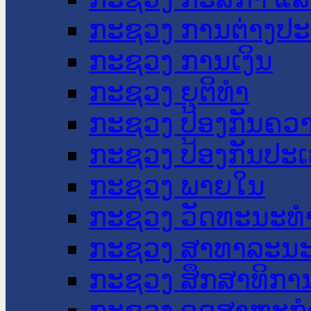
ກະຊວງ ການຕ່າງປ
ກະຊວງ ການເງິນ
ກະຊວງ ຍຸຕິທໍາ
ກະຊວງ ປ້ອງກັນຄວ
ກະຊວງ ປ້ອງກັນປະ
ກະຊວງ ພາຍໃນ
ກະຊວງ ວັດທະນະທຳ
ກະຊວງ ສາທາລະນະ
ກະຊວງ ສຶກສາທິການ
ກະຊວງ ອຸດສາຫະກຳ