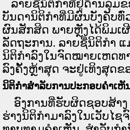
ລາຍຊື່ນິຕິກຳທີ່ຢູ່ດ້ານລຸ່
ບັນດານິຕິກຳທີ່ມີຜົນບັງຄັບທ
ຜົນສັກສິດ ພາຍຫຼັງໄດ້ພິມ
ລັດຖະການ. ລາຍຊື່ນິຕິກຳ ແ
ນິຕິກຳລົງໃນຈົດໝາຍເຫດທາງລ
ລົງຄັ້ງຫຼ້າສຸດ ຈະຢູ່ເທິງສຸດຂ
ນິຕິກຳສຳລັບການປະກອບຄຳເຫັ
ອົງການທີ່ຮັບຜິດຊອບສ້າງ 
ຮ່າງນິຕິກຳມາລົງໃນ​ເວັບ​
ທາບທາມຄຳເຫັນ, ສໍາລັບກໍ