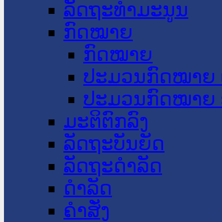
ລັດຖະທໍາມະນູນ
ກົດໝາຍ
ກົດໝາຍ
ປະມວນກົດໝາຍ 
ປະມວນກົດໝາຍ 
ມະຕິຕົກລົງ
ລັດຖະບັນຍັດ
ລັດຖະດໍາລັດ
ດໍາລັດ
ຄໍາສັ່ງ