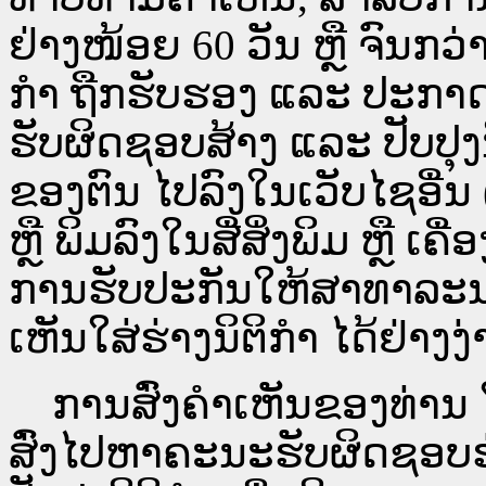
ຢ່າງໜ້ອຍ 60 ວັນ ຫຼື ຈົນກວ
ກໍາ ຖືກຮັບຮອງ ແລະ ປະກາດ
ຮັບຜິດຊອບສ້າງ ແລະ ປັບປຸງ
ຂອງຕົນ ໄປລົງໃນ​ເວັບ​ໄຊ​ອື່
ຫຼື ພິມລົງໃນສື່ສິ່ງພິມ ຫຼື ເ
ການຮັບປະກັນໃຫ້ສາທາລະນ
ເຫັນໃສ່ຮ່າງນິຕິກຳ ໄດ້ຢ່າງ
ການສົ່ງຄໍາເຫັນຂອງທ່ານ ໃສ
ສົ່ງໄປຫາຄະນະຮັບຜິດຊອບຮ