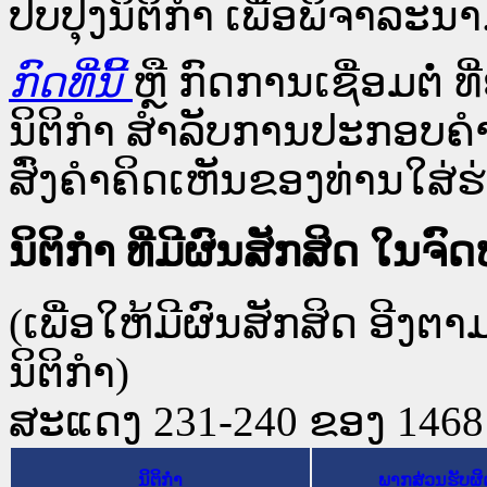
ປັບປຸງນິຕິກຳ ເພື່ອພິຈາລະນາ
ກົດທີ່ນີ້
ຫຼື ກົດການເຊື່ອມຕໍ່ ທີ
ນິຕິກໍາ ສໍາລັບການປະກອບຄຳ
ສົ່ງຄຳຄິດເຫັນຂອງທ່ານໃສ່ຮ່
ນິຕິກໍາ ທີ່ມີຜົນສັກສິດ 
(ເພື່ອໃຫ້ມີຜົນສັກສິດ ອີງຕ
ນິຕິກໍາ)
ສະແດງ 231-240 ຂອງ 1468 ຜ
ນິຕິກໍາ
ພາກສ່ວນຮັບຜ