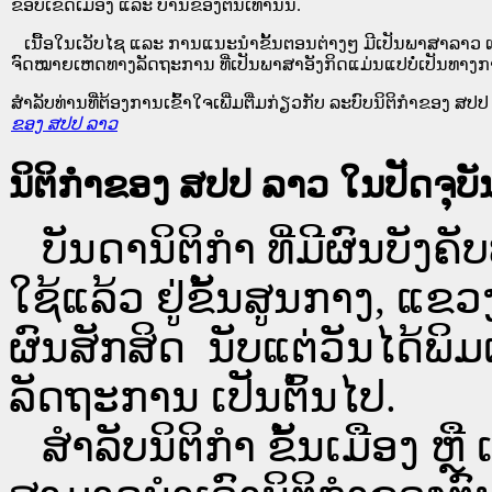
ຂອບ​ເຂດ​ເມືອງ ແລະ ບ້ານ​ຂອງ​ຕົນ​ເທົ່າ​ນັ້ນ.
ເນື້ອໃນ​ເວັບ​ໄຊ​ ແລະ ການແນະນໍາຂັ້ນຕອນຕ່າງໆ ມີເປັນພາສາລາວ ແ
ຈົດໝາຍເຫດທາງລັດຖະການ ທີ່ເປັນພາສາອັງກິດແມ່ນແປບໍ່ເປັນທາງກ
ສໍາລັບທ່ານທີ່ຕ້ອງການເຂົ້າໃຈເພີ່ມຕື່ມກ່ຽວກັບ ລະບົບນິຕິກຳຂອງ ສປປ ລ
ຂອງ ສປປ ລາວ
ນິຕິກຳຂອງ ສປປ ລາວ ໃນປັດຈຸບັນ
ບັນດານິຕິກໍາ ທີ່ມີຜົນບັງຄັບ
ໃຊ້ແລ້ວ ຢູ່ຂັ້ນ​ສູນ​ກາງ, 
ຜົນສັກສິດ ນັບ​ແຕ່​ວັນໄດ້
ລັດຖະການ ເປັນ​ຕົ້ນ​ໄປ.
ສຳລັບນິ​ຕິ​ກຳ ຂັ້ນເມືອງ ຫຼ