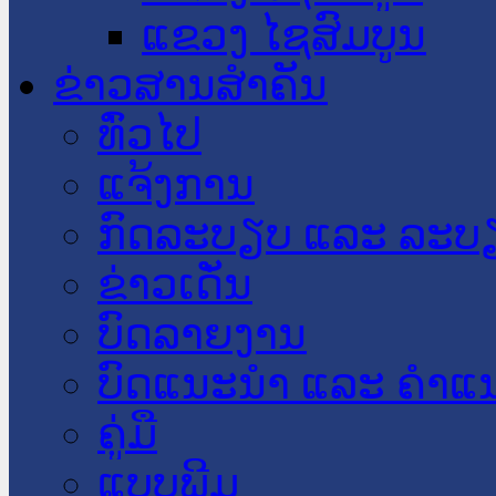
ແຂວງ ໄຊສົມບູນ
ຂ່າວສານສໍາຄັນ
​ທົ່ວ​ໄປ
ແຈ້ງການ
ກົດລະບຽບ ແລະ ລະບ
ຂ່າວເດັ່ນ
ບົດລາຍງານ
ບົດແນະນໍາ ແລະ ຄໍາແ
ຄູ່ມື
ແບບພີມ