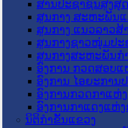
ສານປະຊາຊົນສູງສຸ
ສູນກາງ ສະຫະພັນແ
ສູນກາງ ແນວລາວສ້
ສູນກາງຊາວໜຸ່ມປະ
ສູນກາງສະຫະພັນກ
ອົງການ ກວດສອບແຫ
ອົງການ ໄອຍະການປ
ອົງການກວດກາແຫ່ງ
ອົງການກາແດງແຫ່
ນິຕິກໍາຂັ້ນແຂວງ