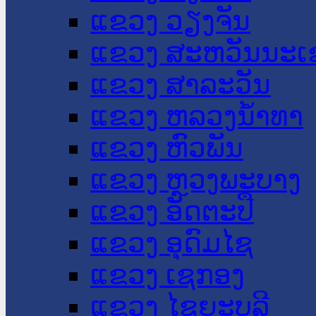
ແຂວງ ວຽງຈັນ
ແຂວງ ສະຫວັນນະເ
ແຂວງ ສາລະວັນ
ແຂວງ ຫລວງນໍ້າທາ
ແຂວງ ຫົວພັນ
ແຂວງ ຫຼວງພະບາງ
ແຂວງ ອັດຕະປື
ແຂວງ ອຸດົມໄຊ
ແຂວງ ເຊກອງ
ແຂວງ ໄຊຍະບູລີ