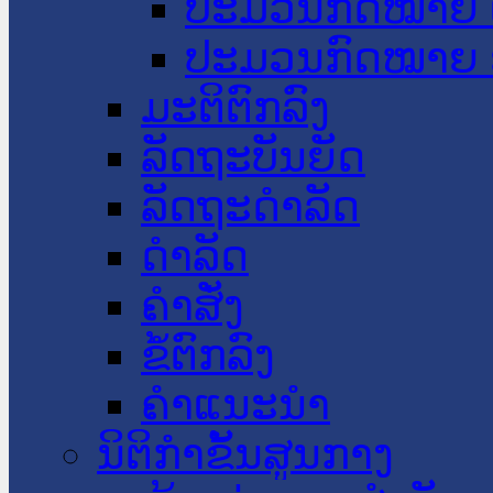
ປະມວນກົດໝາຍ 
ປະມວນກົດໝາຍ 
ມະຕິຕົກລົງ
ລັດຖະບັນຍັດ
ລັດຖະດໍາລັດ
ດໍາລັດ
ຄໍາສັ່ງ
ຂໍ້ຕົກລົງ
ຄໍາແນະນໍາ
ນິຕິກຳຂັ້ນສູນກາງ