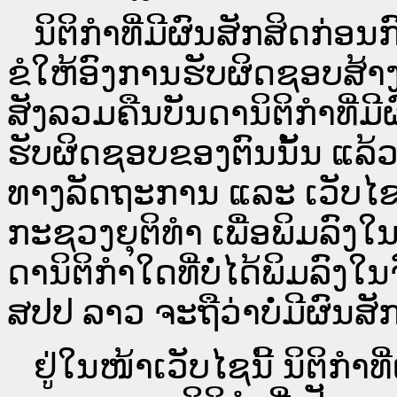
ນິ​ຕິ​ກຳ​ທີ່​ມີ​ຜົນ​ສັກ​ສິດ​ກ່ອນ
ຂໍໃຫ້ອົງ​ການ​ຮັບ​ຜິດ​ຊອບ​ສ້າ
ສັງລວມຄືນບັນດານິຕິກໍາທີ່ມີ
ຮັບຜິດຊອບຂອງຕົນນັ້ນ ແລ້ວ
ທາງ​ລັດ​ຖະ​ການ ແລະ ເວັບ
ກະຊວງຍຸຕິທໍາ ເພື່ອພິມລົ
ດາ​ນິ​ຕິ​ກຳ​ໃດ​ທີ່ບໍ່​ໄດ້​ພິມ​
ສປ​ປ ລາວ ​ຈະຖື​ວ່າບໍ່​ມີ​ຜົນ​ສັກ​
ຢູ່ໃນໜ້າ​ເວັບ​ໄຊ​ນີ້ ນິຕິກ