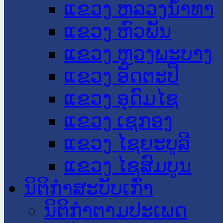
ແຂວງ ຫລວງນໍ້າທາ
ແຂວງ ຫົວພັນ
ແຂວງ ຫຼວງພະບາງ
ແຂວງ ອັດຕະປື
ແຂວງ ອຸດົມໄຊ
ແຂວງ ເຊກອງ
ແຂວງ ໄຊຍະບູລີ
ແຂວງ ໄຊສົມບູນ
ນິຕິກໍາສະບັບເກົ່າ
ນິຕິກຳຕາມປະເພດ