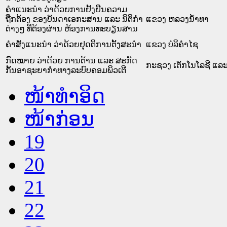
ຄຳແນະນຳ ວ່າດ້ວຍການຢັ້ງຢືນຄວາມ
ຖືກຕ້ອງ ຂອງບັນດາເອກະສານ ແລະ ນິຕິກຳ
ແຂວງ ຫລວງນໍ້າທາ
ຕ່າງໆ ທີ່ຕ້ອງຜ່ານ ຫ້ອງການທະບຽນສານ
ຄຳສັ່ງແນະນຳ ວ່າດ້ວຍຢຸດຕິການຕັ້ງສະນຳ
ແຂວງ ບໍລິຄໍາໄຊ
ກົດໝາຍ ວ່າດ້ວຍ ການຕ້ານ ແລະ ສະກັດ
ກະຊວງ ເຕັກໂນໂລຊີ ແລະ
ກັ້ນອາຊະຍາກຳທາງລະບົບຄອມພິວເຕີ
ໜ້າທໍາອິດ
ໜ້າກ່ອນ
19
20
21
22