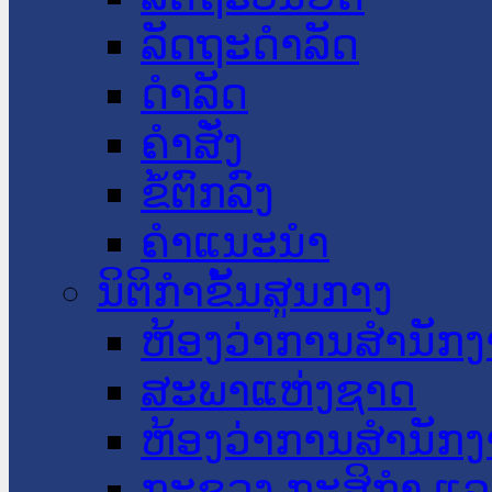
ລັດຖະດໍາລັດ
ດໍາລັດ
ຄໍາສັ່ງ
ຂໍ້ຕົກລົງ
ຄໍາແນະນໍາ
ນິຕິກໍາຂັ້ນສູນກາງ
ຫ້ອງວ່າການສໍານັ
ສະພາແຫ່ງຊາດ
ຫ້ອງວ່າການສຳນັກງ
ກະຊວງ ກະສິກຳ ແລະ