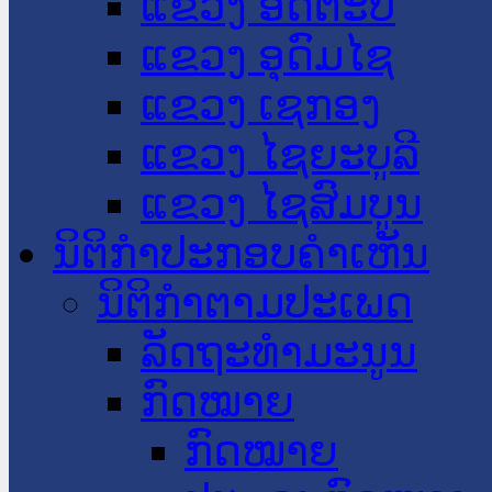
ແຂວງ ອັດຕະປື
ແຂວງ ອຸດົມໄຊ
ແຂວງ ເຊກອງ
ແຂວງ ໄຊຍະບູລີ
ແຂວງ ໄຊສົມບູນ
ນິຕິກໍາປະກອບຄໍາເຫັນ
ນິຕິກໍາຕາມປະເພດ
ລັດຖະທໍາມະນູນ
ກົດໝາຍ
ກົດໝາຍ