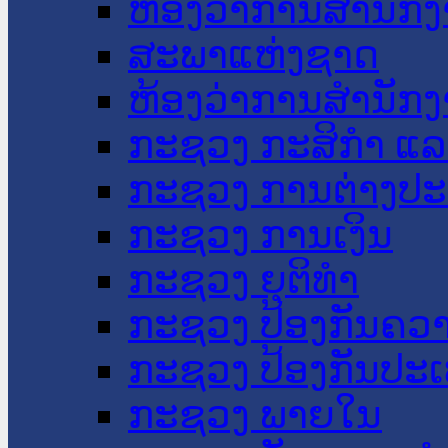
ຫ້ອງວ່າການສໍານັ
ສະພາແຫ່ງຊາດ
ຫ້ອງວ່າການສຳນັກງ
ກະຊວງ ກະສິກຳ ແລະ
ກະຊວງ ການຕ່າງປ
ກະຊວງ ການເງິນ
ກະຊວງ ຍຸຕິທໍາ
ກະຊວງ ປ້ອງກັນຄວ
ກະຊວງ ປ້ອງກັນປະ
ກະຊວງ ພາຍໃນ