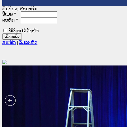
ພື້ນທີ່ຂອງສະມາຊິກ
ອີເມລ
*
ລະຫັດ
*
ຈື່ຂໍ້ມູນໄວ້ຄັ້ງໜ້າ
ສະໝັກ
|
ລືມລະຫັດ