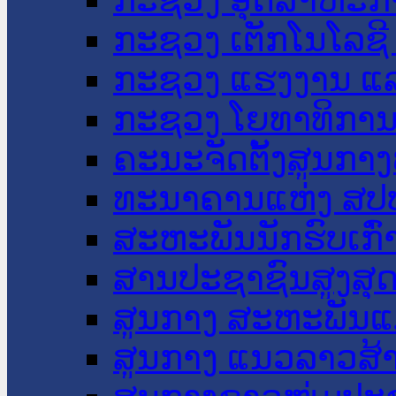
ກະຊວງ ເຕັກໂນໂລຊີ
ກະຊວງ ແຮງງານ ແລ
ກະຊວງ ໂຍທາທິການ 
ຄະນະຈັດຕັ້ງສູນກາງ
ທະນາຄານແຫ່ງ ສປ
ສະຫະພັນນັກຮົບເກົ
ສານປະຊາຊົນສູງສຸ
ສູນກາງ ສະຫະພັນແ
ສູນກາງ ແນວລາວສ້