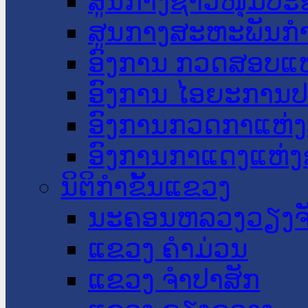
ສູນກາງຊາວໜຸ່ມປະ
ສູນກາງສະຫະພັນກ
ອົງການ ກວດສອບແຫ
ອົງການ ໄອຍະການປ
ອົງການກວດກາແຫ່ງ
ອົງການກາແດງແຫ່
ນິຕິກໍາຂັ້ນແຂວງ
ນະ​ຄອນ​ຫລວງວຽງຈ
ແຂວງ ຄໍາມ່ວນ
ແຂວງ ຈໍາປາສັກ