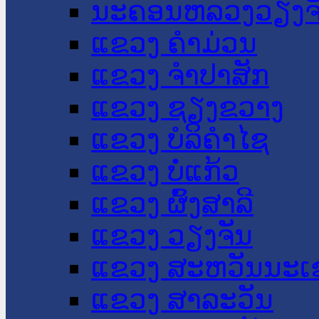
ນະ​ຄອນ​ຫລວງວຽງຈ
ແຂວງ ຄໍາມ່ວນ
ແຂວງ ຈໍາປາສັກ
ແຂວງ ຊຽງຂວາງ
ແຂວງ ບໍລິຄໍາໄຊ
ແຂວງ ບໍ່ແກ້ວ
ແຂວງ ຜົ້ງສາລີ
ແຂວງ ວຽງຈັນ
ແຂວງ ສະຫວັນນະເ
ແຂວງ ສາລະວັນ