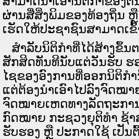
ສາມາດນຳເອົານິຕິກຳຂອງຕົນທີ
ຜ່ານ​ສື່ສິ່ງພິມຂອງທ້ອງຖິ່ນ
ເຮັດໃຫ້ປະຊາຊົນສາມາດເຂົ້າ
ສໍາລັບນິຕິກໍາທີ່ໄດ້ສ້າງຂຶ້
ສັກສິດທັນທີນັບແຕ່ວັນຮັບ ຮ
ໄຊຂອງອົງການທີ່ອອກນິຕິກໍາ
ແຕ່ຕ້ອງນໍາເອົາໄປລົງຈົດ
ຈົດ​ໝາຍ​ເຫດ​ທາງ​ລັດ​ຖະ​ກ
ກົດໝາຍ ກະຊວງຍຸຕິທໍາ ຊ້າສ
ຮັບຮອງ ຫຼື ປະກາດໃຊ້ ເປັນຕົ