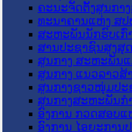
ຄະນະຈັດຕັ້ງສູນກາງ
ທະນາຄານແຫ່ງ ສປ
ສະຫະພັນນັກຮົບເກົ
ສານປະຊາຊົນສູງສຸ
ສູນກາງ ສະຫະພັນແ
ສູນກາງ ແນວລາວສ້
ສູນກາງຊາວໜຸ່ມປະ
ສູນກາງສະຫະພັນກ
ອົງການ ກວດສອບແຫ
ອົງການ ໄອຍະການປ