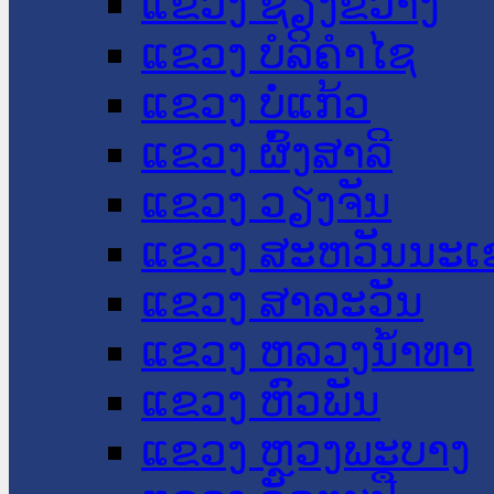
ແຂວງ ຊຽງຂວາງ
ແຂວງ ບໍລິຄໍາໄຊ
ແຂວງ ບໍ່ແກ້ວ
ແຂວງ ຜົ້ງສາລີ
ແຂວງ ວຽງຈັນ
ແຂວງ ສະຫວັນນະເ
ແຂວງ ສາລະວັນ
ແຂວງ ຫລວງນໍ້າທາ
ແຂວງ ຫົວພັນ
ແຂວງ ຫຼວງພະບາງ