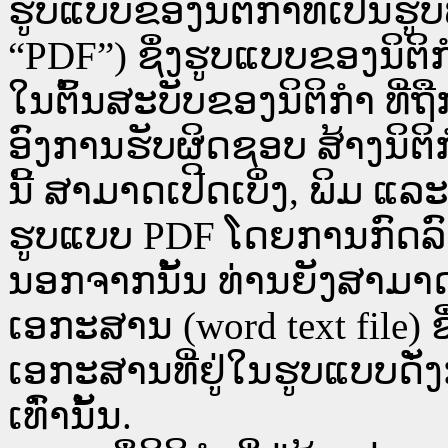
ຮູບແບບຂອງນິຕິກໍາທີ່ເປັນຮູ
“PDF”) ຊຶ່ງຮູບແບບຂອງນິຕິກໍ
ໃນຕົ້ນສະບັບຂອງນິຕິກໍາ ທີ
ອົງການຮັບຜິດຊອບ ສ້າງນິຕິກ
ນີ້ ສາມາດເປີດເບິ່ງ, ພິມ 
ຮູບແບບ PDF ໂດຍການກົດລົງບ່ອ
ນອກຈາກນັ້ນ ທ່ານຍັງສາມາດເປີ
ເອກະສານ (word text file) ຊ
ເອກະສານທີ່ຢູ່ໃນຮູບແບບດັ່ງກ
ເທົ່ານັ້ນ.