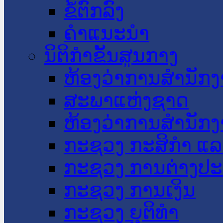
ຂໍ້ຕົກລົງ
ຄໍາແນະນໍາ
ນິຕິກໍາຂັ້ນສູນກາງ
ຫ້ອງວ່າການສໍານັ
ສະພາແຫ່ງຊາດ
ຫ້ອງວ່າການສຳນັກງ
ກະຊວງ ກະສິກຳ ແລະ
ກະຊວງ ການຕ່າງປ
ກະຊວງ ການເງິນ
ກະຊວງ ຍຸຕິທໍາ