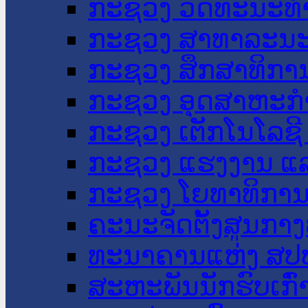
ກະຊວງ ວັດທະນະທຳ
ກະຊວງ ສາທາລະນະ
ກະຊວງ ສຶກສາທິການ
ກະຊວງ ອຸດສາຫະກຳ
ກະຊວງ ເຕັກໂນໂລຊີ
ກະຊວງ ແຮງງານ ແລ
ກະຊວງ ໂຍທາທິການ 
ຄະນະຈັດຕັ້ງສູນກາງ
ທະນາຄານແຫ່ງ ສປ
ສະຫະພັນນັກຮົບເກົ