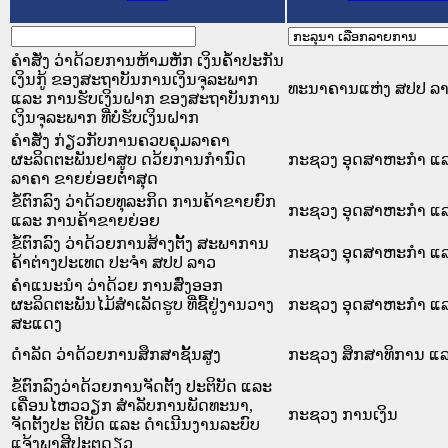
ຄຳສັ່ງ ວ່າດ້ວຍການຫ້າມຫັກ ເງິນຄ້ຳປະກັນ
ເງິນກູ້ ຂອງສະຖາບັນການເງິນຈຸລະພາກ
ທະນາຄານແຫ່ງ ສປປ ລ
ແລະ ການຮັບເງິນຝາກ ຂອງສະຖາບັນການ
ເງິນຈຸລະພາກ ທີ່ບໍ່ຮັບເງິນຝາກ
ຄຳສັ່ງ ກ່ຽວກັບການຄວບຄຸມລາຄາ
ຜະລິດຕະພັນຢາສູບ ດວ້ຍການກຳນົດ
ກະຊວງ ອຸດສາຫະກຳ ແລ
ລາຄາ ຂາຍຍ່ອຍຕ່ຳສຸດ
ຂໍ້ຕົກລົງ ວ່າດ້ວຍທຸລະກິດ ການຄ້າຂາຍຍົກ
ກະຊວງ ອຸດສາຫະກຳ ແລ
ແລະ ການຄ້າຂາຍຍ່ອຍ
ຂໍ້ຕົກລົງ ວ່າດ້ວຍການສ້າງຕັ້ງ ສະພາການ
ກະຊວງ ອຸດສາຫະກຳ ແລ
ຄ້າຕ່າງປະເທດ ປະຈຳ ສປປ ລາວ
ຄຳແນະນຳ ວ່າດ້ວຍ ການສົ່ງອອກ
ຜະລິດຕະພັນໄມ້ສຳເລັດຮູບ ທີ່ຊື້ຢູ່ງານວາງ
ກະຊວງ ອຸດສາຫະກຳ ແລ
ສະແດງ
ດຳລັດ ວ່າດ້ວຍການສຶກສາຊັ້ນສູງ
ກະຊວງ ສຶກສາທິການ ແລ
ຂໍ້ຕົກລົງວ່າດ້ວຍການຈັດຕັ້ງ ປະຕິບັດ ແລະ
ເຄື່ອນໄຫວວຽກ ສຳລັບການພັດທະນາ,
ກະຊວງ ການເງິນ
ຈັດຕັ້ງປະ ຕິບັດ ແລະ ດຳເນີນງານລະບົບ
ແຈ້ງພາສີປະຕູດຽວ