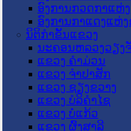
ອົງການກວດກາແຫ່ງ
ອົງການກາແດງແຫ່
ນິຕິກໍາຂັ້ນແຂວງ
ນະ​ຄອນ​ຫລວງວຽງຈ
ແຂວງ ຄໍາມ່ວນ
ແຂວງ ຈໍາປາສັກ
ແຂວງ ຊຽງຂວາງ
ແຂວງ ບໍລິຄໍາໄຊ
ແຂວງ ບໍ່ແກ້ວ
ແຂວງ ຜົ້ງສາລີ