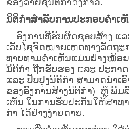
ຂອງລາຍຊື່ນິຕິກໍາດັ່ງກ່າວ.
ນິຕິກຳສຳລັບການປະກອບຄຳເຫ
ອົງການທີ່ຮັບຜິດຊອບສ້າງ ແລະ 
ເວັບ​ໄຊຈົດໝາຍເຫດທາງລັດຖະກາ
ທາບທາມຄໍາເຫັນແມ່ນຢ່າງໜ້ອຍ 6
ນິຕິກໍາ ຖືກຮັບຮອງ ແລະ ປະກາດ
ແລະ ປັບປຸງນິຕິກໍາ ສາມາດນຳເອົາຮ
ຂອງອົງການສ້າງນິຕິກຳ) ຫຼື ພິມລົງ
ເຫັນ ໃນການຮັບປະກັນໃຫ້ສາທາລ
ກຳ ໄດ້ຢ່າງງ່າຍດາຍ.