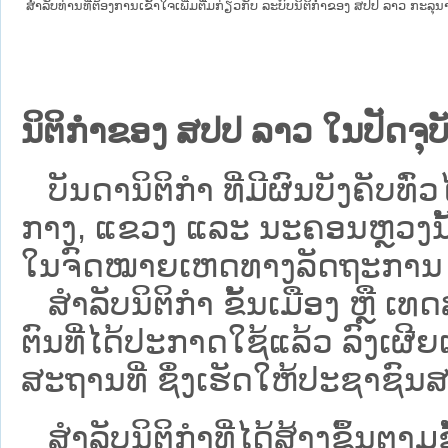
ສໍາລັບທ່ານທີ່ຕ້ອງການເຂົ້າໃຈເພີ່ມຕື່ມກ່ຽວກັບ ລະບົບນິຕິກຳຂອງ ສປປ ລາວ ກະລຸນາເຂົ
ນິຕິກຳຂອງ ສປປ ລາວ ໃນປັດຈຸບັ
ບັນດານິຕິກໍາ ທີ່ມີຜົນບັງຄັບທົ່ວໄ
ກາງ, ແຂວງ ແລະ ນະຄອນຫຼວງນັ້ນ 
ໃນຈົດໝາຍເຫດທາງລັດຖະການ ເປັ
ສຳລັບນິ​ຕິ​ກຳ ຂັ້ນເມືອງ ຫຼື 
ຕົນທີ່ໄດ້ປະກາດໃຊ້ແລ້ວ ລົງ​ເຜີຍ
ສະຖານທີ່ ຊຶ່ງເຮັດໃຫ້ປະຊາຊົນສາ
ສໍາລັບນິຕິກໍາທີ່ໄດ້ສ້າງຂຶ້ນຕາມ