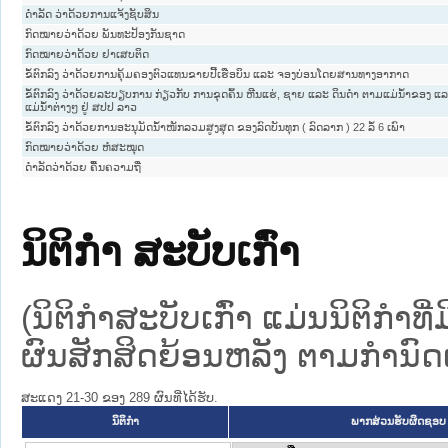
ດຳລັດ ວ່າດ້ວຍການແຈ້ງຊັບສິນ
ກົດໝາຍວ່າດ້ວຍ ພັນທະປ້ອງກັນຊາດ
ກົດໝາຍວ່າດ້ວຍ ຢາເສບຕິດ
ຂໍ້ຕົກລົງ ວ່າດ້ວຍການຄຸ້ມຄອງຕົວແທນຂາຍປີ້ເຮືອບິນ ແລະ ຈອງບ່ອນໂດຍສານທາງອາກາດ
ຂໍ້ຕົກລົງ ວ່າດ້ວຍລະບຽບການ ກ່ຽວກັບ ການຂຸດຄົ້ນ ຫີນແຮ່, ຊາຍ ແລະ ດິນດໍາ ຕາມແມ່ນໍ້າຂອງ ແ
ແມ່ນໍ້າຕ່າງໆ ຢູ່ ສປປ ລາວ
ຂໍ້ຕົກລົງ ວ່າດ້ວຍການອະນຸມັດນ້ຳໜັກລວມສູງສຸດ ຂອງລົດບັນທຸກ ( ລົດລາກ ) 22 ລໍ້ 6 ເພົາ
ກົດໝາຍວ່າດ້ວຍ ຫໍສະໝຸດ
ດຳລັດວ່າດ້ວຍ ຄື້ນຄວາມຖີ່
ນິຕິກໍາ ສະບັບເກົ່າ
(ນິຕິກໍາສະບັບເກົ່າ ແມ່ນນິຕິກໍາ
ຜົນສັກສິດຍ້ອນຫລັງ ຕາມກໍານົດເວ
ສະແດງ 21-30 ຂອງ 289 ຜົນທີ່ໄດ້ຮັບ.
ນິຕິກໍາ
ພາກສ່ວນຮັບຜິດຊອບ