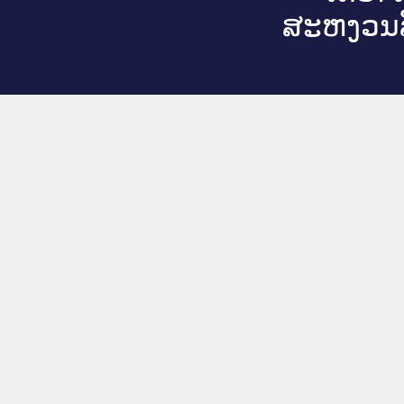
ສະ​ຫງວນ​ລ