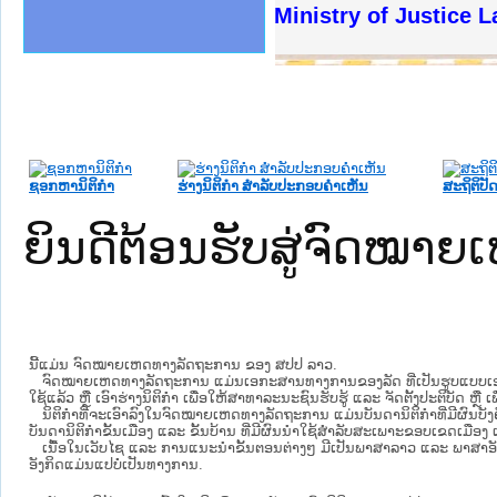
ງລັດຖະການໃຫ້ຜູ້ປະສານງານ
້ງປະຕິບັດວຽກງານຈົດໝາຍເຫດ
ງານຈົດໝາຍເຫດທາງລັດຖະການ
ງານຈົດໝາຍເຫດທາງລັດຖະການ
ລະ ເວັບໄຊຈົດໝາຍເຫດທາງ
ລະ ເວັບໄຊຈົດໝາຍເຫດທາງ
ຍເຫດທາງລັດຖະການ ໃຫ້ຜູ້
ຍເຫດທາງລັດຖະການ ໃຫ້ຜູ້
Ministry of Justice Lao PDR
ຄານສັນຕິບານປະຊາຊົນ
າຄານຕຳຫຼວດປະຊາຊົນ
ຊາຊົນ ພາກເໜືອ
ຊາຊົນ ພາກກາງ
ພາກເໜືອ
າກກາງ
ຖະການ
າກໃຕ້
ຊອກຫານິຕິກໍາ
ຮ່າງນິຕິກໍາ ສໍາລັບປະກອບຄໍາເຫັນ
ສະຖິຕິປັດ
ຍິນດີຕ້ອນຮັບສູ່ຈົດໝ
ນີ້ແມ່ນ ຈົດໝາຍເຫດທາງລັດຖະການ ຂອງ ສປປ ລາວ.
ຈົດໝາຍເຫດທາງລັດຖະການ ແມ່ນ​ເອ​ກະ​ສານ​ທາງ​ການ​ຂອງ​ລັດ ທີ່​ເປັນ​ຮູບ​ແບບ​ເອ​ເລັກ​ໂຕ​
ໃຊ້ແລ້ວ ຫຼື ເອົາຮ່າງນິຕິກໍາ ເພື່ອໃຫ້​ສາ​ທາ​ລະ​ນະ​ຊົນ​ຮັບ​ຮູ້ ແລະ ຈັດ​ຕັ້ງ​ປະ​ຕິ​ບັດ ຫ
ນິ​ຕິ​ກຳ​ທີ່​ຈະ​ເອົາ​ລົງ​ໃນ​ຈົດ​ໝາຍ​ເຫດ​ທາງ​ລັດ​ຖະ​ການ ​ແມ່ນ​ບັນ​ດາ​ນິ​ຕິ​ກຳ​ທີ່​ມີ​ຜົນ​ບັງ​
ບັນ​ດານິ​ຕິ​ກຳ​ຂັ້ນ​ເມືອງ ແລະ ຂັ້ນ​ບ້ານ ​ທີ່​ມີ​ຜົນ​ນຳ​ໃຊ້​ສຳ​ລັບ​ສະ​ເພາະ​ຂອບ​ເຂດ​ເມືອງ 
ເນື້ອໃນ​ເວັບ​ໄຊ​ ແລະ ການແນະນໍາຂັ້ນຕອນຕ່າງໆ ມີເປັນພາສາລາວ ແລະ ພາສາອັ
ອັງກິດແມ່ນແປບໍ່ເປັນທາງການ.