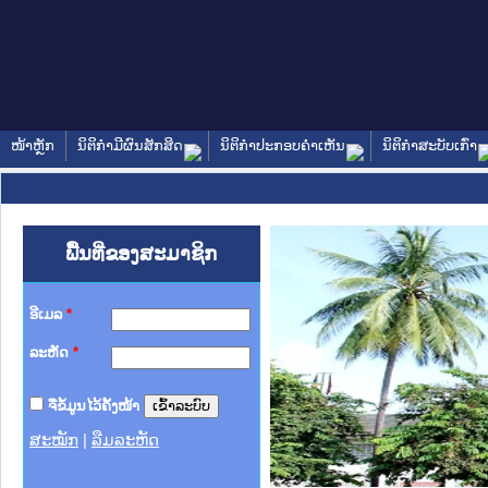
ໜ້າຫຼັກ
ນິຕິກໍາມີຜົນສັກສິດ
ນິຕິກໍາປະກອບຄໍາເຫັນ
ນິຕິກໍາສະບັບເກົ່າ
ພື້ນທີ່ຂອງສະມາຊິກ
ອີເມລ
*
ລະຫັດ
*
ຈື່ຂໍ້ມູນໄວ້ຄັ້ງໜ້າ
ສະໝັກ
|
ລືມລະຫັດ