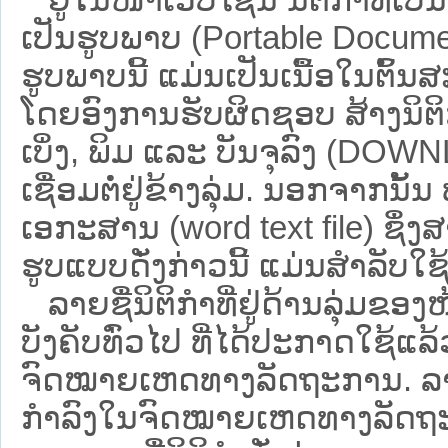
ເປັນຮູບພາບ (Portable Documen
ຮູບພາບນີ້ ແມ່ນເປັນເນື້ອໃນຕົ້
ໂດຍອົງການຮັບຜິດຊອບ ສ້າງນິຕິກ
ເບິ່ງ, ພິມ ແລະ ບັນຈຸລົງ (D
ເຊື່ອມຕໍ່ຢູ່ຂ້າງລຸ່ມ. ນອກຈາກນັ້
ເອກະສານ (word text file) ຊຶ່ງ
ຮູບແບບດັ່ງກ່າວນີ້ ແມ່ນສຳລັບໃຊ້ເປ
ລາຍຊື່ນິຕິກຳທີ່ຢູ່ດ້ານລຸ່ມຂອງ
ບັງຄັບທົ່ວໄປ ທີ່ໄດ້ປະກາດໃຊ້ແລ
ຈົດໝາຍເຫດທາງລັດຖະການ. ລາຍຊ
ກຳລົງໃນຈົດໝາຍເຫດທາງລັດຖະການ ຊ