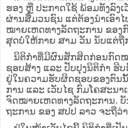
ຮອງ ຫຼື ປະກາດໃຊ້ ພ້ອມທັງລົງເ
ຜ່ານສື່ມວນຊົນ ແຕ່ຕ້ອງນໍາເອ
ໝາຍ​ເຫດ​ທາງ​ລັດ​ຖະ​ການ​ ຂອ
ສຸດບໍ່ໃຫ້ກາຍ ສາມ ວັນ ນັບແຕ່ຖື
ນິ​ຕິ​ກຳ​ທີ່​ມີ​ຜົນ​ສັກ​ສິດ​ກ່ອນ​ກົດ
ຊອບ​ສ້າງ ແລະ ປັບ​ປຸງນິ​ຕິ​ກຳ ຮີ
ຢູ່ໃນຄວາມຮັບຜິດຊອບຂອງຕົນນັ້ນ
ການ ແລະ ເວັບໄຊ​ ກົມໂຄສະນາເຜ
ຈົດໝາຍເຫດທາງລັດຖະການ. ບັນ​ດາ​ນິ​
ຖະ​ການ ຂອງ ສປ​ປ ລາວ ​ຈະຖື​ວ່າບໍ່​ມີ
ຢູ່ໃນໜ້າ​ເວັບ​ໄຊ​ນີ້ ນິຕິກຳທີ່