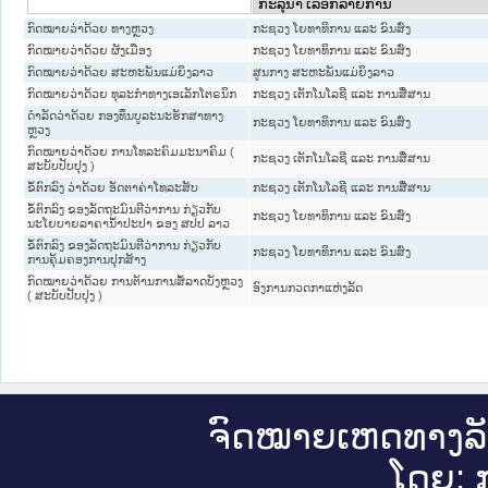
ກົດ​ໝາຍ​ວ່າ​ດ້ວຍ ທາງຫຼວງ
ກະຊວງ ໂຍທາທິການ ແລະ ຂົນສົ່ງ
ກົດ​ໝາຍ​ວ່າ​ດ້ວຍ ຜັງເມືອງ
ກະຊວງ ໂຍທາທິການ ແລະ ຂົນສົ່ງ
ກົດໝາຍວ່າດ້ວຍ ສະຫະພັນແມ່ຍິງລາວ
ສູນກາງ ສະຫະພັນແມ່ຍິງລາວ
ກົດໝາຍວ່າດ້ວຍ ທຸລະກຳທາງເອເລັກໂຕຣນິກ
ກະຊວງ ເຕັກໂນໂລຊີ ແລະ ການສື່ສານ
ດຳລັດວ່າດ້ວຍ ກອງທຶນບູລະນະຮັກສາທາງ
ກະຊວງ ໂຍທາທິການ ແລະ ຂົນສົ່ງ
ຫຼວງ
ກົດໝາຍວ່າດ້ວຍ ການໂທລະຄົມມະນາຄົມ (
ກະຊວງ ເຕັກໂນໂລຊີ ແລະ ການສື່ສານ
ສະບັບປັບປຸງ )
ຂໍ້​ຕົກ​ລົງ ວ່າ​ດ້ວຍ ອັດ​ຕາ​ຄ່າ​ໂທ​ລະ​ສັບ
ກະຊວງ ເຕັກໂນໂລຊີ ແລະ ການສື່ສານ
ຂໍ້ຕົກລົງ ຂອງລັດຖະມົນຕີວ່າການ ກ່ຽວກັບ
ກະຊວງ ໂຍທາທິການ ແລະ ຂົນສົ່ງ
ນະໂຍບາຍລາຄານ້ຳປະປາ ຂອງ ສປປ ລາວ
ຂໍ້ຕົກລົງ ຂອງລັດຖະມົນຕີວ່າການ ກ່ຽວກັບ
ກະຊວງ ໂຍທາທິການ ແລະ ຂົນສົ່ງ
ການຄຸ້ມຄອງການປຸກສ້າງ
ກົດໝາຍວ່າດ້ວຍ ການຕ້ານການສໍ້ລາດບັງຫຼວງ
ອົງການກວດກາແຫ່ງລັດ
( ສະບັບປັບປຸງ )
ຈົດ​ໝາຍ​ເຫດ​ທາງ​ລ
ໂດຍ: ກ