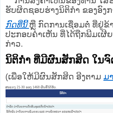
ການສົ່ງຄໍາເຫັນຂອງທ່ານ ໃສ່ຮ່
ຮັບຜິດຊອບຮ່າງນິຕິກຳ ຂອງອົງກາ
ກົດທີ່ນີ້
ຫຼື ກົດການເຊື່ອມຕໍ່ ທີ່ຢູ່
ປະກອບຄຳເຫັນ ທີ່ໄດ້ຖືກພີມເຜີຍ
ກ່າວ.
ນິຕິກໍາ ທີ່ມີຜົນສັກສິດ
(ເພື່ອໃຫ້ມີຜົນສັກສິດ ອີງຕາມ
ມາ
ສະແດງ 21-30 ຂອງ 1468 ຜົນທີ່ໄດ້ຮັບ.
ນິຕິກໍາ
ດຳລັດ ວ່າດ້ວຍການດັດສົມທຸລະກິດນ້າປະປາ
ຂໍ້ຕົກລົງ ວ່າດ້ວຍການຄຸ້ມຄອງ ແລະ ການພັດທະນາ ຂະແໜງນ້ຳປະປາ