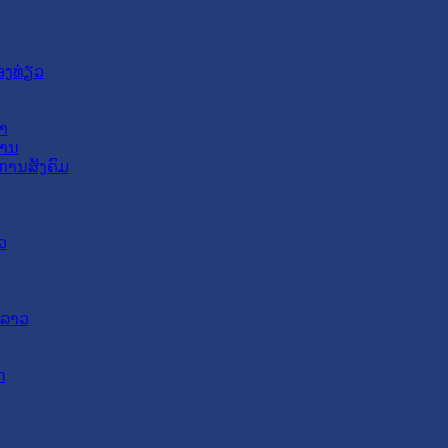
ອງທ່ຽວ
າ
ສານ
ການສັງຄົມ
ວ
ດລາວ
ດ