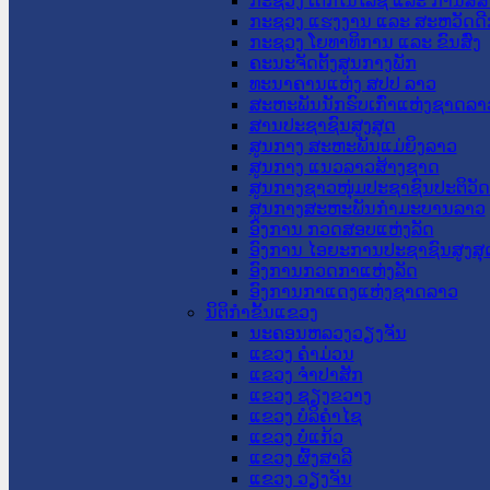
ກະຊວງ ເຕັກໂນໂລຊີ ແລະ ການສື່
ກະຊວງ ແຮງງານ ແລະ ສະຫວັດດີ
ກະຊວງ ໂຍທາທິການ ແລະ ຂົນສົ່ງ
ຄະນະຈັດຕັ້ງສູນກາງພັກ
ທະນາຄານແຫ່ງ ສປປ ລາວ
ສະຫະພັນນັກຮົບເກົ່າແຫ່ງຊາດລາ
ສານປະຊາຊົນສູງສຸດ
ສູນກາງ ສະຫະພັນແມ່ຍິງລາວ
ສູນກາງ ແນວລາວສ້າງຊາດ
ສູນກາງຊາວໜຸ່ມປະຊາຊົນປະຕິວັ
ສູນກາງສະຫະພັນກຳມະບານລາວ
ອົງການ ກວດສອບແຫ່ງລັດ
ອົງການ ໄອຍະການປະຊາຊົນສູງສຸ
ອົງການກວດກາແຫ່ງລັດ
ອົງການກາແດງແຫ່ງຊາດລາວ
ນິຕິກໍາຂັ້ນແຂວງ
ນະ​ຄອນ​ຫລວງວຽງຈັນ
ແຂວງ ຄໍາມ່ວນ
ແຂວງ ຈໍາປາສັກ
ແຂວງ ຊຽງຂວາງ
ແຂວງ ບໍລິຄໍາໄຊ
ແຂວງ ບໍ່ແກ້ວ
ແຂວງ ຜົ້ງສາລີ
ແຂວງ ວຽງຈັນ