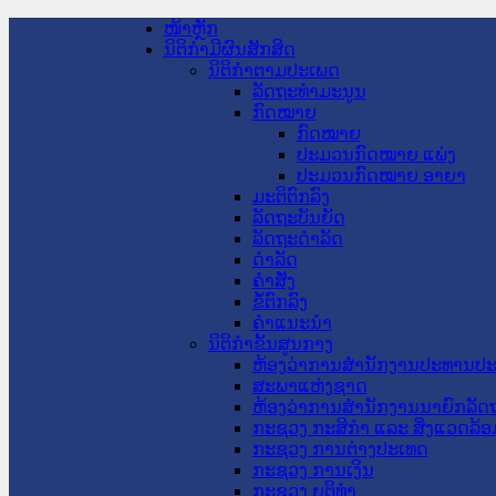
ໜ້າຫຼັກ
ນິຕິກໍາມີຜົນສັກສິດ
ນິຕິກໍາຕາມປະເພດ
ລັດຖະທໍາມະນູນ
ກົດໝາຍ
ກົດໝາຍ
ປະມວນກົດໝາຍ ແພ່ງ
ປະມວນກົດໝາຍ ອາຍາ
ມະຕິຕົກລົງ
ລັດຖະບັນຍັດ
ລັດຖະດໍາລັດ
ດໍາລັດ
ຄໍາສັ່ງ
ຂໍ້ຕົກລົງ
ຄໍາແນະນໍາ
ນິຕິກໍາຂັ້ນສູນກາງ
ຫ້ອງວ່າການສໍານັກງານປະທານປ
ສະພາແຫ່ງຊາດ
ຫ້ອງວ່າການສຳນັກງານນາຍົກລັດຖ
ກະຊວງ ກະສິກຳ ແລະ ສິ່ງແວດລ້ອ
ກະຊວງ ການຕ່າງປະເທດ
ກະຊວງ ການເງິນ
ກະຊວງ ຍຸຕິທໍາ