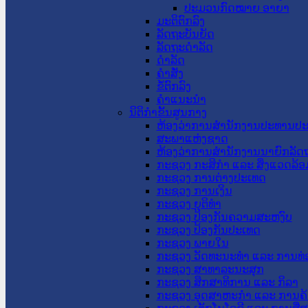
ປະມວນກົດໝາຍ ອາຍາ
ມະຕິຕົກລົງ
ລັດຖະບັນຍັດ
ລັດຖະດໍາລັດ
ດໍາລັດ
ຄໍາສັ່ງ
ຂໍ້ຕົກລົງ
ຄໍາແນະນໍາ
ນິຕິກຳຂັ້ນສູນກາງ
ຫ້ອງວ່າການສໍານັກງານປະທານປ
ສະພາແຫ່ງຊາດ
ຫ້ອງວ່າການສຳນັກງານນາຍົກລັດຖ
ກະຊວງ ກະສິກຳ ແລະ ສິ່ງແວດລ້ອ
ກະຊວງ ການຕ່າງປະເທດ
ກະຊວງ ການເງິນ
ກະຊວງ ຍຸຕິທໍາ
ກະຊວງ ປ້ອງກັນຄວາມສະຫງົບ
ກະຊວງ ປ້ອງກັນປະເທດ
ກະຊວງ ພາຍໃນ
ກະຊວງ ວັດທະນະທຳ ແລະ ການທ່
ກະຊວງ ສາທາລະນະສຸກ
ກະຊວງ ສຶກສາທິການ ແລະ ກິລາ
ກະຊວງ ອຸດສາຫະກຳ ແລະ ການຄ້