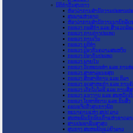
ນິຕິກໍາຂັ້ນສູນກາງ
ຫ້ອງວ່າການສໍານັກງານປະທານປ
ສະພາແຫ່ງຊາດ
ຫ້ອງວ່າການສຳນັກງານນາຍົກລັດຖ
ກະຊວງ ກະສິກຳ ແລະ ສິ່ງແວດລ້ອ
ກະຊວງ ການຕ່າງປະເທດ
ກະຊວງ ການເງິນ
ກະຊວງ ຍຸຕິທໍາ
ກະຊວງ ປ້ອງກັນຄວາມສະຫງົບ
ກະຊວງ ປ້ອງກັນປະເທດ
ກະຊວງ ພາຍໃນ
ກະຊວງ ວັດທະນະທຳ ແລະ ການທ່
ກະຊວງ ສາທາລະນະສຸກ
ກະຊວງ ສຶກສາທິການ ແລະ ກິລາ
ກະຊວງ ອຸດສາຫະກຳ ແລະ ການຄ້
ກະຊວງ ເຕັກໂນໂລຊີ ແລະ ການສື່
ກະຊວງ ແຮງງານ ແລະ ສະຫວັດດີ
ກະຊວງ ໂຍທາທິການ ແລະ ຂົນສົ່ງ
ຄະນະຈັດຕັ້ງສູນກາງພັກ
ທະນາຄານແຫ່ງ ສປປ ລາວ
ສະຫະພັນນັກຮົບເກົ່າແຫ່ງຊາດລາ
ສານປະຊາຊົນສູງສຸດ
ສູນກາງ ສະຫະພັນແມ່ຍິງລາວ