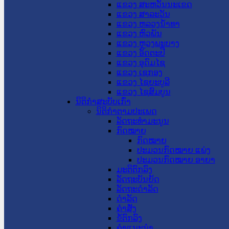
ແຂວງ ສະຫວັນນະເຂດ
ແຂວງ ສາລະວັນ
ແຂວງ ຫລວງນໍ້າທາ
ແຂວງ ຫົວພັນ
ແຂວງ ຫຼວງພະບາງ
ແຂວງ ອັດຕະປື
ແຂວງ ອຸດົມໄຊ
ແຂວງ ເຊກອງ
ແຂວງ ໄຊຍະບູລີ
ແຂວງ ໄຊສົມບູນ
ນິຕິກໍາສະບັບເກົ່າ
ນິຕິກຳຕາມປະເພດ
ລັດຖະທໍາມະນູນ
ກົດໝາຍ
ກົດໝາຍ
ປະມວນກົດໝາຍ ແພ່ງ
ປະມວນກົດໝາຍ ອາຍາ
ມະຕິຕົກລົງ
ລັດຖະບັນຍັດ
ລັດຖະດໍາລັດ
ດໍາລັດ
ຄໍາສັ່ງ
ຂໍ້ຕົກລົງ
ຄໍາແນະນໍາ