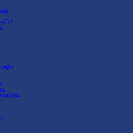
ະເທດ
ະມົນຕີ
ມ
ອງທ່ຽວ
າ
ສານ
ການສັງຄົມ
ວ