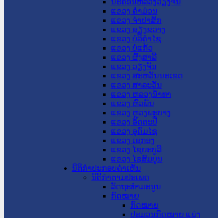
ນະ​ຄອນ​ຫລວງວຽງຈັນ
ແຂວງ ຄໍາມ່ວນ
ແຂວງ ຈໍາປາສັກ
ແຂວງ ຊຽງຂວາງ
ແຂວງ ບໍລິຄໍາໄຊ
ແຂວງ ບໍ່ແກ້ວ
ແຂວງ ຜົ້ງສາລີ
ແຂວງ ວຽງຈັນ
ແຂວງ ສະຫວັນນະເຂດ
ແຂວງ ສາລະວັນ
ແຂວງ ຫລວງນໍ້າທາ
ແຂວງ ຫົວພັນ
ແຂວງ ຫຼວງພະບາງ
ແຂວງ ອັດຕະປື
ແຂວງ ອຸດົມໄຊ
ແຂວງ ເຊກອງ
ແຂວງ ໄຊຍະບູລີ
ແຂວງ ໄຊສົມບູນ
ນິຕິກໍາປະກອບຄໍາເຫັນ
ນິຕິກໍາຕາມປະເພດ
ລັດຖະທໍາມະນູນ
ກົດໝາຍ
ກົດໝາຍ
ປະມວນກົດໝາຍ ແພ່ງ