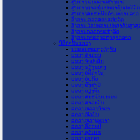
ສູນກາງ ແນວລາວສ້າງຊາດ
ສູນກາງຊາວໜຸ່ມປະຊາຊົນປະຕິວັ
ສູນກາງສະຫະພັນກຳມະບານລາວ
ອົງການ ກວດສອບແຫ່ງລັດ
ອົງການ ໄອຍະການປະຊາຊົນສູງສຸ
ອົງການກວດກາແຫ່ງລັດ
ອົງການກາແດງແຫ່ງຊາດລາວ
ນິຕິກໍາຂັ້ນແຂວງ
ນະ​ຄອນ​ຫລວງວຽງຈັນ
ແຂວງ ຄໍາມ່ວນ
ແຂວງ ຈໍາປາສັກ
ແຂວງ ຊຽງຂວາງ
ແຂວງ ບໍລິຄໍາໄຊ
ແຂວງ ບໍ່ແກ້ວ
ແຂວງ ຜົ້ງສາລີ
ແຂວງ ວຽງຈັນ
ແຂວງ ສະຫວັນນະເຂດ
ແຂວງ ສາລະວັນ
ແຂວງ ຫລວງນໍ້າທາ
ແຂວງ ຫົວພັນ
ແຂວງ ຫຼວງພະບາງ
ແຂວງ ອັດຕະປື
ແຂວງ ອຸດົມໄຊ
ແຂວງ ເຊກອງ