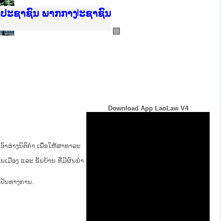
ບັນຍຸຕິທຳແຫ່ງຊາດ
າປະຊາຊົນ ພາກເໜືອ
ການ
ກາງ
ຕ້
ິທະຍາຄານຕຳຫຼວດປະຊາຊົນ
ທະຍາຄານສັນຕິບານປະຊາຊົນ
ພາກເໜືອ
າປະຊາຊົນ ພາກກາງ
Download App LaoLaw V4
ົາຮ່າງນິຕິກໍາ ເພື່ອໃຫ້​ສາ​ທາ​ລະ​
້ນ​ເມືອງ ແລະ ຂັ້ນ​ບ້ານ ​ທີ່​ມີ​ຜົນ​ນຳ​
່ເປັນທາງການ.