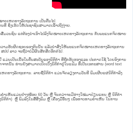
ຈົດໝາຍເຫດທາງລັດຖະການ ເປັນ​ຕົ້ນ​ໄປ.
ນທີ່ ຊຶ່ງເຮັດໃຫ້ປະຊາຊົນສາມາດເຂົ້າເຖິງງ່າຍ.
່ຜ່ານສື່ມວນຊົນ ແຕ່ຕ້ອງນໍາເອົາໄປລົງຈົດໝາຍເຫດທາງລັດຖະການ ກັບ​ພະແນກຈົດ​ໝາຍ​
ໄປທີ່ຢູ່ໃນຄວາມຮັບຜິດຊອບຂອງຕົນນັ້ນ ແລ້ວນໍາສົ່ງໃຫ້​ພະແນກຈົດ​ໝາຍ​ເຫດ​ທາງ​ລັດ​ຖະ​ການ
 ​ຈະຖື​ວ່າບໍ່​ມີ​ຜົນ​ສັກ​ສິດ​ອີກ​ຕໍ່​ໄປ.
ບນີ້ ແມ່ນເປັນເນື້ອໃນຕົ້ນສະບັບຂອງນິຕິກໍາ ທີ່ຖືກຮັບຮອງແລະ ປະກາດໃຊ້ ໂດຍອົງການ
ກຈາກນັ້ນ ທ່ານຍັງສາມາດເປີດເບິ່ງນິຕິກຳຢູ່ໃນແຟ້ມ ທີ່ເປັນເອກະສານ (word text
ໝາຍເຫດທາງລັດຖະການ. ລາຍຊື່ນິຕິກຳ ແມ່ນຈັດລຽງຕາມວັນທີ ພິມເຜີຍແຜ່ນິຕິກຳລົງ
ເຫັນແມ່ນຢ່າງໜ້ອຍ 60 ວັນ ຫຼື ຈົນກວ່າຈະມີຮ່າງໃໝ່ມາປ່ຽນແທນ ຫຼື ນິຕິກໍາ
ິກຳ) ຫຼື ພິມລົງໃນສື່ສິ່ງພິມ ຫຼື ເຄື່ອງມືອື່ນໆ ເພື່ອທາບທາມຄໍາເຫັນ ໃນການ
.