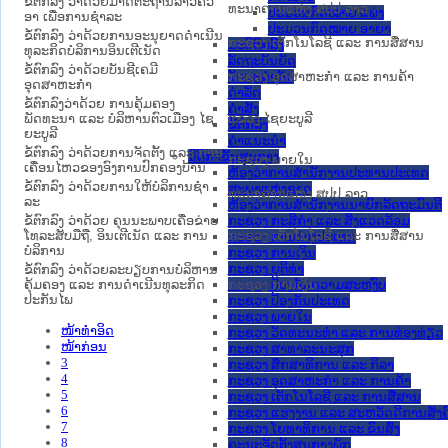
ຂໍ້ຕົກລົງ ວ່າດ້ວຍມາດຕະຖານລາວຄິວ
ທະນາຄານແຫ່ງ ສປປ ລາວ
ປະມວນກົດໝາຍ ແພ່ງ
ອາ ເພື່ອການຊໍາລະ
ປະມວນກົດໝາຍ ອາຍາ
ຂໍ້ຕົກລົງ ວ່າດ້ວຍການອະນຸຍາດດຳເນີນ
ກະຊວງ ເຕັກໂນໂລຊີ ແລະ ການສື່ສານ
ມະຕິຕົກລົງ
ທຸລະກິດບໍລິການອິນເຕີເນັດ
ລັດຖະບັນຍັດ
ຂໍ້ຕົກລົງ ວ່າດ້ວຍບັນຊີເຄມີ
ກະຊວງ ອຸດສາຫະກຳ ແລະ ການຄ້າ
ລັດຖະດໍາລັດ
ອຸດສາຫະກຳ
ດໍາລັດ
ຂໍ້ຕົກລົງວ່າດ້ວຍ ການຄຸ້ມຄອງ
ຄໍາສັ່ງ
ພັດທະນາ ແລະ ບໍລິຫານຕົວເມືອງ ໄຊ
ແຂວງ ໄຊຍະບູລີ
ຂໍ້ຕົກລົງ
ຍະບູລີ
ຄໍາແນະນໍາ
ຂໍ້ຕົກລົງ ວ່າດ້ວຍການຈັດຕັ້ງ ແລະ ການ
ນິຕິກໍາຂັ້ນສູນກາງ
ກະຊວງ ພາຍໃນ
ເຄື່ອນໄຫວຂອງອົງການປົກຄອງບ້ານ
ຫ້ອງວ່າການສໍານັກງານປະທານປະເທດ
ຂໍ້ຕົກລົງ ວ່າດ້ວຍການໃຫ້ບໍລິການຊໍາ
ສະພາແຫ່ງຊາດ
ທະນາຄານແຫ່ງ ສປປ ລາວ
ລະ
ຫ້ອງວ່າການສຳນັກງານນາຍົກລັດຖະມົນຕີ
ຂໍ້ຕົກລົງ ວ່າດ້ວຍ ຄຸນນະພາບເຄື່ອຂ່າຍ
ກະຊວງ ກະສິກຳ ແລະ ສິ່ງແວດລ້ອມ
ໂທລະສັບມືຖື, ອິນເຕີເນັດ ແລະ ການ
ກະຊວງ ເຕັກໂນໂລຊີ ແລະ ການສື່ສານ
ກະຊວງ ການຕ່າງປະເທດ
ບໍລິການ
ກະຊວງ ການເງິນ
ກະຊວງ ຍຸຕິທໍາ
ຂໍ້ຕົກລົງ ວ່າດ້ວຍລະບຽບການບໍລິຫານ
ຄຸ້ມຄອງ ແລະ ການດຳເນີນທຸລະກິດ
ກະຊວງ ການເງິນ
ກະຊວງ ປ້ອງກັນຄວາມສະຫງົບ
ປະກັນໄພ
ກະຊວງ ປ້ອງກັນປະເທດ
ກະຊວງ ພາຍໃນ
ໜ້າທໍາອິດ
ກະຊວງ ວັດທະນະທຳ ແລະ ການທ່ອງທ່ຽວ
ໜ້າກ່ອນ
ກະຊວງ ສາທາລະນະສຸກ
3
ກະຊວງ ສຶກສາທິການ ແລະ ກິລາ
4
ກະຊວງ ອຸດສາຫະກຳ ແລະ ການຄ້າ
5
ກະຊວງ ເຕັກໂນໂລຊີ ແລະ ການສື່ສານ
6
ກະຊວງ ແຮງງານ ແລະ ສະຫວັດດີການສັງຄ
7
ກະຊວງ ໂຍທາທິການ ແລະ ຂົນສົ່ງ
8
ຄະນະຈັດຕັ້ງສູນກາງພັກ