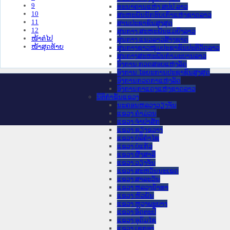
9
ທະນາຄານແຫ່ງ ສປປ ລາວ
10
ສະຫະພັນນັກຮົບເກົ່າແຫ່ງຊາດລາວ
11
ສານປະຊາຊົນສູງສຸດ
12
ສູນກາງ ສະຫະພັນແມ່ຍິງລາວ
ໜ້າຕໍ່ໄປ
ສູນກາງ ແນວລາວສ້າງຊາດ
ໜ້າສຸດທ້າຍ
ສູນກາງຊາວໜຸ່ມປະຊາຊົນປະຕິວັດລາວ
ສູນກາງສະຫະພັນກຳມະບານລາວ
ອົງການ ກວດສອບແຫ່ງລັດ
ອົງການ ໄອຍະການປະຊາຊົນສູງສຸດ
ອົງການກວດກາແຫ່ງລັດ
ອົງການກາແດງແຫ່ງຊາດລາວ
ນິຕິກໍາຂັ້ນແຂວງ
ນະ​ຄອນ​ຫລວງວຽງຈັນ
ແຂວງ ຄໍາມ່ວນ
ແຂວງ ຈໍາປາສັກ
ແຂວງ ຊຽງຂວາງ
ແຂວງ ບໍລິຄໍາໄຊ
ແຂວງ ບໍ່ແກ້ວ
ແຂວງ ຜົ້ງສາລີ
ແຂວງ ວຽງຈັນ
ແຂວງ ສະຫວັນນະເຂດ
ແຂວງ ສາລະວັນ
ແຂວງ ຫລວງນໍ້າທາ
ແຂວງ ຫົວພັນ
ແຂວງ ຫຼວງພະບາງ
ແຂວງ ອັດຕະປື
ແຂວງ ອຸດົມໄຊ
ແຂວງ ເຊກອງ