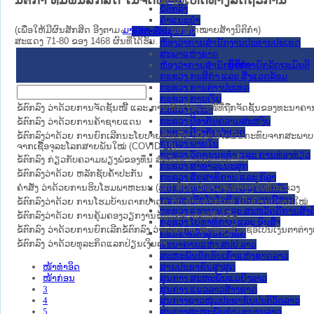
ນິຕິກໍາ ທີ່ມີຜົນສັກສິດ ໃນຈົດໝາຍເຫດທາງລັດຖະການ
ຂໍ້ຕົກລົງ
ຄໍາແນະນໍາ
(ເພື່ອໃຫ້ມີຜົນສັກສິດ ອີງຕາມ
ມາດ​ຕາ 108
ຂອງກົດໝາຍສ້າງນິຕິກໍາ)
ນິຕິກຳຂັ້ນສູນກາງ
ສະແດງ 71-80 ຂອງ 1468 ຜົນທີ່ໄດ້ຮັບ.
ຫ້ອງວ່າການສໍານັກງານປະທານປະເທດ
ສະພາແຫ່ງຊາດ
ຫ້ອງວ່າການສຳນັກງານນາຍົກລັດຖະມົນຕີ
ນິຕິກໍາ
ກະຊວງ ກະສິກຳ ແລະ ສິ່ງແວດລ້ອມ
ກະຊວງ ການຕ່າງປະເທດ
ກະຊວງ ການເງິນ
ຂໍ້ຕົກລົງ ວ່າດ້ວຍການຈັດຊັ້ນໜີ້ ແລະ ການຫັກເງິນແຮໜີ້ທີ່ຖືກຈັດຊັ້ນຂອງທະນາຄາ
ກະຊວງ ຍຸຕິທໍາ
ກະຊວງ ປ້ອງກັນຄວາມສະຫງົບ
ຂໍ້ຕົກລົງ ວ່າດ້ວຍການຄ້າຊາຍແດນ
ກະຊວງ ປ້ອງກັນປະເທດ
ຂໍ້ຕົກລົງວ່າດ້ວຍ ການຍົກເລີກນະໂຍບາຍສິນເຊື່ອ ເພື່ອແກ້ໄຂຜົນກະທົບຈາກ
ກະຊວງ ພາຍໃນ
ຈາກເຊື້ອຈຸລະໂລກສາຍພັນໃໝ່ (COVID-19)
ກະຊວງ ວັດທະນະທຳ ແລະ ການທ່ອງທ່ຽວ
ຂໍ້ຕົກລົງ ກ່ຽວກັບຄວາມພຽງພໍຂອງທຶນ ສຳລັບທະນາຄານທຸລະກິດ
ກະຊວງ ສາທາລະນະສຸກ
ຂໍ້ຕົກລົງວ່າດ້ວຍ ຫລັກຊັບຄ້ຳປະກັນ
ກະຊວງ ສຶກສາທິການ ແລະ ກິລາ
ຄຳສັ່ງ ວ່າດ້ວຍການຮິບໂຮມພາຫະນະ (ລົດ) ທີ່ຢຶດໄວ້ຕາມຈຸດຕ່າງໆໃນທົ່ວແຂວງ
ກະຊວງ ອຸດສາຫະກຳ ແລະ ການຄ້າ
ກະຊວງ ເຕັກໂນໂລຊີ ແລະ ການສື່ສານ
ຂໍ້ຕົກລົງວ່າດ້ວຍ ການໂຮມບ້ານດາກປາດຸກ ກັບ ບ້ານດາກເບນ ເປັນບ້ານປາດຸກໃໝ່
ກະຊວງ ແຮງງານ ແລະ ສະຫວັດດີການສັງຄ
ຂໍ້ຕົກລົງວ່າດ້ວຍ ການຄຸ້ມຄອງວຽກງານຂໍ້ມູນຂ່າວສານສິນເຊື່ອ
ກະຊວງ ໂຍທາທິການ ແລະ ຂົນສົ່ງ
ຂໍ້ຕົກລົງ ວ່າດ້ວຍການຍົກເລີກຂໍ້ຕົກລົງ ວ່າດ້ວຍການສະໜອງສິນເຊື່ອເປັນເງິນຕ
ຄະນະຈັດຕັ້ງສູນກາງພັກ
ຂໍ້ຕົກລົງ ວ່າດ້ວຍທຸລະກິດແລກປ່ຽນເງິນຕາ
ທະນາຄານແຫ່ງ ສປປ ລາວ
ສະຫະພັນນັກຮົບເກົ່າແຫ່ງຊາດລາວ
ໜ້າທໍາອິດ
ສານປະຊາຊົນສູງສຸດ
ໜ້າກ່ອນ
ສູນກາງ ສະຫະພັນແມ່ຍິງລາວ
3
ສູນກາງ ແນວລາວສ້າງຊາດ
4
ສູນກາງຊາວໜຸ່ມປະຊາຊົນປະຕິວັດລາວ
5
ສູນກາງສະຫະພັນກຳມະບານລາວ