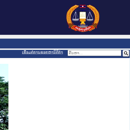
ເຊື່ອມຕໍ່ການຊອກຫານິຕິກຳ