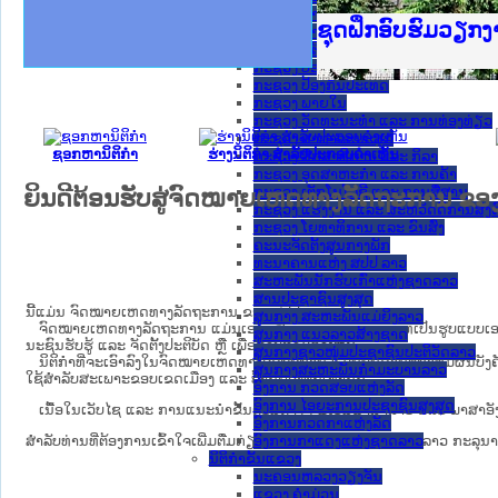
ກະຊວງ ການຕ່າງປະເທດ
Ministry of Just
ເຜີຍແຜ່ວັບໄຊຈົດ
ກະຊວງຍຸຕິທຳ
ຊຸດຝຶກອົບຮົມວຽກ
ກອງປະຊຸມທົບທວນຄ
ຝຶກອົບຮົມ ຜູ່ປະ
ຝຶກອົບຮົມ ຜູ່ປະ
ເຜີຍແຜ່ແອັບກົດໝ
ເຜີຍແຜ່ແອັບກົດໝ
ຍົກລະດັບວຽກງານຈ
ຊຸດຝຶກອົບຮົມວຽກ
ກະຊວງ ການເງິນ
ກະຊວງ ຍຸຕິທໍາ
ກະຊວງ ປ້ອງກັນຄວາມສະຫງົບ
ກະຊວງ ປ້ອງກັນປະເທດ
ກະຊວງ ພາຍໃນ
ກະຊວງ ວັດທະນະທຳ ແລະ ການທ່ອງທ່ຽວ
ກະຊວງ ສາທາລະນະສຸກ
ຊອກຫານິຕິກໍາ
ຮ່າງນິຕິກໍາ ສໍາລັບປະກອບຄໍາເຫັນ
ກະຊວງ ສຶກສາທິການ ແລະ ກິລາ
ກະຊວງ ອຸດສາຫະກຳ ແລະ ການຄ້າ
ກະຊວງ ເຕັກໂນໂລຊີ ແລະ ການສື່ສານ
ຍິນດີຕ້ອນຮັບສູ່ຈົດໝາຍເຫດທາງລັດຖະການ ຂອ
ກະຊວງ ແຮງງານ ແລະ ສະຫວັດດີການສັງຄ
ກະຊວງ ໂຍທາທິການ ແລະ ຂົນສົ່ງ
ຄະນະຈັດຕັ້ງສູນກາງພັກ
ທະນາຄານແຫ່ງ ສປປ ລາວ
ສະຫະພັນນັກຮົບເກົ່າແຫ່ງຊາດລາວ
ສານປະຊາຊົນສູງສຸດ
ນີ້ແມ່ນ ຈົດໝາຍເຫດທາງລັດຖະການ ຂອງ ສປປ ລາວ.
ສູນກາງ ສະຫະພັນແມ່ຍິງລາວ
ຈົດໝາຍເຫດທາງລັດຖະການ ແມ່ນ​ເອ​ກະ​ສານ​ທາງ​ການ​ຂອງ​ລັດ ທີ່​ເປັນ​ຮູບ​ແບບ​ເອ​ເລັກ​ໂຕ​ຣ​
ສູນກາງ ແນວລາວສ້າງຊາດ
ນະ​ຊົນ​ຮັບ​ຮູ້ ແລະ ຈັດ​ຕັ້ງ​ປະ​ຕິ​ບັດ ຫຼື ເພື່ອທາບທາມຄໍາເຫັນ.
ສູນກາງຊາວໜຸ່ມປະຊາຊົນປະຕິວັດລາວ
ນິ​ຕິ​ກຳ​ທີ່​ຈະ​ເອົາ​ລົງ​ໃນ​ຈົດ​ໝາຍ​ເຫດ​ທາງ​ລັດ​ຖະ​ການ ​ແມ່ນ​ບັນ​ດາ​ນິ​ຕິ​ກຳ​ທີ່​ມີ​ຜົນ​ບັງ​ຄັ
ສູນກາງສະຫະພັນກຳມະບານລາວ
ໃຊ້​ສຳ​ລັບ​ສະ​ເພາະ​ຂອບ​ເຂດ​ເມືອງ ແລະ ບ້ານ​ຂອງ​ຕົນ​ເທົ່າ​ນັ້ນ.
ອົງການ ກວດສອບແຫ່ງລັດ
ອົງການ ໄອຍະການປະຊາຊົນສູງສຸດ
ເນື້ອໃນ​ເວັບ​ໄຊ​ ແລະ ການແນະນໍາຂັ້ນຕອນຕ່າງໆ ມີເປັນພາສາລາວ ແລະ ພາສາອັງ
ອົງການກວດກາແຫ່ງລັດ
ອົງການກາແດງແຫ່ງຊາດລາວ
ສໍາລັບທ່ານທີ່ຕ້ອງການເຂົ້າໃຈເພີ່ມຕື່ມກ່ຽວກັບ ລະບົບນິຕິກຳຂອງ ສປປ ລາວ ກະລຸນາເຂົ
ນິຕິກໍາຂັ້ນແຂວງ
ນະ​ຄອນ​ຫລວງວຽງຈັນ
ແຂວງ ຄໍາມ່ວນ