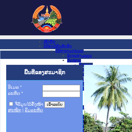
ໜ້າຫຼັກ
ນິຕິກໍາມີຜົນສັກສິດ
ນິຕິກໍາຕາມປະເພດ
ລັດຖະທໍາມະນູນ
ກົດໝາຍ
ກົດໝາຍ
ປະມວນກົດໝາຍ ແພ່ງ
ພື້ນທີ່ຂອງສະມາຊິກ
ປະມວນກົດໝາຍ ອາຍາ
ມະຕິຕົກລົງ
ລັດຖະບັນຍັດ
ອີເມລ
*
ລັດຖະດໍາລັດ
ລະຫັດ
*
ດໍາລັດ
ຄໍາສັ່ງ
ຂໍ້ຕົກລົງ
ຈື່ຂໍ້ມູນໄວ້ຄັ້ງໜ້າ
ຄໍາແນະນໍາ
ສະໝັກ
|
ລືມລະຫັດ
ນິຕິກໍາຂັ້ນສູນກາງ
ຫ້ອງວ່າການສໍານັກງານປະທານປະເທດ
ສະພາແຫ່ງຊາດ
ຫ້ອງວ່າການສຳນັກງານນາຍົກລັດຖະມົນຕີ
ກະຊວງ ກະສິກຳ ແລະ ສິ່ງແວດລ້ອມ