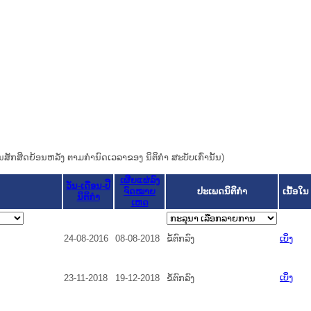
ຜົນສັກສິດຍ້ອນຫລັງ ຕາມກໍານົດເວລາຂອງ ນິຕິກໍາ ສະບັບເກົ່ານັ້ນ)
ເຜີຍແຜ່ລົງ
ວັນ-ເດືອນ-ປີ
ຈົດໝາຍ
ປະເພດນິຕິກຳ
ເນື້ອໃນ
ນິຕິກໍາ
ເຫດ
24-08-2016
08-08-2018
ຂໍ້ຕົກລົງ
ເບິ່ງ
ເບິ່ງ
23-11-2018
19-12-2018
ຂໍ້ຕົກລົງ