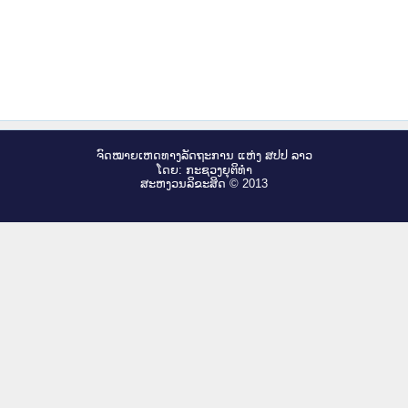
ຈົດ​ໝາຍ​ເຫດ​ທາງ​ລັດ​ຖະ​ການ ແຫ່ງ ສ​ປ​ປ ລາວ
ໂດຍ: ກະ​ຊວງຍຸ​ຕິ​ທຳ
ສະ​ຫງວນ​ລິ​ຂະ​ສິດ © 2013