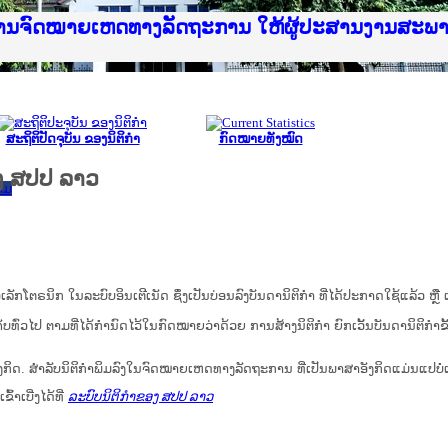
ice Lao PDR
ໝາຍເຫດທາງລັດຖະການ ແລະ ແອັບກົດໝາຍລາວ ທີ່ ສະຖາ
ງານຈົດໝາຍເຫດທາງລັດຖະການ ໃຫ້ຜູ້ປະສານງານສະພ
ືນການຈັດຕັ້ງປະຕິບັດວຽກງານຈົດໝາຍເຫດທາງລັດຖະ
ສານງານວຽກງານຈົດໝາຍເຫດທາງລັດຖະການ ສຳລັບ ພາກ
ສານງານວຽກງານຈົດໝາຍເຫດທາງລັດຖະການ ສຳລັບ ພາກໃ
າຍລາວ ແລະ ເວັບໄຊຈົດໝາຍເຫດທາງລັດຖະການ ທີ່ ວ
າຍລາວ ແລະ ເວັບໄຊຈົດໝາຍເຫດທາງລັດຖະການ ທີ່ ວິ
ົດໝາຍເຫດທາງລັດຖະການໃຫ້ຜູ້ປະສານງານຂັ້ນແຂວງ
ງານຈົດໝາຍເຫດທາງລັດຖະການ ໃຫ້ຜູ້ປະສານງານສະພ
ສະຖິຕິປັດຈຸບັນ ຂອງນິຕິກໍາ
ກົດໝາຍທັງໝົດ
ງ ສປປ ລາວ
ົມ
ນິກ ໃນ​ລະ​ບົບ​ອິນ​ເຕີ​ເນັດ ຊຶ່ງ​ເປັນ​ບ່ອນ​ລົງ​ບັນ​ດາ​ນິ​ຕິ​ກຳ ທີ່ໄດ້ປະກາດໃຊ້ແລ້ວ ຫຼື ເອ
ບ​ທົ່ວ​ໄປ ຕາມ​ທີ່​ໄດ້​ກຳ​ນົດ​ໄວ້​ໃນ​ກົດ​ໝາຍ​ວ່າ​ດ້ວຍ​ ການ​ສ້າງ​ນິ​ຕິ​ກຳ ຍົກ​ເວັ້ນ​ບັນ​ດານິ​ຕິ​ກຳ​ຂັ
ກິດ. ສໍາລັບນິຕິກຳພິມລົງໃນຈົດໝາຍເຫດທາງລັດຖະການ ທີ່ເປັນພາສາອັງກິດແມ່ນແປບໍ
້າເບີ່ງໄດ້ທີ່
ລະບົບນິຕິກຳຂອງ ສປປ ລາວ