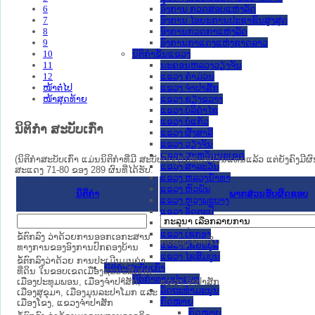
6
ອົງການ ກວດສອບແຫ່ງລັດ
7
ອົງການ ໄອຍະການປະຊາຊົນສູງສຸດ
8
ອົງການກວດກາແຫ່ງລັດ
9
ອົງການກາແດງແຫ່ງຊາດລາວ
10
ນິຕິກໍາຂັ້ນແຂວງ
11
ນະ​ຄອນ​ຫລວງວຽງຈັນ
12
ແຂວງ ຄໍາມ່ວນ
ໜ້າຕໍ່ໄປ
ແຂວງ ຈໍາປາສັກ
ໜ້າສຸດທ້າຍ
ແຂວງ ຊຽງຂວາງ
ແຂວງ ບໍລິຄໍາໄຊ
ແຂວງ ບໍ່ແກ້ວ
ນິຕິກໍາ ສະບັບເກົ່າ
ແຂວງ ຜົ້ງສາລີ
ແຂວງ ວຽງຈັນ
ແຂວງ ສະຫວັນນະເຂດ
(ນິຕິກໍາສະບັບເກົ່າ ແມ່ນນິຕິກໍາທີ່ມີ ສະບັບປັບປຸງໃໝ່ມາປ່ຽນແທນແລ້ວ ແຕ່ຍັງຄົງມີ
ແຂວງ ສາລະວັນ
ສະແດງ 71-80 ຂອງ 289 ຜົນທີ່ໄດ້ຮັບ.
ແຂວງ ຫລວງນໍ້າທາ
ແຂວງ ຫົວພັນ
ນິຕິກໍາ
ພາກສ່ວນຮັບຜິດຊອບ
ແຂວງ ຫຼວງພະບາງ
ແຂວງ ອັດຕະປື
ແຂວງ ອຸດົມໄຊ
ແຂວງ ເຊກອງ
ຂໍ້ຕົກລົງ ວ່າດ້ວຍການອອກເອກະສານ
ກະຊວງ ພາຍໃນ
ແຂວງ ໄຊຍະບູລີ
ທາງການຂອງອົງການປົກຄອງບ້ານ
ແຂວງ ໄຊສົມບູນ
ຂໍ້ຕົກລົງວ່າດ້ວຍ ການປະເມີນມູນຄ່າ
ນິຕິກໍາສະບັບເກົ່າ
ທີ່ດິນ ໃນຂອບເຂດເມືອງຊະນະສົມບູນ,
ນິຕິກຳຕາມປະເພດ
ເມືອງປະທຸມພອນ, ເມືອງຈຳປາສັກ,
ແຂວງ ຈໍາປາສັກ
ລັດຖະທໍາມະນູນ
ເມືອງສຸຂຸມາ, ເມືອງມຸນລະປາໂມກ ແລະ
ກົດໝາຍ
ເມືອງໂຂງ, ແຂວງຈຳປາສັກ
ກົດໝາຍ