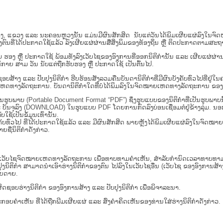
ນ​ສູນ​ກາງ, ແຂວງ ແລະ ນະຄອນຫຼວງນັ້ນ ແມ່ນມີຜົນສັກສິດ ນັບ​ແຕ່​ວັນໄດ້ພິມເຜີຍແຜ່ລົງໃນ
ນທີ່ໄດ້ປະກາດໃຊ້ແລ້ວ ລົງ​ເຜີຍແຜ່​ຜ່ານ​ສື່ສິ່ງພິມຂອງທ້ອງຖິ່ນ ຫຼື ຕິດປະກາດຕາມສະຖາ
ັນຮັບ ຮອງ ຫຼື ປະກາດໃຊ້ ພ້ອມທັງລົງເວັບໄຊຂອງອົງການທີ່ອອກນິຕິກໍານັ້ນ ແລະ ເຜີຍແຜ
ກາຍ ສາມ ວັນ ນັບແຕ່ຖືກຮັບຮອງ ຫຼື ປະກາດໃຊ້ ເປັນຕົ້ນໄປ.
ນ​ຮັບ​ຜິດ​ຊອບ​ສ້າງ ແລະ ປັບ​ປຸງນິ​ຕິ​ກຳ ຮີບຮ້ອນສັງລວມຄືນບັນດານິຕິກໍາທີ່ມີຜົນບັງຄັບທົ່ວ
ານ. ບັນ​ດາ​ນິ​ຕິ​ກຳ​ໃດ​ທີ່ບໍ່​ໄດ້​ພິມ​ລົງ​ໃນ​ຈົດ​ໝາຍ​ເຫດ​ທາງ​ລັດ​ຖະ​ການ ຂອງ ສປ​ປ ລາວ
່ເປັນຮູບພາບ (Portable Document Format “PDF”) ຊຶ່ງຮູບແບບຂອງນິຕິກໍາທີ່ເປັນຮູບພາ
ລະ ບັນຈຸລົງ (DOWNLOAD) ໃນຮູບແບບ PDF ໂດຍການກົດລົງບ່ອນເຊື່ອມຕໍ່ຢູ່ຂ້າງລຸ່ມ. ນອ
ໃຊ້ເປັນຂໍ້ມູນເທົ່ານັ້ນ.
ບັງຄັບທົ່ວໄປ ທີ່ໄດ້ປະກາດໃຊ້ແລ້ວ ແລະ ມີຜົນສັກສິດ ພາຍຫຼັງໄດ້ພິມເຜີຍແຜ່ລົງໃນຈົດ
ື່ນິຕິກໍາດັ່ງກ່າວ.
ເວັບ​ໄຊຈົດໝາຍເຫດທາງລັດຖະການ ເພື່ອທາບທາມຄຳເຫັນ, ສໍາລັບກໍານົດເວລາທາບທາມຄໍາ
ໍາ ສາມາດນຳເອົາຮ່າງນິຕິກຳຂອງຕົນ ໄປລົງໃນ​ເວັບ​ໄຊ​ອື່ນ (ເວັບ​ໄຊ​ ຂອງອົງການສ້າງນິຕ
າຍດາຍ.
ດຊອບຮ່າງນິຕິກຳ ຂອງອົງການສ້າງ ແລະ ປັບປຸງນິຕິກຳ ເພື່ອພິຈາລະນາ.
ັບການປະກອບຄຳເຫັນ ທີ່ໄດ້ຖືກພີມເຜີຍແຜ່ ແລະ ສົ່ງຄຳຄິດເຫັນຂອງທ່ານໃສ່ຮ່າງນິຕິກຳດັ່ງກ່າວ