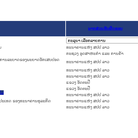
ພາກສ່ວນຮັບຜິດຊອບ
ນ
ທະນາຄານແຫ່ງ ສປປ ລາວ
ກະຊວງ ອຸດສາຫະກຳ ແລະ ການຄ້າ
ສະພາບການລະບາດຂອງພະຍາດອັກເສບປອດ
ທະນາຄານແຫ່ງ ສປປ ລາວ
ທະນາຄານແຫ່ງ ສປປ ລາວ
ທະນາຄານແຫ່ງ ສປປ ລາວ
ແຂວງ ອັດຕະປື
ແຂວງ ອັດຕະປື
ົມ
ທະນາຄານແຫ່ງ ສປປ ລາວ
າຕ່າງປະເທດ ຂອງທະນາຄານທຸລະກິດ
ທະນາຄານແຫ່ງ ສປປ ລາວ
ທະນາຄານແຫ່ງ ສປປ ລາວ