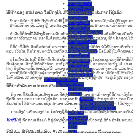
ແຂວງ ຈໍາປາສັກ
ແຂວງ ຊຽງຂວາງ
ນິຕິກຳຂອງ ສປປ ລາວ ໃນປັດຈຸບັນ ທີ່ຖືກ​ຮັບ​ຮອງ ແລະ ປະກາດໃຊ້ແລ້ວ
ແຂວງ ບໍລິຄໍາໄຊ
ແຂວງ ບໍ່ແກ້ວ
ບັນດານິຕິກໍາ ທີ່ມີຜົນບັງຄັບທົ່ວໄປທີ່ໄດ້ຖືກ​ຮັບ​ຮອງ ຫຼື ປະກາດໃຊ້ແລ້ວ ຢູ່ຂັ້
ແຂວງ ຜົ້ງສາລີ
ສຳລັບນິ​ຕິ​ກຳ ຂັ້ນເມືອງ ຫຼື ເທດ​ສະ​ບານ ແລະ ບ້ານ ແມ່ນສາມາດນຳເອົານິຕິກຳຂອງຕົ
ແຂວງ ວຽງຈັນ
ແຂວງ ສະຫວັນນະເຂດ
ສໍາລັບນິຕິກໍາທີ່ໄດ້ສ້າງຂຶ້ນຕາມຂັ້ນຕອນເລັ່ງລັດ ອາດມີຜົນສັກສິດທັນທີນັບແຕ່ວ
ແຂວງ ສາລະວັນ
ເຫດ​ທາງ​ລັດ​ຖະ​ການ​ ຂອງກົມໂຄສະນາເຜີຍແຜ່ກົດໝາຍ ກະຊວງຍຸຕິທໍາ ຊ້າສຸດບໍ່ໃຫ້
ແຂວງ ຫລວງນໍ້າທາ
ແຂວງ ຫົວພັນ
ນິ​ຕິ​ກຳ​ທີ່​ມີ​ຜົນ​ສັກ​ສິດ​ກ່ອນ​ກົດ​ໝາຍ​ວ່າ​ດ້ວຍ​ ການ​ສ້າງ​ນິ​ຕິ​ກຳ ຂໍໃຫ້ອົງ​ກາ
ແລະ ເວັບໄຊ​ ກົມໂຄສະນາເຜີຍແຜ່ກົດໝາຍ ກະຊວງຍຸຕິທໍາ ເພື່ອພິມລົງໃນຈົດໝາຍເຫດທາງລັດຖະກ
ແຂວງ ຫຼວງພະບາງ
ແຂວງ ອັດຕະປື
ຢູ່ໃນໜ້າ​ເວັບ​ໄຊ​ນີ້ ນິຕິກຳທີ່ເປັນສະບັບທາງການ ແມ່ນຢູ່ໃນຮູບແບບຂອງນິຕິກໍາທີ
ແຂວງ ອຸດົມໄຊ
ຮັບຜິດຊອບ ສ້າງນິຕິກຳດັ່ງກ່າວ. ສະບັບທີ່ເປັນທາງການນີ້ ສາມາດເປີດເບິ່ງ, ພິມ ແ
ແຂວງ ເຊກອງ
file) ຊຶ່ງສາມາດຄົ້ນຫາຂໍ້ມູນໄດ້ ແຕ່ວ່າເອກະສານທີ່ຢູ່ໃນຮູບແບບດັ່ງກ່າວນີ້ ແມ່ນສຳລັບ
ແຂວງ ໄຊຍະບູລີ
ລາຍຊື່ນິຕິກຳທີ່ຢູ່ດ້ານລຸ່ມຂອງໜ້ານີ້ ແມ່ນສະແດງໃຫ້ເຫັນບັນດານິຕິກຳທີ່ມີຜົນ
ແຂວງ ໄຊສົມບູນ
ໃນຈົດໝາຍເຫດທາງລັດຖະການ ຊຶ່ງນິຕິກຳທີ່ຖືກພິມລົງຄັ້ງຫຼ້າສຸດ ຈະຢູ່ເທິງສຸດຂອງລາຍຊ
ນິຕິກໍາປະກອບຄໍາເຫັນ
ນິຕິກໍາຕາມປະເພດ
ນິຕິກຳສຳລັບການປະກອບຄຳເຫັນ
ລັດຖະທໍາມະນູນ
ກົດໝາຍ
ອົງການທີ່ຮັບຜິດຊອບສ້າງ ແລະ ປັບປຸງນິຕິກຳ ສາມາດນຳເອົາຮ່າງນິຕິກຳມາລົງໃນ​
ກົດໝາຍ
ຖືກຮັບຮອງ ແລະ ປະກາດໃຊ້ແລ້ວ. ນອກຈາກນັ້ນ ອົງການຮັບຜິດຊອບສ້າງ ແລະ ປັບປຸງນິຕິກ
ຮັບປະກັນໃຫ້ສາທາລະນະຊົນ ສາມາດເຂົ້າປະກອບຄໍາເຫັນໃສ່ຮ່າງນິຕິກຳ ໄດ້ຢ່າງງ່
ປະມວນກົດໝາຍ ແພ່ງ
ປະມວນກົດໝາຍ ອາຍາ
ການສົ່ງຄໍາເຫັນຂອງທ່ານ ໃສ່ຮ່າງນິຕິກຳດັ່ງກ່າວ ແມ່ນຈະຖືກສົ່ງໄປຫາຄະນະຮັບຜິ
ມະຕິຕົກລົງ
ລັດຖະບັນຍັດ
ກົດທີ່ນີ້
ຫຼື ກົດການເຊື່ອມຕໍ່ ທີ່ຢູ່ຂ້າງເທີງຂອງໜ້ານີ້ ເພື່ອເບີ່ງຮ່າງນິຕິກໍາ ສໍາລ
ລັດຖະດໍາລັດ
ດໍາລັດ
ຄໍາສັ່ງ