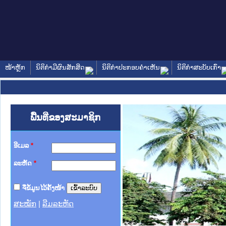
ໜ້າຫຼັກ
ນິຕິກໍາມີຜົນສັກສິດ
ນິຕິກໍາປະກອບຄໍາເຫັນ
ນິຕິກໍາສະບັບເກົ່າ
ພື້ນທີ່ຂອງສະມາຊິກ
ອີເມລ
*
ລະຫັດ
*
ຈື່ຂໍ້ມູນໄວ້ຄັ້ງໜ້າ
ສະໝັກ
|
ລືມລະຫັດ