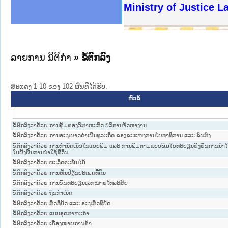
ງລັດຖະການໃຫ້ຜູ້ປະສານງານ
ງປະຕິບັດວຽກງານຈົດໝາຍເຫດ
ານຈົດໝາຍເຫດທາງລັດຖະການ
ານຈົດໝາຍເຫດທາງລັດຖະການ
ະ ເວັບໄຊຈົດໝາຍເຫດທາງ
ະ ເວັບໄຊຈົດໝາຍເຫດທາງ
ເຫດທາງລັດຖະການ ໃຫ້ຜູ້
ເຫດທາງລັດຖະການ ໃຫ້ຜູ້
Ministry of Justice 
ານສັນຕິບານປະຊາຊົນ
ຄານຕຳຫຼວດປະຊາຊົນ
າຊົນ ພາກເໜືອ
ຊາຊົນ ພາກກາງ
າກເໜືອ
າກກາງ
ະການ
າກໃຕ້
ລາຍການ ນິຕິກໍາ
» ຂໍ້ຕົກລົງ
ສະແດງ 1-10 ຂອງ 102 ຜົນທີ່ໄດ້ຮັບ.
ຫົວຂໍ້
ຂໍ້ຕົກລົງວ່າດ້ວຍ ການຄຸ້ມຄອງວິສາຫະກິດ ບໍລິການຈັດຫາງານ
ຂໍ້ຕົກລົງວ່າດ້ວຍ ການອະນຸຍາດດຳເນີນທຸລະກິດ ຂອງຂະແໜງການໂຍທາທິການ ແລະ ຂົນສົ່ງ
ຂໍ້ຕົກລົງວ່າດ້ວຍ ການກຳນົດເນື້ອໃນແບບພິມ ແລະ ການພິມຕາມແບບພິມໃບທະບຽນຢັ້ງຢືນການນຳໃຊ
ໃບຢັ້ງຢືນການນຳໃຊ້ທີ່ດິນ
ຂໍ້ຕົກລົງວ່າດ້ວຍ ຜະລິດຕະພັນໄມ້
ຂໍ້ຕົກລົງວ່າດ້ວຍ ການຫັນປ່ຽນປະເພດທີ່ດິນ
ຂໍ້ຕົກລົງວ່າດ້ວຍ ການຂຶ້ນທະບຽນເລກໝາຍໂທລະສັບ
ຂໍ້ຕົກລົງວ່າດ້ວຍ ຖິ່ນກໍາເນີດ
ຂໍ້ຕົກລົງວ່າດ້ວຍ ສິດທິບັດ ແລະ ອະນຸສິດທິບັດ
ຂໍ້ຕົກລົງວ່າດ້ວຍ ແບບອຸດສາຫະກໍາ
ຂໍ້ຕົກລົງວ່າດ້ວຍ ເຄື່ອງໝາຍການຄ້າ