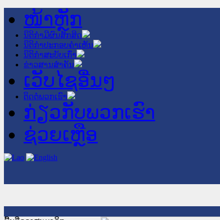
ໜ້າຫຼັກ
ນິຕິກໍາມີຜົນສັກສິດ
ນິຕິກໍາປະກອບຄໍາເຫັນ
ນິຕິກໍາສະບັບເກົ່າ
ຂ່າວສານສໍາຄັນ
ເວັບໄຊອື່ນໆ
ຕິດຕໍ່ພວກເຮົາ
ກ່ຽວກັບພວກເຮົາ
ຊ່ວຍເຫຼືອ