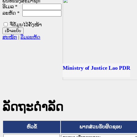
ພື້ນທີ່ຂອງສະມາຊິກ
ອີເມລ
*
ລະຫັດ
*
ຈື່ຂໍ້ມູນໄວ້ຄັ້ງໜ້າ
ສະໝັກ
|
ລືມລະຫັດ
ັດຖະການໃຫ້ຜູ້ປະສານງານ
ປະຕິບັດວຽກງານຈົດໝາຍເຫດ
ນຈົດໝາຍເຫດທາງລັດຖະການ
ນຈົດໝາຍເຫດທາງລັດຖະການ
 ເວັບໄຊຈົດໝາຍເຫດທາງ
 ເວັບໄຊຈົດໝາຍເຫດທາງ
ຫດທາງລັດຖະການ ໃຫ້ຜູ້
ຫດທາງລັດຖະການ ໃຫ້ຜູ້
Ministry of Justice Lao PDR
ນສັນຕິບານປະຊາຊົນ
ານຕຳຫຼວດປະຊາຊົນ
ຊົນ ພາກເໜືອ
າຊົນ ພາກກາງ
ກເໜືອ
ກາງ
ການ
ໃຕ້
ລັດຖະດໍາລັດ
ຫົວຂໍ້
ພາກສ່ວນຮັບຜິດຊອບ