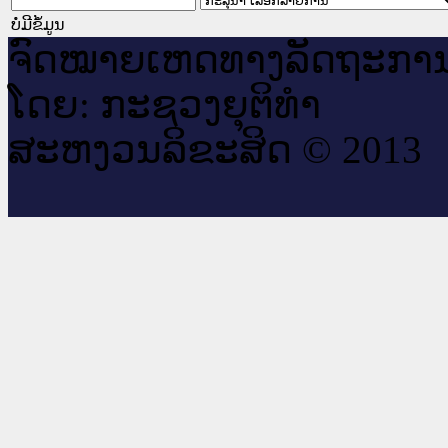
ບໍ່ມີຂໍ້ມູນ
ຈົດ​ໝາຍ​ເຫດ​ທາງ​ລັດ​ຖະ​ກາ
ໂດຍ: ກະ​ຊວງຍຸ​ຕິ​ທຳ
ສະ​ຫງວນ​ລິ​ຂະ​ສິດ © 2013