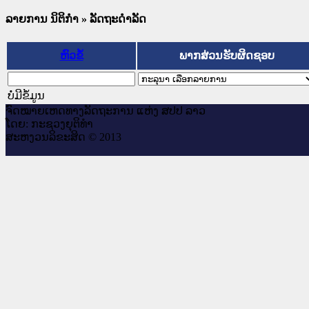
ລາຍການ ນິຕິກໍາ
» ລັດຖະດໍາລັດ
ຫົວຂໍ້
ພາກສ່ວນຮັບຜິດຊອບ
ບໍ່ມີຂໍ້ມູນ
ຈົດ​ໝາຍ​ເຫດ​ທາງ​ລັດ​ຖະ​ການ ແຫ່ງ ສ​ປ​ປ ລາວ
ໂດຍ: ກະ​ຊວງຍຸ​ຕິ​ທຳ
ສະ​ຫງວນ​ລິ​ຂະ​ສິດ © 2013