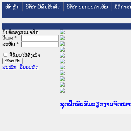
ໜ້າຫຼັກ
ນິຕິກໍາມີຜົນສັກສິດ
ນິຕິກໍາປະກອບຄໍາເຫັນ
ນິຕິກໍາສ
ພື້ນທີ່ຂອງສະມາຊິກ
ອີເມລ
*
ລະຫັດ
*
ຈື່ຂໍ້ມູນໄວ້ຄັ້ງໜ້າ
ສະໝັກ
|
ລືມລະຫັດ
Ministry of Justice Lao PD
ເຜີຍແຜ່ວັບໄຊຈົດໝາຍເຫດທາ
ກະຊວງຍຸຕິທຳ
ຊຸດຝຶກອົບຮົມວຽກງານຈົດໝ
ກອງປະຊຸມທົບທວນຄືນການຈັ
ຝຶກອົບຮົມ ຜູ່ປະສານງານວ
ຝຶກອົບຮົມ ຜູ່ປະສານງານວຽ
ເຜີຍແຜ່ແອັບກົດໝາຍລາວ ແລ
ເຜີຍແຜ່ແອັບກົດໝາຍລາວ ແລ
ຍົກລະດັບວຽກງານຈົດໝາຍເຫ
ຊຸດຝຶກອົບຮົມວຽກງານຈົດໝ