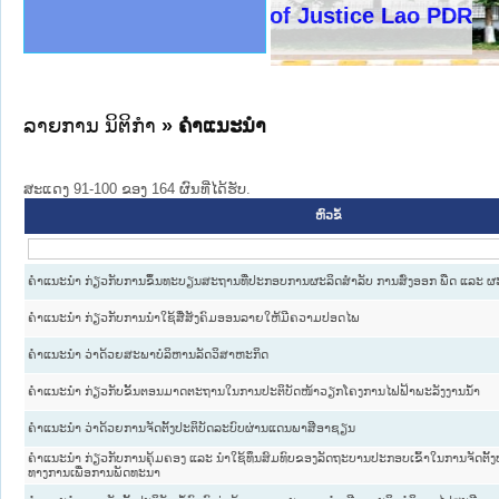
ງລັດຖະການໃຫ້ຜູ້ປະສານງານ
ງປະຕິບັດວຽກງານຈົດໝາຍເຫດ
ານຈົດໝາຍເຫດທາງລັດຖະການ
ານຈົດໝາຍເຫດທາງລັດຖະການ
ະ ເວັບໄຊຈົດໝາຍເຫດທາງ
ະ ເວັບໄຊຈົດໝາຍເຫດທາງ
ເຫດທາງລັດຖະການ ໃຫ້ຜູ້
ເຫດທາງລັດຖະການ ໃຫ້ຜູ້
Ministry of Justice Lao PDR
ານສັນຕິບານປະຊາຊົນ
ຄານຕຳຫຼວດປະຊາຊົນ
າຊົນ ພາກເໜືອ
ຊາຊົນ ພາກກາງ
າກເໜືອ
າກກາງ
ະການ
າກໃຕ້
ລາຍການ ນິຕິກໍາ
» ຄໍາແນະນໍາ
ສະແດງ 91-100 ຂອງ 164 ຜົນທີ່ໄດ້ຮັບ.
ຫົວຂໍ້
ຄໍາແນະນໍາ ກ່ຽວກັບການຂຶ້ນທະບຽນສະຖານທີ່ປະກອບການຜະລິດສໍາລັບ ການສົ່ງອອກ ພືດ ແລະ ຜ
ຄໍາແນະນໍາ ກ່ຽວກັບການນໍາໃຊ້ສື່ສັງຄົມອອນລາຍໃຫ້ມີຄວາມປອດໄພ
ຄໍາແນະນໍາ ວ່າດ້ວຍສະພາບໍລິຫານລັດວິສາຫະກິດ
ຄໍາແນະນໍາ ກ່ຽວກັບຂັ້ນຕອນມາດຕະຖານໃນການປະຕິບັດໜ້າວຽກໂຄງການໄຟຟ້າພະລັງງານນໍ້າ
ຄໍາແນະນໍາ ວ່າດ້ວຍການຈັດຕັ້ງປະຕິບັດລະບົບຜ່ານແດນພາສີອາຊຽນ
ຄໍາແນະນໍາ ກ່ຽວກັບການຄຸ້ມຄອງ ແລະ ນໍາໃຊ້ທຶນສົມທົບຂອງລັດຖະບານປະກອບເຂົ້າໃນການຈັດຕັ້ງ
ທາງການເພື່ອການພັດທະນາ