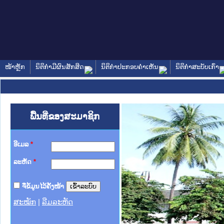
ໜ້າຫຼັກ
ນິຕິກໍາມີຜົນສັກສິດ
ນິຕິກໍາປະກອບຄໍາເຫັນ
ນິຕິກໍາສະບັບເກົ່າ
ພື້ນທີ່ຂອງສະມາຊິກ
ອີເມລ
*
ລະຫັດ
*
ຈື່ຂໍ້ມູນໄວ້ຄັ້ງໜ້າ
ສະໝັກ
|
ລືມລະຫັດ