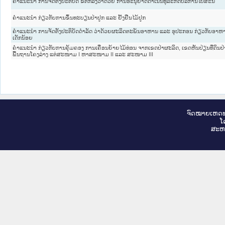
ຄໍາແນະນໍາ ການຈັດຕັ້ງປະຕິບັດ ຂໍ້ຕົກລົງວ່າດ້ວຍ ການອະນຸຍາດດໍາເນີນທຸລະກິດບໍລິການໄປສະນີ
ຄໍາແນະນໍາ ກ່ຽວກັບການຂຶ້ນທະບຽນປ່າປູກ ແລະ ຢັ້ງຢືນໄມ້ປູກ
ຄໍາແນະນໍາ ການຈັດຕັ້ງປະຕິບັດດໍາລັດ ວ່າດ້ວຍຜະລິດຕະພັນອາຫານ ແລະ ອຸປະກອນ ກ່ຽວກັບອາຫາ
ເດັກນ້ອຍ
ຄໍາແນະນໍາ ກ່ຽວກັບການຄຸ້ມຄອງ ການເຄື່ອນຍ້າຍໄມ້ທ່ອນ ຈາກເຂດປ່າຜະລິດ, ເຂດຫັນປ່ຽນທີ່ດິນປ່າ
ພື້ນຖານໂຄງລ່າງ ແຕ່ສະໜາມ I ຫາສະໜາມ II ແລະ ສະໜາມ III
ຈົດ​ໝາຍ​ເຫດ​ທ
ໂ
ສະ​ຫ