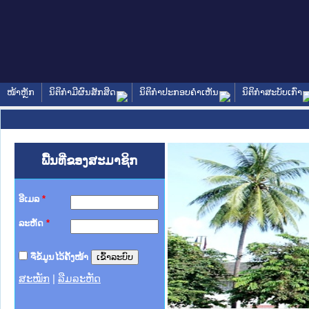
ໜ້າຫຼັກ
ນິຕິກໍາມີຜົນສັກສິດ
ນິຕິກໍາປະກອບຄໍາເຫັນ
ນິຕິກໍາສະບັບເກົ່າ
ພື້ນທີ່ຂອງສະມາຊິກ
ອີເມລ
*
ລະຫັດ
*
ຈື່ຂໍ້ມູນໄວ້ຄັ້ງໜ້າ
ສະໝັກ
|
ລືມລະຫັດ