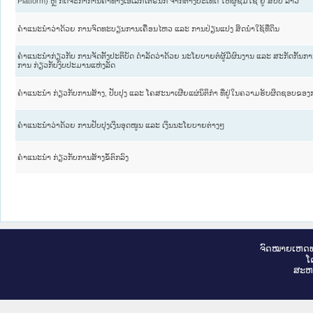
Platform) ຫຼື ກິດຈະກຳການຄ້າທາງເອເລັກໂຕຣນິກ ຈາກຕ່າງປະເທດ ໃຫ້ຜູ້ຊົມໃຊ້ ຢູ່ ສປປ ລາວ
ຄຳແນະນຳວ່າດ້ວຍ ການຈົດທະບຽນການເຄື່ອນໄຫວ ແລະ ການປ່ຽນແປງ ສິດນຳໃຊ້ທີ່ດິນ
ຄຳແນະນຳກ່ຽວກັບ ການຈັດຕັ້ງປະຕິບັດ ດຳລັດວ່າດ້ວຍ ນະໂຍບາຍຕໍ່ຜູ້ມີຜົນງານ ແລະ ສະກັດກັ
ການ ກ່ຽວກັບງົບປະມານແຫ່ງລັດ
ຄຳແນະນຳ ກ່ຽວກັບການສ້າງ, ປັບປຸງ ແລະ ໂຄສະນາເຜີຍແຜ່ນິຕິກຳ ທີ່ຢູ່ໃນຄວາມຮັບຜິດຊອບຂອ
ຄຳແນະນຳວ່າດ້ວຍ ການປັບປຸງເງິນອຸດໜູນ ແລະ ເງິນນະໂຍບາຍຕ່າງໆ
ຄຳແນະນຳ ກ່ຽວກັບການສ້າງຂໍ້ຕົກລົງ
ຈົດ​ໝາຍ​ເຫດ​ທ
ໂ
ສະ​ຫ