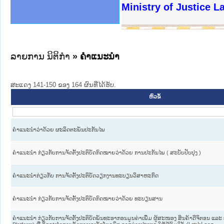
ງລັດຖະການໃຫ້ຜູ້ປະສານງານ
ງປະຕິບັດວຽກງານຈົດໝາຍເຫດ
ານຈົດໝາຍເຫດທາງລັດຖະການ
ານຈົດໝາຍເຫດທາງລັດຖະການ
ະ ເວັບໄຊຈົດໝາຍເຫດທາງ
ະ ເວັບໄຊຈົດໝາຍເຫດທາງ
ເຫດທາງລັດຖະການ ໃຫ້ຜູ້
ເຫດທາງລັດຖະການ ໃຫ້ຜູ້
Ministry of Justice L
ານສັນຕິບານປະຊາຊົນ
ຄານຕຳຫຼວດປະຊາຊົນ
າຊົນ ພາກເໜືອ
ຊາຊົນ ພາກກາງ
າກເໜືອ
າກກາງ
ະການ
າກໃຕ້
ລາຍການ ນິຕິກໍາ
» ຄໍາແນະນໍາ
ສະແດງ 141-150 ຂອງ 164 ຜົນທີ່ໄດ້ຮັບ.
ຫົວຂໍ້
ຄຳແນະນຳວ່າດ້ວຍ ຜະລິດຕະພັນປະກັນໄພ
ຄຳແນະນຳ ກ່ຽວກັບການຈັດຕັ້ງປະຕິບັດກົດໝາຍວ່າດ້ວຍ ການປະກັນໄພ ( ສະບັບປັບປຸງ )
ຄໍາແນະນໍາກ່ຽວກັບ ການຈັດຕັ້ງປະຕິບັດວຽກງານທະບຽນວິສາຫະກິດ
ຄຳແນະນຳ ກ່ຽວກັບການຈັດຕັ້ງປະຕິບັດກົດໝາຍວ່າດ້ວຍ ທະບຽນສານ
ຄຳແນະນຳ ກ່ຽວກັບການຈັດຕັ້ງປະຕິບັດພັນທະອາກອນມູນຄ່າເພີ່ມ ຜູ້ສະໜອງ ສິນຄ້າດີຈິຕອນ ແລະ ບ