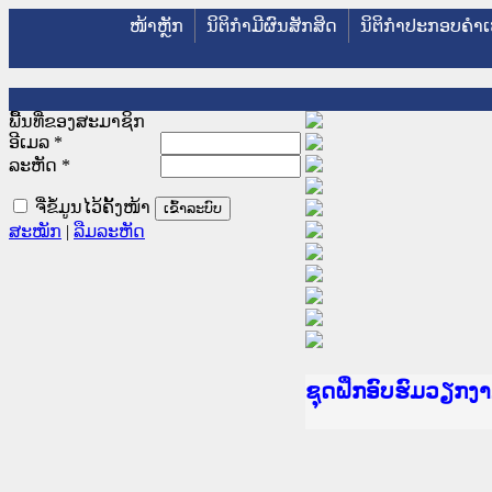
ໜ້າຫຼັກ
ນິຕິກໍາມີຜົນສັກສິດ
ນິຕິກໍາປະກອບຄໍາເ
ພື້ນທີ່ຂອງສະມາຊິກ
ອີເມລ
*
ລະຫັດ
*
ຈື່ຂໍ້ມູນໄວ້ຄັ້ງໜ້າ
ສະໝັກ
|
ລືມລະຫັດ
Ministry of Justic
ເຜີຍແຜ່ວັບໄຊຈົດໝ
ກະຊວງຍຸຕິທຳ
ຊຸດຝຶກອົບຮົມວຽກ
ກອງປະຊຸມທົບທວນຄື
ຝຶກອົບຮົມ ຜູ່ປະສ
ຝຶກອົບຮົມ ຜູ່ປະສ
ເຜີຍແຜ່ແອັບກົດໝາ
ເຜີຍແຜ່ແອັບກົດໝາ
ຍົກລະດັບວຽກງານຈ
ຊຸດຝຶກອົບຮົມວຽກ