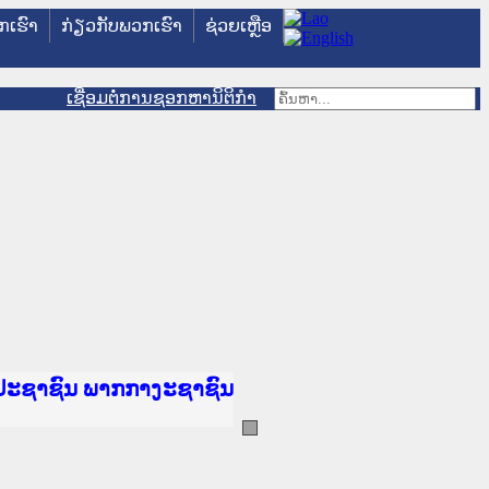
ວກເຮົາ
ກ່ຽວກັບພວກເຮົາ
ຊ່ວຍເຫຼືອ
ເຊື່ອມຕໍ່ການຊອກຫານິຕິກຳ
ັນຍຸຕິທຳແຫ່ງຊາດ
ປະຊາຊົນ ພາກເໜືອ
ານ
າງ
້
ທະຍາຄານຕຳຫຼວດປະຊາຊົນ
ະຍາຄານສັນຕິບານປະຊາຊົນ
າກເໜືອ
ປະຊາຊົນ ພາກກາງ