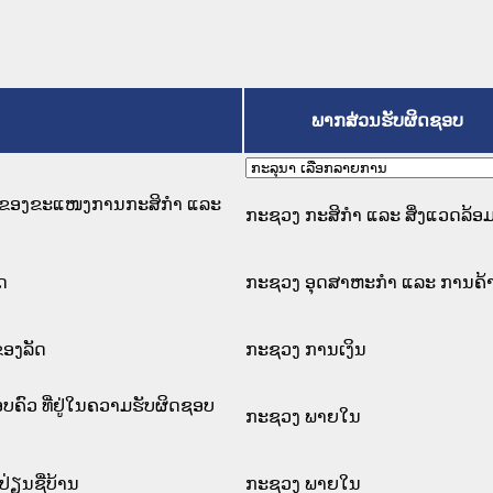
ພາກສ່ວນຮັບຜິດຊອບ
ານຂອງຂະແໜງການກະສິກຳ ແລະ
ກະຊວງ ກະສິກຳ ແລະ ສິ່ງແວດລ້ອ
ສດ
ກະຊວງ ອຸດສາຫະກຳ ແລະ ການຄ້
ຂອງລັດ
ກະຊວງ ການເງິນ
ຄົວ ທີ່ຢູ່ໃນຄວາມຮັບຜິດຊອບ
ກະຊວງ ພາຍໃນ
່ຽນຊື່ບ້ານ
ກະຊວງ ພາຍໃນ