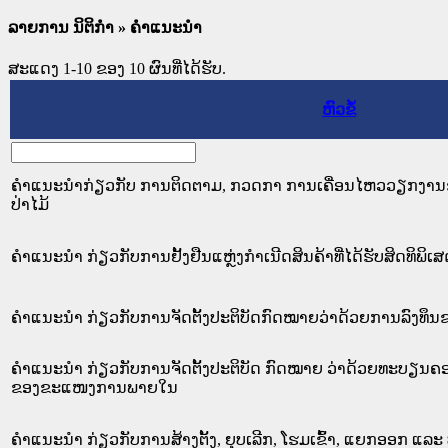
ລາຍການ ນິຕິກໍາ
» ຄໍາແນະນໍາ
ສະແດງ 1-10 ຂອງ 10 ຜົນທີ່ໄດ້ຮັບ.
ຫົວຂໍ້
ຄຳແນະນຳກ່ຽວກັບ ການຕິດຕາມ, ກວດກາ ການເຄື່ອນໄຫວວຽກງ
ປ່າໄມ້
ຄໍາແນະນໍາ ກ່ຽວກັບການຢັ້ງຢືນແຫຼ່ງກໍາເນີດສິນຄ້າທີ່ໄດ້ຮັບສິດທິພິເ
ຄຳແນະນຳ ກ່ຽວກັບການຈັດຕັ້ງປະຕິບັດກົດໝາຍວ່າດ້ວຍການລົງທຶນ
ຄຳແນະນຳ ກ່ຽວກັບການຈັດຕັ້ງປະຕິບັດ ກົດໝາຍ ວ່າດ້ວຍທະບຽນຄອບ
ຂອງຂະແໜງການພາຍໃນ
ຄຳແນະນຳ ກ່ຽວກັບການສ້າງຕັ້ງ, ຍຸບເລີກ, ໂຮມເຂົ້າ, ແຍກອອກ ແລະ ປ