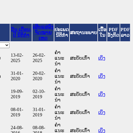
ເຜີຍແຜ່ລົງ
ວັນ-ເດືອນ-
ປະເພດ
ເນື້ອ
PDF
PDF
ຈົດໝາຍ
ສະຖານະພາບ
ປີ ນິຕິກໍາ
ນິຕິກໍາ
ໃນ
ອັງກິດ
ລາວ
ເຫດ
ຄໍາ
13-02-
26-02-
ມ
ແນະ
ສະບັບເກົ່າ
ເບິ່ງ
2025
2025
ນໍາ
ຄໍາ
31-01-
20-02-
າ
ແນະ
ສະບັບເກົ່າ
ເບິ່ງ
2020
2020
ນໍາ
ຄໍາ
19-09-
02-10-
ແນະ
ສະບັບເກົ່າ
ເບິ່ງ
2019
2019
ນໍາ
ຄໍາ
08-01-
31-01-
ແນະ
ສະບັບເກົ່າ
ເບິ່ງ
2019
2019
ນໍາ
ຄໍາ
24-08-
08-08-
ແນະ
ສະບັບເກົ່າ
ເບິ່ງ
2016
2018