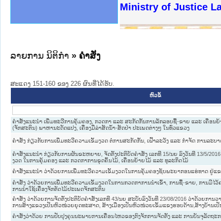
ງລັດຖະການໃຫ້ຜູ້ປະສານງານ
ງປະຕິບັດວຽກງານຈົດໝາຍເຫດ
ານຈົດໝາຍເຫດທາງລັດຖະການ
ານຈົດໝາຍເຫດທາງລັດຖະການ
ະ ເວັບໄຊຈົດໝາຍເຫດທາງ
ະ ເວັບໄຊຈົດໝາຍເຫດທາງ
ເຫດທາງລັດຖະການ ໃຫ້ຜູ້
ເຫດທາງລັດຖະການ ໃຫ້ຜູ້
Ministry of Justice La
ານສັນຕິບານປະຊາຊົນ
ຄານຕຳຫຼວດປະຊາຊົນ
າຊົນ ພາກເໜືອ
ຊາຊົນ ພາກກາງ
າກເໜືອ
າກກາງ
ະການ
າກໃຕ້
ລາຍການ ນິຕິກໍາ
» ຄໍາສັ່ງ
ສະແດງ 151-160 ຂອງ 226 ຜົນທີ່ໄດ້ຮັບ.
ຫົວຂໍ້
ຄໍາສັ່ງແນະນໍາ ເພີ່ມທະວີການຄຸ້ມຄອງ, ກວດກາ ແລະ ສະກັດກັ້ນການລັກລອບຊື້-ຂາຍ ແລະ ເຄື່ອນຍ້
(ຈັກສະຕິນ) ພາຫານະດັດແປງ, ເຄື່ອງມືລ່າສັດນໍ້າ-ສັດປ່າ ປະເພດຕ່າງໆ ໃນທົ່ວແຂວງ
ຄຳສັ່ງ ກ່ຽວກັບການເພີ່ມທະວີຄວາມເຂັ້ມງວດ ຕໍ່ການສະກັດກັ້ນ, ເຝົ້າລະວັງ ແລະ ກຳຈັດ ການລ
ຄຳສັ່ງແນະນຳ ກ່ຽວກັບການຜັນຂະຫຍາຍ, ຈັດຕັ້ງປະຕິບັດຄຳສັ່ງ ເລກທີ 15/ນຍ ລົງວັນທີ 13/5/201
ງວດ ໃນການຄຸ້ມຄອງ ແລະ ກວດກາການຂຸດຄົ້ນໄມ້, ເຄື່ອນຍ້າຍໄມ້ ແລະ ທຸລະກິດໄມ້
ຄຳສັ່ງແນະນຳ ວ່າດ້ວຍການເພີ່ມທະວີຄວາມເຂັ້ມງວດໃນການຄຸ້ມຄອງຊັບພະຍາກອນແຮ່ທາດ ຢູ່ແ
ຄໍາສັ່ງ ວ່າດ້ວຍການເພີ່ມທະວີຄວາມເຂັ້ມງວດໃນການກວດກາການນໍາເຂົ້າ, ການຊື້-ຂາຍ, ການມີໄວ
ການນໍາໃຊ້ເຄື່ອງຈັກຕັດໄມ້ປະເພດຈັກສະຕິນ
ຄຳສັ່ງ ວ່າດ້ວຍການຈັດຕັ້ງປະຕິບັດຄຳສັ່ງເລກທີ 43/ນຍ ສະບັບລົງວັນທີ 23/08/2016 ວ່າດ້ວຍກາ
ການສ້າງແຂວງເປັນຫົວໜ່ວຍຍຸດທະສາດ, ສ້າງເມືອງເປັນຫົວໜ່ວຍເຂັ້ມແຂງຮອບດ້ານ,ສ້າງບ້ານເ
ຄຳສັ່ງວ່າດ້ວຍ ການປັບປຸງຄຸນນະພາບການເຄື່ອນໄຫວຂອງກົງຈັກການຈັດຕັ້ງ ແລະ ການບັນຈຸລັດຖະ