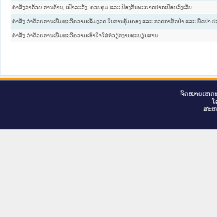
ຄຳສັ່ງວ່າດ້ວຍ ການຕ້ານ, ເຝົ້າລະວັງ, ຄວບຄຸມ ແລະ ປ້ອງກັນພະຍາດປາກເປື່ອຍລົງເລັບ
ຄຳສັ່ງ ວ່າດ້ວຍການເພີ່ມທະວີຄວາມເຂັ້ມງວດ ໃນການຄຸ້ມຄອງ ແລະ ກວດກາສັດປ່າ ແລະ ພືດປ່າ
ຄຳສັ່ງ ວ່າດ້ວຍການເພີ່ມທະວີຄວາມເອົາໃຈໃສ່ຕໍ່ວຽກງານທະບຽນສານ
ຈົດ​ໝາຍ​ເຫດ​ທ
ໂ
ສະ​ຫ