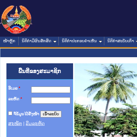
ໜ້າຫຼັກ
ນິຕິກໍາມີຜົນສັກສິດ
ນິຕິກໍາປະກອບຄໍາເຫັນ
ນິຕິກໍາສະບັບເກົ່າ
ພື້ນທີ່ຂອງສະມາຊິກ
ອີເມລ
*
ລະຫັດ
*
ຈື່ຂໍ້ມູນໄວ້ຄັ້ງໜ້າ
ສະໝັກ
|
ລືມລະຫັດ