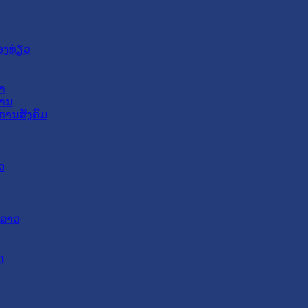
ອງທ່ຽວ
າ
ສານ
ການສັງຄົມ
ວ
ດລາວ
ດ