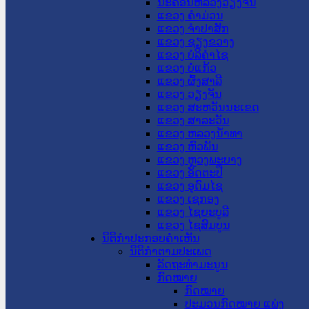
ນະ​ຄອນ​ຫລວງວຽງຈັນ
ແຂວງ ຄໍາມ່ວນ
ແຂວງ ຈໍາປາສັກ
ແຂວງ ຊຽງຂວາງ
ແຂວງ ບໍລິຄໍາໄຊ
ແຂວງ ບໍ່ແກ້ວ
ແຂວງ ຜົ້ງສາລີ
ແຂວງ ວຽງຈັນ
ແຂວງ ສະຫວັນນະເຂດ
ແຂວງ ສາລະວັນ
ແຂວງ ຫລວງນໍ້າທາ
ແຂວງ ຫົວພັນ
ແຂວງ ຫຼວງພະບາງ
ແຂວງ ອັດຕະປື
ແຂວງ ອຸດົມໄຊ
ແຂວງ ເຊກອງ
ແຂວງ ໄຊຍະບູລີ
ແຂວງ ໄຊສົມບູນ
ນິຕິກໍາປະກອບຄໍາເຫັນ
ນິຕິກໍາຕາມປະເພດ
ລັດຖະທໍາມະນູນ
ກົດໝາຍ
ກົດໝາຍ
ປະມວນກົດໝາຍ ແພ່ງ