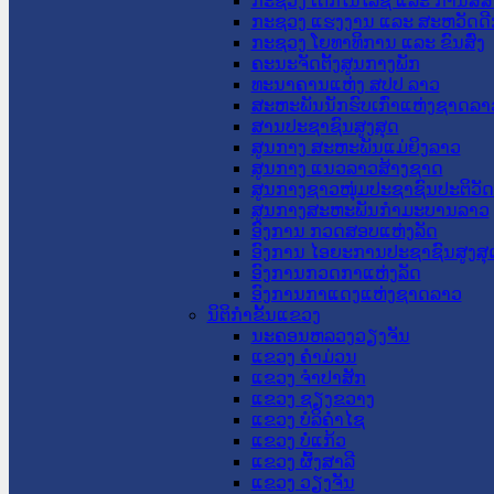
ກະຊວງ ເຕັກໂນໂລຊີ ແລະ ການສື່
ກະຊວງ ແຮງງານ ແລະ ສະຫວັດດີ
ກະຊວງ ໂຍທາທິການ ແລະ ຂົນສົ່ງ
ຄະນະຈັດຕັ້ງສູນກາງພັກ
ທະນາຄານແຫ່ງ ສປປ ລາວ
ສະຫະພັນນັກຮົບເກົ່າແຫ່ງຊາດລາ
ສານປະຊາຊົນສູງສຸດ
ສູນກາງ ສະຫະພັນແມ່ຍິງລາວ
ສູນກາງ ແນວລາວສ້າງຊາດ
ສູນກາງຊາວໜຸ່ມປະຊາຊົນປະຕິວັ
ສູນກາງສະຫະພັນກຳມະບານລາວ
ອົງການ ກວດສອບແຫ່ງລັດ
ອົງການ ໄອຍະການປະຊາຊົນສູງສຸ
ອົງການກວດກາແຫ່ງລັດ
ອົງການກາແດງແຫ່ງຊາດລາວ
ນິຕິກໍາຂັ້ນແຂວງ
ນະ​ຄອນ​ຫລວງວຽງຈັນ
ແຂວງ ຄໍາມ່ວນ
ແຂວງ ຈໍາປາສັກ
ແຂວງ ຊຽງຂວາງ
ແຂວງ ບໍລິຄໍາໄຊ
ແຂວງ ບໍ່ແກ້ວ
ແຂວງ ຜົ້ງສາລີ
ແຂວງ ວຽງຈັນ