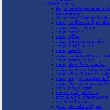
ນິຕິກໍາຂັ້ນສູນກາງ
ຫ້ອງວ່າການສໍານັກງານປະທານປ
ສະພາແຫ່ງຊາດ
ຫ້ອງວ່າການສຳນັກງານນາຍົກລັດຖ
ກະຊວງ ກະສິກຳ ແລະ ສິ່ງແວດລ້ອ
ກະຊວງ ການຕ່າງປະເທດ
ກະຊວງ ການເງິນ
ກະຊວງ ຍຸຕິທໍາ
ກະຊວງ ປ້ອງກັນຄວາມສະຫງົບ
ກະຊວງ ປ້ອງກັນປະເທດ
ກະຊວງ ພາຍໃນ
ກະຊວງ ວັດທະນະທຳ ແລະ ການທ່
ກະຊວງ ສາທາລະນະສຸກ
ກະຊວງ ສຶກສາທິການ ແລະ ກິລາ
ກະຊວງ ອຸດສາຫະກຳ ແລະ ການຄ້
ກະຊວງ ເຕັກໂນໂລຊີ ແລະ ການສື່
ກະຊວງ ແຮງງານ ແລະ ສະຫວັດດີ
ກະຊວງ ໂຍທາທິການ ແລະ ຂົນສົ່ງ
ຄະນະຈັດຕັ້ງສູນກາງພັກ
ທະນາຄານແຫ່ງ ສປປ ລາວ
ສະຫະພັນນັກຮົບເກົ່າແຫ່ງຊາດລາ
ສານປະຊາຊົນສູງສຸດ
ສູນກາງ ສະຫະພັນແມ່ຍິງລາວ