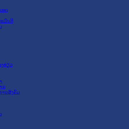
ະເທດ
ະມົນຕີ
ມ
ອງທ່ຽວ
າ
ສານ
ການສັງຄົມ
ວ