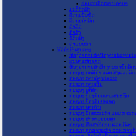
ປະມວນກົດໝາຍ ອາຍາ
ມະຕິຕົກລົງ
ລັດຖະບັນຍັດ
ລັດຖະດໍາລັດ
ດໍາລັດ
ຄໍາສັ່ງ
ຂໍ້ຕົກລົງ
ຄໍາແນະນໍາ
ນິຕິກຳຂັ້ນສູນກາງ
ຫ້ອງວ່າການສໍານັກງານປະທານປ
ສະພາແຫ່ງຊາດ
ຫ້ອງວ່າການສຳນັກງານນາຍົກລັດຖ
ກະຊວງ ກະສິກຳ ແລະ ສິ່ງແວດລ້ອ
ກະຊວງ ການຕ່າງປະເທດ
ກະຊວງ ການເງິນ
ກະຊວງ ຍຸຕິທໍາ
ກະຊວງ ປ້ອງກັນຄວາມສະຫງົບ
ກະຊວງ ປ້ອງກັນປະເທດ
ກະຊວງ ພາຍໃນ
ກະຊວງ ວັດທະນະທຳ ແລະ ການທ່
ກະຊວງ ສາທາລະນະສຸກ
ກະຊວງ ສຶກສາທິການ ແລະ ກິລາ
ກະຊວງ ອຸດສາຫະກຳ ແລະ ການຄ້