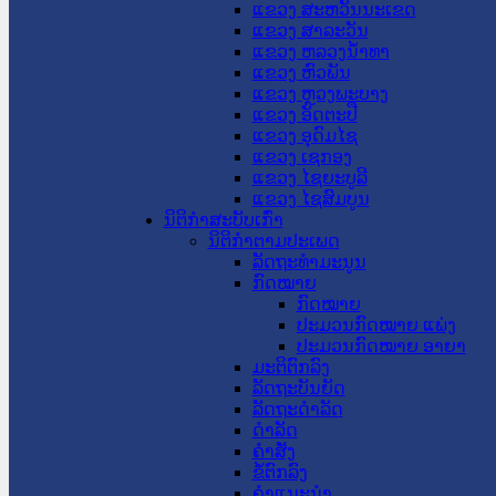
ແຂວງ ສະຫວັນນະເຂດ
ແຂວງ ສາລະວັນ
ແຂວງ ຫລວງນໍ້າທາ
ແຂວງ ຫົວພັນ
ແຂວງ ຫຼວງພະບາງ
ແຂວງ ອັດຕະປື
ແຂວງ ອຸດົມໄຊ
ແຂວງ ເຊກອງ
ແຂວງ ໄຊຍະບູລີ
ແຂວງ ໄຊສົມບູນ
ນິຕິກໍາສະບັບເກົ່າ
ນິຕິກຳຕາມປະເພດ
ລັດຖະທໍາມະນູນ
ກົດໝາຍ
ກົດໝາຍ
ປະມວນກົດໝາຍ ແພ່ງ
ປະມວນກົດໝາຍ ອາຍາ
ມະຕິຕົກລົງ
ລັດຖະບັນຍັດ
ລັດຖະດໍາລັດ
ດໍາລັດ
ຄໍາສັ່ງ
ຂໍ້ຕົກລົງ
ຄໍາແນະນໍາ