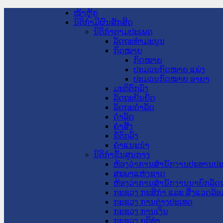
ໜ້າຫຼັກ
ນິຕິກໍາມີຜົນສັກສິດ
ນິຕິກໍາຕາມປະເພດ
ລັດຖະທໍາມະນູນ
ກົດໝາຍ
ກົດໝາຍ
ປະມວນກົດໝາຍ ແພ່ງ
ປະມວນກົດໝາຍ ອາຍາ
ມະຕິຕົກລົງ
ລັດຖະບັນຍັດ
ລັດຖະດໍາລັດ
ດໍາລັດ
ຄໍາສັ່ງ
ຂໍ້ຕົກລົງ
ຄໍາແນະນໍາ
ນິຕິກໍາຂັ້ນສູນກາງ
ຫ້ອງວ່າການສໍານັກງານປະທານປ
ສະພາແຫ່ງຊາດ
ຫ້ອງວ່າການສຳນັກງານນາຍົກລັດຖ
ກະຊວງ ກະສິກຳ ແລະ ສິ່ງແວດລ້ອ
ກະຊວງ ການຕ່າງປະເທດ
ກະຊວງ ການເງິນ
ກະຊວງ ຍຸຕິທໍາ