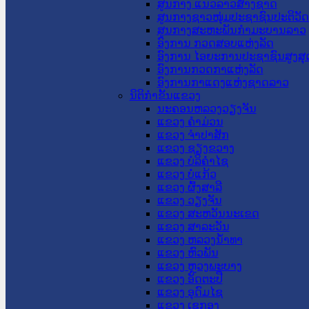
ສູນກາງ ແນວລາວສ້າງຊາດ
ສູນກາງຊາວໜຸ່ມປະຊາຊົນປະຕິວັ
ສູນກາງສະຫະພັນກຳມະບານລາວ
ອົງການ ກວດສອບແຫ່ງລັດ
ອົງການ ໄອຍະການປະຊາຊົນສູງສຸ
ອົງການກວດກາແຫ່ງລັດ
ອົງການກາແດງແຫ່ງຊາດລາວ
ນິຕິກໍາຂັ້ນແຂວງ
ນະ​ຄອນ​ຫລວງວຽງຈັນ
ແຂວງ ຄໍາມ່ວນ
ແຂວງ ຈໍາປາສັກ
ແຂວງ ຊຽງຂວາງ
ແຂວງ ບໍລິຄໍາໄຊ
ແຂວງ ບໍ່ແກ້ວ
ແຂວງ ຜົ້ງສາລີ
ແຂວງ ວຽງຈັນ
ແຂວງ ສະຫວັນນະເຂດ
ແຂວງ ສາລະວັນ
ແຂວງ ຫລວງນໍ້າທາ
ແຂວງ ຫົວພັນ
ແຂວງ ຫຼວງພະບາງ
ແຂວງ ອັດຕະປື
ແຂວງ ອຸດົມໄຊ
ແຂວງ ເຊກອງ