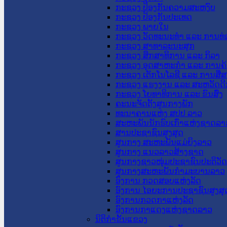
ກະຊວງ ປ້ອງກັນຄວາມສະຫງົບ
ກະຊວງ ປ້ອງກັນປະເທດ
ກະຊວງ ພາຍໃນ
ກະຊວງ ວັດທະນະທຳ ແລະ ການທ່
ກະຊວງ ສາທາລະນະສຸກ
ກະຊວງ ສຶກສາທິການ ແລະ ກິລາ
ກະຊວງ ອຸດສາຫະກຳ ແລະ ການຄ້
ກະຊວງ ເຕັກໂນໂລຊີ ແລະ ການສື່
ກະຊວງ ແຮງງານ ແລະ ສະຫວັດດີ
ກະຊວງ ໂຍທາທິການ ແລະ ຂົນສົ່ງ
ຄະນະຈັດຕັ້ງສູນກາງພັກ
ທະນາຄານແຫ່ງ ສປປ ລາວ
ສະຫະພັນນັກຮົບເກົ່າແຫ່ງຊາດລາ
ສານປະຊາຊົນສູງສຸດ
ສູນກາງ ສະຫະພັນແມ່ຍິງລາວ
ສູນກາງ ແນວລາວສ້າງຊາດ
ສູນກາງຊາວໜຸ່ມປະຊາຊົນປະຕິວັ
ສູນກາງສະຫະພັນກຳມະບານລາວ
ອົງການ ກວດສອບແຫ່ງລັດ
ອົງການ ໄອຍະການປະຊາຊົນສູງສຸ
ອົງການກວດກາແຫ່ງລັດ
ອົງການກາແດງແຫ່ງຊາດລາວ
ນິຕິກໍາຂັ້ນແຂວງ