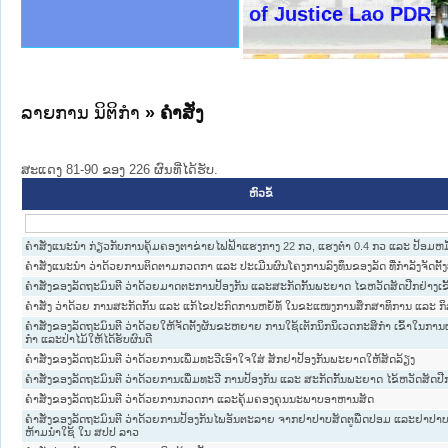
ງລັດຖະການໃຫ້ຜູ້ປະສານງານ
ງປະຕິບັດວຽກງານຈົດໝາຍເຫດ
ານຈົດໝາຍເຫດທາງລັດຖະການ
ານຈົດໝາຍເຫດທາງລັດຖະການ
ະ ເວັບໄຊຈົດໝາຍເຫດທາງ
ະ ເວັບໄຊຈົດໝາຍເຫດທາງ
ເຫດທາງລັດຖະການ ໃຫ້ຜູ້
ເຫດທາງລັດຖະການ ໃຫ້ຜູ້
Ministry of Justice Lao PDR
ານສັນຕິບານປະຊາຊົນ
ຄານຕຳຫຼວດປະຊາຊົນ
າຊົນ ພາກເໜືອ
ຊາຊົນ ພາກກາງ
າກເໜືອ
າກກາງ
ະການ
າກໃຕ້
ລາຍການ ນິຕິກໍາ
» ຄໍາສັ່ງ
ສະແດງ 81-90 ຂອງ 226 ຜົນທີ່ໄດ້ຮັບ.
ຫົວຂໍ້
ຄຳສັ່ງແນະນຳ ກ່ຽວກັບການຄຸ້ມຄອງຕາຂ່າຍໄຟຟ້າແຮງກາງ 22 ກວ, ແຮງຕ່ຳ 0.4 ກວ ແລະ ປ້ອມຫມ
ຄຳສັ່ງແນະນຳ ວ່າດ້ວຍການຕິດຕາມກວດກາ ແລະ ປະເມີນຜົນໂຄງການລົງທຶນຂອງລັດ ທີ່ກຳລັງຈັດຕັ້ງ
ຄໍາສັ່ງຂອງລັດຖະມົນຕີ ວ່າດ້ວຍມາດຕະການປ້ອງກັນ ແລະສະກັດກັ້ນພະຍາດ ໄຂຫວັດສັດປີກຢ່າງເຂ
ຄຳສັ່ງ ວ່າດ້ວຍ ການສະກັດກັ້ນ ແລະ ແກ້ໄຂປະກົດການຫຍໍ້ທໍ້ ໃນຂະແໜງການສຶກສາທິການ ແລະ ກ
ຄໍາສັ່ງຂອງລັດຖະມົນຕີ ວ່າດ້ວຍໃຫ້ຈັດຕັ້ງຜັນຂະຫຍາຍ ການໃຊ້ເຕັກນິກນິເວດກະສິກໍາ ເຂົ້າໃນກາ
ກໍາ ແລະປ່າໄມ້ໃຫ້ໄດ້ຮັບຜົນດີ
ຄໍາສັ່ງຂອງລັດຖະມົນຕີ ວ່າດ້ວຍການເພີ່ມທະວີເອົາໃຈໃສ່ ສັກຢາປ້ອງກັນພະຍາດໃຫ້ສັດລ້ຽງ
ຄໍາສັ່ງຂອງລັດຖະມົນຕີ ວ່າດ້ວຍການເພີ່ມທະວີ ການປ້ອງກັນ ແລະ ສະກັດກັ້ນພະຍາດ ໄຂ້ຫວັດສັດປີ
ຄໍາສັ່ງຂອງລັດຖະມົນຕີ ວ່າດ້ວຍການກວດກາ ແລະຄຸ້ມຄອງຄຸນນະພາບອາຫານສັດ
ຄໍາສັ່ງຂອງລັດຖະມົນຕີ ວ່າດ້ວຍການປ້ອງກັນໄພອັນຕະລາຍ ຈາກຢາປາບສັດຕູພືດປອມ ແລະຢາປາບສັ
ຫ້າມນໍາໃຊ້ ໃນ ສປປ ລາວ