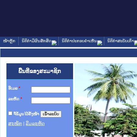
ໜ້າຫຼັກ
ນິຕິກໍາມີຜົນສັກສິດ
ນິຕິກໍາປະກອບຄໍາເຫັນ
ນິຕິກໍາສະບັບເກົ່າ
ພື້ນທີ່ຂອງສະມາຊິກ
ອີເມລ
*
ລະຫັດ
*
ຈື່ຂໍ້ມູນໄວ້ຄັ້ງໜ້າ
ສະໝັກ
|
ລືມລະຫັດ