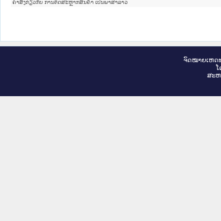
ຄຳສັ່ງກ່ຽວກັບ ການຕິດສະຫຼາກສິນຄ້າ ເປັນພາສາລາວ
ຈົດ​ໝາຍ​ເຫດ​ທ
ໂ
ສະ​ຫ