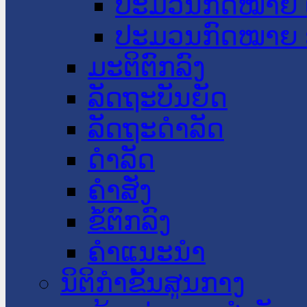
ປະມວນກົດໝາຍ 
ປະມວນກົດໝາຍ 
ມະຕິຕົກລົງ
ລັດຖະບັນຍັດ
ລັດຖະດໍາລັດ
ດໍາລັດ
ຄໍາສັ່ງ
ຂໍ້ຕົກລົງ
ຄໍາແນະນໍາ
ນິຕິກຳຂັ້ນສູນກາງ