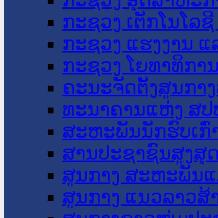
ກະຊວງ ເຕັກໂນໂລຊີ
ກະຊວງ ແຮງງານ ແລ
ກະຊວງ ໂຍທາທິການ 
ຄະນະຈັດຕັ້ງສູນກາງ
ທະນາຄານແຫ່ງ ສປ
ສະຫະພັນນັກຮົບເກົ
ສານປະຊາຊົນສູງສຸ
ສູນກາງ ສະຫະພັນແ
ສູນກາງ ແນວລາວສ້