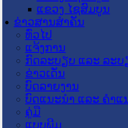
ແຂວງ ໄຊສົມບູນ
ຂ່າວສານສໍາຄັນ
​ທົ່ວ​ໄປ
ແຈ້ງການ
ກົດລະບຽບ ແລະ ລະບ
ຂ່າວເດັ່ນ
ບົດລາຍງານ
ບົດແນະນໍາ ແລະ ຄໍາແ
ຄູ່ມື
ແບບພີມ