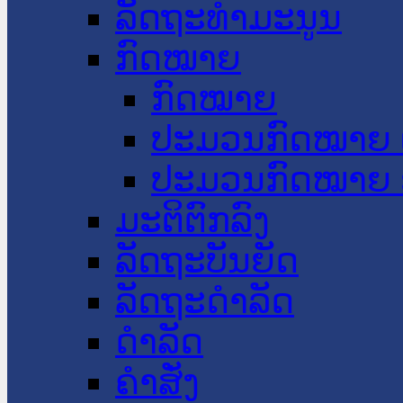
ລັດຖະທໍາມະນູນ
ກົດໝາຍ
ກົດໝາຍ
ປະມວນກົດໝາຍ 
ປະມວນກົດໝາຍ 
ມະຕິຕົກລົງ
ລັດຖະບັນຍັດ
ລັດຖະດໍາລັດ
ດໍາລັດ
ຄໍາສັ່ງ