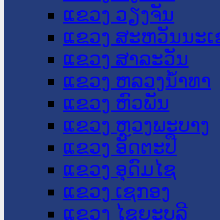
ແຂວງ ວຽງຈັນ
ແຂວງ ສະຫວັນນະເ
ແຂວງ ສາລະວັນ
ແຂວງ ຫລວງນໍ້າທາ
ແຂວງ ຫົວພັນ
ແຂວງ ຫຼວງພະບາງ
ແຂວງ ອັດຕະປື
ແຂວງ ອຸດົມໄຊ
ແຂວງ ເຊກອງ
ແຂວງ ໄຊຍະບູລີ