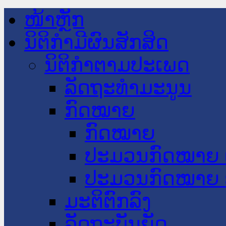
ໜ້າຫຼັກ
ນິຕິກໍາມີຜົນສັກສິດ
ນິຕິກໍາຕາມປະເພດ
ລັດຖະທໍາມະນູນ
ກົດໝາຍ
ກົດໝາຍ
ປະມວນກົດໝາຍ 
ປະມວນກົດໝາຍ 
ມະຕິຕົກລົງ
ລັດຖະບັນຍັດ