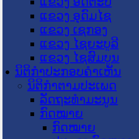
ແຂວງ ອັດຕະປື
ແຂວງ ອຸດົມໄຊ
ແຂວງ ເຊກອງ
ແຂວງ ໄຊຍະບູລີ
ແຂວງ ໄຊສົມບູນ
ນິຕິກໍາປະກອບຄໍາເຫັນ
ນິຕິກໍາຕາມປະເພດ
ລັດຖະທໍາມະນູນ
ກົດໝາຍ
ກົດໝາຍ