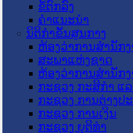
ຂໍ້ຕົກລົງ
ຄໍາແນະນໍາ
ນິຕິກໍາຂັ້ນສູນກາງ
ຫ້ອງວ່າການສໍານັ
ສະພາແຫ່ງຊາດ
ຫ້ອງວ່າການສຳນັກງ
ກະຊວງ ກະສິກຳ ແລະ
ກະຊວງ ການຕ່າງປ
ກະຊວງ ການເງິນ
ກະຊວງ ຍຸຕິທໍາ