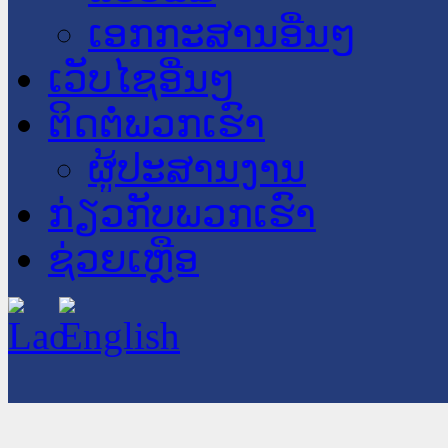
ເອກກະສານອື່ນໆ
ເວັບໄຊອື່ນໆ
ຕິດຕໍ່ພວກເຮົາ
ຜູ້ປະສານງານ
ກ່ຽວກັບພວກເຮົາ
ຊ່ວຍເຫຼືອ