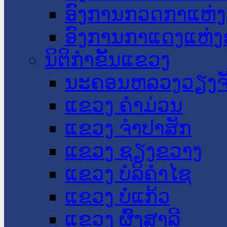
ອົງການກວດກາແຫ່ງ
ອົງການກາແດງແຫ່
ນິຕິກໍາຂັ້ນແຂວງ
ນະ​ຄອນ​ຫລວງວຽງຈ
ແຂວງ ຄໍາມ່ວນ
ແຂວງ ຈໍາປາສັກ
ແຂວງ ຊຽງຂວາງ
ແຂວງ ບໍລິຄໍາໄຊ
ແຂວງ ບໍ່ແກ້ວ
ແຂວງ ຜົ້ງສາລີ