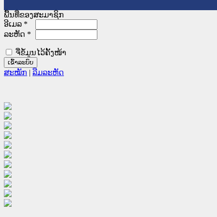
ພື້ນທີ່ຂອງສະມາຊິກ
ອີເມລ
*
ລະຫັດ
*
ຈື່ຂໍ້ມູນໄວ້ຄັ້ງໜ້າ
ສະໝັກ
|
ລືມລະຫັດ