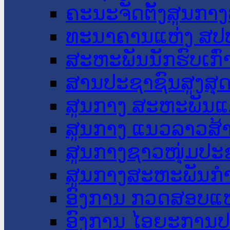
ຄະນະຈັດຕັ້ງສູນກາງ
ທະນາຄານແຫ່ງ ສປ
ສະຫະພັນນັກຮົບເກົ
ສານປະຊາຊົນສູງສຸ
ສູນກາງ ສະຫະພັນແ
ສູນກາງ ແນວລາວສ້
ສູນກາງຊາວໜຸ່ມປະ
ສູນກາງສະຫະພັນກ
ອົງການ ກວດສອບແຫ
ອົງການ ໄອຍະການປ