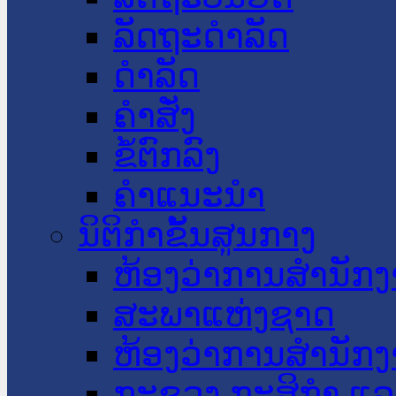
ລັດຖະດໍາລັດ
ດໍາລັດ
ຄໍາສັ່ງ
ຂໍ້ຕົກລົງ
ຄໍາແນະນໍາ
ນິຕິກໍາຂັ້ນສູນກາງ
ຫ້ອງວ່າການສໍານັ
ສະພາແຫ່ງຊາດ
ຫ້ອງວ່າການສຳນັກງ
ກະຊວງ ກະສິກຳ ແລະ