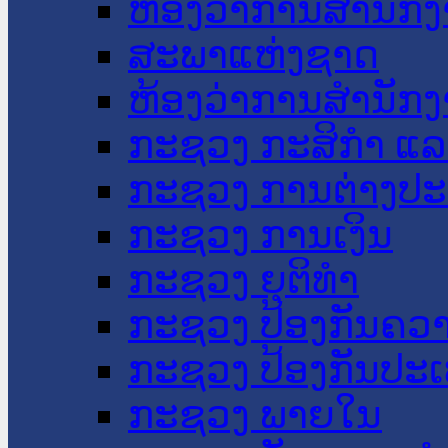
ຫ້ອງວ່າການສໍານັ
ສະພາແຫ່ງຊາດ
ຫ້ອງວ່າການສຳນັກງ
ກະຊວງ ກະສິກຳ ແລະ
ກະຊວງ ການຕ່າງປ
ກະຊວງ ການເງິນ
ກະຊວງ ຍຸຕິທໍາ
ກະຊວງ ປ້ອງກັນຄວ
ກະຊວງ ປ້ອງກັນປະ
ກະຊວງ ພາຍໃນ