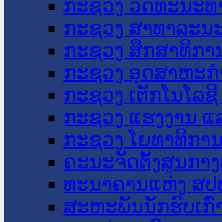
ກະຊວງ ວັດທະນະທຳ
ກະຊວງ ສາທາລະນະ
ກະຊວງ ສຶກສາທິການ
ກະຊວງ ອຸດສາຫະກຳ
ກະຊວງ ເຕັກໂນໂລຊີ
ກະຊວງ ແຮງງານ ແລ
ກະຊວງ ໂຍທາທິການ 
ຄະນະຈັດຕັ້ງສູນກາງ
ທະນາຄານແຫ່ງ ສປ
ສະຫະພັນນັກຮົບເກົ