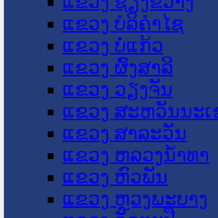
ແຂວງ ຊຽງຂວາງ
ແຂວງ ບໍລິຄໍາໄຊ
ແຂວງ ບໍ່ແກ້ວ
ແຂວງ ຜົ້ງສາລີ
ແຂວງ ວຽງຈັນ
ແຂວງ ສະຫວັນນະເ
ແຂວງ ສາລະວັນ
ແຂວງ ຫລວງນໍ້າທາ
ແຂວງ ຫົວພັນ
ແຂວງ ຫຼວງພະບາງ