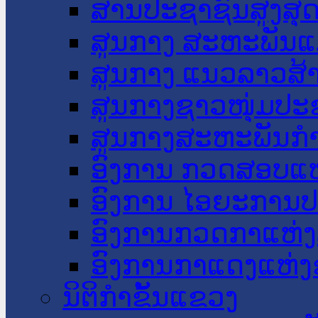
ສານປະຊາຊົນສູງສຸ
ສູນກາງ ສະຫະພັນແ
ສູນກາງ ແນວລາວສ້
ສູນກາງຊາວໜຸ່ມປະ
ສູນກາງສະຫະພັນກ
ອົງການ ກວດສອບແຫ
ອົງການ ໄອຍະການປ
ອົງການກວດກາແຫ່ງ
ອົງການກາແດງແຫ່
ນິຕິກໍາຂັ້ນແຂວງ