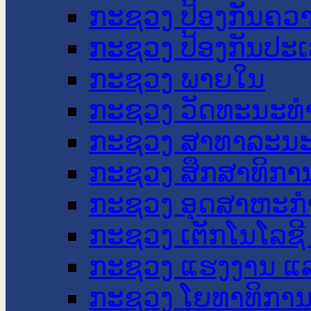
ກະຊວງ ປ້ອງກັນຄວ
ກະຊວງ ປ້ອງກັນປະ
ກະຊວງ ພາຍໃນ
ກະຊວງ ວັດທະນະທຳ
ກະຊວງ ສາທາລະນະ
ກະຊວງ ສຶກສາທິການ
ກະຊວງ ອຸດສາຫະກຳ
ກະຊວງ ເຕັກໂນໂລຊີ
ກະຊວງ ແຮງງານ ແລ
ກະຊວງ ໂຍທາທິການ 