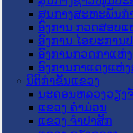
ສູນກາງຊາວໜຸ່ມປະ
ສູນກາງສະຫະພັນກ
ອົງການ ກວດສອບແຫ
ອົງການ ໄອຍະການປ
ອົງການກວດກາແຫ່ງ
ອົງການກາແດງແຫ່
ນິຕິກໍາຂັ້ນແຂວງ
ນະ​ຄອນ​ຫລວງວຽງຈ
ແຂວງ ຄໍາມ່ວນ
ແຂວງ ຈໍາປາສັກ