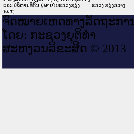
ແລະ ບໍລິຫານທີ່ດິນ ຢູ່ພາຍໃນແຂວງຊຽງ
ແຂວງ ຊຽງຂວາງ
ຂວາງ
ຈົດ​ໝາຍ​ເຫດ​ທາງ​ລັດ​ຖະ​ກາ
ໂດຍ: ກະ​ຊວງຍຸ​ຕິ​ທຳ
ສະ​ຫງວນ​ລິ​ຂະ​ສິດ © 2013