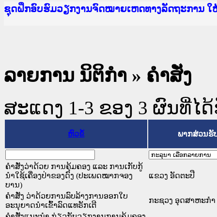
Ministry of Justice Lao PDR
ເຜີຍແຜ່ວັບໄຊຈົດໝາຍເຫດທາງລັດຖະການ ແລະ ແອັບກ
ກະຊວງຍຸຕິທຳ
ຊຸດຝຶກອົບຮົມວຽກງານຈົດໝາຍເຫດທາງລັດຖະການ ໃ
ກອງປະຊຸມທົບທວນຄືນການຈັດຕັ້ງປະຕິບັດວຽກງານຈ
ຝຶກອົບຮົມ ຜູ່ປະສານງານວຽກງານຈົດໝາຍເຫດທາງລັ
ຝຶກອົບຮົມ ຜູ່ປະສານງານວຽກງານຈົດໝາຍເຫດທາງລັດ
ເຜີຍແຜ່ແອັບກົດໝາຍລາວ ແລະ ເວັບໄຊຈົດໝາຍເຫດທ
ເຜີຍແຜ່ແອັບກົດໝາຍລາວ ແລະ ເວັບໄຊຈົດໝາຍເຫດທາ
ຍົກລະດັບວຽກງານຈົດໝາຍເຫດທາງລັດຖະການໃຫ້ຜູ້
ຊຸດຝຶກອົບຮົມວຽກງານຈົດໝາຍເຫດທາງລັດຖະການ ໃ
ລາຍການ ນິຕິກໍາ
» ຄໍາສັ່ງ
ສະແດງ 1-3 ຂອງ 3 ຜົນທີ່ໄດ້
ຫົວຂໍ້
ພາກສ່ວນຮັ
ຄຳສັ່ງວ່າດ້ວຍ ການຄຸ້ມຄອງ ແລະ ການເກັບກູ້
ນຳໃຊ້ເຄື່ອງປ່າຂອງດົງ (ປະເພດໝາກຈອງ
ແຂວງ ອັດຕະປື
ບານ)
ຄໍາສັ່ງ ວ່າດ້ວຍການລົບລ້າງການອອກໃບ
ກະຊວງ ອຸດສາຫະກຳ 
ອະນຸຍາດນໍາເຂົ້າລົດແທຣັກເຕີ
ຄຳສັ່ງແນະນຳ ກ່ຽວກັບວຽກງານການຄຸ້ມຄອງ