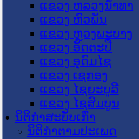
ແຂວງ ຫລວງນໍ້າທາ
ແຂວງ ຫົວພັນ
ແຂວງ ຫຼວງພະບາງ
ແຂວງ ອັດຕະປື
ແຂວງ ອຸດົມໄຊ
ແຂວງ ເຊກອງ
ແຂວງ ໄຊຍະບູລີ
ແຂວງ ໄຊສົມບູນ
ນິຕິກໍາສະບັບເກົ່າ
ນິຕິກຳຕາມປະເພດ