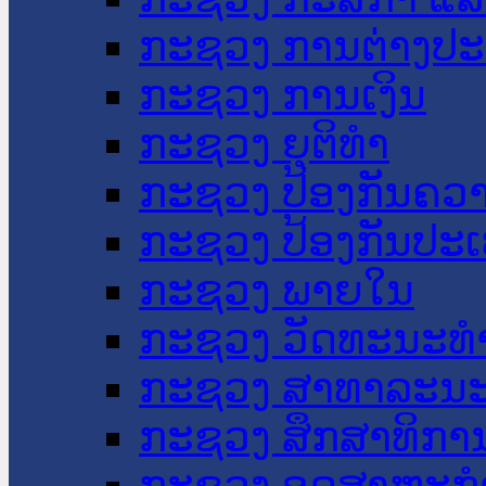
ກະຊວງ ການຕ່າງປ
ກະຊວງ ການເງິນ
ກະຊວງ ຍຸຕິທໍາ
ກະຊວງ ປ້ອງກັນຄວ
ກະຊວງ ປ້ອງກັນປະ
ກະຊວງ ພາຍໃນ
ກະຊວງ ວັດທະນະທຳ
ກະຊວງ ສາທາລະນະ
ກະຊວງ ສຶກສາທິການ
ກະຊວງ ອຸດສາຫະກຳ