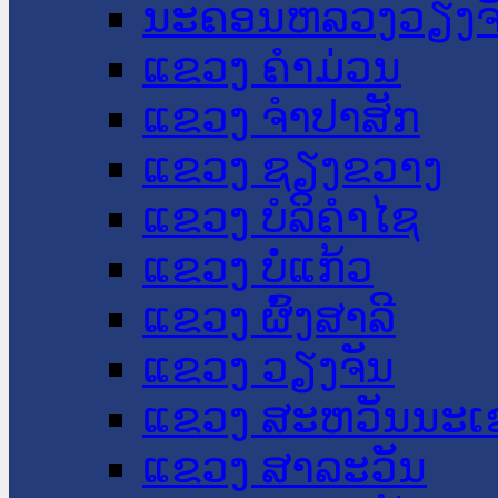
ນະ​ຄອນ​ຫລວງວຽງຈ
ແຂວງ ຄໍາມ່ວນ
ແຂວງ ຈໍາປາສັກ
ແຂວງ ຊຽງຂວາງ
ແຂວງ ບໍລິຄໍາໄຊ
ແຂວງ ບໍ່ແກ້ວ
ແຂວງ ຜົ້ງສາລີ
ແຂວງ ວຽງຈັນ
ແຂວງ ສະຫວັນນະເ
ແຂວງ ສາລະວັນ