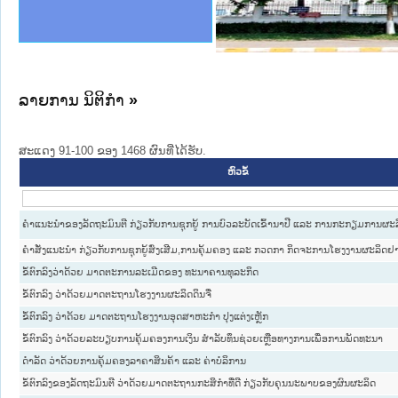
ງລັດຖະການໃຫ້ຜູ້ປະສານງານ
ງປະຕິບັດວຽກງານຈົດໝາຍເຫດ
ານຈົດໝາຍເຫດທາງລັດຖະການ
ານຈົດໝາຍເຫດທາງລັດຖະການ
ະ ເວັບໄຊຈົດໝາຍເຫດທາງ
ະ ເວັບໄຊຈົດໝາຍເຫດທາງ
ເຫດທາງລັດຖະການ ໃຫ້ຜູ້
ເຫດທາງລັດຖະການ ໃຫ້ຜູ້
stice Lao PDR
ານສັນຕິບານປະຊາຊົນ
ຄານຕຳຫຼວດປະຊາຊົນ
າຊົນ ພາກເໜືອ
ຊາຊົນ ພາກກາງ
າກເໜືອ
າກກາງ
ະການ
າກໃຕ້
ລາຍການ ນິຕິກໍາ
»
ສະແດງ 91-100 ຂອງ 1468 ຜົນທີ່ໄດ້ຮັບ.
ຫົວຂໍ້
ຄໍາແນະນໍາຂອງລັດຖະມົນຕີ ກ່ຽວກັບການຊຸກຍູ້ ການບົວລະບັດເຂົ້ານາປີ ແລະ ການກະກຽມການຜະລ
ຄຳສັ່ງແນະນຳ ກ່ຽວກັບການຊຸກຍູ້ສົ່ງເສີມ,ການຄຸ້ມຄອງ ແລະ ກວດກາ ກິດຈະການໂຮງງານຜະລິດຢ
ຂໍ້ຕົກລົງວ່າດ້ວຍ ມາດຕະການລະເມີດຂອງ ທະນາຄານທຸລະກິດ
ຂໍ້ຕົກລົງ ວ່າດ້ວຍມາດຕະຖານໂຮງງານຜະລິດດິນຈີ່
ຂໍ້ຕົກລົງ ວ່າດ້ວຍ ມາດຕະຖານໂຮງງານອຸດສາຫະກຳ ປຸງແຕ່ງເຫຼັກ
ຂໍ້ຕົກລົງ ວ່າດ້ວຍລະບຽບການຄຸ້ມຄອງການເງິນ ສຳລັບທຶນຊ່ວຍເຫຼືອທາງການເພື່ອການພັດທະນາ
ດໍາລັດ ວ່າດ້ວຍການຄຸ້ມຄອງລາຄາສິນຄ້າ ແລະ ຄ່າບໍລິການ
ຂໍ້ຕົກລົງຂອງລັດຖະມົນຕີ ວ່າດ້ວຍມາດຕະຖານກະສິກໍາທີ່ດີ ກ່ຽວກັບຄຸນນະພາບຂອງຜົນຜະລິດ