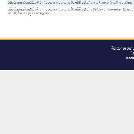
ຂໍ້ຕົກລົງຂອງລັດຖະມົນຕີ ວ່າດ້ວຍມາດຕະຖານກະສິກໍາທີ່ດີ ກ່ຽວກັບການຈັດການ ດ້ານສິ່ງແວດລ້ອມ
ຂໍ້ຕົກລົງຂອງລັດຖະມົນຕີ ວ່າດ້ວຍມາດຕະຖານກະສິກໍາທີ່ດີ ກ່ຽວກັບສຸຂະພາບ, ຄວາມປອດໄພ ແລະ
ການສັງຄົມ ຂອງຜູ່ອອກແຮງງານ
ຈົດ​ໝາຍ​ເຫດ​ທ
ໂ
ສະ​ຫ