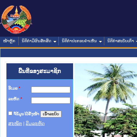
ໜ້າຫຼັກ
ນິຕິກໍາມີຜົນສັກສິດ
ນິຕິກໍາປະກອບຄໍາເຫັນ
ນິຕິກໍາສະບັບເກົ່າ
ພື້ນທີ່ຂອງສະມາຊິກ
ອີເມລ
*
ລະຫັດ
*
ຈື່ຂໍ້ມູນໄວ້ຄັ້ງໜ້າ
ສະໝັກ
|
ລືມລະຫັດ