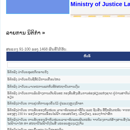
ງລັດຖະການໃຫ້ຜູ້ປະສານງານ
ງປະຕິບັດວຽກງານຈົດໝາຍເຫດ
ານຈົດໝາຍເຫດທາງລັດຖະການ
ານຈົດໝາຍເຫດທາງລັດຖະການ
ະ ເວັບໄຊຈົດໝາຍເຫດທາງ
ະ ເວັບໄຊຈົດໝາຍເຫດທາງ
ເຫດທາງລັດຖະການ ໃຫ້ຜູ້
ເຫດທາງລັດຖະການ ໃຫ້ຜູ້
Ministry of Justice L
ານສັນຕິບານປະຊາຊົນ
ຄານຕຳຫຼວດປະຊາຊົນ
າຊົນ ພາກເໜືອ
ຊາຊົນ ພາກກາງ
າກເໜືອ
າກກາງ
ະການ
າກໃຕ້
ລາຍການ ນິຕິກໍາ
»
ສະແດງ 91-100 ຂອງ 1468 ຜົນທີ່ໄດ້ຮັບ.
ຫົວຂໍ້
ຂໍ້ຕົກລົງ ວ່າດ້ວຍທຸລະກິດຂາຍກົງ
ຂໍ້ຕົກລົງ ວ່າດ້ວຍບັນຊີທີ່ບໍ່ມີການເຄື່ອນໄຫວ
ຂໍ້ຕົກລົງ ວ່າດ້ວຍມາດຕະການແຕ່ຫົວທີຕໍ່ສະຖາບັນການເງິນ
ຂໍ້ຕົກລົງ ວ່າດ້ວຍການລົບລ້າງການເກັບພັນທະ ກອງທຶນສົ່ງເສີມການທ່ອງທ່ຽວແຫ່ງຊາດ ຢູ່ດ່ານສາກົ
ຂຽນ
ຂໍ້ຕົກລົງວ່າດ້ວຍ ການຢຸດຕິການຂຸດຄົ້ນໄມ້ ຢູ່ແຂວງຫຼວງນໍ້າທາ
ຂໍ້ຕົກລົງວ່າດ້ວຍ ການຮັບຮອງຫົວໜ່ວຍ ລາຄາທົດແທນຄ່າທີ່ດິນ ແລະ ຊັບສິນ ທີ່ຖືກຜົນກະທົບ ຈາກກ
ແຮງສູງ 230 kv ຂອງໂຄງການເຂື່ອນໄຟຟ້າ ດອນສະໂຮງ, ເມືອງໂຂງ, ແຂວງຈຳປາສັກ
ຂໍ້ຕົກລົງວ່າດ້ວຍ ການຮັບຮອງເອົາຫົວໜ່ວຍລາຄາທົດແທນຜົນກະທົບ ຈາກໂຄງການກໍ່ສ້າງສາຍສົ່ງໄ
ໄຟຟ້ານາໄຫ ຫາ ສະຖານີໄຟຟ້າດົງໂພສີ ນະຄອນຫຼວງວຽງຈັນ
ຂໍ້ຕົກລົງວ່າດ້ວຍ ການຂຶ້ນທະບຽນວິສາຫະກິດ