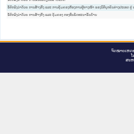
ຂໍ້ຕົກລົງວ່າດ້ວຍ ການສ້າງຕັ້ງ ແລະ ການຄຸ້ມຄອງຫ້ອງການຜູ້ຕາງໜ້າ ຂອງນິຕິບຸກຄົນຕ່າງປະເທດ ຢູ
ຂໍ້ຕົກລົງວ່າດ້ວຍ ການສ້າງຕັ້ງ ແລະ ຄຸ້ມຄອງ ກອງທຶນພັດທະນາຂັ້ນບ້ານ
ຈົດ​ໝາຍ​ເຫດ​ທ
ໂ
ສະ​ຫ