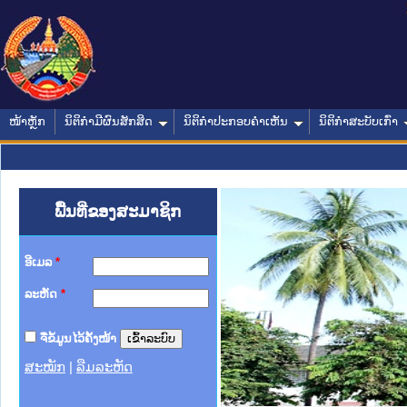
ໜ້າຫຼັກ
ນິຕິກໍາມີຜົນສັກສິດ
ນິຕິກໍາປະກອບຄໍາເຫັນ
ນິຕິກໍາສະບັບເກົ່າ
ພື້ນທີ່ຂອງສະມາຊິກ
ອີເມລ
*
ລະຫັດ
*
ຈື່ຂໍ້ມູນໄວ້ຄັ້ງໜ້າ
ສະໝັກ
|
ລືມລະຫັດ