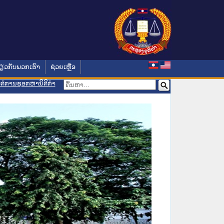
່ຽວກັບພວກເຮົາ
ຊ່ວຍເຫຼືອ
ອມຕໍ່ການຊອກຫານິຕິກຳ