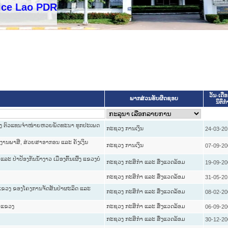
o PDR
ວັນ-ເດືອ
ພາກສ່ວນຮັບຜິດຊອບ
ນິຕິກໍ
າງຕັ້ງ ຕົວແທນຈຳໜ່າຍຫວຍພັດທະນາ ທຸກປະເພດ
ກະຊວງ ການເງິນ
24-03-20
ານພາສີ, ສ່ວຍສາອາກອນ ແລະ ຄັງເງິນ
ກະຊວງ ການເງິນ
07-09-20
ະ ປ່າປ້ອງກັນນ້ຳງາວ ເມືອງຕົ້ນເຜິ້ງ ແຂວງບໍ່
ກະຊວງ ກະສິກຳ ແລະ ສິ່ງແວດລ້ອມ
19-09-20
ກະຊວງ ກະສິກຳ ແລະ ສິ່ງແວດລ້ອມ
31-05-20
 ແຂວງ ຂອງໂຄງການຈັດສັນປ່າຜະລິດ ແລະ
ກະຊວງ ກະສິກຳ ແລະ ສິ່ງແວດລ້ອມ
08-02-20
 ແຂວງ
ກະຊວງ ກະສິກຳ ແລະ ສິ່ງແວດລ້ອມ
06-09-20
ກະຊວງ ກະສິກຳ ແລະ ສິ່ງແວດລ້ອມ
30-12-20