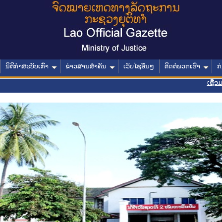
ນິຕິກໍາສະບັບເກົ່າ
ຂ່າວສານສໍາຄັນ
ເວັບໄຊອື່ນໆ
ຕິດຕໍ່ພວກເຮົາ
ກ
ເຊື່