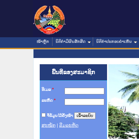
ໜ້າຫຼັກ
ນິຕິກໍາມີຜົນສັກສິດ
ນິຕິກໍາປະກອບຄໍາເຫັນ
ພື້ນທີ່ຂອງສະມາຊິກ
ອີເມລ
*
ລະຫັດ
*
ຈື່ຂໍ້ມູນໄວ້ຄັ້ງໜ້າ
ສະໝັກ
|
ລືມລະຫັດ