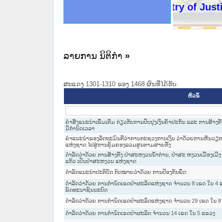
ດໝາຍເຫດທາງລັດຖະການໃຫ້ຜູ້ປະສານງານ
ນການຈັດຕັ້ງປະຕິບັດວຽກງານຈົດໝາຍເຫດ
ສານງານວຽກງານຈົດໝາຍເຫດທາງລັດຖະການ
ສານງານວຽກງານຈົດໝາຍເຫດທາງລັດຖະການ
ດໝາຍລາວ ແລະ ເວັບໄຊຈົດໝາຍເຫດທາງ
ດໝາຍລາວ ແລະ ເວັບໄຊຈົດໝາຍເຫດທາງ
ກງານຈົດໝາຍເຫດທາງລັດຖະການ ໃຫ້ຜູ້
ກງານຈົດໝາຍເຫດທາງລັດຖະການ ໃຫ້ຜູ້
Ministry of Justice La
ທີ່ ວິທະຍາຄານສັນຕິບານປະຊາຊົນ
ທີ່ ວິທະຍາຄານຕຳຫຼວດປະຊາຊົນ
ານສະພາປະຊາຊົນ ພາກເໜືອ
ງານສະພາປະຊາຊົນ ພາກກາງ
ຂັ້ນແຂວງພາກເໜືອ
ສຳລັບ ພາກກາງ
ທາງລັດຖະການ
ສຳລັບ ພາກໃຕ້
ລາຍການ ນິຕິກໍາ
»
ສະແດງ 1301-1310 ຂອງ 1468 ຜົນທີ່ໄດ້ຮັບ.
ຫົວຂໍ້
ຄຳສັ່ງແນະນຳເພີ່ມເຕີມ ກ່ຽວກັບການປັບປຸງເງິນຄ້ຳປະກັນ ແລະ ການສ້
ມີກຳນົດເວລາ
ຄຳແນະນຳຂອງລັດຖະມົນຕີວ່າການກະຊວງການເງິນ ວ່າດ້ວຍການຫັນວຽກງ
ແຫ່ງຊາດ ໄປສູ່ການຄຸ້ມຄອງລວມສູນຕາມສາຍຕັ້ງ
ດຳລັດວ່າດ້ວຍ ການສ້າງຕັ້ງ ປ່າສະຫງວນນ້ຳກ່ານ, ປ່າສະ ຫງວນເມືອງເມີງ ແລ
ແກ້ວ ເປັນປ່າສະຫງວນ ແຫ່ງຊາດ
ດຳລັດແນະນຳປະຕິບັດ ກົດໝາຍວ່າດ້ວຍ ການປ້ອງກັນພືດ
ດຳລັດວ່າດ້ວຍ ການກຳນົດເຂດປ່າຜະລິດແຫ່ງຊາດ ຈຳນວນ 8 ເຂດ ໃນ 4
ພັດທະນາຊົນນະບົດ
ດຳລັດວ່າດ້ວຍ ການກຳນົດເຂດປ່າຜະລິດແຫ່ງຊາດ ຈຳນວນ 29 ເຂດ ໃນ 8
ດຳລັດວ່າດ້ວຍ ການກຳນົດເຂດປ່າຜະລິດ ຈຳນວນ 14 ເຂດ ໃນ 5 ແຂວງ