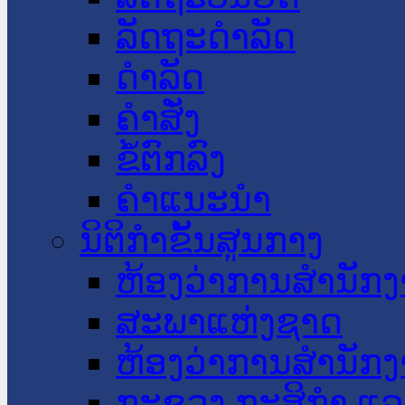
ລັດຖະດໍາລັດ
ດໍາລັດ
ຄໍາສັ່ງ
ຂໍ້ຕົກລົງ
ຄໍາແນະນໍາ
ນິຕິກໍາຂັ້ນສູນກາງ
ຫ້ອງວ່າການສໍານັ
ສະພາແຫ່ງຊາດ
ຫ້ອງວ່າການສຳນັກງ
ກະຊວງ ກະສິກຳ ແລະ