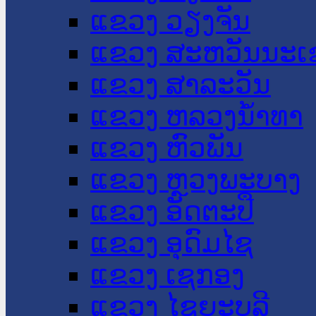
ແຂວງ ວຽງຈັນ
ແຂວງ ສະຫວັນນະເ
ແຂວງ ສາລະວັນ
ແຂວງ ຫລວງນໍ້າທາ
ແຂວງ ຫົວພັນ
ແຂວງ ຫຼວງພະບາງ
ແຂວງ ອັດຕະປື
ແຂວງ ອຸດົມໄຊ
ແຂວງ ເຊກອງ
ແຂວງ ໄຊຍະບູລີ