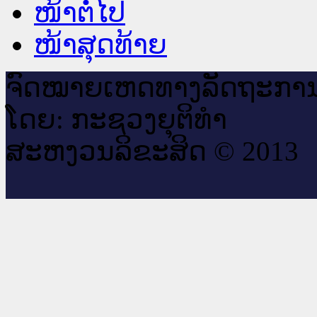
ໜ້າຕໍ່ໄປ
ໜ້າສຸດທ້າຍ
ຈົດ​ໝາຍ​ເຫດ​ທາງ​ລັດ​ຖະ​ກາ
ໂດຍ: ກະ​ຊວງຍຸ​ຕິ​ທຳ
ສະ​ຫງວນ​ລິ​ຂະ​ສິດ © 2013