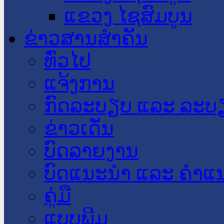
ແຂວງ ໄຊສົມບູນ
ຂ່າວສານສໍາຄັນ
​ທົ່ວ​ໄປ
ແຈ້ງການ
ກົດລະບຽບ ແລະ ລະບ
ຂ່າວເດັ່ນ
ບົດລາຍງານ
ບົດແນະນໍາ ແລະ ຄໍາແ
ຄູ່ມື
ແບບພີມ