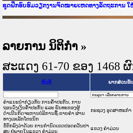
Ministry of Justice Lao PDR
ເຜີຍແຜ່ວັບໄຊຈົດໝາຍເຫດທາງລັດຖະການ ແລະ ແອັບກ
ກະຊວງຍຸຕິທຳ
ຊຸດຝຶກອົບຮົມວຽກງານຈົດໝາຍເຫດທາງລັດຖະການ ໃ
ກອງປະຊຸມທົບທວນຄືນການຈັດຕັ້ງປະຕິບັດວຽກງານຈ
ຝຶກອົບຮົມ ຜູ່ປະສານງານວຽກງານຈົດໝາຍເຫດທາງລັ
ຝຶກອົບຮົມ ຜູ່ປະສານງານວຽກງານຈົດໝາຍເຫດທາງລັດ
ເຜີຍແຜ່ແອັບກົດໝາຍລາວ ແລະ ເວັບໄຊຈົດໝາຍເຫດທ
ເຜີຍແຜ່ແອັບກົດໝາຍລາວ ແລະ ເວັບໄຊຈົດໝາຍເຫດທາ
ຍົກລະດັບວຽກງານຈົດໝາຍເຫດທາງລັດຖະການໃຫ້ຜູ້
ຊຸດຝຶກອົບຮົມວຽກງານຈົດໝາຍເຫດທາງລັດຖະການ ໃ
ລາຍການ ນິຕິກໍາ
»
ສະແດງ 61-70 ຂອງ 1468 ຜົນທ
ຫົວຂໍ້
ພາກສ່ວນຮັ
ຄຳແນະນຳກ່ຽວກັບ ການຄ້ຳປະກັນ, ການ
ຖອນວົງເງິນຄ້ຳປະກັນ ແລະ ພັນທະຂອງຜູ້
ກະຊວງ ອຸດສາຫະກຳ 
ດຳເນີນກິດຈະການບໍລິການຊື້-ຂາຍຄຳ ຜ່ານ
ທາງເອເລັກໂຕຮນິກ
ຂໍ້ຕົກລົງວ່າດ້ວຍ ການກຳນົດເຂດປອດຄວັນຢາ
ແຂວງ ຄໍາມ່ວນ
ສູບ ຢູ່ພາຍໃນແຂວງ ຄຳມ່ວນ