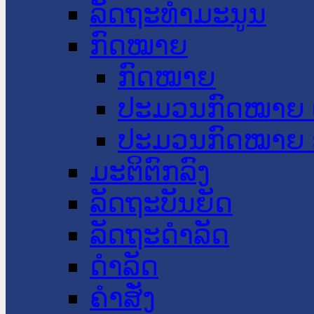
ລັດຖະທໍາມະນູນ
ກົດໝາຍ
ກົດໝາຍ
ປະມວນກົດໝາຍ 
ປະມວນກົດໝາຍ 
ມະຕິຕົກລົງ
ລັດຖະບັນຍັດ
ລັດຖະດໍາລັດ
ດໍາລັດ
ຄໍາສັ່ງ