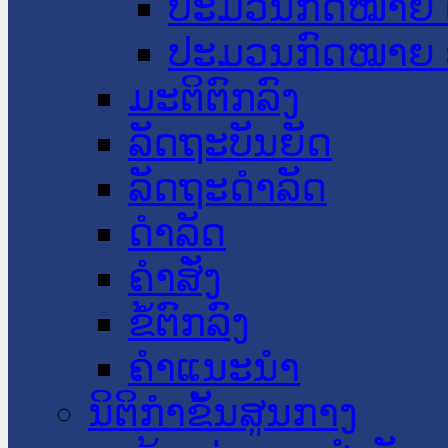
ປະມວນກົດໝາຍ 
ປະມວນກົດໝາຍ 
ມະຕິຕົກລົງ
ລັດຖະບັນຍັດ
ລັດຖະດໍາລັດ
ດໍາລັດ
ຄໍາສັ່ງ
ຂໍ້ຕົກລົງ
ຄໍາແນະນໍາ
ນິຕິກຳຂັ້ນສູນກາງ