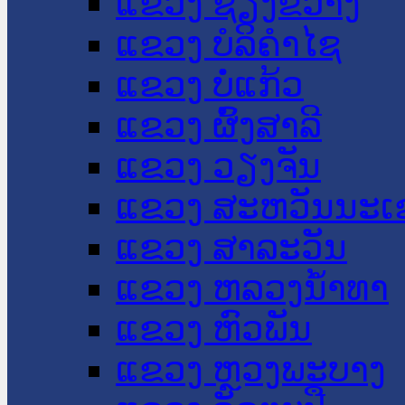
ແຂວງ ຊຽງຂວາງ
ແຂວງ ບໍລິຄໍາໄຊ
ແຂວງ ບໍ່ແກ້ວ
ແຂວງ ຜົ້ງສາລີ
ແຂວງ ວຽງຈັນ
ແຂວງ ສະຫວັນນະເ
ແຂວງ ສາລະວັນ
ແຂວງ ຫລວງນໍ້າທາ
ແຂວງ ຫົວພັນ
ແຂວງ ຫຼວງພະບາງ