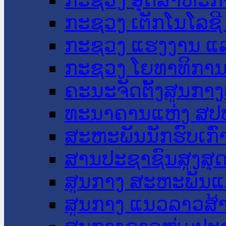
ກະຊວງ ເຕັກໂນໂລຊີ
ກະຊວງ ແຮງງານ ແລ
ກະຊວງ ໂຍທາທິການ 
ຄະນະຈັດຕັ້ງສູນກາງ
ທະນາຄານແຫ່ງ ສປ
ສະຫະພັນນັກຮົບເກົ
ສານປະຊາຊົນສູງສຸ
ສູນກາງ ສະຫະພັນແ
ສູນກາງ ແນວລາວສ້