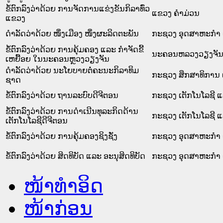
ຂໍ້ຕົກລົງວ່າດ້ວຍ ການຈັດການແຂ່ງຂັນກິລາທົ່ວ
ແຂວງ ຄໍາມ່ວນ
ແຂວງ
ດຳລັດວ່າດ້ວຍ ໜຶ່ງເມືອງ ໜຶ່ງຜະລິດຕະພັນ
ກະຊວງ ອຸດສາຫະກຳ 
ຂໍ້ຕົກລົງວ່າດ້ວຍ ການຄຸ້ມຄອງ ແລະ ກຳຈັດຂີ້
ນະ​ຄອນ​ຫລວງວຽງຈັ
ເຫຍື້ອຍ ໃນນະຄອນຫຼວງວຽງຈັນ
ດຳລັດວ່າດ້ວຍ ນະໂຍບາຍຕໍ່ຄະນະກິລາທິມ
ກະຊວງ ສຶກສາທິການ 
ຊາດ
ຂໍ້ຕົກລົງວ່າດ້ວຍ ຖານລະບົບດີຈີຕອນ
ກະຊວງ ເຕັກໂນໂລຊີ 
ຂໍ້ຕົກລົງວ່າດ້ວຍ ການດຳເນີນທຸລະກິດດ້ານ
ກະຊວງ ເຕັກໂນໂລຊີ 
ເຕັກໂນໂລຊີດີຈີຕອນ
ຂໍ້ຕົກລົງວ່າດ້ວຍ ການຄຸ້ມຄອງຊິງຊັ່ງ
ກະຊວງ ອຸດສາຫະກຳ 
ຂໍ້ຕົກລົງວ່າດ້ວຍ ສິດທິບັດ ແລະ ອະນຸສິດທິບັດ
ກະຊວງ ອຸດສາຫະກຳ 
ໜ້າທໍາອິດ
ໜ້າກ່ອນ