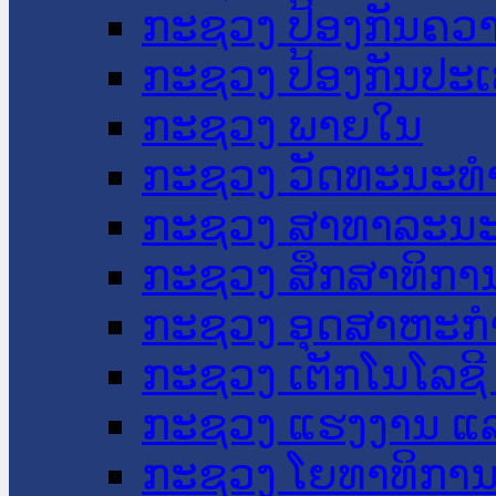
ກະຊວງ ປ້ອງກັນຄວ
ກະຊວງ ປ້ອງກັນປະ
ກະຊວງ ພາຍໃນ
ກະຊວງ ວັດທະນະທຳ
ກະຊວງ ສາທາລະນະ
ກະຊວງ ສຶກສາທິການ
ກະຊວງ ອຸດສາຫະກຳ
ກະຊວງ ເຕັກໂນໂລຊີ
ກະຊວງ ແຮງງານ ແລ
ກະຊວງ ໂຍທາທິການ 