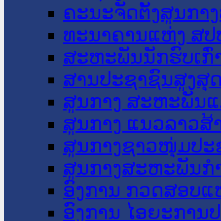
ຄະນະຈັດຕັ້ງສູນກາງ
ທະນາຄານແຫ່ງ ສປ
ສະຫະພັນນັກຮົບເກົ
ສານປະຊາຊົນສູງສຸ
ສູນກາງ ສະຫະພັນແ
ສູນກາງ ແນວລາວສ້
ສູນກາງຊາວໜຸ່ມປະ
ສູນກາງສະຫະພັນກ
ອົງການ ກວດສອບແຫ
ອົງການ ໄອຍະການປ