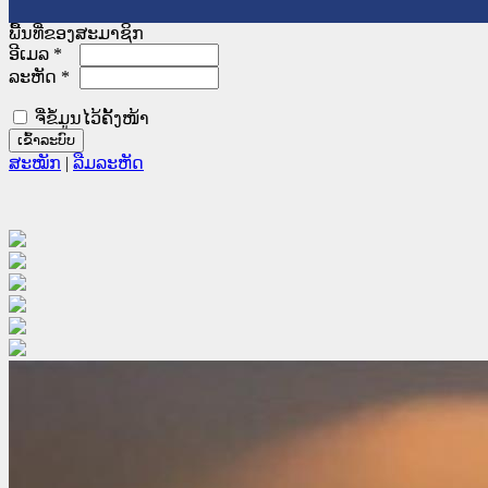
ພື້ນທີ່ຂອງສະມາຊິກ
ອີເມລ
*
ລະຫັດ
*
ຈື່ຂໍ້ມູນໄວ້ຄັ້ງໜ້າ
ສະໝັກ
|
ລືມລະຫັດ