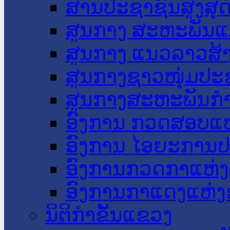
ສານປະຊາຊົນສູງສຸ
ສູນກາງ ສະຫະພັນແ
ສູນກາງ ແນວລາວສ້
ສູນກາງຊາວໜຸ່ມປະ
ສູນກາງສະຫະພັນກ
ອົງການ ກວດສອບແຫ
ອົງການ ໄອຍະການປ
ອົງການກວດກາແຫ່ງ
ອົງການກາແດງແຫ່
ນິຕິກໍາຂັ້ນແຂວງ