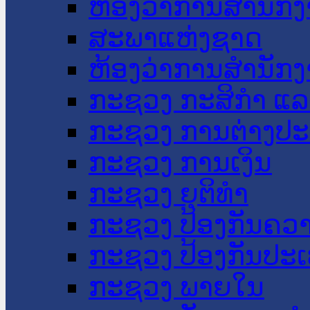
ຫ້ອງວ່າການສໍານັ
ສະພາແຫ່ງຊາດ
ຫ້ອງວ່າການສຳນັກງ
ກະຊວງ ກະສິກຳ ແລະ
ກະຊວງ ການຕ່າງປ
ກະຊວງ ການເງິນ
ກະຊວງ ຍຸຕິທໍາ
ກະຊວງ ປ້ອງກັນຄວ
ກະຊວງ ປ້ອງກັນປະ
ກະຊວງ ພາຍໃນ