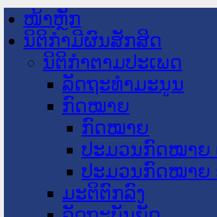
ໜ້າຫຼັກ
ນິຕິກໍາມີຜົນສັກສິດ
ນິຕິກໍາຕາມປະເພດ
ລັດຖະທໍາມະນູນ
ກົດໝາຍ
ກົດໝາຍ
ປະມວນກົດໝາຍ 
ປະມວນກົດໝາຍ 
ມະຕິຕົກລົງ
ລັດຖະບັນຍັດ