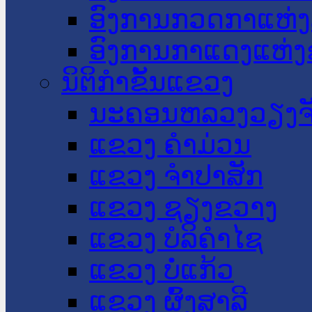
ອົງການກວດກາແຫ່ງ
ອົງການກາແດງແຫ່
ນິຕິກໍາຂັ້ນແຂວງ
ນະ​ຄອນ​ຫລວງວຽງຈ
ແຂວງ ຄໍາມ່ວນ
ແຂວງ ຈໍາປາສັກ
ແຂວງ ຊຽງຂວາງ
ແຂວງ ບໍລິຄໍາໄຊ
ແຂວງ ບໍ່ແກ້ວ
ແຂວງ ຜົ້ງສາລີ