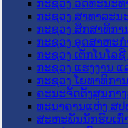
ກະຊວງ ວັດທະນະທຳ
ກະຊວງ ສາທາລະນະ
ກະຊວງ ສຶກສາທິການ
ກະຊວງ ອຸດສາຫະກຳ
ກະຊວງ ເຕັກໂນໂລຊີ
ກະຊວງ ແຮງງານ ແລ
ກະຊວງ ໂຍທາທິການ 
ຄະນະຈັດຕັ້ງສູນກາງ
ທະນາຄານແຫ່ງ ສປ
ສະຫະພັນນັກຮົບເກົ