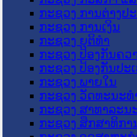
ກະຊວງ ການຕ່າງປ
ກະຊວງ ການເງິນ
ກະຊວງ ຍຸຕິທໍາ
ກະຊວງ ປ້ອງກັນຄວ
ກະຊວງ ປ້ອງກັນປະ
ກະຊວງ ພາຍໃນ
ກະຊວງ ວັດທະນະທຳ
ກະຊວງ ສາທາລະນະ
ກະຊວງ ສຶກສາທິການ
ກະຊວງ ອຸດສາຫະກຳ