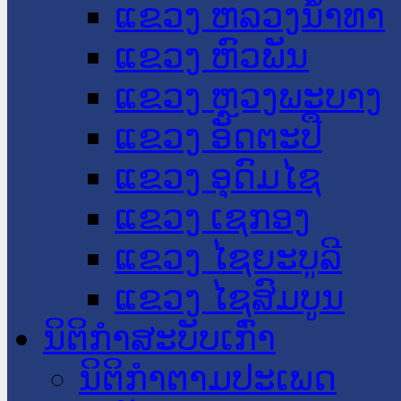
ແຂວງ ຫລວງນໍ້າທາ
ແຂວງ ຫົວພັນ
ແຂວງ ຫຼວງພະບາງ
ແຂວງ ອັດຕະປື
ແຂວງ ອຸດົມໄຊ
ແຂວງ ເຊກອງ
ແຂວງ ໄຊຍະບູລີ
ແຂວງ ໄຊສົມບູນ
ນິຕິກໍາສະບັບເກົ່າ
ນິຕິກຳຕາມປະເພດ