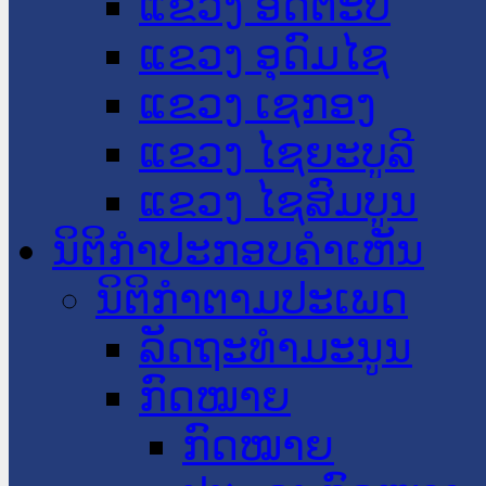
ແຂວງ ອັດຕະປື
ແຂວງ ອຸດົມໄຊ
ແຂວງ ເຊກອງ
ແຂວງ ໄຊຍະບູລີ
ແຂວງ ໄຊສົມບູນ
ນິຕິກໍາປະກອບຄໍາເຫັນ
ນິຕິກໍາຕາມປະເພດ
ລັດຖະທໍາມະນູນ
ກົດໝາຍ
ກົດໝາຍ