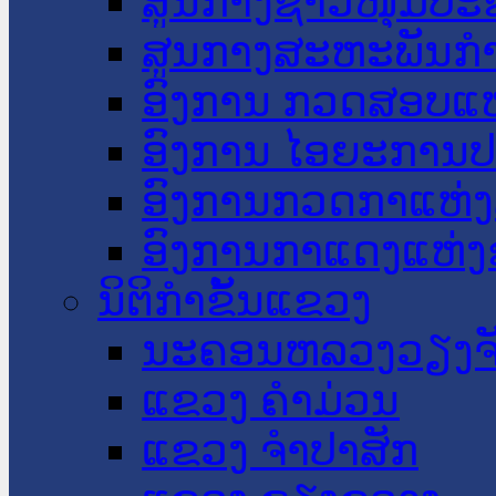
ສູນກາງຊາວໜຸ່ມປະ
ສູນກາງສະຫະພັນກ
ອົງການ ກວດສອບແຫ
ອົງການ ໄອຍະການປ
ອົງການກວດກາແຫ່ງ
ອົງການກາແດງແຫ່
ນິຕິກໍາຂັ້ນແຂວງ
ນະ​ຄອນ​ຫລວງວຽງຈ
ແຂວງ ຄໍາມ່ວນ
ແຂວງ ຈໍາປາສັກ