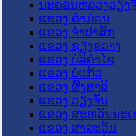
ນະ​ຄອນ​ຫລວງວຽງຈ
ແຂວງ ຄໍາມ່ວນ
ແຂວງ ຈໍາປາສັກ
ແຂວງ ຊຽງຂວາງ
ແຂວງ ບໍລິຄໍາໄຊ
ແຂວງ ບໍ່ແກ້ວ
ແຂວງ ຜົ້ງສາລີ
ແຂວງ ວຽງຈັນ
ແຂວງ ສະຫວັນນະເ
ແຂວງ ສາລະວັນ