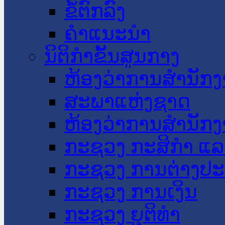
ຂໍ້ຕົກລົງ
ຄໍາແນະນໍາ
ນິຕິກໍາຂັ້ນສູນກາງ
ຫ້ອງວ່າການສໍານັ
ສະພາແຫ່ງຊາດ
ຫ້ອງວ່າການສຳນັກງ
ກະຊວງ ກະສິກຳ ແລະ
ກະຊວງ ການຕ່າງປ
ກະຊວງ ການເງິນ
ກະຊວງ ຍຸຕິທໍາ