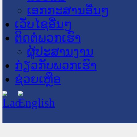
ເອກກະສານອື່ນໆ
ເວັບໄຊອື່ນໆ
ຕິດຕໍ່ພວກເຮົາ
ຜູ້ປະສານງານ
ກ່ຽວກັບພວກເຮົາ
ຊ່ວຍເຫຼືອ