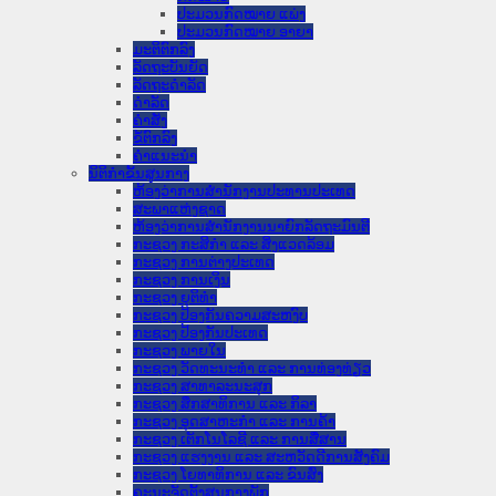
ປະມວນກົດໝາຍ ແພ່ງ
ປະມວນກົດໝາຍ ອາຍາ
ມະຕິຕົກລົງ
ລັດຖະບັນຍັດ
ລັດຖະດໍາລັດ
ດໍາລັດ
ຄໍາສັ່ງ
ຂໍ້ຕົກລົງ
ຄໍາແນະນໍາ
ນິຕິກໍາຂັ້ນສູນກາງ
ຫ້ອງວ່າການສໍານັກງານປະທານປະເທດ
ສະພາແຫ່ງຊາດ
ຫ້ອງວ່າການສຳນັກງານນາຍົກລັດຖະມົນຕີ
ກະຊວງ ກະສິກຳ ແລະ ສິ່ງແວດລ້ອມ
ກະຊວງ ການຕ່າງປະເທດ
ກະຊວງ ການເງິນ
ກະຊວງ ຍຸຕິທໍາ
ກະຊວງ ປ້ອງກັນຄວາມສະຫງົບ
ກະຊວງ ປ້ອງກັນປະເທດ
ກະຊວງ ພາຍໃນ
ກະຊວງ ວັດທະນະທຳ ແລະ ການທ່ອງທ່ຽວ
ກະຊວງ ສາທາລະນະສຸກ
ກະຊວງ ສຶກສາທິການ ແລະ ກິລາ
ກະຊວງ ອຸດສາຫະກຳ ແລະ ການຄ້າ
ກະຊວງ ເຕັກໂນໂລຊີ ແລະ ການສື່ສານ
ກະຊວງ ແຮງງານ ແລະ ສະຫວັດດີການສັງຄົມ
ກະຊວງ ໂຍທາທິການ ແລະ ຂົນສົ່ງ
ຄະນະຈັດຕັ້ງສູນກາງພັກ