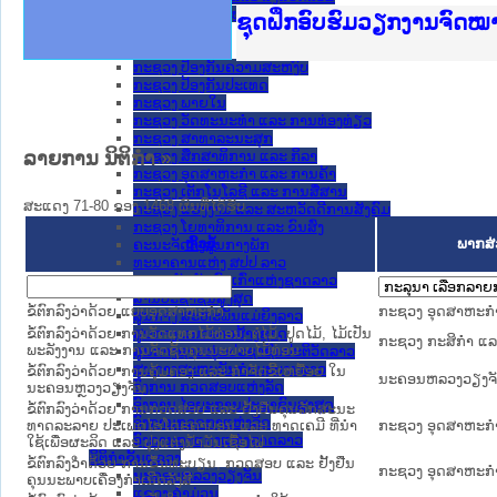
ກະຊວງ ການຕ່າງປະເທດ
Ministry of Justice Lao
ເຜີຍແຜ່ວັບໄຊຈົດໝາຍເຫດທ
ກະຊວງຍຸຕິທຳ
ຊຸດຝຶກອົບຮົມວຽກງານຈົດ
ກອງປະຊຸມທົບທວນຄືນການຈັ
ຝຶກອົບຮົມ ຜູ່ປະສານງານວ
ຝຶກອົບຮົມ ຜູ່ປະສານງານວ
ເຜີຍແຜ່ແອັບກົດໝາຍລາວ ແ
ເຜີຍແຜ່ແອັບກົດໝາຍລາວ ແ
ຍົກລະດັບວຽກງານຈົດໝາຍເ
ຊຸດຝຶກອົບຮົມວຽກງານຈົດ
ກະຊວງ ການເງິນ
ກະຊວງ ຍຸຕິທໍາ
ກະຊວງ ປ້ອງກັນຄວາມສະຫງົບ
ກະຊວງ ປ້ອງກັນປະເທດ
ກະຊວງ ພາຍໃນ
ກະຊວງ ວັດທະນະທຳ ແລະ ການທ່ອງທ່ຽວ
ກະຊວງ ສາທາລະນະສຸກ
ລາຍການ ນິຕິກໍາ
»
ກະຊວງ ສຶກສາທິການ ແລະ ກິລາ
ກະຊວງ ອຸດສາຫະກຳ ແລະ ການຄ້າ
ກະຊວງ ເຕັກໂນໂລຊີ ແລະ ການສື່ສານ
ສະແດງ 71-80 ຂອງ 1468 ຜົນທີ່ໄດ້ຮັບ.
ກະຊວງ ແຮງງານ ແລະ ສະຫວັດດີການສັງຄົມ
ກະຊວງ ໂຍທາທິການ ແລະ ຂົນສົ່ງ
ຫົວຂໍ້
ພາກສ່
ຄະນະຈັດຕັ້ງສູນກາງພັກ
ທະນາຄານແຫ່ງ ສປປ ລາວ
ສະຫະພັນນັກຮົບເກົ່າແຫ່ງຊາດລາວ
ສານປະຊາຊົນສູງສຸດ
ຂໍ້ຕົກລົງວ່າດ້ວຍ ແບບອຸດສາຫະກຳ
ກະຊວງ ອຸດສາຫະກ
ສູນກາງ ສະຫະພັນແມ່ຍິງລາວ
ຂໍ້ຕົກລົງວ່າດ້ວຍ ການວັດແທກໄມ້ທ່ອນ, ຕໍໄມ້, ປູດໄມ້, ໄມ້ເປັນ
ສູນກາງ ແນວລາວສ້າງຊາດ
ກະຊວງ ກະສິກຳ ແລະ
ພະລັງງານ ແລະ ການຈັດຊັ້ນຄຸນນະພາບໄມ້ທ່ອນ
ສູນກາງຊາວໜຸ່ມປະຊາຊົນປະຕິວັດລາວ
ສູນກາງສະຫະພັນກຳມະບານລາວ
ຂໍ້ຕົກລົງວ່າດ້ວຍ ການຄຸ້ມຄອງ ແລະ ກຳຈັດຂີ້ເຫຍື້ອຍ ໃນ
ນະ​ຄອນ​ຫລວງວຽງຈ
ອົງການ ກວດສອບແຫ່ງລັດ
ນະຄອນຫຼວງວຽງຈັນ
ອົງການ ໄອຍະການປະຊາຊົນສູງສຸດ
ຂໍ້ຕົກລົງວ່າດ້ວຍ ການກວດສອບ ແລະ ຢັ້ງຢືນຄຸນລັກສະນະ
ອົງການກວດກາແຫ່ງລັດ
ທາດລະລາຍ ປະເພດໄຮໂດຣຄາບອນ ແລະ ທາດເຄມີ ທີ່ນຳ
ກະຊວງ ອຸດສາຫະກ
ອົງການກາແດງແຫ່ງຊາດລາວ
ໃຊ້ເພື່ອຜະລິດ ແລະ ປຸງແຕ່ງນ້ຳມັນເຊື້ອໄຟ
ນິຕິກໍາຂັ້ນແຂວງ
ຂໍ້ຕົກລົງວ່າດ້ວຍ ການຂຶ້ນທະບຽນ, ກວດສອບ ແລະ ຢັ້ງຢືນ
ກະຊວງ ອຸດສາຫະກ
ນະ​ຄອນ​ຫລວງວຽງຈັນ
ຄຸນນະພາບເຄື່ອງກຳເນີດລັງສີ
ແຂວງ ຄໍາມ່ວນ