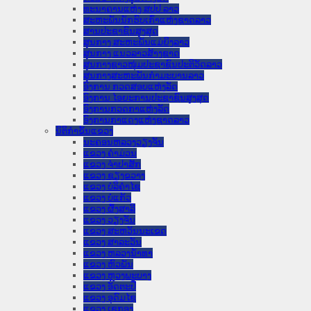
ທະນາຄານແຫ່ງ ສປປ ລາວ
ສະຫະພັນນັກຮົບເກົ່າແຫ່ງຊາດລາວ
ສານປະຊາຊົນສູງສຸດ
ສູນກາງ ສະຫະພັນແມ່ຍິງລາວ
ສູນກາງ ແນວລາວສ້າງຊາດ
ສູນກາງຊາວໜຸ່ມປະຊາຊົນປະຕິວັດລາວ
ສູນກາງສະຫະພັນກຳມະບານລາວ
ອົງການ ກວດສອບແຫ່ງລັດ
ອົງການ ໄອຍະການປະຊາຊົນສູງສຸດ
ອົງການກວດກາແຫ່ງລັດ
ອົງການກາແດງແຫ່ງຊາດລາວ
ນິຕິກໍາຂັ້ນແຂວງ
ນະ​ຄອນ​ຫລວງວຽງຈັນ
ແຂວງ ຄໍາມ່ວນ
ແຂວງ ຈໍາປາສັກ
ແຂວງ ຊຽງຂວາງ
ແຂວງ ບໍລິຄໍາໄຊ
ແຂວງ ບໍ່ແກ້ວ
ແຂວງ ຜົ້ງສາລີ
ແຂວງ ວຽງຈັນ
ແຂວງ ສະຫວັນນະເຂດ
ແຂວງ ສາລະວັນ
ແຂວງ ຫລວງນໍ້າທາ
ແຂວງ ຫົວພັນ
ແຂວງ ຫຼວງພະບາງ
ແຂວງ ອັດຕະປື
ແຂວງ ອຸດົມໄຊ
ແຂວງ ເຊກອງ