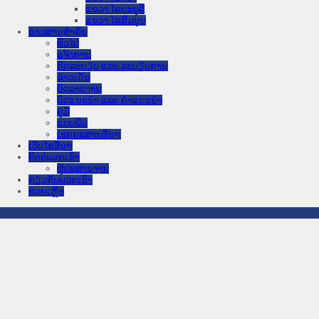
ແຂວງ ໄຊຍະບູລີ
ແຂວງ ໄຊສົມບູນ
ຂ່າວສານສໍາຄັນ
​ທົ່ວ​ໄປ
ແຈ້ງການ
ກົດລະບຽບ ແລະ ລະບຽບການ
ຂ່າວເດັ່ນ
ບົດລາຍງານ
ບົດແນະນໍາ ແລະ ຄໍາແນະນໍາ
ຄູ່ມື
ແບບພີມ
ເອກກະສານອື່ນໆ
ເວັບໄຊອື່ນໆ
ຕິດຕໍ່ພວກເຮົາ
ຜູ້ປະສານງານ
ກ່ຽວກັບພວກເຮົາ
ຊ່ວຍເຫຼືອ