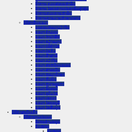
ອົງການ ກວດສອບແຫ່ງລັດ
ອົງການ ໄອຍະການປະຊາຊົນສູງສຸດ
ອົງການກວດກາແຫ່ງລັດ
ອົງການກາແດງແຫ່ງຊາດລາວ
ນິຕິກໍາຂັ້ນແຂວງ
ນະ​ຄອນ​ຫລວງວຽງຈັນ
ແຂວງ ຄໍາມ່ວນ
ແຂວງ ຈໍາປາສັກ
ແຂວງ ຊຽງຂວາງ
ແຂວງ ບໍລິຄໍາໄຊ
ແຂວງ ບໍ່ແກ້ວ
ແຂວງ ຜົ້ງສາລີ
ແຂວງ ວຽງຈັນ
ແຂວງ ສະຫວັນນະເຂດ
ແຂວງ ສາລະວັນ
ແຂວງ ຫລວງນໍ້າທາ
ແຂວງ ຫົວພັນ
ແຂວງ ຫຼວງພະບາງ
ແຂວງ ອັດຕະປື
ແຂວງ ອຸດົມໄຊ
ແຂວງ ເຊກອງ
ແຂວງ ໄຊຍະບູລີ
ແຂວງ ໄຊສົມບູນ
ນິຕິກໍາສະບັບເກົ່າ
ນິຕິກຳຕາມປະເພດ
ລັດຖະທໍາມະນູນ
ກົດໝາຍ
ກົດໝາຍ