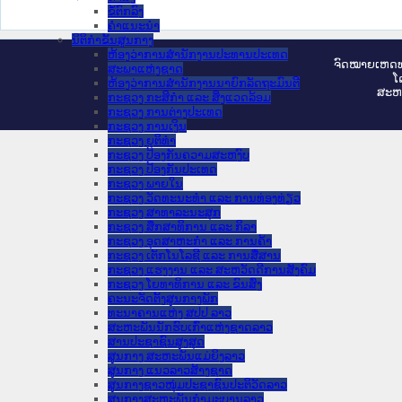
ຂໍ້ຕົກລົງ
ຄໍາແນະນໍາ
ນິຕິກຳຂັ້ນສູນກາງ
ຫ້ອງວ່າການສໍານັກງານປະທານປະເທດ
ຈົດ​ໝາຍ​ເຫດ​ທ
ສະພາແຫ່ງຊາດ
ໂ
ຫ້ອງວ່າການສຳນັກງານນາຍົກລັດຖະມົນຕີ
ສະ​ຫ
ກະຊວງ ກະສິກຳ ແລະ ສິ່ງແວດລ້ອມ
ກະຊວງ ການຕ່າງປະເທດ
ກະຊວງ ການເງິນ
ກະຊວງ ຍຸຕິທໍາ
ກະຊວງ ປ້ອງກັນຄວາມສະຫງົບ
ກະຊວງ ປ້ອງກັນປະເທດ
ກະຊວງ ພາຍໃນ
ກະຊວງ ວັດທະນະທຳ ແລະ ການທ່ອງທ່ຽວ
ກະຊວງ ສາທາລະນະສຸກ
ກະຊວງ ສຶກສາທິການ ແລະ ກິລາ
ກະຊວງ ອຸດສາຫະກຳ ແລະ ການຄ້າ
ກະຊວງ ເຕັກໂນໂລຊີ ແລະ ການສື່ສານ
ກະຊວງ ແຮງງານ ແລະ ສະຫວັດດີການສັງຄົມ
ກະຊວງ ໂຍທາທິການ ແລະ ຂົນສົ່ງ
ຄະນະຈັດຕັ້ງສູນກາງພັກ
ທະນາຄານແຫ່ງ ສປປ ລາວ
ສະຫະພັນນັກຮົບເກົ່າແຫ່ງຊາດລາວ
ສານປະຊາຊົນສູງສຸດ
ສູນກາງ ສະຫະພັນແມ່ຍິງລາວ
ສູນກາງ ແນວລາວສ້າງຊາດ
ສູນກາງຊາວໜຸ່ມປະຊາຊົນປະຕິວັດລາວ
ສູນກາງສະຫະພັນກຳມະບານລາວ