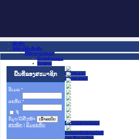
ໜ້າຫຼັກ
ນິຕິກໍາມີຜົນສັກສິດ
ນິຕິກໍາຕາມປະເພດ
ລັດຖະທໍາມະນູນ
ກົດໝາຍ
ກົດໝາຍ
ພື້ນທີ່ຂອງສະມາຊິກ
ປະມວນກົດໝາຍ ແພ່ງ
ປະມວນກົດໝາຍ ອາຍາ
ມະຕິຕົກລົງ
ລັດຖະບັນຍັດ
ອີເມລ
*
ລັດຖະດໍາລັດ
ດໍາລັດ
ລະຫັດ
*
ຄໍາສັ່ງ
ຂໍ້ຕົກລົງ
ຈື່
ຄໍາແນະນໍາ
ນິຕິກໍາຂັ້ນສູນກາງ
ຂໍ້ມູນໄວ້ຄັ້ງໜ້າ
ຫ້ອງວ່າການສໍານັກງານປະທານປະເທດ
ສະໝັກ
|
ລືມລະຫັດ
ສະພາແຫ່ງຊາດ
ຫ້ອງວ່າການສຳນັກງານນາຍົກລັດຖະມົນຕີ
ກະຊວງ ກະສິກຳ ແລະ ສິ່ງແວດລ້ອມ