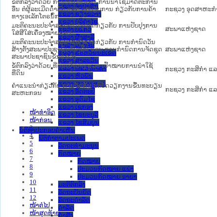
ຂໍ້ຕົກລົງວ່າດ້ວຍ ການປັບໃໝ ແລະ ການນຳໃຊ້ມາດຕະການ
ແຂວງ ຈໍາປາສັກ
ອື່ນ ຕໍ່ຜູ້ລະເມີດດຳລັດ ແລະ ລະບຽບການ ກ່ຽວກັບການຄ້າ
ກະຊວງ ອຸດສາຫະກ
ແຂວງ ຊຽງຂວາງ
ທາງເອເລັກໂຕຣນິກ
ແຂວງ ບໍລິຄໍາໄຊ
ມະຕິຄະນະປະຈຳສະພາແຫ່ງຊາດກ່ຽວກັບ ການປັບປຸງການ
ສະພາແຫ່ງຊາດ
ແຂວງ ບໍ່ແກ້ວ
ໃສ່ສີໃສ່ເຄື່ອງໝາຍຊາດ
ແຂວງ ຜົ້ງສາລີ
ມະຕິຄະນະປະຈຳສະພາແຫ່ງຊາດກ່ຽວກັບ ການກຳນົດວັນ
ແຂວງ ວຽງຈັນ
ສ້າງຕັ້ງສະພາປະຊາຊົນທ້ອງຖິ່ນ ແລະ ການກຳນົດການຈັດຊຸດ
ສະພາແຫ່ງຊາດ
ແຂວງ ສະຫວັນນະເຂດ
ສະພາປະຊາຊົນຂັ້ນແຂວງ
ແຂວງ ສາລະວັນ
ຂໍ້ຕົກລົງວ່າດ້ວຍ ທີ່ດິນເປົ່າວ່າງ ແລະ ເປົ້າໝາຍການນຳໃຊ້
ແຂວງ ຫລວງນໍ້າທາ
ກະຊວງ ກະສິກຳ ແລະ
ທີ່ດິນ
ແຂວງ ຫົວພັນ
ແຂວງ ຫຼວງພະບາງ
ຄຳແນະນຳກ່ຽວກັບ ການຈັດຕັ້ງປະຕິບັດວຽກງານຂື້ນທະບຽນ
ກະຊວງ ກະສິກຳ ແລະ
ແຂວງ ອັດຕະປື
ສະຫະກອນ
ແຂວງ ອຸດົມໄຊ
ແຂວງ ເຊກອງ
ໜ້າທໍາອິດ
ແຂວງ ໄຊຍະບູລີ
ໜ້າກ່ອນ
ແຂວງ ໄຊສົມບູນ
3
ນິຕິກໍາປະກອບຄໍາເຫັນ
4
ນິຕິກໍາຕາມປະເພດ
5
ລັດຖະທໍາມະນູນ
6
ກົດໝາຍ
7
ກົດໝາຍ
8
ປະມວນກົດໝາຍ ແພ່ງ
9
ປະມວນກົດໝາຍ ອາຍາ
10
ມະຕິຕົກລົງ
11
ລັດຖະບັນຍັດ
12
ລັດຖະດໍາລັດ
ໜ້າຕໍ່ໄປ
ດໍາລັດ
ໜ້າສຸດທ້າຍ
ຄໍາສັ່ງ