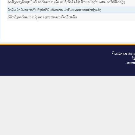
ຄໍາສັ່ງຂອງລັດຖະມົນຕີ ວ່າດ້ວຍການເພີ່ມທະວີເອົາໃຈໃສ່ ສັກຢາປ້ອງກັນພະຍາດໃຫ້ສັດລ້ຽງ
ດໍາລັດ ວ່າດ້ວຍການຈັດຕັ້ງປະຕິບັດກົດໝາຍ ວ່າດ້ວຍອຸດສາຫະກໍາປຸງແຕ່ງ
ຂໍ້ຕົກລົງວ່າດ້ວຍ ການຄຸ້ມຄອງສະໜາມກຳຈັດຂີ້ເຫຍື້ອ
ຈົດ​ໝາຍ​ເຫດ​ທ
ໂ
ສະ​ຫ