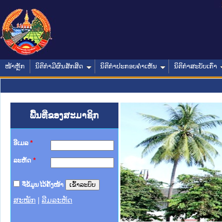
ໜ້າຫຼັກ
ນິຕິກໍາມີຜົນສັກສິດ
ນິຕິກໍາປະກອບຄໍາເຫັນ
ນິຕິກໍາສະບັບເກົ່າ
ພື້ນທີ່ຂອງສະມາຊິກ
ອີເມລ
*
ລະຫັດ
*
ຈື່ຂໍ້ມູນໄວ້ຄັ້ງໜ້າ
ສະໝັກ
|
ລືມລະຫັດ