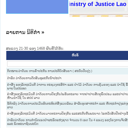
ງລັດຖະການໃຫ້ຜູ້ປະສານງານ
ງປະຕິບັດວຽກງານຈົດໝາຍເຫດ
ານຈົດໝາຍເຫດທາງລັດຖະການ
ານຈົດໝາຍເຫດທາງລັດຖະການ
ະ ເວັບໄຊຈົດໝາຍເຫດທາງ
ະ ເວັບໄຊຈົດໝາຍເຫດທາງ
ເຫດທາງລັດຖະການ ໃຫ້ຜູ້
ເຫດທາງລັດຖະການ ໃຫ້ຜູ້
Ministry of Justice Lao PDR
ານສັນຕິບານປະຊາຊົນ
ຄານຕຳຫຼວດປະຊາຊົນ
າຊົນ ພາກເໜືອ
ຊາຊົນ ພາກກາງ
າກເໜືອ
າກກາງ
ະການ
າກໃຕ້
ລາຍການ ນິຕິກໍາ
»
ສະແດງ 21-30 ຂອງ 1468 ຜົນທີ່ໄດ້ຮັບ.
ຫົວຂໍ້
ກົດໝາຍວ່າດ້ວຍ ການຄໍ້າປະກັນ ການປະຕິບັດສັນຍາ ( ສະບັບປັບປຸງ )
ດຳລັດ ວ່າດ້ວຍການດັດສົມທຸລະກິດນ້າປະປາ
ຄຳສັ່ງ ຂອງລັດຖະມົນຕີ ວ່າການ ກະຊວງກະສິກຳ ແລະ ປ່າໄມ້ ວ່າດ້ວຍ ການຄຸ້ມຄອງ ແລະ ນຳໃຊ້ ຂີ້ເ
ພາຍໃນປະເທດ
ຄໍາສັ່ງຂອງລັດຖະມົນຕີ ວ່າດ້ວຍການປ້ອງກັນໄພອັນຕະລາຍ ຈາກຢາປາບສັດຕູພືດປອມ ແລະຢາປາບສັ
ຫ້າມນໍາໃຊ້ ໃນ ສປປ ລາວ
ຂໍ້ຕົກລົງ ວ່າດ້ວຍການປະເມີນຜົນກະທົບຕໍ່ສິ່ງແວດລ້ອມ ສຳລັບອຸດສາຫະກຳ ແລະ ຫັດຖະກຳປຸງແຕ່ງ
ລາວ
ຄໍາສັ່ງຂອງລັດຖະມົນຕີ ວ່າດ້ວຍມາດຕະການປ້ອງກັນ ແລະສະກັດກັ້ນພະຍາດ ໄຂຫວັດສັດປີກຢ່າງເຂ
ດຳລັດວ່າດ້ວຍ ການກຳນົດເຂດປ່າຜະລິດແຫ່ງຊາດ ຈຳນວນ 8 ເຂດ ໃນ 4 ແຂວງ ຂອງໂຄງການຈັດສັ
ແລະ ພັດທະນາຊົນນະບົດ