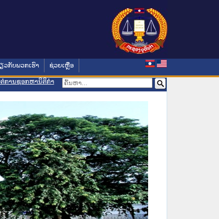
່ຽວກັບພວກເຮົາ
ຊ່ວຍເຫຼືອ
ອມຕໍ່ການຊອກຫານິຕິກຳ