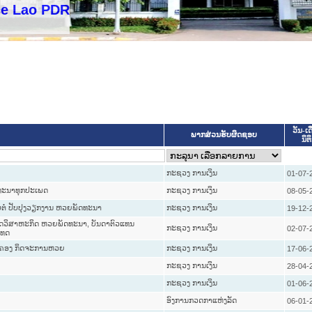
PDR
ວັນ-ເດ
ພາກສ່ວນຮັບຜິດຊອບ
ນິຕ
ກະຊວງ ການເງິນ
01-07-
ດທະນາທຸກປະເພດ
ກະຊວງ ການເງິນ
08-05-
ືບຕໍ່ ປັບປຸງວຽກງານ ຫວຍພັດທະນາ
ກະຊວງ ການເງິນ
19-12-
ດລັດວິສາຫະກິດ ຫວຍພັດທະນາ, ບັນດາຕົວແທນ
ກະຊວງ ການເງິນ
02-07-
ເທດ
້ມຄອງ ກິດຈະການຫວຍ
ກະຊວງ ການເງິນ
17-06-
ກະຊວງ ການເງິນ
28-04-
ກະຊວງ ການເງິນ
01-06-
ອົງການກວດກາແຫ່ງລັດ
06-01-