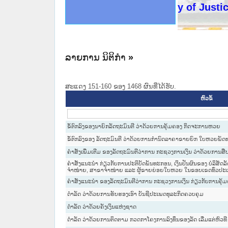
ດໝາຍເຫດທາງລັດຖະການໃຫ້ຜູ້ປະສານງານ
ນການຈັດຕັ້ງປະຕິບັດວຽກງານຈົດໝາຍເຫດ
ສານງານວຽກງານຈົດໝາຍເຫດທາງລັດຖະການ
ສານງານວຽກງານຈົດໝາຍເຫດທາງລັດຖະການ
ດໝາຍລາວ ແລະ ເວັບໄຊຈົດໝາຍເຫດທາງ
ດໝາຍລາວ ແລະ ເວັບໄຊຈົດໝາຍເຫດທາງ
ກງານຈົດໝາຍເຫດທາງລັດຖະການ ໃຫ້ຜູ້
ກງານຈົດໝາຍເຫດທາງລັດຖະການ ໃຫ້ຜູ້
Ministry of Justice Lao 
ທີ່ ວິທະຍາຄານສັນຕິບານປະຊາຊົນ
ທີ່ ວິທະຍາຄານຕຳຫຼວດປະຊາຊົນ
ານສະພາປະຊາຊົນ ພາກເໜືອ
ງານສະພາປະຊາຊົນ ພາກກາງ
ຂັ້ນແຂວງພາກເໜືອ
ສຳລັບ ພາກກາງ
ທາງລັດຖະການ
ສຳລັບ ພາກໃຕ້
ລາຍການ ນິຕິກໍາ
»
ສະແດງ 151-160 ຂອງ 1468 ຜົນທີ່ໄດ້ຮັບ.
ຫົວຂໍ້
ຂໍ້ຕົກລົງຂອງນາຍົກລັດຖະມົນຕີ ວ່າດ້ວຍການຄຸ້ມຄອງ ກິດຈະການຫວຍ
ຂໍ້ຕົກລົງຂອງ ລັດຖະມົນຕີ ວ່າດ້ວຍການກຳນົດລາຄາຂາຍຍົກ ໃບຫວຍພັ
ຄຳສັ່ງເພີ່ມເຕີມ ຂອງລັດຖະມົນຕີວ່າການ ກະຊວງການເງິນ ວ່າດ້ວຍການສ
ຄຳສັ່ງແນະນຳ ກ່ຽວກັບການປະຕິບັດພັນທະກອນ, ເງິນປັນຜົນຂອງ ບໍລິສັ
ຈຳໜ່າຍ, ສາຂາຈຳໜ່າຍ ແລະ ຜູ້ຂາຍຍ່ອຍໃບຫວຍ ໃນຂອບເຂດທົ່ວປະ
ຄຳສັ່ງແນະນຳ ຂອງລັດຖະມົນຕີວ່າການ ກະຊວງການເງິນ ກ່ຽວກັບການຄຸ
ດຳລັດ ວ່າດ້ວຍການຮັບຮອງເອົາ ບັນຊີປະເພດທຸລະກິດຄວບຄຸມ
ດຳລັດ ວ່າດ້ວຍຄັງເງິນແຫ່ງຊາດ
ດຳລັດ ວ່າດ້ວຍການຕິດຕາມ ກວດກາໂຄງການລົງທຶນຂອງລັດ ເລີ່ມແຕ່ຫົວທີ