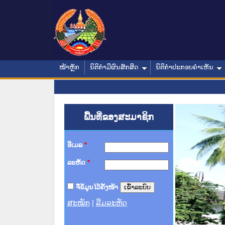
ໜ້າຫຼັກ
ນິຕິກໍາມີຜົນສັກສິດ
ນິຕິກໍາປະກອບຄໍາເຫັນ
ພື້ນທີ່ຂອງສະມາຊິກ
ອີເມລ
*
ລະຫັດ
*
ຈື່ຂໍ້ມູນໄວ້ຄັ້ງໜ້າ
ສະໝັກ
|
ລືມລະຫັດ