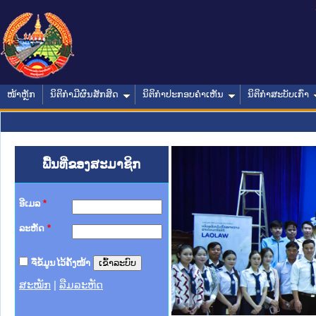
ໜ້າຫຼັກ
ນິຕິກໍາມີຜົນສັກສິດ
ນິຕິກໍາປະກອບຄໍາເຫັນ
ນິຕິກໍາສະບັບເກົ່າ
ພື້ນທີ່ຂອງສະມາຊິກ
ອີເມລ
*
ລະຫັດ
*
ຈື່ຂໍ້ມູນໄວ້ຄັ້ງໜ້າ
ສະໝັກ
|
ລືມລະຫັດ