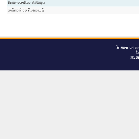
ກົດໝາຍວ່າດ້ວຍ ຫໍສະໝຸດ
ດຳລັດວ່າດ້ວຍ ຄື້ນຄວາມຖີ່
ຈົດ​ໝາຍ​ເຫດ​ທ
ໂ
ສະ​ຫ