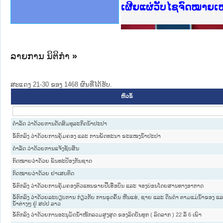
ງລັດຖະການໃຫ້ຜູ້ປະສານງານ
ງປະຕິບັດວຽກງານຈົດໝາຍເຫດ
ານຈົດໝາຍເຫດທາງລັດຖະການ
ານຈົດໝາຍເຫດທາງລັດຖະການ
ະ ເວັບໄຊຈົດໝາຍເຫດທາງ
ະ ເວັບໄຊຈົດໝາຍເຫດທາງ
ເຫດທາງລັດຖະການ ໃຫ້ຜູ້
ເຫດທາງລັດຖະການ ໃຫ້ຜູ້
ເຜີຍແຜ່ວັບໄຊຈົດໝາຍເ
ານສັນຕິບານປະຊາຊົນ
ຄານຕຳຫຼວດປະຊາຊົນ
າຊົນ ພາກເໜືອ
ຊາຊົນ ພາກກາງ
າກເໜືອ
າກກາງ
ະການ
າກໃຕ້
ລາຍການ ນິຕິກໍາ
»
ສະແດງ 21-30 ຂອງ 1468 ຜົນທີ່ໄດ້ຮັບ.
ຫົວຂໍ້
ດຳລັດ ວ່າດ້ວຍການດັດສົມທຸລະກິດນ້າປະປາ
ຂໍ້ຕົກລົງ ວ່າດ້ວຍການຄຸ້ມຄອງ ແລະ ການພັດທະນາ ຂະແໜງນ້ຳປະປາ
ດຳລັດ ວ່າດ້ວຍການແຈ້ງຊັບສິນ
ກົດໝາຍວ່າດ້ວຍ ພັນທະປ້ອງກັນຊາດ
ກົດໝາຍວ່າດ້ວຍ ຢາເສບຕິດ
ຂໍ້ຕົກລົງ ວ່າດ້ວຍການຄຸ້ມຄອງຕົວແທນຂາຍປີ້ເຮືອບິນ ແລະ ຈອງບ່ອນໂດຍສານທາງອາກາດ
ຂໍ້ຕົກລົງ ວ່າດ້ວຍລະບຽບການ ກ່ຽວກັບ ການຂຸດຄົ້ນ ຫີນແຮ່, ຊາຍ ແລະ ດິນດໍາ ຕາມແມ່ນໍ້າຂອງ ແ
ນໍ້າຕ່າງໆ ຢູ່ ສປປ ລາວ
ຂໍ້ຕົກລົງ ວ່າດ້ວຍການອະນຸມັດນ້ຳໜັກລວມສູງສຸດ ຂອງລົດບັນທຸກ ( ລົດລາກ ) 22 ລໍ້ 6 ເພົາ