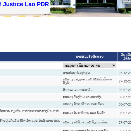
f Justice Lao PDR
ວັນ-ເດື
ພາກສ່ວນຮັບຜິດຊອບ
ນິຕິກໍ
ສານປະຊາຊົນສູງສຸດ
27-12-2
ກະຊວງ ແຮງງານ ແລະ ສະຫວັດດີການ
27-12-2
ສັງຄົມ
ອົງການກວດກາແຫ່ງລັດ
02-07-2
ກະຊວງ ປ້ອງກັນຄວາມສະຫງົບ
02-07-2
ກະຊວງ ສຶກສາທິການ ແລະ ກິລາ
03-07-2
ບກົດໝາຍ ກ່ຽວກັບ ການຈະລາຈອນທາງບົກ, ການ
ກະຊວງ ໂຍທາທິການ ແລະ ຂົນສົ່ງ
03-07-2
ກ່ຽວກັບສັດ ທີ່ນຳເຂົ້າ ແລະ ຂົນສົ່ງຜ່ານ ສປປ
ກະຊວງ ກະສິກຳ ແລະ ສິ່ງແວດລ້ອມ
27-07-2
ກະຊວງ ອຸດສາຫະກຳ ແລະ ການຄ້າ
30-07-2