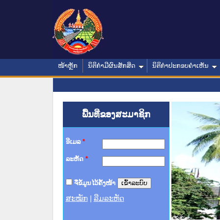
ໜ້າຫຼັກ
ນິຕິກໍາມີຜົນສັກສິດ
ນິຕິກໍາປະກອບຄໍາເຫັນ
ພື້ນທີ່ຂອງສະມາຊິກ
ອີເມລ
*
ລະຫັດ
*
ຈື່ຂໍ້ມູນໄວ້ຄັ້ງໜ້າ
ສະໝັກ
|
ລືມລະຫັດ