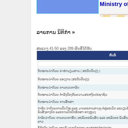
ດໝາຍເຫດທາງລັດຖະການໃຫ້ຜູ້ປະສານງານ
ນການຈັດຕັ້ງປະຕິບັດວຽກງານຈົດໝາຍເຫດ
ສານງານວຽກງານຈົດໝາຍເຫດທາງລັດຖະການ
ສານງານວຽກງານຈົດໝາຍເຫດທາງລັດຖະການ
ດໝາຍລາວ ແລະ ເວັບໄຊຈົດໝາຍເຫດທາງ
ດໝາຍລາວ ແລະ ເວັບໄຊຈົດໝາຍເຫດທາງ
ກງານຈົດໝາຍເຫດທາງລັດຖະການ ໃຫ້ຜູ້
ກງານຈົດໝາຍເຫດທາງລັດຖະການ ໃຫ້ຜູ້
Ministry o
ທີ່ ວິທະຍາຄານສັນຕິບານປະຊາຊົນ
ທີ່ ວິທະຍາຄານຕຳຫຼວດປະຊາຊົນ
ານສະພາປະຊາຊົນ ພາກເໜືອ
ງານສະພາປະຊາຊົນ ພາກກາງ
ຂັ້ນແຂວງພາກເໜືອ
ສຳລັບ ພາກກາງ
ທາງລັດຖະການ
ສຳລັບ ພາກໃຕ້
ລາຍການ ນິຕິກໍາ
»
ສະແດງ 41-50 ຂອງ 289 ຜົນທີ່ໄດ້ຮັບ.
ຫົວຂໍ້
ກົດໝາຍວ່າດ້ວຍ ຄ່າທຳນຽມສານ ( ສະບັບປັບປຸງ )
ກົດໝາຍວ່າດ້ວຍ ແຮງງານ (ສະບັບປັບປຸງ)
ກົດໝາຍວ່າດ້ວຍ ການກວດກາລັດ
ກົດໝາຍວ່າດ້ວຍ ກຳລັງປ້ອງກັນຄວາມສະຫງົບປະຊາຊົນ
ກົດໝາຍວ່າດ້ວຍ ການສຶກສາ
ດຳລັດ ວ່າດ້ວຍການປັບໃໝ ແລະ ມາດຕະການຕ່າງໆ ຕໍ່ຜູ່ລະເມີດ ລະບຽ
ຂົນສົ່ງທາງບົກ ແລະການປົກປັກຮັກສາ ທາງຫຼວງ
ດຳລັດວ່າດ້ວຍ ການກວດກາສັດ, ຜະລິດຕະພັນສັດ ແລະ ຜະລິດຕະ ພັນສິນຄ້າ
ລາວ
ຂໍ້ຕົກລົງ ວ່າດ້ວຍ ການຄຸ້ມຄອງໂຮງງານ ອຸດສາຫະກຳປຸງແຕ່ງ