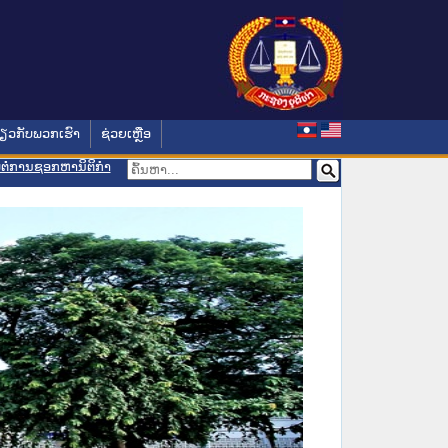
່ຽວກັບພວກເຮົາ
ຊ່ວຍເຫຼືອ
ອມຕໍ່ການຊອກຫານິຕິກຳ