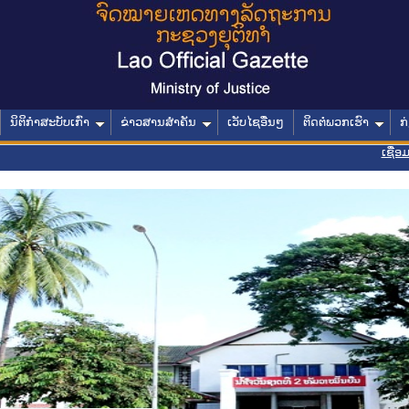
ນິຕິກໍາສະບັບເກົ່າ
ຂ່າວສານສໍາຄັນ
ເວັບໄຊອື່ນໆ
ຕິດຕໍ່ພວກເຮົາ
ກ
ເຊື່