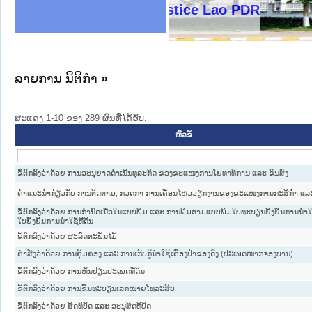
ງລັດຖະການໃຫ້ຜູ້ປະສານງານ
ງປະຕິບັດວຽກງານຈົດໝາຍເຫດ
ານຈົດໝາຍເຫດທາງລັດຖະການ
ານຈົດໝາຍເຫດທາງລັດຖະການ
ະ ເວັບໄຊຈົດໝາຍເຫດທາງ
ະ ເວັບໄຊຈົດໝາຍເຫດທາງ
ເຫດທາງລັດຖະການ ໃຫ້ຜູ້
ເຫດທາງລັດຖະການ ໃຫ້ຜູ້
Ministry of Justice Lao PDR
ານສັນຕິບານປະຊາຊົນ
ຄານຕຳຫຼວດປະຊາຊົນ
າຊົນ ພາກເໜືອ
ຊາຊົນ ພາກກາງ
າກເໜືອ
າກກາງ
ະການ
າກໃຕ້
ລາຍການ ນິຕິກໍາ
»
ສະແດງ 1-10 ຂອງ 289 ຜົນທີ່ໄດ້ຮັບ.
ຫົວຂໍ້
ຂໍ້ຕົກລົງວ່າດ້ວຍ ການອະນຸຍາດດຳເນີນທຸລະກິດ ຂອງຂະແໜງການໂຍທາທິການ ແລະ ຂົນສົ່ງ
ຄຳແນະນຳກ່ຽວກັບ ການຕິດຕາມ, ກວດກາ ການເຄື່ອນໄຫວວຽກງານຂອງຂະແໜງການກະສິກຳ ແລະ 
ຂໍ້ຕົກລົງວ່າດ້ວຍ ການກຳນົດເນື້ອໃນແບບພິມ ແລະ ການພິມຕາມແບບພິມໃບທະບຽນຢັ້ງຢືນການນຳໃຊ
ໃບຢັ້ງຢືນການນຳໃຊ້ທີ່ດິນ
ຂໍ້ຕົກລົງວ່າດ້ວຍ ຜະລິດຕະພັນໄມ້
ຄຳສັ່ງວ່າດ້ວຍ ການຄຸ້ມຄອງ ແລະ ການເກັບກູ້ນຳໃຊ້ເຄື່ອງປ່າຂອງດົງ (ປະເພດໝາກຈອງບານ)
ຂໍ້ຕົກລົງວ່າດ້ວຍ ການຫັນປ່ຽນປະເພດທີ່ດິນ
ຂໍ້ຕົກລົງວ່າດ້ວຍ ການຂຶ້ນທະບຽນເລກໝາຍໂທລະສັບ
ຂໍ້ຕົກລົງວ່າດ້ວຍ ສິດທິບັດ ແລະ ອະນຸສິດທິບັດ