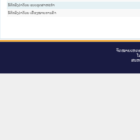
ຂໍ້ຕົກລົງວ່າດ້ວຍ ແບບອຸດສາຫະກໍາ
ຂໍ້ຕົກລົງວ່າດ້ວຍ ເຄື່ອງໝາຍການຄ້າ
ຈົດ​ໝາຍ​ເຫດ​ທ
ໂ
ສະ​ຫ