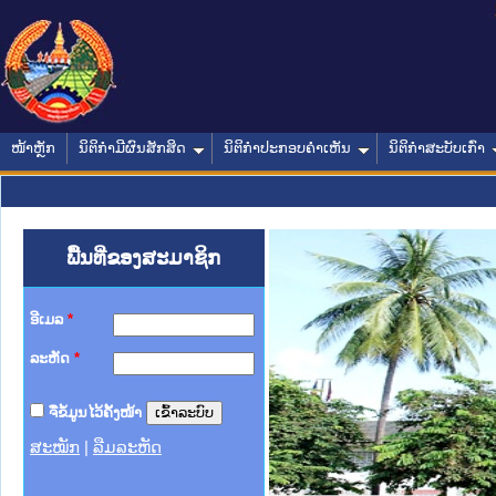
ໜ້າຫຼັກ
ນິຕິກໍາມີຜົນສັກສິດ
ນິຕິກໍາປະກອບຄໍາເຫັນ
ນິຕິກໍາສະບັບເກົ່າ
ພື້ນທີ່ຂອງສະມາຊິກ
ອີເມລ
*
ລະຫັດ
*
ຈື່ຂໍ້ມູນໄວ້ຄັ້ງໜ້າ
ສະໝັກ
|
ລືມລະຫັດ