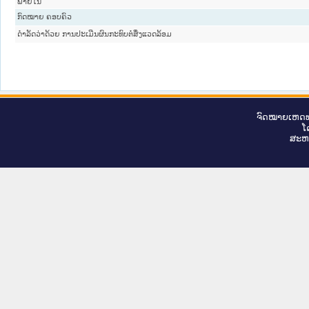
ພາຍໃນ
ກົດໝາຍ ຄອບຄົວ
ດຳລັດວ່າດ້ວຍ ການປະເມີນຜົນກະທົບຕໍ່ສິ່ງແວດລ້ອມ
ຈົດ​ໝາຍ​ເຫດ​ທ
ໂ
ສະ​ຫ