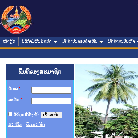
ໜ້າຫຼັກ
ນິຕິກໍາມີຜົນສັກສິດ
ນິຕິກໍາປະກອບຄໍາເຫັນ
ນິຕິກໍາສະບັບເກົ່າ
ພື້ນທີ່ຂອງສະມາຊິກ
ອີເມລ
*
ລະຫັດ
*
ຈື່ຂໍ້ມູນໄວ້ຄັ້ງໜ້າ
ສະໝັກ
|
ລືມລະຫັດ