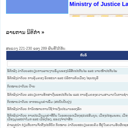
ງລັດຖະການໃຫ້ຜູ້ປະສານງານ
ງປະຕິບັດວຽກງານຈົດໝາຍເຫດ
ານຈົດໝາຍເຫດທາງລັດຖະການ
ານຈົດໝາຍເຫດທາງລັດຖະການ
ະ ເວັບໄຊຈົດໝາຍເຫດທາງ
ະ ເວັບໄຊຈົດໝາຍເຫດທາງ
ເຫດທາງລັດຖະການ ໃຫ້ຜູ້
ເຫດທາງລັດຖະການ ໃຫ້ຜູ້
Ministry of Justice 
ານສັນຕິບານປະຊາຊົນ
ຄານຕຳຫຼວດປະຊາຊົນ
າຊົນ ພາກເໜືອ
ຊາຊົນ ພາກກາງ
າກເໜືອ
າກກາງ
ະການ
າກໃຕ້
ລາຍການ ນິຕິກໍາ
»
ສະແດງ 221-230 ຂອງ 289 ຜົນທີ່ໄດ້ຮັບ.
ຫົວຂໍ້
ຂໍ້ຕົກລົງ ວ່າດ້ວຍລະບຽບການລາຍງານຂໍ້ມູນຂອງບໍລິສັດປະກັນໄພ ແລະ ນາຍໜ້າປະກັນໄພ
ຂໍ້ຕົກລົງວ່າດ້ວຍ ການຄຸ້ມຄອງ ພັດທະນາ ແລະ ບໍລິຫານຕົວເມືອງ ໄຊຍະບູລີ
ກົດໝາຍວ່າດ້ວຍ ປ້າຍ
ຂໍ້ຕົກລົງວ່າດ້ວຍ ລະບຽບການຮັກສາເງິນແຮປະກັນໄພ ແລະ ການຄຸ້ມຄອງຄວາມສາມາດໃນການຊຳ
ກົດໝາຍວ່າດ້ວຍ ອາກອນມູນຄ່າເພີ່ມ (ສະບັບປັບປຸງ)
ຂໍ້ຕົກລົງວ່າດ້ວຍ ກຳນົດໝາຍການໃຊ້ຈ່າຍງົບປະມານຂອງລັດ
ຂໍ້ຕົກລົງວ່າດ້ວຍ ການປະເມີນມູນຄ່າທີ່ດິນ ໃນຂອບເຂດເມືອງຊະນະສົມບູນ, ເມືອງປະທຸມພອນ, ເມືອ
ເມືອງມຸນລະປາໂມກ ແລະ ເມືອງໂຂງ, ແຂວງຈຳປາສັກ
ຄຳແນະນຳ ກ່ຽວກັບການຈັດຕັ້ງປະຕິບັດ ກົດໝາຍ ວ່າດ້ວຍທະບຽນຄອບຄົວ ທີ່ຢູ່ໃນຄວາມຮັບຜ