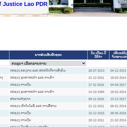
 Justice Lao PDR
ວັນ-ເດືອນ-ປີ
ເຜີຍແຜ່ລົງ
ພາກສ່ວນຮັບຜິດຊອບ
ນິຕິກໍາ
ຈົດໝາຍເຫ
ກະຊວງ ແຮງງານ ແລະ ສະຫວັດດີການສັງຄົມ
26-07-2013
04-12-2013
າງ
ກະຊວງ ອຸດສາຫະກຳ ແລະ ການຄ້າ
21-12-2011
18-02-2014
ກະຊວງ ການເງິນ
17-11-2016
04-04-2017
ກະຊວງ ອຸດສາຫະກຳ ແລະ ການຄ້າ
14-10-1994
18-02-2014
ສະພາແຫ່ງຊາດ
09-11-2016
13-12-2017
ກະຊວງ ເຕັກໂນໂລຊີ ແລະ ການສື່ສານ
21-12-2011
06-01-2014
ກະຊວງ ການເງິນ
15-12-2015
09-05-2016
ກະຊວງ ການເງິນ
20-12-2011
21-02-2014
ກະຊວງ ປ້ອງກັນຄວາມສະຫງົບ