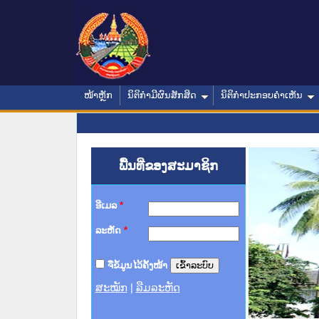
ໜ້າຫຼັກ
ນິຕິກໍາມີຜົນສັກສິດ
ນິຕິກໍາປະກອບຄໍາເຫັນ
ພື້ນທີ່ຂອງສະມາຊິກ
ອີເມລ
*
ລະຫັດ
*
ຈື່ຂໍ້ມູນໄວ້ຄັ້ງໜ້າ
ສະໝັກ
|
ລືມລະຫັດ