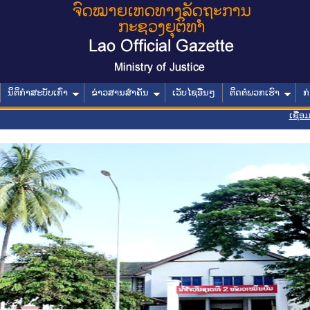
ນິຕິກໍາສະບັບເກົ່າ
ຂ່າວສານສໍາຄັນ
ເວັບໄຊອື່ນໆ
ຕິດຕໍ່ພວກເຮົາ
ກ
ເຊື່