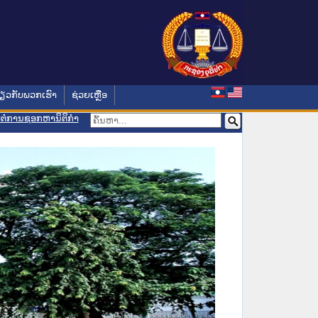
່ຽວກັບພວກເຮົາ
ຊ່ວຍເຫຼືອ
ອມຕໍ່ການຊອກຫານິຕິກຳ