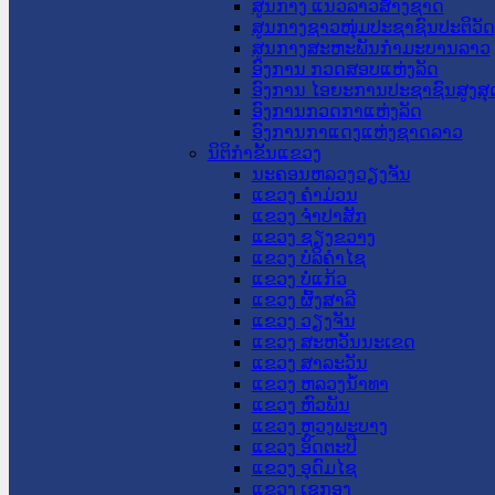
ສູນກາງ ແນວລາວສ້າງຊາດ
ສູນກາງຊາວໜຸ່ມປະຊາຊົນປະຕິວັ
ສູນກາງສະຫະພັນກຳມະບານລາວ
ອົງການ ກວດສອບແຫ່ງລັດ
ອົງການ ໄອຍະການປະຊາຊົນສູງສຸ
ອົງການກວດກາແຫ່ງລັດ
ອົງການກາແດງແຫ່ງຊາດລາວ
ນິຕິກໍາຂັ້ນແຂວງ
ນະ​ຄອນ​ຫລວງວຽງຈັນ
ແຂວງ ຄໍາມ່ວນ
ແຂວງ ຈໍາປາສັກ
ແຂວງ ຊຽງຂວາງ
ແຂວງ ບໍລິຄໍາໄຊ
ແຂວງ ບໍ່ແກ້ວ
ແຂວງ ຜົ້ງສາລີ
ແຂວງ ວຽງຈັນ
ແຂວງ ສະຫວັນນະເຂດ
ແຂວງ ສາລະວັນ
ແຂວງ ຫລວງນໍ້າທາ
ແຂວງ ຫົວພັນ
ແຂວງ ຫຼວງພະບາງ
ແຂວງ ອັດຕະປື
ແຂວງ ອຸດົມໄຊ
ແຂວງ ເຊກອງ