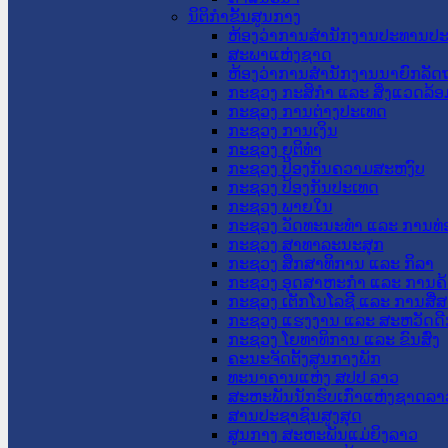
ນິຕິກໍາຂັ້ນສູນກາງ
ຫ້ອງວ່າການສໍານັກງານປະທານປ
ສະພາແຫ່ງຊາດ
ຫ້ອງວ່າການສຳນັກງານນາຍົກລັດຖ
ກະຊວງ ກະສິກຳ ແລະ ສິ່ງແວດລ້ອ
ກະຊວງ ການຕ່າງປະເທດ
ກະຊວງ ການເງິນ
ກະຊວງ ຍຸຕິທໍາ
ກະຊວງ ປ້ອງກັນຄວາມສະຫງົບ
ກະຊວງ ປ້ອງກັນປະເທດ
ກະຊວງ ພາຍໃນ
ກະຊວງ ວັດທະນະທຳ ແລະ ການທ່
ກະຊວງ ສາທາລະນະສຸກ
ກະຊວງ ສຶກສາທິການ ແລະ ກິລາ
ກະຊວງ ອຸດສາຫະກຳ ແລະ ການຄ້
ກະຊວງ ເຕັກໂນໂລຊີ ແລະ ການສື່
ກະຊວງ ແຮງງານ ແລະ ສະຫວັດດີ
ກະຊວງ ໂຍທາທິການ ແລະ ຂົນສົ່ງ
ຄະນະຈັດຕັ້ງສູນກາງພັກ
ທະນາຄານແຫ່ງ ສປປ ລາວ
ສະຫະພັນນັກຮົບເກົ່າແຫ່ງຊາດລາ
ສານປະຊາຊົນສູງສຸດ
ສູນກາງ ສະຫະພັນແມ່ຍິງລາວ