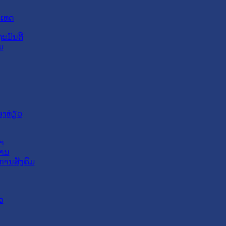
ະເທດ
ະມົນຕີ
ມ
ອງທ່ຽວ
າ
ສານ
ການສັງຄົມ
ວ