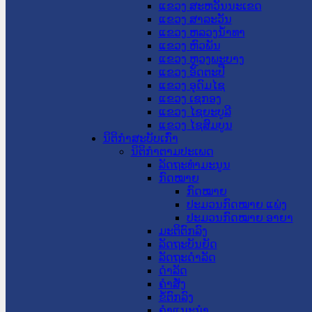
ແຂວງ ສະຫວັນນະເຂດ
ແຂວງ ສາລະວັນ
ແຂວງ ຫລວງນໍ້າທາ
ແຂວງ ຫົວພັນ
ແຂວງ ຫຼວງພະບາງ
ແຂວງ ອັດຕະປື
ແຂວງ ອຸດົມໄຊ
ແຂວງ ເຊກອງ
ແຂວງ ໄຊຍະບູລີ
ແຂວງ ໄຊສົມບູນ
ນິຕິກໍາສະບັບເກົ່າ
ນິຕິກຳຕາມປະເພດ
ລັດຖະທໍາມະນູນ
ກົດໝາຍ
ກົດໝາຍ
ປະມວນກົດໝາຍ ແພ່ງ
ປະມວນກົດໝາຍ ອາຍາ
ມະຕິຕົກລົງ
ລັດຖະບັນຍັດ
ລັດຖະດໍາລັດ
ດໍາລັດ
ຄໍາສັ່ງ
ຂໍ້ຕົກລົງ
ຄໍາແນະນໍາ