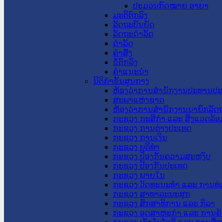
ປະມວນກົດໝາຍ ອາຍາ
ມະຕິຕົກລົງ
ລັດຖະບັນຍັດ
ລັດຖະດໍາລັດ
ດໍາລັດ
ຄໍາສັ່ງ
ຂໍ້ຕົກລົງ
ຄໍາແນະນໍາ
ນິຕິກຳຂັ້ນສູນກາງ
ຫ້ອງວ່າການສໍານັກງານປະທານປ
ສະພາແຫ່ງຊາດ
ຫ້ອງວ່າການສຳນັກງານນາຍົກລັດຖ
ກະຊວງ ກະສິກຳ ແລະ ສິ່ງແວດລ້ອ
ກະຊວງ ການຕ່າງປະເທດ
ກະຊວງ ການເງິນ
ກະຊວງ ຍຸຕິທໍາ
ກະຊວງ ປ້ອງກັນຄວາມສະຫງົບ
ກະຊວງ ປ້ອງກັນປະເທດ
ກະຊວງ ພາຍໃນ
ກະຊວງ ວັດທະນະທຳ ແລະ ການທ່
ກະຊວງ ສາທາລະນະສຸກ
ກະຊວງ ສຶກສາທິການ ແລະ ກິລາ
ກະຊວງ ອຸດສາຫະກຳ ແລະ ການຄ້