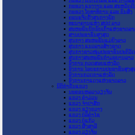
ກະຊວງ ເຕັກໂນໂລຊີ ແລະ ການສື່
ກະຊວງ ແຮງງານ ແລະ ສະຫວັດດີ
ກະຊວງ ໂຍທາທິການ ແລະ ຂົນສົ່ງ
ຄະນະຈັດຕັ້ງສູນກາງພັກ
ທະນາຄານແຫ່ງ ສປປ ລາວ
ສະຫະພັນນັກຮົບເກົ່າແຫ່ງຊາດລາ
ສານປະຊາຊົນສູງສຸດ
ສູນກາງ ສະຫະພັນແມ່ຍິງລາວ
ສູນກາງ ແນວລາວສ້າງຊາດ
ສູນກາງຊາວໜຸ່ມປະຊາຊົນປະຕິວັ
ສູນກາງສະຫະພັນກຳມະບານລາວ
ອົງການ ກວດສອບແຫ່ງລັດ
ອົງການ ໄອຍະການປະຊາຊົນສູງສຸ
ອົງການກວດກາແຫ່ງລັດ
ອົງການກາແດງແຫ່ງຊາດລາວ
ນິຕິກໍາຂັ້ນແຂວງ
ນະ​ຄອນ​ຫລວງວຽງຈັນ
ແຂວງ ຄໍາມ່ວນ
ແຂວງ ຈໍາປາສັກ
ແຂວງ ຊຽງຂວາງ
ແຂວງ ບໍລິຄໍາໄຊ
ແຂວງ ບໍ່ແກ້ວ
ແຂວງ ຜົ້ງສາລີ
ແຂວງ ວຽງຈັນ