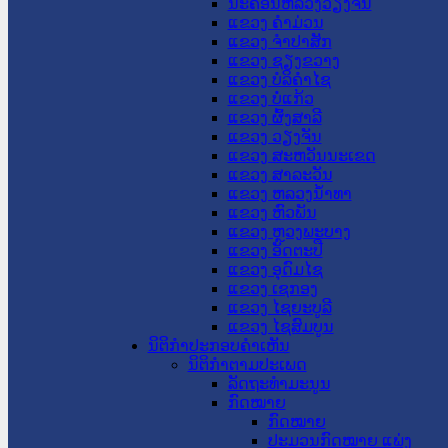
ນະ​ຄອນ​ຫລວງວຽງຈັນ
ແຂວງ ຄໍາມ່ວນ
ແຂວງ ຈໍາປາສັກ
ແຂວງ ຊຽງຂວາງ
ແຂວງ ບໍລິຄໍາໄຊ
ແຂວງ ບໍ່ແກ້ວ
ແຂວງ ຜົ້ງສາລີ
ແຂວງ ວຽງຈັນ
ແຂວງ ສະຫວັນນະເຂດ
ແຂວງ ສາລະວັນ
ແຂວງ ຫລວງນໍ້າທາ
ແຂວງ ຫົວພັນ
ແຂວງ ຫຼວງພະບາງ
ແຂວງ ອັດຕະປື
ແຂວງ ອຸດົມໄຊ
ແຂວງ ເຊກອງ
ແຂວງ ໄຊຍະບູລີ
ແຂວງ ໄຊສົມບູນ
ນິຕິກໍາປະກອບຄໍາເຫັນ
ນິຕິກໍາຕາມປະເພດ
ລັດຖະທໍາມະນູນ
ກົດໝາຍ
ກົດໝາຍ
ປະມວນກົດໝາຍ ແພ່ງ