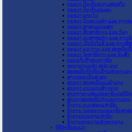
ກະຊວງ ປ້ອງກັນຄວາມສະຫງົບ
ກະຊວງ ປ້ອງກັນປະເທດ
ກະຊວງ ພາຍໃນ
ກະຊວງ ວັດທະນະທຳ ແລະ ການທ່
ກະຊວງ ສາທາລະນະສຸກ
ກະຊວງ ສຶກສາທິການ ແລະ ກິລາ
ກະຊວງ ອຸດສາຫະກຳ ແລະ ການຄ້
ກະຊວງ ເຕັກໂນໂລຊີ ແລະ ການສື່
ກະຊວງ ແຮງງານ ແລະ ສະຫວັດດີ
ກະຊວງ ໂຍທາທິການ ແລະ ຂົນສົ່ງ
ຄະນະຈັດຕັ້ງສູນກາງພັກ
ທະນາຄານແຫ່ງ ສປປ ລາວ
ສະຫະພັນນັກຮົບເກົ່າແຫ່ງຊາດລາ
ສານປະຊາຊົນສູງສຸດ
ສູນກາງ ສະຫະພັນແມ່ຍິງລາວ
ສູນກາງ ແນວລາວສ້າງຊາດ
ສູນກາງຊາວໜຸ່ມປະຊາຊົນປະຕິວັ
ສູນກາງສະຫະພັນກຳມະບານລາວ
ອົງການ ກວດສອບແຫ່ງລັດ
ອົງການ ໄອຍະການປະຊາຊົນສູງສຸ
ອົງການກວດກາແຫ່ງລັດ
ອົງການກາແດງແຫ່ງຊາດລາວ
ນິຕິກໍາຂັ້ນແຂວງ