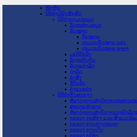
ໜ້າຫຼັກ
ນິຕິກໍາມີຜົນສັກສິດ
ນິຕິກໍາຕາມປະເພດ
ລັດຖະທໍາມະນູນ
ກົດໝາຍ
ກົດໝາຍ
ປະມວນກົດໝາຍ ແພ່ງ
ປະມວນກົດໝາຍ ອາຍາ
ມະຕິຕົກລົງ
ລັດຖະບັນຍັດ
ລັດຖະດໍາລັດ
ດໍາລັດ
ຄໍາສັ່ງ
ຂໍ້ຕົກລົງ
ຄໍາແນະນໍາ
ນິຕິກໍາຂັ້ນສູນກາງ
ຫ້ອງວ່າການສໍານັກງານປະທານປ
ສະພາແຫ່ງຊາດ
ຫ້ອງວ່າການສຳນັກງານນາຍົກລັດຖ
ກະຊວງ ກະສິກຳ ແລະ ສິ່ງແວດລ້ອ
ກະຊວງ ການຕ່າງປະເທດ
ກະຊວງ ການເງິນ
ກະຊວງ ຍຸຕິທໍາ