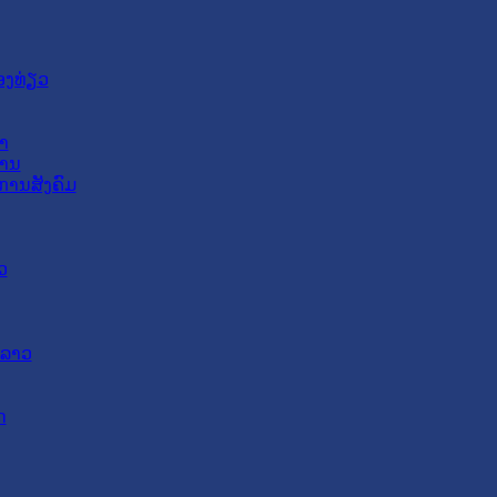
ອງທ່ຽວ
າ
ສານ
ການສັງຄົມ
ວ
ດລາວ
ດ