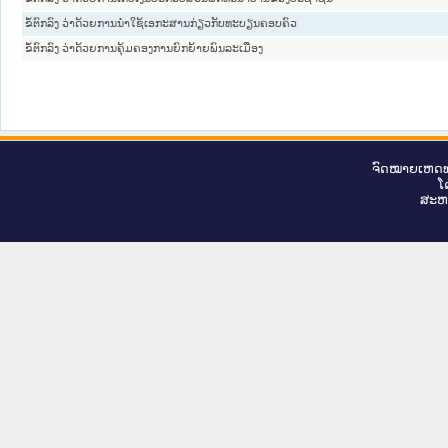
ຂໍ້ຕົກລົງ ວ່າດ້ວຍການນຳໃຊ້ເອກະສານກ່ຽວກັບທະບຽນຄອບຄົວ
ຂໍ້ຕົກລົງ ວ່າດ້ວຍການຄຸ້ມຄອງການຍົກຍ້າຍພົນລະເມືອງ
ຈົດ​ໝາຍ​ເຫດ​ທ
ໂ
ສະ​ຫ