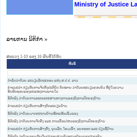
ງລັດຖະການໃຫ້ຜູ້ປະສານງານ
ງປະຕິບັດວຽກງານຈົດໝາຍເຫດ
ານຈົດໝາຍເຫດທາງລັດຖະການ
ານຈົດໝາຍເຫດທາງລັດຖະການ
ະ ເວັບໄຊຈົດໝາຍເຫດທາງ
ະ ເວັບໄຊຈົດໝາຍເຫດທາງ
ເຫດທາງລັດຖະການ ໃຫ້ຜູ້
ເຫດທາງລັດຖະການ ໃຫ້ຜູ້
Ministry of Justice 
ານສັນຕິບານປະຊາຊົນ
ຄານຕຳຫຼວດປະຊາຊົນ
າຊົນ ພາກເໜືອ
ຊາຊົນ ພາກກາງ
າກເໜືອ
າກກາງ
ະການ
າກໃຕ້
ລາຍການ ນິຕິກໍາ »
ສະແດງ 1-10 ຂອງ 16 ຜົນທີ່ໄດ້ຮັບ.
ຫົວຂໍ້
ດຳລັດວ່າດ້ວຍ ລະບຽບລັດຖະກອນ ແຫ່ງ ສ.ປ.ປ. ລາວ
ຄຳແນະນຳ ກ່ຽວກັບການຈັດຕັ້ງປະຕິບັດ ກົດໝາຍ ວ່າດ້ວຍທະບຽນຄອບຄົວ ທີ່ຢູ່ໃນຄວາມ
ຮັບຜິດຊອບຂອງຂະແໜງການພາຍໃນ
ຂໍ້ຕົກລົງ ວ່າດ້ວຍການອອກເອກະສານທາງການຂອງອົງການປົກຄອງບ້ານ
ຄຳແນະນຳ ກ່ຽວກັບການສ້າງກົດລະບຽບບ້ານ
ຂໍ້ຕົກລົງ ວ່າດ້ວຍມາດຕະຖານບ້ານໜັກແໜ້ນເຂັ້ມແຂງ
ຂໍ້ຕົກລົງ ວ່າດ້ວຍການຈັດຕັ້ງ ແລະ ການເຄື່ອນໄຫວຂອງອົງການປົກຄອງບ້ານ
ຄຳແນະນຳ ກ່ຽວກັບການສ້າງຕັ້ງ, ຍຸບເລີກ, ໂຮມເຂົ້າ, ແຍກອອກ ແລະ ປ່ຽນຊື່ບ້ານ
ຂໍ້ຕົກລົງ ວ່າດ້ວຍການເກັບເງິນປະກອບສ່ວນພັດທະນາບ້ານຂອງປະຊາຊົນ