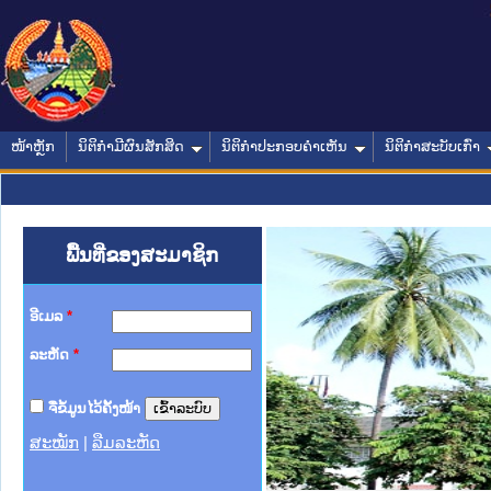
ໜ້າຫຼັກ
ນິຕິກໍາມີຜົນສັກສິດ
ນິຕິກໍາປະກອບຄໍາເຫັນ
ນິຕິກໍາສະບັບເກົ່າ
ພື້ນທີ່ຂອງສະມາຊິກ
ອີເມລ
*
ລະຫັດ
*
ຈື່ຂໍ້ມູນໄວ້ຄັ້ງໜ້າ
ສະໝັກ
|
ລືມລະຫັດ