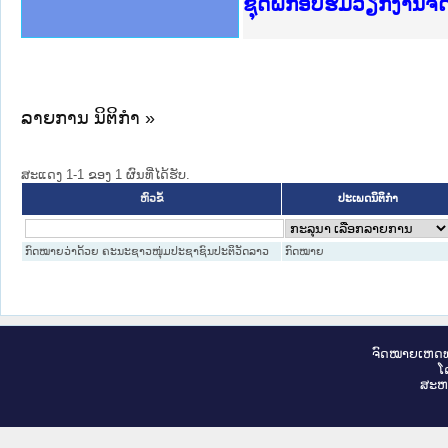
Ministry of Justice 
ເຜີຍແຜ່ວັບໄຊຈົດໝາຍເ
ກະຊວງຍຸຕິທຳ
ຊຸດຝຶກອົບຮົມວຽກງານຈ
ກອງປະຊຸມທົບທວນຄືນກາ
ຝຶກອົບຮົມ ຜູ່ປະສານງ
ຝຶກອົບຮົມ ຜູ່ປະສານງ
ເຜີຍແຜ່ແອັບກົດໝາຍລາ
ເຜີຍແຜ່ແອັບກົດໝາຍລາ
ຍົກລະດັບວຽກງານຈົດໝ
ຊຸດຝຶກອົບຮົມວຽກງານ
ລາຍການ ນິຕິກໍາ »
ສະແດງ 1-1 ຂອງ 1 ຜົນທີ່ໄດ້ຮັບ.
ປະເພດນິຕິກຳ
ຫົວຂໍ້
ກົດໝາຍວ່າດ້ວຍ ຄະນະຊາວໜຸ່ມປະຊາຊົນປະຕິວັດລາວ
ກົດໝາຍ
ຈົດ​ໝາຍ​ເຫດ​ທ
ໂ
ສະ​ຫ