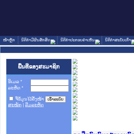
ໜ້າຫຼັກ
ນິຕິກໍາມີຜົນສັກສິດ
ນິຕິກໍາປະກອບຄໍາເຫັນ
ນິຕິກໍາສະບັບເກົ່າ
ພື້ນທີ່ຂອງສະມາຊິກ
ອີເມລ
*
ລະຫັດ
*
ຈື່ຂໍ້ມູນໄວ້ຄັ້ງໜ້າ
ສະໝັກ
|
ລືມລະຫັດ