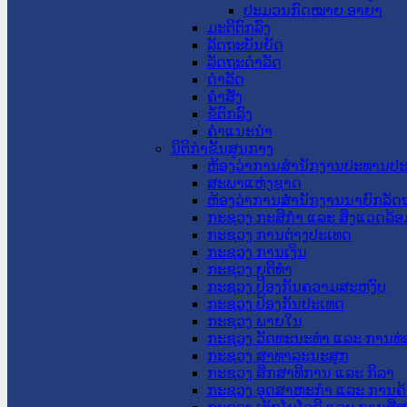
ປະມວນກົດໝາຍ ອາຍາ
ມະຕິຕົກລົງ
ລັດຖະບັນຍັດ
ລັດຖະດໍາລັດ
ດໍາລັດ
ຄໍາສັ່ງ
ຂໍ້ຕົກລົງ
ຄໍາແນະນໍາ
ນິຕິກຳຂັ້ນສູນກາງ
ຫ້ອງວ່າການສໍານັກງານປະທານປ
ສະພາແຫ່ງຊາດ
ຫ້ອງວ່າການສຳນັກງານນາຍົກລັດຖ
ກະຊວງ ກະສິກຳ ແລະ ສິ່ງແວດລ້ອ
ກະຊວງ ການຕ່າງປະເທດ
ກະຊວງ ການເງິນ
ກະຊວງ ຍຸຕິທໍາ
ກະຊວງ ປ້ອງກັນຄວາມສະຫງົບ
ກະຊວງ ປ້ອງກັນປະເທດ
ກະຊວງ ພາຍໃນ
ກະຊວງ ວັດທະນະທຳ ແລະ ການທ່
ກະຊວງ ສາທາລະນະສຸກ
ກະຊວງ ສຶກສາທິການ ແລະ ກິລາ
ກະຊວງ ອຸດສາຫະກຳ ແລະ ການຄ້