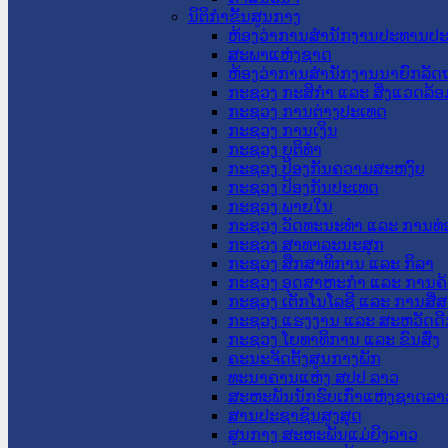
ນິຕິກໍາຂັ້ນສູນກາງ
ຫ້ອງວ່າການສໍານັກງານປະທານປ
ສະພາແຫ່ງຊາດ
ຫ້ອງວ່າການສຳນັກງານນາຍົກລັດຖ
ກະຊວງ ກະສິກຳ ແລະ ສິ່ງແວດລ້ອ
ກະຊວງ ການຕ່າງປະເທດ
ກະຊວງ ການເງິນ
ກະຊວງ ຍຸຕິທໍາ
ກະຊວງ ປ້ອງກັນຄວາມສະຫງົບ
ກະຊວງ ປ້ອງກັນປະເທດ
ກະຊວງ ພາຍໃນ
ກະຊວງ ວັດທະນະທຳ ແລະ ການທ່
ກະຊວງ ສາທາລະນະສຸກ
ກະຊວງ ສຶກສາທິການ ແລະ ກິລາ
ກະຊວງ ອຸດສາຫະກຳ ແລະ ການຄ້
ກະຊວງ ເຕັກໂນໂລຊີ ແລະ ການສື່
ກະຊວງ ແຮງງານ ແລະ ສະຫວັດດີ
ກະຊວງ ໂຍທາທິການ ແລະ ຂົນສົ່ງ
ຄະນະຈັດຕັ້ງສູນກາງພັກ
ທະນາຄານແຫ່ງ ສປປ ລາວ
ສະຫະພັນນັກຮົບເກົ່າແຫ່ງຊາດລາ
ສານປະຊາຊົນສູງສຸດ
ສູນກາງ ສະຫະພັນແມ່ຍິງລາວ