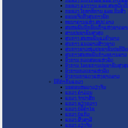
ກະຊວງ ເຕັກໂນໂລຊີ ແລະ ການສື່
ກະຊວງ ແຮງງານ ແລະ ສະຫວັດດີ
ກະຊວງ ໂຍທາທິການ ແລະ ຂົນສົ່ງ
ຄະນະຈັດຕັ້ງສູນກາງພັກ
ທະນາຄານແຫ່ງ ສປປ ລາວ
ສະຫະພັນນັກຮົບເກົ່າແຫ່ງຊາດລາ
ສານປະຊາຊົນສູງສຸດ
ສູນກາງ ສະຫະພັນແມ່ຍິງລາວ
ສູນກາງ ແນວລາວສ້າງຊາດ
ສູນກາງຊາວໜຸ່ມປະຊາຊົນປະຕິວັ
ສູນກາງສະຫະພັນກຳມະບານລາວ
ອົງການ ກວດສອບແຫ່ງລັດ
ອົງການ ໄອຍະການປະຊາຊົນສູງສຸ
ອົງການກວດກາແຫ່ງລັດ
ອົງການກາແດງແຫ່ງຊາດລາວ
ນິຕິກໍາຂັ້ນແຂວງ
ນະ​ຄອນ​ຫລວງວຽງຈັນ
ແຂວງ ຄໍາມ່ວນ
ແຂວງ ຈໍາປາສັກ
ແຂວງ ຊຽງຂວາງ
ແຂວງ ບໍລິຄໍາໄຊ
ແຂວງ ບໍ່ແກ້ວ
ແຂວງ ຜົ້ງສາລີ
ແຂວງ ວຽງຈັນ