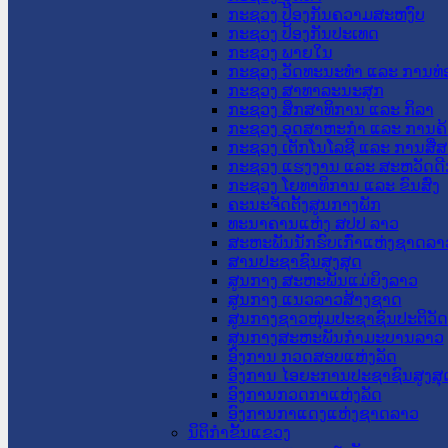
ກະຊວງ ປ້ອງກັນຄວາມສະຫງົບ
ກະຊວງ ປ້ອງກັນປະເທດ
ກະຊວງ ພາຍໃນ
ກະຊວງ ວັດທະນະທຳ ແລະ ການທ່
ກະຊວງ ສາທາລະນະສຸກ
ກະຊວງ ສຶກສາທິການ ແລະ ກິລາ
ກະຊວງ ອຸດສາຫະກຳ ແລະ ການຄ້
ກະຊວງ ເຕັກໂນໂລຊີ ແລະ ການສື່
ກະຊວງ ແຮງງານ ແລະ ສະຫວັດດີ
ກະຊວງ ໂຍທາທິການ ແລະ ຂົນສົ່ງ
ຄະນະຈັດຕັ້ງສູນກາງພັກ
ທະນາຄານແຫ່ງ ສປປ ລາວ
ສະຫະພັນນັກຮົບເກົ່າແຫ່ງຊາດລາ
ສານປະຊາຊົນສູງສຸດ
ສູນກາງ ສະຫະພັນແມ່ຍິງລາວ
ສູນກາງ ແນວລາວສ້າງຊາດ
ສູນກາງຊາວໜຸ່ມປະຊາຊົນປະຕິວັ
ສູນກາງສະຫະພັນກຳມະບານລາວ
ອົງການ ກວດສອບແຫ່ງລັດ
ອົງການ ໄອຍະການປະຊາຊົນສູງສຸ
ອົງການກວດກາແຫ່ງລັດ
ອົງການກາແດງແຫ່ງຊາດລາວ
ນິຕິກໍາຂັ້ນແຂວງ