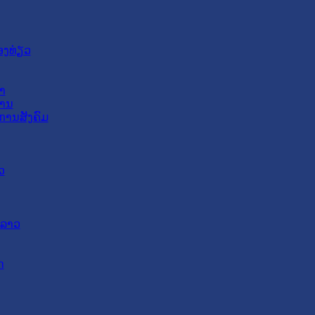
ອງທ່ຽວ
າ
ສານ
ການສັງຄົມ
ວ
ດລາວ
ດ