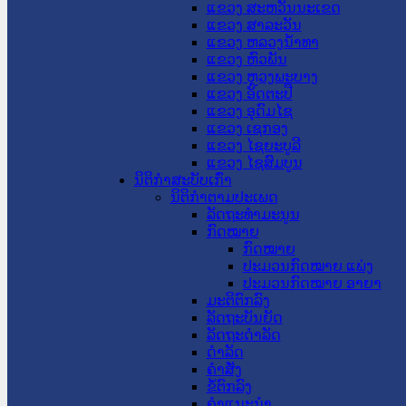
ແຂວງ ສະຫວັນນະເຂດ
ແຂວງ ສາລະວັນ
ແຂວງ ຫລວງນໍ້າທາ
ແຂວງ ຫົວພັນ
ແຂວງ ຫຼວງພະບາງ
ແຂວງ ອັດຕະປື
ແຂວງ ອຸດົມໄຊ
ແຂວງ ເຊກອງ
ແຂວງ ໄຊຍະບູລີ
ແຂວງ ໄຊສົມບູນ
ນິຕິກໍາສະບັບເກົ່າ
ນິຕິກຳຕາມປະເພດ
ລັດຖະທໍາມະນູນ
ກົດໝາຍ
ກົດໝາຍ
ປະມວນກົດໝາຍ ແພ່ງ
ປະມວນກົດໝາຍ ອາຍາ
ມະຕິຕົກລົງ
ລັດຖະບັນຍັດ
ລັດຖະດໍາລັດ
ດໍາລັດ
ຄໍາສັ່ງ
ຂໍ້ຕົກລົງ
ຄໍາແນະນໍາ