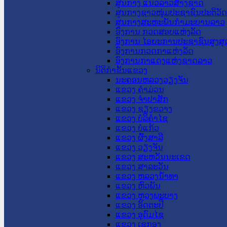
ສູນກາງ ແນວລາວສ້າງຊາດ
ສູນກາງຊາວໜຸ່ມປະຊາຊົນປະຕິວັ
ສູນກາງສະຫະພັນກຳມະບານລາວ
ອົງການ ກວດສອບແຫ່ງລັດ
ອົງການ ໄອຍະການປະຊາຊົນສູງສຸ
ອົງການກວດກາແຫ່ງລັດ
ອົງການກາແດງແຫ່ງຊາດລາວ
ນິຕິກໍາຂັ້ນແຂວງ
ນະ​ຄອນ​ຫລວງວຽງຈັນ
ແຂວງ ຄໍາມ່ວນ
ແຂວງ ຈໍາປາສັກ
ແຂວງ ຊຽງຂວາງ
ແຂວງ ບໍລິຄໍາໄຊ
ແຂວງ ບໍ່ແກ້ວ
ແຂວງ ຜົ້ງສາລີ
ແຂວງ ວຽງຈັນ
ແຂວງ ສະຫວັນນະເຂດ
ແຂວງ ສາລະວັນ
ແຂວງ ຫລວງນໍ້າທາ
ແຂວງ ຫົວພັນ
ແຂວງ ຫຼວງພະບາງ
ແຂວງ ອັດຕະປື
ແຂວງ ອຸດົມໄຊ
ແຂວງ ເຊກອງ