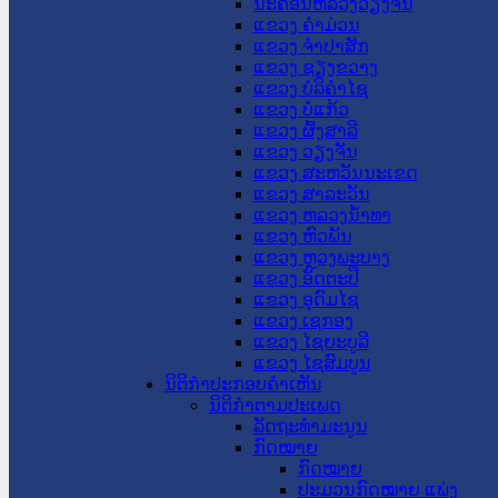
ນະ​ຄອນ​ຫລວງວຽງຈັນ
ແຂວງ ຄໍາມ່ວນ
ແຂວງ ຈໍາປາສັກ
ແຂວງ ຊຽງຂວາງ
ແຂວງ ບໍລິຄໍາໄຊ
ແຂວງ ບໍ່ແກ້ວ
ແຂວງ ຜົ້ງສາລີ
ແຂວງ ວຽງຈັນ
ແຂວງ ສະຫວັນນະເຂດ
ແຂວງ ສາລະວັນ
ແຂວງ ຫລວງນໍ້າທາ
ແຂວງ ຫົວພັນ
ແຂວງ ຫຼວງພະບາງ
ແຂວງ ອັດຕະປື
ແຂວງ ອຸດົມໄຊ
ແຂວງ ເຊກອງ
ແຂວງ ໄຊຍະບູລີ
ແຂວງ ໄຊສົມບູນ
ນິຕິກໍາປະກອບຄໍາເຫັນ
ນິຕິກໍາຕາມປະເພດ
ລັດຖະທໍາມະນູນ
ກົດໝາຍ
ກົດໝາຍ
ປະມວນກົດໝາຍ ແພ່ງ