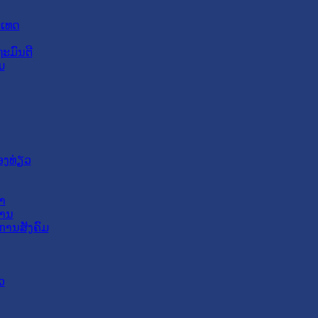
ະເທດ
ະມົນຕີ
ມ
ອງທ່ຽວ
າ
ສານ
ການສັງຄົມ
ວ