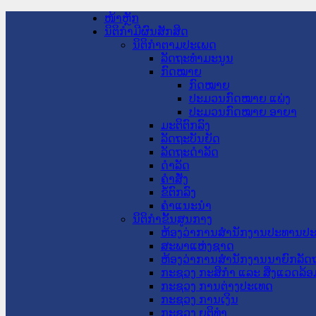
ໜ້າຫຼັກ
ນິຕິກໍາມີຜົນສັກສິດ
ນິຕິກໍາຕາມປະເພດ
ລັດຖະທໍາມະນູນ
ກົດໝາຍ
ກົດໝາຍ
ປະມວນກົດໝາຍ ແພ່ງ
ປະມວນກົດໝາຍ ອາຍາ
ມະຕິຕົກລົງ
ລັດຖະບັນຍັດ
ລັດຖະດໍາລັດ
ດໍາລັດ
ຄໍາສັ່ງ
ຂໍ້ຕົກລົງ
ຄໍາແນະນໍາ
ນິຕິກໍາຂັ້ນສູນກາງ
ຫ້ອງວ່າການສໍານັກງານປະທານປ
ສະພາແຫ່ງຊາດ
ຫ້ອງວ່າການສຳນັກງານນາຍົກລັດຖ
ກະຊວງ ກະສິກຳ ແລະ ສິ່ງແວດລ້ອ
ກະຊວງ ການຕ່າງປະເທດ
ກະຊວງ ການເງິນ
ກະຊວງ ຍຸຕິທໍາ