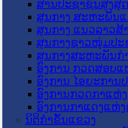
ສານປະຊາຊົນສູງສຸ
ສູນກາງ ສະຫະພັນແ
ສູນກາງ ແນວລາວສ້
ສູນກາງຊາວໜຸ່ມປະ
ສູນກາງສະຫະພັນກ
ອົງການ ກວດສອບແຫ
ອົງການ ໄອຍະການປ
ອົງການກວດກາແຫ່ງ
ອົງການກາແດງແຫ່
ນິຕິກໍາຂັ້ນແຂວງ