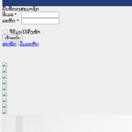
ພື້ນທີ່ຂອງສະມາຊິກ
ອີເມລ
*
ລະຫັດ
*
ຈື່ຂໍ້ມູນໄວ້ຄັ້ງໜ້າ
ສະໝັກ
|
ລືມລະຫັດ