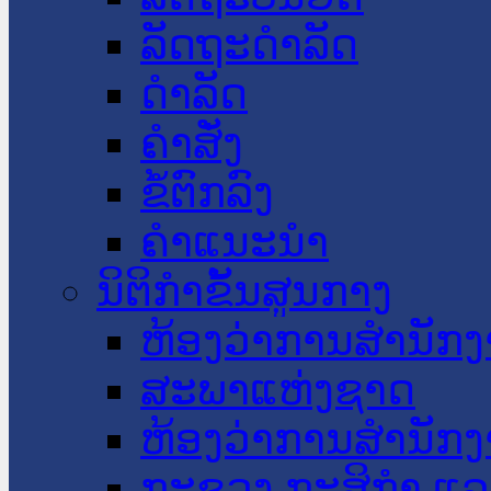
ລັດຖະດໍາລັດ
ດໍາລັດ
ຄໍາສັ່ງ
ຂໍ້ຕົກລົງ
ຄໍາແນະນໍາ
ນິຕິກໍາຂັ້ນສູນກາງ
ຫ້ອງວ່າການສໍານັ
ສະພາແຫ່ງຊາດ
ຫ້ອງວ່າການສຳນັກງ
ກະຊວງ ກະສິກຳ ແລະ