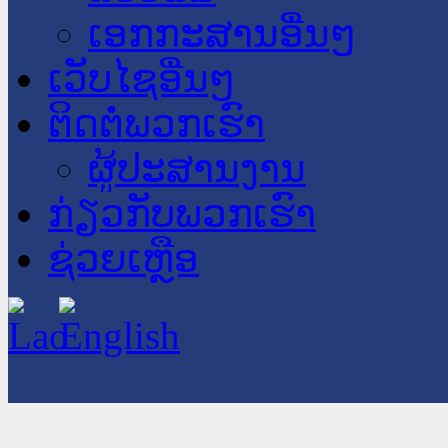
ເອກກະສານອື່ນໆ
ເວັບໄຊອື່ນໆ
ຕິດຕໍ່ພວກເຮົາ
ຜູ້ປະສານງານ
ກ່ຽວກັບພວກເຮົາ
ຊ່ວຍເຫຼືອ