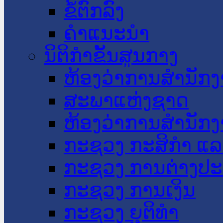
ຂໍ້ຕົກລົງ
ຄໍາແນະນໍາ
ນິຕິກໍາຂັ້ນສູນກາງ
ຫ້ອງວ່າການສໍານັ
ສະພາແຫ່ງຊາດ
ຫ້ອງວ່າການສຳນັກງ
ກະຊວງ ກະສິກຳ ແລະ
ກະຊວງ ການຕ່າງປ
ກະຊວງ ການເງິນ
ກະຊວງ ຍຸຕິທໍາ