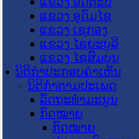
ແຂວງ ອັດຕະປື
ແຂວງ ອຸດົມໄຊ
ແຂວງ ເຊກອງ
ແຂວງ ໄຊຍະບູລີ
ແຂວງ ໄຊສົມບູນ
ນິຕິກໍາປະກອບຄໍາເຫັນ
ນິຕິກໍາຕາມປະເພດ
ລັດຖະທໍາມະນູນ
ກົດໝາຍ
ກົດໝາຍ