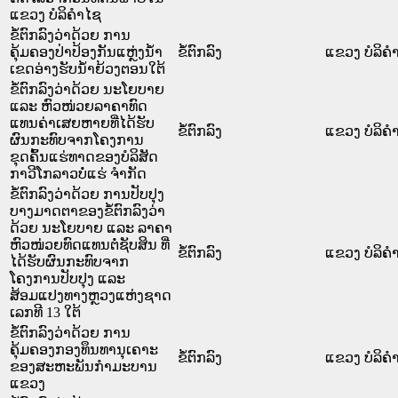
ແຂວງ ບໍລິຄຳໄຊ
ຂໍ້ຕົກລົງວ່າດ້ວຍ ການ
ຄຸ້ມຄອງປ່າປ້ອງກັນແຫຼ່ງນ້ຳ
ຂໍ້ຕົກລົງ
ແຂວງ ບໍລິຄໍ
ເຂດອ່າງຮັບນ້ຳຍ້ວງຕອນໃຕ້
ຂໍ້ຕົກລົງວ່າດ້ວຍ ນະໂຍບາຍ
ແລະ ຫົວໜ່ວຍລາຄາທົດ
ແທນຄ່າເສຍຫາຍທີ່ໄດ້ຮັບ
ຂໍ້ຕົກລົງ
ແຂວງ ບໍລິຄໍ
ຜົນກະທົບຈາກໂຄງການ
ຂຸດຄົ້ນແຮ່ທາດຂອງບໍລິສັດ
ກາວີໂກລາວບໍ່ແຮ່ ຈຳກັດ
ຂໍ້ຕົກລົງວ່າດ້ວຍ ການປັບປຸງ
ບາງມາດຕາຂອງຂໍ້ຕົກລົງວ່າ
ດ້ວຍ ນະໂຍບາຍ ແລະ ລາຄາ
ຫົວໜ່ວຍທົດແທນຕໍ່ຊັບສິນ ທີ່
ຂໍ້ຕົກລົງ
ແຂວງ ບໍລິຄໍ
ໄດ້ຮັບຜົນກະທົບຈາກ
ໂຄງການປັບປຸງ ແລະ
ສ້ອມແປງທາງຫຼວງແຫ່ງຊາດ
ເລກທີ 13 ໃຕ້
ຂໍ້ຕົກລົງວ່າດ້ວຍ ການ
ຄຸ້ມຄອງກອງທຶນທານຸເຄາະ
ຂໍ້ຕົກລົງ
ແຂວງ ບໍລິຄໍ
ຂອງສະຫະພັນກຳມະບານ
ແຂວງ