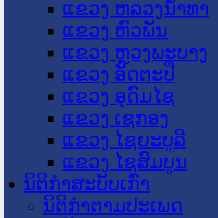
ແຂວງ ຫລວງນໍ້າທາ
ແຂວງ ຫົວພັນ
ແຂວງ ຫຼວງພະບາງ
ແຂວງ ອັດຕະປື
ແຂວງ ອຸດົມໄຊ
ແຂວງ ເຊກອງ
ແຂວງ ໄຊຍະບູລີ
ແຂວງ ໄຊສົມບູນ
ນິຕິກໍາສະບັບເກົ່າ
ນິຕິກຳຕາມປະເພດ