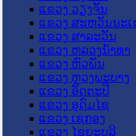
ແຂວງ ວຽງຈັນ
ແຂວງ ສະຫວັນນະເ
ແຂວງ ສາລະວັນ
ແຂວງ ຫລວງນໍ້າທາ
ແຂວງ ຫົວພັນ
ແຂວງ ຫຼວງພະບາງ
ແຂວງ ອັດຕະປື
ແຂວງ ອຸດົມໄຊ
ແຂວງ ເຊກອງ
ແຂວງ ໄຊຍະບູລີ