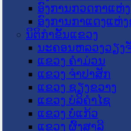
ອົງການກວດກາແຫ່ງ
ອົງການກາແດງແຫ່
ນິຕິກໍາຂັ້ນແຂວງ
ນະ​ຄອນ​ຫລວງວຽງຈ
ແຂວງ ຄໍາມ່ວນ
ແຂວງ ຈໍາປາສັກ
ແຂວງ ຊຽງຂວາງ
ແຂວງ ບໍລິຄໍາໄຊ
ແຂວງ ບໍ່ແກ້ວ
ແຂວງ ຜົ້ງສາລີ