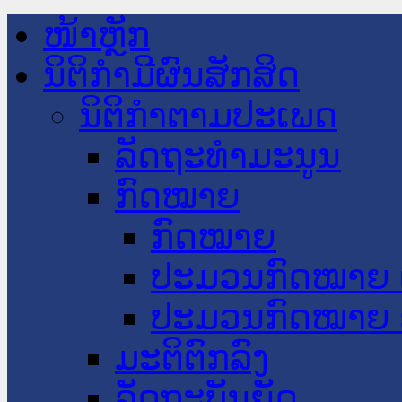
ໜ້າຫຼັກ
ນິຕິກໍາມີຜົນສັກສິດ
ນິຕິກໍາຕາມປະເພດ
ລັດຖະທໍາມະນູນ
ກົດໝາຍ
ກົດໝາຍ
ປະມວນກົດໝາຍ 
ປະມວນກົດໝາຍ 
ມະຕິຕົກລົງ
ລັດຖະບັນຍັດ