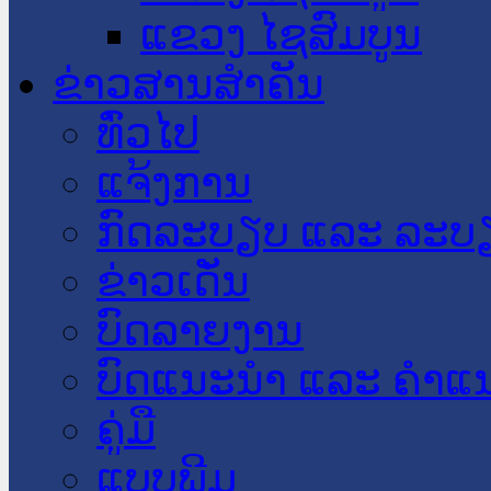
ແຂວງ ໄຊສົມບູນ
ຂ່າວສານສໍາຄັນ
​ທົ່ວ​ໄປ
ແຈ້ງການ
ກົດລະບຽບ ແລະ ລະບ
ຂ່າວເດັ່ນ
ບົດລາຍງານ
ບົດແນະນໍາ ແລະ ຄໍາແ
ຄູ່ມື
ແບບພີມ