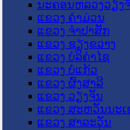
ນະ​ຄອນ​ຫລວງວຽງຈ
ແຂວງ ຄໍາມ່ວນ
ແຂວງ ຈໍາປາສັກ
ແຂວງ ຊຽງຂວາງ
ແຂວງ ບໍລິຄໍາໄຊ
ແຂວງ ບໍ່ແກ້ວ
ແຂວງ ຜົ້ງສາລີ
ແຂວງ ວຽງຈັນ
ແຂວງ ສະຫວັນນະເ
ແຂວງ ສາລະວັນ