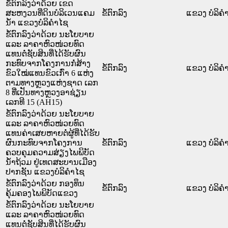
ຂໍ້ຕົກລົງວ່າດ້ວຍ ເຂດ
ສະຫງວນທີ່ດິນບໍລິເວນແຄມ
ຂໍ້ຕົກລົງ
ແຂວງ ບໍລິຄໍ
ນ້ຳ ແຂວງບໍລິຄຳໄຊ
ຂໍ້ຕົກລົງວ່າດ້ວຍ ນະໂຍບາຍ
ແລະ ລາຄາຫົວໜ່ວຍທົດ
ແທນຕໍ່ຊັບສິນທີ່ໄດ້ຮັບຜົນ
ກະທົບຈາກໂຄງການກໍ່ສ້າງ
ຂໍ້ຕົກລົງ
ແຂວງ ບໍລິຄໍ
ຂົວໃໝ່ແທນຂົວເກົ່າ 6 ແຫ່ງ
ຕາມທາງຫຼວງແຫ່ງຊາດ ເລກ
8 ທີ່ເປັນທາງຫຼວງອາຊ່ຽນ
ເລກທີ 15 (AH15)
ຂໍ້ຕົກລົງວ່າດ້ວຍ ນະໂຍບາຍ
ແລະ ລາຄາຫົວໜ່ວຍທົດ
ແທນຄ່າເສຍຫາຍຕໍ່ຜູ້ທີ່ໄດ້ຮັບ
ຜົນກະທົບຈາກໂຄງການ
ຂໍ້ຕົກລົງ
ແຂວງ ບໍລິຄໍ
ຄວບຄຸມຄວາມສ່ຽງໄພພິບັດ
ນ້ຳຖ້ວມ ຢູ່ເທດສະບານເມືອງ
ປາກຊັນ ແຂວງບໍລິຄຳໄຊ
ຂໍ້ຕົກລົງວ່າດ້ວຍ ກອງທຶນ
ຂໍ້ຕົກລົງ
ແຂວງ ບໍລິຄໍ
ຄຸ້ມຄອງໄພພິບັດແຂວງ
ຂໍ້ຕົກລົງວ່າດ້ວຍ ນະໂຍບາຍ
ແລະ ລາຄາຫົວໜ່ວຍທົດ
ແທນຕໍ່ຊັບສິນທີ່ໄດ້ຮັບຜົນ