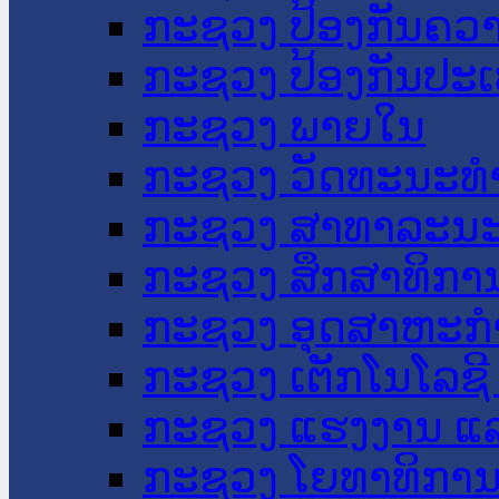
ກະຊວງ ປ້ອງກັນຄວ
ກະຊວງ ປ້ອງກັນປະ
ກະຊວງ ພາຍໃນ
ກະຊວງ ວັດທະນະທຳ
ກະຊວງ ສາທາລະນະ
ກະຊວງ ສຶກສາທິການ
ກະຊວງ ອຸດສາຫະກຳ
ກະຊວງ ເຕັກໂນໂລຊີ
ກະຊວງ ແຮງງານ ແລ
ກະຊວງ ໂຍທາທິການ 