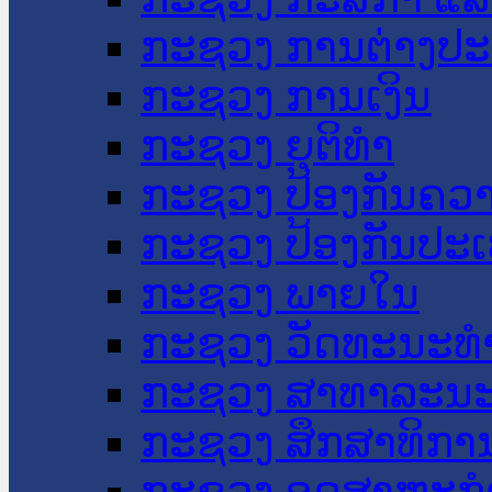
ກະຊວງ ການຕ່າງປ
ກະຊວງ ການເງິນ
ກະຊວງ ຍຸຕິທໍາ
ກະຊວງ ປ້ອງກັນຄວ
ກະຊວງ ປ້ອງກັນປະ
ກະຊວງ ພາຍໃນ
ກະຊວງ ວັດທະນະທຳ
ກະຊວງ ສາທາລະນະ
ກະຊວງ ສຶກສາທິການ
ກະຊວງ ອຸດສາຫະກຳ