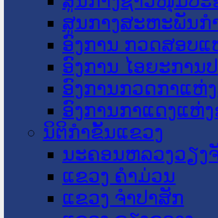
ສູນກາງຊາວໜຸ່ມປະ
ສູນກາງສະຫະພັນກ
ອົງການ ກວດສອບແຫ
ອົງການ ໄອຍະການປ
ອົງການກວດກາແຫ່ງ
ອົງການກາແດງແຫ່
ນິຕິກໍາຂັ້ນແຂວງ
ນະ​ຄອນ​ຫລວງວຽງຈ
ແຂວງ ຄໍາມ່ວນ
ແຂວງ ຈໍາປາສັກ