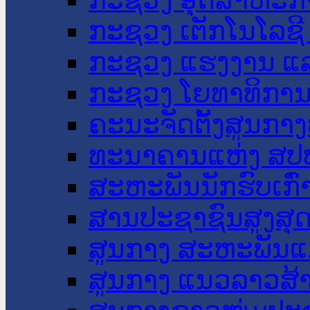
ກະຊວງ ເຕັກໂນໂລຊີ
ກະຊວງ ແຮງງານ ແລ
ກະຊວງ ໂຍທາທິການ 
ຄະນະຈັດຕັ້ງສູນກາງ
ທະນາຄານແຫ່ງ ສປ
ສະຫະພັນນັກຮົບເກົ
ສານປະຊາຊົນສູງສຸ
ສູນກາງ ສະຫະພັນແ
ສູນກາງ ແນວລາວສ້