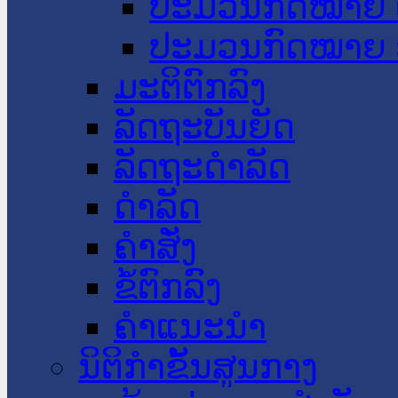
ປະມວນກົດໝາຍ 
ປະມວນກົດໝາຍ 
ມະຕິຕົກລົງ
ລັດຖະບັນຍັດ
ລັດຖະດໍາລັດ
ດໍາລັດ
ຄໍາສັ່ງ
ຂໍ້ຕົກລົງ
ຄໍາແນະນໍາ
ນິຕິກຳຂັ້ນສູນກາງ