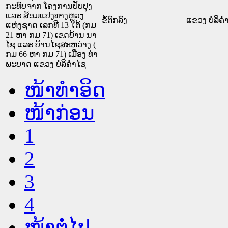
ກະທົບຈາກ ໂຄງການປັບປຸງ
ແລະ ສ້ອມແປງທາງຫຼວງ
ຂໍ້ຕົກລົງ
ແຂວງ ບໍລິຄໍ
ແຫ່ງຊາດ ເລກທີ 13 ໃຕ້ (ກມ
21 ຫາ ກມ 71) ເຂດບ້ານ ນາ
ໄຊ ແລະ ບ້ານໄຊສະຫວ່າງ (
ກມ 66 ຫາ ກມ 71) ເມືອງ ທ່າ
ພະບາດ ແຂວງ ບໍລິຄຳໄຊ
ໜ້າທໍາອິດ
ໜ້າກ່ອນ
1
2
3
4
ໜ້າຕໍ່ໄປ