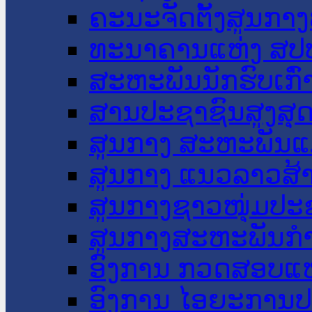
ຄະນະຈັດຕັ້ງສູນກາງ
ທະນາຄານແຫ່ງ ສປ
ສະຫະພັນນັກຮົບເກົ
ສານປະຊາຊົນສູງສຸ
ສູນກາງ ສະຫະພັນແ
ສູນກາງ ແນວລາວສ້
ສູນກາງຊາວໜຸ່ມປະ
ສູນກາງສະຫະພັນກ
ອົງການ ກວດສອບແຫ
ອົງການ ໄອຍະການປ