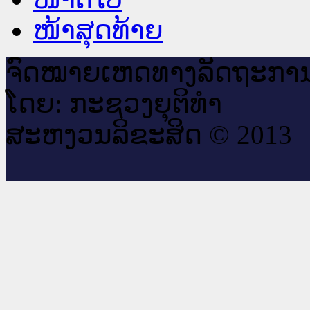
ໜ້າສຸດທ້າຍ
ຈົດ​ໝາຍ​ເຫດ​ທາງ​ລັດ​ຖະ​ກາ
ໂດຍ: ກະ​ຊວງຍຸ​ຕິ​ທຳ
ສະ​ຫງວນ​ລິ​ຂະ​ສິດ © 2013