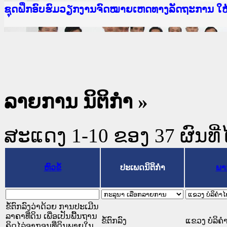
Ministry of Justice Lao PDR
ເຜີຍແຜ່ວັບໄຊຈົດໝາຍເຫດທາງລັດຖະການ ແລະ ແອັບກ
ກະຊວງຍຸຕິທຳ
ຊຸດຝຶກອົບຮົມວຽກງານຈົດໝາຍເຫດທາງລັດຖະການ ໃ
ກອງປະຊຸມທົບທວນຄືນການຈັດຕັ້ງປະຕິບັດວຽກງານຈ
ຝຶກອົບຮົມ ຜູ່ປະສານງານວຽກງານຈົດໝາຍເຫດທາງລັ
ຝຶກອົບຮົມ ຜູ່ປະສານງານວຽກງານຈົດໝາຍເຫດທາງລັດ
ເຜີຍແຜ່ແອັບກົດໝາຍລາວ ແລະ ເວັບໄຊຈົດໝາຍເຫດທ
ເຜີຍແຜ່ແອັບກົດໝາຍລາວ ແລະ ເວັບໄຊຈົດໝາຍເຫດທາ
ຍົກລະດັບວຽກງານຈົດໝາຍເຫດທາງລັດຖະການໃຫ້ຜູ້
ຊຸດຝຶກອົບຮົມວຽກງານຈົດໝາຍເຫດທາງລັດຖະການ ໃ
ລາຍການ ນິຕິກໍາ »
ສະແດງ 1-10 ຂອງ 37 ຜົນທີ່ໄ
ຫົວຂໍ້
ປະເພດນິຕິກຳ
ພາ
ຂໍ້ຕົກລົງວ່າດ້ວຍ ການປະເມີນ
ລາຄາທີ່ດິນ ເພື່ອເປັນພື້ນຖານ
ຂໍ້ຕົກລົງ
ແຂວງ ບໍລິຄໍ
ຄິດໄລ່ອາກອນທີ່ດິນພາຍໃນ