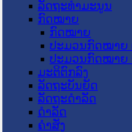
ລັດຖະທໍາມະນູນ
ກົດໝາຍ
ກົດໝາຍ
ປະມວນກົດໝາຍ 
ປະມວນກົດໝາຍ 
ມະຕິຕົກລົງ
ລັດຖະບັນຍັດ
ລັດຖະດໍາລັດ
ດໍາລັດ
ຄໍາສັ່ງ