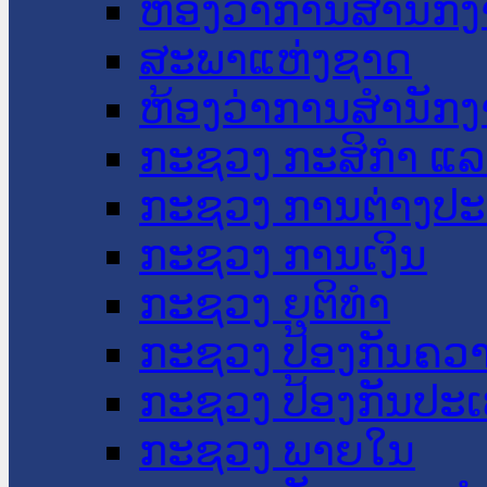
ຫ້ອງວ່າການສໍານັ
ສະພາແຫ່ງຊາດ
ຫ້ອງວ່າການສຳນັກງ
ກະຊວງ ກະສິກຳ ແລະ
ກະຊວງ ການຕ່າງປ
ກະຊວງ ການເງິນ
ກະຊວງ ຍຸຕິທໍາ
ກະຊວງ ປ້ອງກັນຄວ
ກະຊວງ ປ້ອງກັນປະ
ກະຊວງ ພາຍໃນ