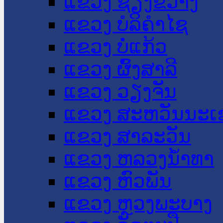
ແຂວງ ຊຽງຂວາງ
ແຂວງ ບໍລິຄໍາໄຊ
ແຂວງ ບໍ່ແກ້ວ
ແຂວງ ຜົ້ງສາລີ
ແຂວງ ວຽງຈັນ
ແຂວງ ສະຫວັນນະເ
ແຂວງ ສາລະວັນ
ແຂວງ ຫລວງນໍ້າທາ
ແຂວງ ຫົວພັນ
ແຂວງ ຫຼວງພະບາງ