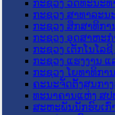
ກະຊວງ ວັດທະນະທຳ
ກະຊວງ ສາທາລະນະ
ກະຊວງ ສຶກສາທິການ
ກະຊວງ ອຸດສາຫະກຳ
ກະຊວງ ເຕັກໂນໂລຊີ
ກະຊວງ ແຮງງານ ແລ
ກະຊວງ ໂຍທາທິການ 
ຄະນະຈັດຕັ້ງສູນກາງ
ທະນາຄານແຫ່ງ ສປ
ສະຫະພັນນັກຮົບເກົ