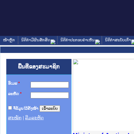
ໜ້າຫຼັກ
ນິຕິກໍາມີຜົນສັກສິດ
ນິຕິກໍາປະກອບຄໍາເຫັນ
ນິຕິກໍາສະບັບເກົ່າ
ພື້ນທີ່ຂອງສະມາຊິກ
ອີເມລ
*
ລະຫັດ
*
ຈື່ຂໍ້ມູນໄວ້ຄັ້ງໜ້າ
ສະໝັກ
|
ລືມລະຫັດ