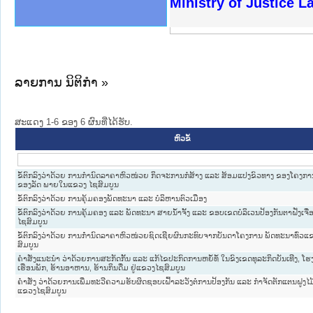
ງລັດຖະການໃຫ້ຜູ້ປະສານງານ
ງປະຕິບັດວຽກງານຈົດໝາຍເຫດ
ານຈົດໝາຍເຫດທາງລັດຖະການ
ານຈົດໝາຍເຫດທາງລັດຖະການ
ະ ເວັບໄຊຈົດໝາຍເຫດທາງ
ະ ເວັບໄຊຈົດໝາຍເຫດທາງ
ເຫດທາງລັດຖະການ ໃຫ້ຜູ້
ເຫດທາງລັດຖະການ ໃຫ້ຜູ້
Ministry of Justice 
ານສັນຕິບານປະຊາຊົນ
ຄານຕຳຫຼວດປະຊາຊົນ
າຊົນ ພາກເໜືອ
ຊາຊົນ ພາກກາງ
າກເໜືອ
າກກາງ
ະການ
າກໃຕ້
ລາຍການ ນິຕິກໍາ »
ສະແດງ 1-6 ຂອງ 6 ຜົນທີ່ໄດ້ຮັບ.
ຫົວຂໍ້
ຂໍ້ຕົກລົງວ່າດ້ວຍ ການກຳນົດລາຄາຫົວໜ່ວຍ ກິດຈະການກໍ່ສ້າງ ແລະ ສ້ອມແປງຂົວທາງ ຂອງໂຄງການ
ຂອງລັດ ພາຍໃນແຂວງ ໄຊສົມບູນ
ຂໍ້ຕົກລົງວ່າດ້ວຍ ການຄຸ້ມຄອງພັດທະນາ ແລະ ບໍລິຫານຕົວເມືອງ
ຂໍ້ຕົກລົງວ່າດ້ວຍ ການຄຸ້ມຄອງ ແລະ ພັດທະນາ ສາຍນ້ຳຈັ້ງ ແລະ ຂອບເຂດບໍລິເວນປ້ອງກັນຕາຝັ່ງເຈື
ໄຊສົມບູນ
ຂໍ້ຕົກລົງວ່າດ້ວຍ ການກໍຳນົດລາຄາຫົວໜ່ວຍຊົດເຊີຍຜົນກະທົບຈາກບັນດາໂຄງການ ພັດທະນາທົ່ວແ
ສົມບູນ
ຄຳສັ່ງແນະນຳ ວ່າດ້ວຍການສະກັດກັ້ນ ແລະ ແກ້ໄຂປະກົດການຫຍໍ້ທໍ້ ໃນຂົງເຂດທຸລະກິດບັນເທີງ, ໂ
ເຮືອນພັກ, ຮ້ານອາຫານ, ຮ້ານກິນດື່ມ ຢູ່ແຂວງໄຊສົມບູນ
ຄຳສັ່ງ ວ່າດ້ວຍການເພີ່ມທະວີຄວາມຮັບຜິດຊອບເຝົ້າລະວັງຕໍ່ການປ້ອງກັນ ແລະ ກຳຈັດຕັກແຕນຝູງໄມ້
ແຂວງໄຊສົມບູນ